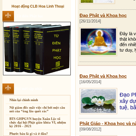
Hoạt động CLB Hoa Linh Thoại
Đạo Phật và Khoa học
Từ điển Phật học
[26/11/2014]
Đây là v
thật khô
đến nhi
tư duy, 
Đạo Phật và Khoa học
[16/05/2014]
Bài mới cập nhật
Đạo Ph
Nhìn lại chính mình
xây dự
tuệ, b
Nữ giám đốc mất việc chỉ bởi một câu
nói của “ông lão quét rác”
BTS GHPGVN huyện Xuân Lộc tổ
chức đại hội Phật giáo khóa VI, nhiệm
Phật Giáo - Khoa học và 
kỳ 2016 - 2021
[09/08/2012]
Phước báu là gì và ở đâu?