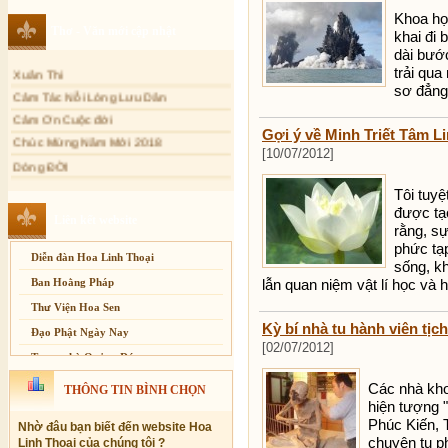
Khoa học
Sự thương-ghét của con người
Thơ - Văn mới cập nhật
khai đi 
Mối lo của con người
dài bước
Xuân Thi
Cải đạo: Nguyên nhân & giải pháp
trải qua
Cảm Tác Nỗi Lòng Lưu Dân
sơ đẳng
Nỗi lòng của các bệnh nhân nghèo
Cảm Ơn Cuộc đời
An Giang: Tịnh thất Quy Nguyên
phát quà từ thiện tại xã Cư Yang
Gợi ý về Minh Triết Tâm L
Chúc Mừng Năm Mới 2018
[10/07/2012]
Tịnh xá Ngọc Đăng khai giảng Thiền
Dòng ĐỜI
dành cho Người bận rộn
Tâm Thiền
Tôi tuyệ
Chuông Ngân
được tạ
Liên kết website
Kính mừng Phật Đản
rằng, sự
phức tạ
Anh không chết đâu em
Diễn đàn Hoa Linh Thoại
sống, k
Kiếp này
Ban Hoằng Pháp
lẫn quan niệm vật lí học và 
Thư Viện Hoa Sen
Kỳ bí nhà tu hành viên tị
Đạo Phật Ngày Nay
[02/07/2012]
Trang nhà Quảng Đức
Báo Giác Ngộ
Các nhà kho
THÔNG TIN BÌNH CHỌN
hiện tượng 
Vesak 2014
Phúc Kiến, 
Nhờ đâu bạn biết đến website Hoa
chuyên tu p
Linh Thoại của chúng tôi ?