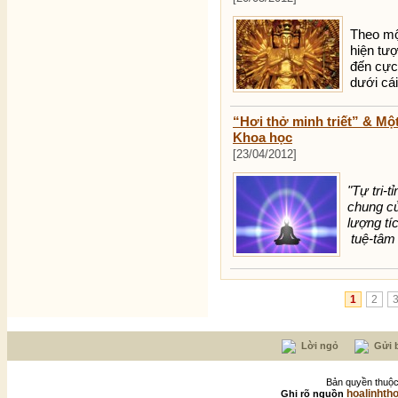
Theo một
hiện tượ
đến cực
dưới cái
“Hơi thở minh triết” & Một
Khoa học
[23/04/2012]
"Tự tri-t
chung củ
lượng tí
tuệ-tâm 
1
2
Lời ngỏ
Gửi b
Bản quyền thuộc
hoalinhth
Ghi rõ nguồn