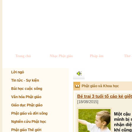
Trang chủ
Nhạc Phật giáo
Pháp âm
Thơ 
Lời ngỏ
Tin tức - Sự kiện
Phật giáo và Khoa học
Bài học cuộc sống
Bé trai 3 tuổi tố cáo kẻ gi
Văn hóa Phật giáo
[18/08/2015]
Giáo dục Phật giáo
Phật giáo và đời sống
Một cậu 
mình bị 
Nghiên cứu Phật học
nhận diệ
khí cũng
Phật giáo Thế giới