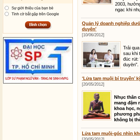
2003, hưởng
Sự giới thiệu của bạn bè
ngạc khi nh
Tình cờ bắt gặp trên Google
Quản lý doanh nghiệp dưới
duyên'
[10/06/2012]
Trải qua
sau khi
đúc rút:
duyên”.
‘Lửa tam muội bí truyền’ k
[20/05/2012]
Nhục thân c
mang đậm m
khoa học, n
phương phá
không bị th
Lửa tam muội-góc nhìn kh
[20/05/2012]