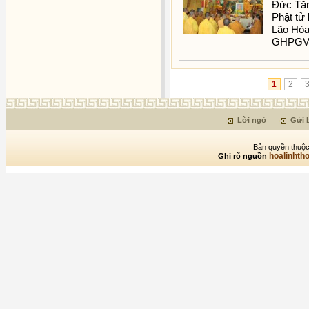
Đức Tăn
Phật tử
Lão Hòa
GHPGV
1
2
Lời ngỏ
Gửi b
Bản quyền thuộc
hoalinhth
Ghi rõ nguồn