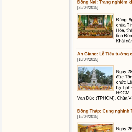
Đồng Nai: Trang nghiêm kh
[25/04/2015]
Đúng 8g
chùa Tỉ
Hòa, tỉ
tỉnh Đồ
Khải nă
An Giang: Lễ Tiểu tường cố
[18/04/2015]
Ngày 28
đức Tôn
chức Lễ
hạ Tịnh
HĐCM –
Vạn Đức (TPHCM), Chùa Vạn
Đồng Tháp: Cung nghinh T
[15/04/2015]
Ngày 26