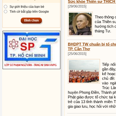
Sức khỏe Thiền sư THÍCH
[29/06/2015]
Sự giới thiệu của bạn bè
Tình cờ bắt gặp trên Google
Theo thông 
của Thiền sư
hướng tích c
tháng Tư.
BHDPT TW chuẩn bị tổ chứ
TP. Cần Thơ
[25/06/2015]
Tiếp nối
gần đây
kế hoạch
chủ đề:
vào ngà
Trúc L
huyện Phong Điền, Thành phố 
Phật giáo được tổ chức tại
trẻ của 13 tỉnh thành miền
gia giao lưu, học hỏi với nh