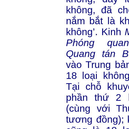
không, đã ch
nắm bắt là kh
không’. Kinh
Phóng quan
Quang tán B
vào Trung b
18 loại khôn
Tại chỗ khuy
phần thứ 2 
(cùng với T
tương đồng);