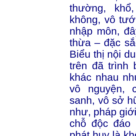
thường, khổ
không, vô tướn
nhập môn, đâ
thừa – đặc s
Biểu thị nội d
trên đã trình 
khác nhau nh
vô nguyện, 
sanh, vô sở hữu
như, pháp giới,
chỗ độc đáo
phát huy là kh