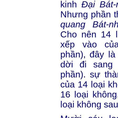
kinh
Đại Bát-
Nhưng phần t
quang Bát-n
Cho nên 14 l
xếp vào củ
phần), đây là
dời đi sang
phần). sự th
của 14 loại k
16 loại không
loại không sau