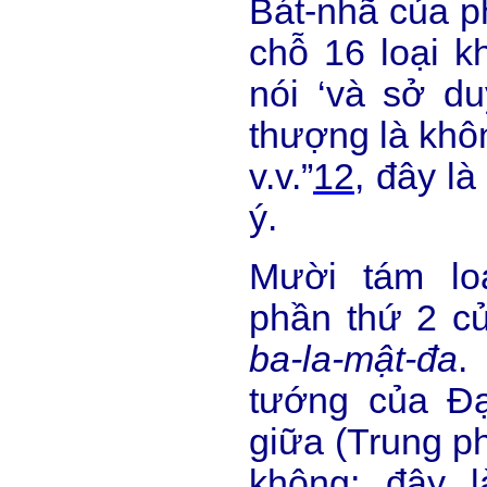
Bát-nhã của p
chỗ 16 loại kh
nói ‘và sở du
thượng là khôn
v.v.”
12
, đây l
ý.
Mười tám lo
phần thứ 2 c
ba-la-mật-đa
.
tướng của Đạ
giữa (Trung ph
không; đây l