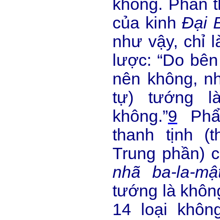
không. Phần t
của kinh
Đại 
như vậy, chỉ l
lược: “Do bên
nên không, n
tự) tướng l
không.”
9
Phẩ
thanh tịnh (
Trung phần) 
nhã ba-la-mậ
tướng là khôn
14 loại khôn