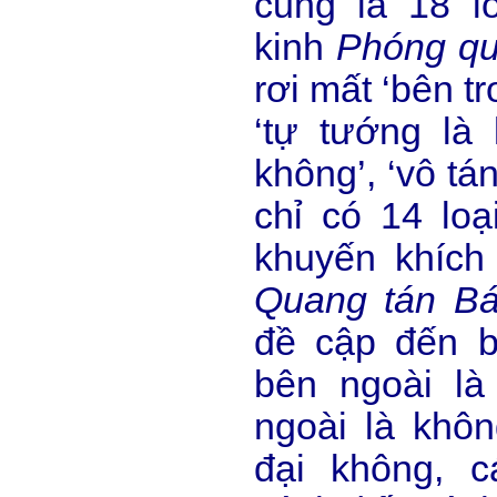
cũng là 18 l
kinh
Phóng qu
rơi mất ‘bên t
‘tự tướng là 
không’, ‘vô tá
chỉ có 14 loạ
khuyến khích 
Quang tán Bá
đề cập đến b
bên ngoài là
ngoài là khôn
đại không, 