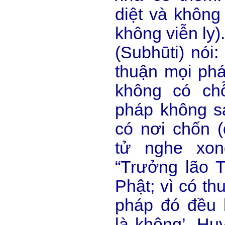
diệt và không 
không viễn ly)
(Subhūti) nói:
thuận mọi phá
không có ch
pháp không s
có nơi chốn (
tử nghe xon
“Trưởng lão T
Phật; vì có th
pháp đó đều l
là không’, Huy