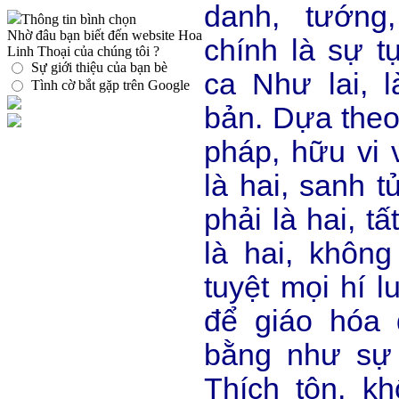
danh, tướng
Thông tin bình chọn
Nhờ đâu bạn biết đến website Hoa
chính là sự t
Linh Thoại của chúng tôi ?
Sự giới thiệu của bạn bè
ca Như lai, 
Tình cờ bắt gặp trên Google
bản. Dựa theo
pháp, hữu vi 
là hai, sanh t
phải là hai, t
là hai, không
tuyệt mọi hí l
để giáo hóa 
bằng như sự
Thích tôn, k