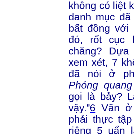
không có liệt 
danh mục đã đ
bất đồng với 
đó, rốt cục 
chăng? Dựa 
xem xét, 7 kh
đã nói ở ph
Phóng quang
gọi là bảy? L
vậy.”
6
Văn ở 
phải thực tập
riêng 5 uẩn 