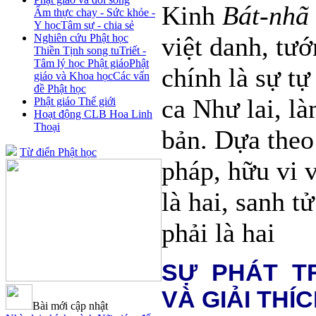
Kinh
Bát-nhã
Ẩm thực chay - Sức khỏe -
Y học
Tâm sự - chia sẻ
Nghiên cứu Phật học
việt danh, tướ
Thiền Tịnh song tu
Triết -
Tâm lý học Phật giáo
Phật
chính là sự t
giáo và Khoa học
Các vấn
đề Phật học
ca Như lai, l
Phật giáo Thế giới
Hoạt động CLB Hoa Linh
Thoại
bản. Dựa theo
Từ điển Phật học
pháp, hữu vi 
là hai, sanh t
phải là hai
SỰ PHÁT TR
VÀ GIẢI THÍ
Bài mới cập nhật