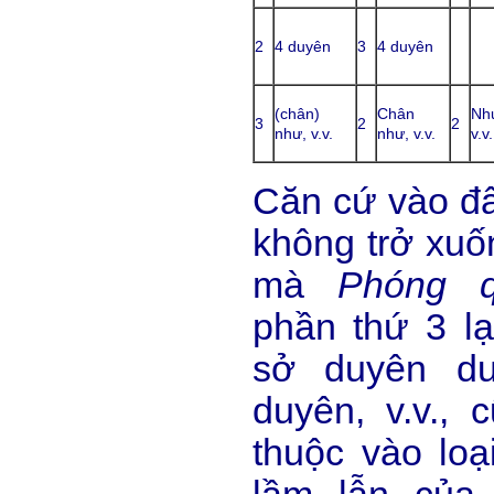
2
4 duyên
3
4 duyên
(chân)
Chân
Nh
3
2
2
như, v.v.
như, v.v.
v.v.
Căn cứ vào đây
không trở xuốn
mà
Phóng q
phần thứ 3 l
sở duyên du
duyên, v.v.,
thuộc vào loạ