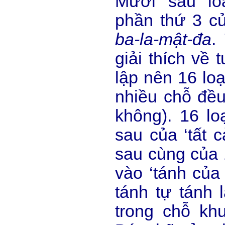
Mười sáu lo
phần thứ 3 c
ba-la-mật-đa
.
giải thích về 
lập nên 16 loạ
nhiều chỗ đều
không). 16 lo
sau của ‘tất c
sau cùng của 
vào ‘tánh của 
tánh tự tánh 
trong chỗ kh