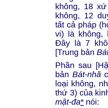
không, 18 xứ
không, 12 du
tất cả pháp (h
vi) là không,
Đây là 7 kh
[Trung bản
Bá
Phần sau [Hậ
bản
Bát-nhã
loại không, n
thứ 3) của ki
mật-đa
*
nói: