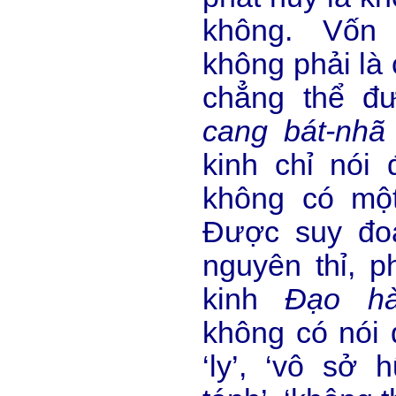
không. Vốn
không phải là 
chẳng thể đ
cang bát-nhã 
kinh chỉ nói 
không có một
Được suy đo
nguyên thỉ, 
kinh
Đạo hà
không có nói đ
‘ly’, ‘vô sở h