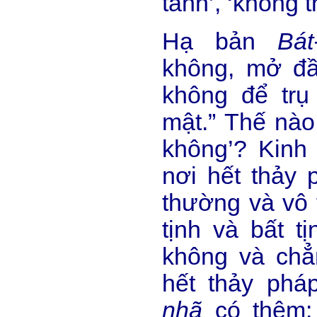
tánh’, ‘không t
Hạ bản
Bát
không, mở đầ
không để trụ 
mật.” Thế nào 
không’? Kinh 
nơi hết thảy 
thường và vô 
tịnh và bất t
không và chẳ
hết thảy phá
nhã
có thêm: 