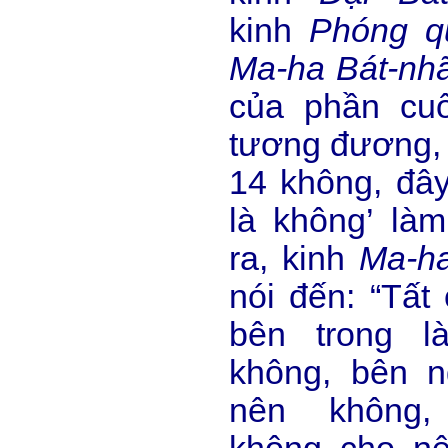
kinh
Phóng q
Ma-ha Bát-nh
của phần cu
tương đương, 
14 không, đây 
là không’ là
ra, kinh
Ma-ha
nói đến: “Tất
bên trong l
không, bên n
nên không, 