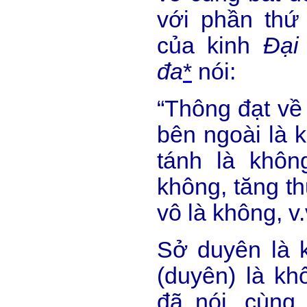
với phần thứ
của kinh
Đại
đa
*
nói:
“Thông đạt về 
bên ngoài là 
tánh là khôn
không, tăng th
vô là không, v.
Sở duyên là 
(duyên) là k
đã nói, cùng