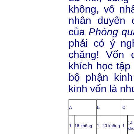
không, vô nh
nhân duyên o
của
Phóng qu
phải có ý ng
chăng! Vốn d
khích học tập 
bộ phận kinh
kinh vốn là nh
A
B
C
14
1
18 không
1
20 không
1
kh