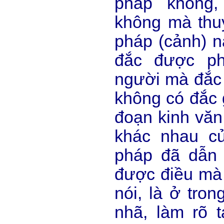
pháp không,
không mà thu
pháp (cảnh) n
đắc được ph
người mà đắc
không có đắc 
đoạn kinh văn 
khác nhau c
pháp đã dẫn ở
được điều m
nói, là ở tron
nhã, làm rõ 