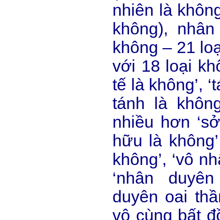
nhiên là không
không), nhân
không – 21 loạ
với 18 loại kh
tế là không’, ‘
tánh là không
nhiều hơn ‘sở
hữu là không’,
không’, ‘vô nh
‘nhân duyên
duyên oai thầ
vô cùng bất đ