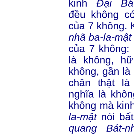
kinh
Đại Bát
đều không có
của 7 không. 
nhã ba-la-mật
của 7 không: 
là không, hữ
không, gần là 
chân thật là
nghĩa là không
không mà kin
la-mật
nói bấ
quang Bát-nh