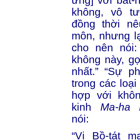
ưng] với bát-n
không, vô tư
đồng thời nê
môn, nhưng lạ
cho nên nói:
không này, gọ
nhất.” “Sự p
trong các loại
hợp với khôn
kinh
Ma-ha b
nói:
“Vị Bồ-tát m