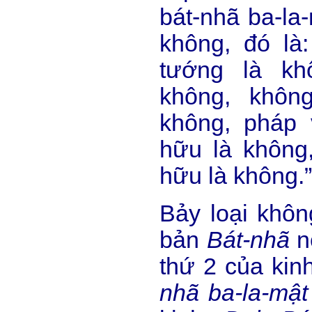
bát-nhã ba-la-
không, đó là:
tướng là kh
không, khôn
không, pháp 
hữu là không
hữu là không.”
Bảy loại khô
bản
Bát-nhã
n
thứ 2 của ki
nhã ba-la-mật