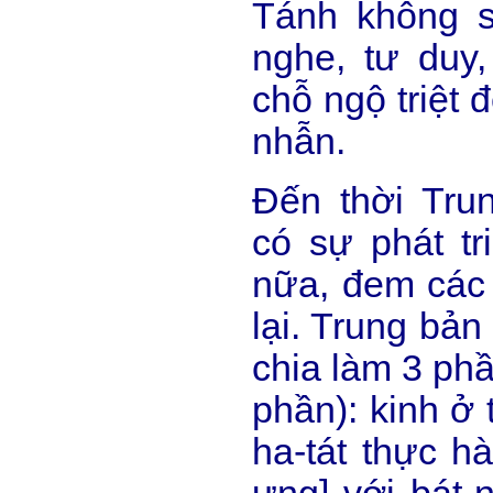
Tánh không s
nghe, tư duy
chỗ ngộ triệt 
nhẫn.
Đến thời Tr
có sự phát t
nữa, đem các 
lại. Trung bản
chia làm 3 phầ
phần): kinh ở 
ha-tát thực h