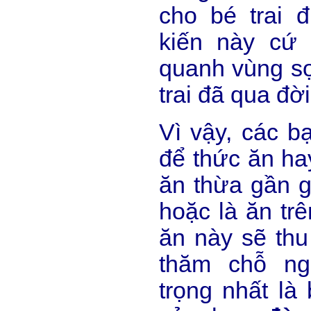
cho bé trai 
kiến này cứ 
quanh vùng sọ
trai đã qua đời
Vì vậy, các b
để thức ăn h
ăn thừa gần 
hoặc là ăn tr
ăn này sẽ thu
thăm chỗ ng
trọng nhất là