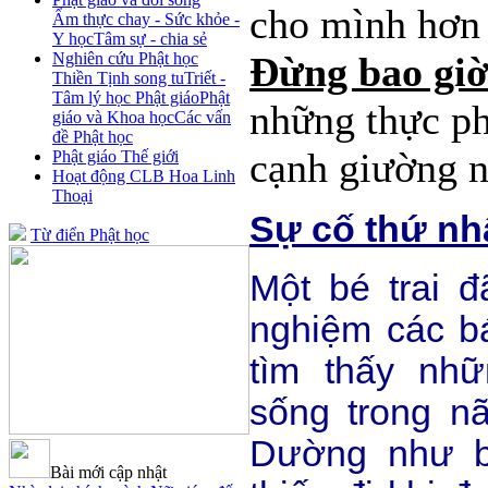
cho mình hơn 
Ẩm thực chay - Sức khỏe -
Y học
Tâm sự - chia sẻ
Nghiên cứu Phật học
Đừng bao gi
Thiền Tịnh song tu
Triết -
Tâm lý học Phật giáo
Phật
những thực p
giáo và Khoa học
Các vấn
đề Phật học
cạnh giường n
Phật giáo Thế giới
Hoạt động CLB Hoa Linh
Thoại
Sự cố thứ nh
Từ điển Phật học
Một bé trai đ
nghiệm các bá
tìm thấy nh
sống trong n
Dường như b
Bài mới cập nhật