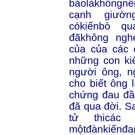
báolàkhôngnê
cạnh giườn
cókiếnbò q
đãkhông ngh
của của các 
những con ki
người ông, n
cho biết ông 
chứng đau đầ
đã qua đời. S
tử thicác 
mộtđànkiếnđ