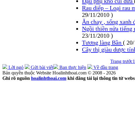
Đậu phụ kho cùi dừa
Rau diếp – Loại rau 
29/11/2010 )
Ăn chay , sống xanh đ
Ngồi thiền nửa tiếng
23/11/2010 )
Tương làng Bần
( 20
Cây thị giàu dược tí
Trang trước
1
Lời ngỏ
Gửi bài viết
Ban thực hiện
Về đầu trang
Bản quyền thuộc Website Hoalinhthoai.com © 2008 - 2026
Ghi rõ nguồn
hoalinhthoai.com
khi đăng tải lại thông tin từ webs