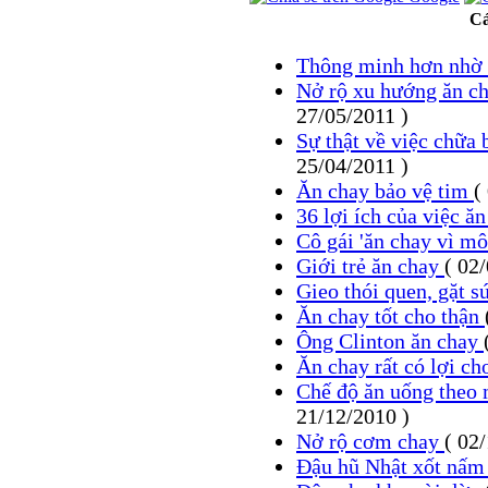
Cá
Thông minh hơn nhờ
Nở rộ xu hướng ăn ch
27/05/2011 )
Sự thật về việc chữa
25/04/2011 )
Ăn chay bảo vệ tim
(
36 lợi ích của việc ă
Cô gái 'ăn chay vì mô
Giới trẻ ăn chay
( 02
Gieo thói quen, gặt 
Ăn chay tốt cho thận
Ông Clinton ăn chay
Ăn chay rất có lợi c
Chế độ ăn uống theo 
21/12/2010 )
Nở rộ cơm chay
( 02
Đậu hũ Nhật xốt nấ