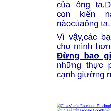
của ông ta.
con kiến nà
nãocủaông ta.
Vì vậy,các b
cho mình hơn 
Đừng bao g
những thực 
cạnh giường n
Faceboo
Google