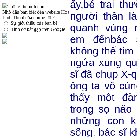
ấy,bé trai th
Thông tin bình chọn
Nhờ đâu bạn biết đến website Hoa
người thân l
Linh Thoại của chúng tôi ?
Sự giới thiệu của bạn bè
quanh vùng 
Tình cờ bắt gặp trên Google
em đếnbác s
không thể tìm 
ngứa xung qu
sĩ đã chụp X-
ông ta vô cùn
thấy một đà
trong sọ não 
những con k
sống, bác sĩ k