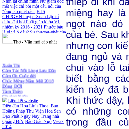
thiếp đi khi 
Nhìn lại chính mình
Nữ giám đốc
mất việc chỉ bởi một câu nói của
miệng hay là
“ông lão quét rác”
BTS
GHPGVN huyện Xuân Lộc tổ
ngọt nào đó
chức đại hội Phật giáo khóa VI,
nhiệm kỳ 2016 - 2021
Phước báu
của bé. Sau kh
là gì và ở đâu?
Sự thương-ghét của
con người
Mối lo của con người
Thơ - Văn mới cập nhật
Cải đạo: Nguyên nhân & giải pháp
nhưng con kiế
Nỗi lòng của các bệnh nhân nghèo
An Giang: Tịnh thất Quy Nguyên
đang ngủ và m
phát quà từ thiện tại xã Cư Yang
Xuân Thi
Tịnh xá Ngọc Đăng khai giảng
chui vào lỗ t
Cảm Tác Nỗi Lòng Lưu Dân
Thiền dành cho Người bận rộn
Cảm Ơn Cuộc đời
biết bằng c
Chúc Mừng Năm Mới 2018
Dòng ĐỜI
kiến này đã 
Tâm Thiền
Chuông Ngân
Khi thức dậy, 
Kính mừng Phật Đản
Liên kết website
Anh không chết đâu em
Diễn đàn Hoa Linh Thoại
Ban
Kiếp này
có những co
Hoằng Pháp
Thư Viện Hoa Sen
Đạo Phật Ngày Nay
Trang nhà
trong đầu c
Quảng Đức
Báo Giác Ngộ
Vesak
2014