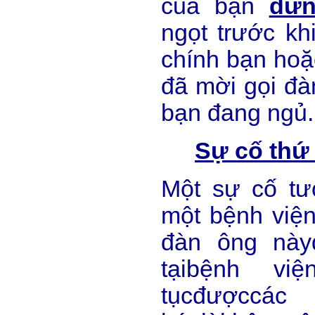
của bạn
đừn
ngọt trước kh
chính bạn hoặ
đã mời gọi đàn
bạn đang ngủ.
Sự cố thứ 
Một sự cố tư
một bệnh việ
đàn ông nàyđ
tạibệnh vi
tụcđượccá