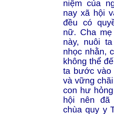
niệm của ng
nay xã hội 
đều có quy
nữ. Cha mẹ 
này, nuôi t
nhọc nhằn, 
không thể đế
ta bước vào 
và vững chãi
con hư hỏng,
hội nên đã
chùa quy y 