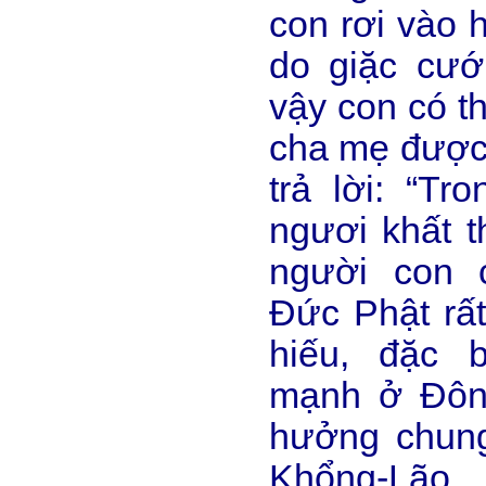
con rơi vào 
do giặc cướ
vậy con có t
cha mẹ được
trả lời: “Tr
ngươi khất t
người con 
Đức Phật rất
hiếu, đặc b
mạnh ở Đôn
hưởng chung
Khổng-Lão.