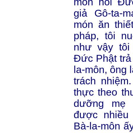
môn hỏi Đứ
giả Gô-ta-m
món ăn thiế
pháp, tôi n
như vậy tôi 
Đức Phật trả
la-môn, ông 
trách nhiệm.
thực theo th
dưỡng mẹ c
được nhiều
Bà-la-môn ấy