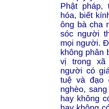
Phật pháp,
hóa, biết kí
ông bà cha 
sóc người t
mọi người. Đ
không phân b
vị trong x
người có giá
tuệ và đạo 
nghèo, sang 
hay không có
hay không có 