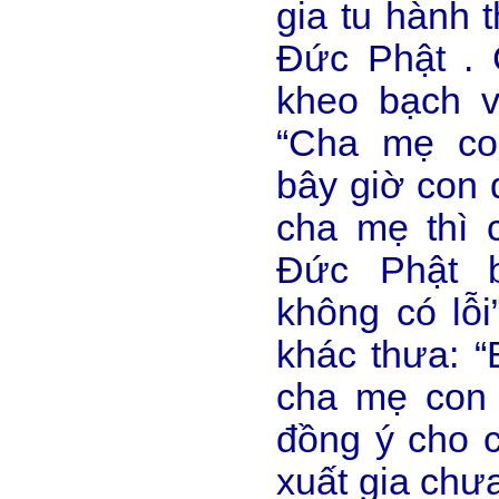
gia tu hành 
Đức Phật . 
kheo bạch v
“Cha mẹ co
bây giờ con 
cha mẹ thì c
Đức Phật b
không có lỗ
khác thưa: 
cha mẹ con 
đồng ý cho c
xuất gia chư