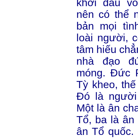
khởi đầu vô
nên có thể n
bản mọi tìn
loài người, 
tâm hiếu chẳ
nhà đạo đ
móng. Đức P
Tỳ kheo, thế
Đó là người 
Một là ân ch
Tổ, ba là ân
ân Tổ quốc.