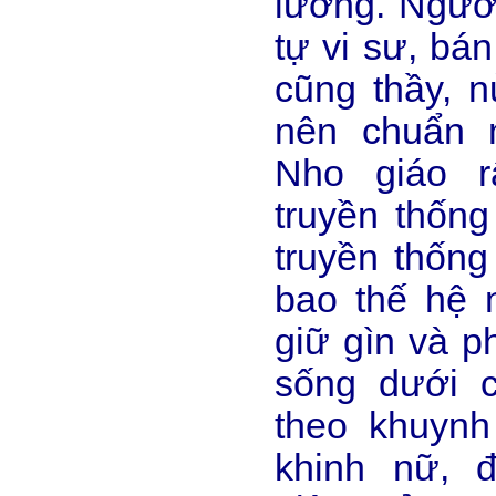
lường. Người
tự vi sư, bán
cũng thầy, n
nên chuẩn 
Nho giáo r
truyền thống
truyền thốn
bao thế hệ 
giữ gìn và p
sống dưới 
theo khuyn
khinh nữ, 