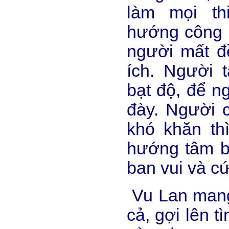
làm mọi th
hướng công 
người mất đ
ích. Người 
bạt độ, để n
đày. Người c
khó khăn th
hướng tâm bằ
ban vui và c
Vu Lan mang
cả, gợi lên t