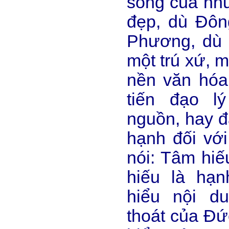
sống của nhữ
đẹp, dù Đô
Phương, dù 
một trú xứ, 
nền văn hóa
tiến đạo l
nguồn, hay đ
hạnh đối vớ
nói: Tâm hiế
hiếu là hạ
hiểu nội du
thoát của Đứ