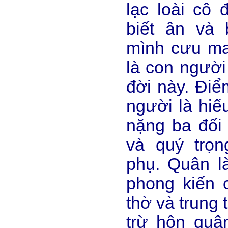
lạc loài cô 
biết ân và
mình cưu m
là con người
đời này. Điể
người là hiế
nặng ba đối 
và quý trọn
phụ. Quân l
phong kiến 
thờ và trung 
trừ hôn quâ