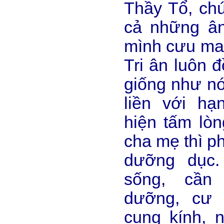
Thầy Tổ, chú
cả những ân
mình cưu man
Tri ân luôn 
giống như nó
liền với hạ
hiện tấm lòn
cha mẹ thì p
dưỡng dục.
sống, cần
dưỡng, cư 
cung kính, 