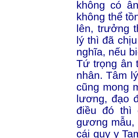
không có ân 
không thể tồ
lên, trưởng 
lý thì đã chị
nghĩa, nếu b
Tứ trọng ân 
nhân. Tâm lý
cũng mong m
lương, đạo 
điều đó thì
gương mẫu, 
cái quy y Ta