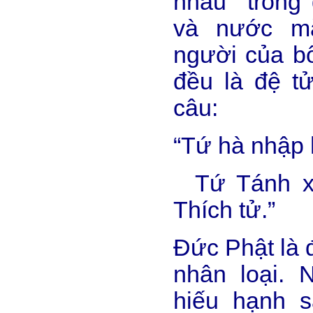
nhau trong
và nước m
người của bố
đều là đệ t
câu:
“Tứ hà nhập h
Tứ Tánh xu
Thích tử.”
Đức Phật là 
nhân loại. 
hiếu hạnh 