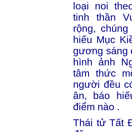
loại noi the
tinh thần 
rộng, chúng
hiếu Mục Kiề
gương sáng đ
hình ảnh Ng
tâm thức m
người đều có
ân, báo hiế
điểm nào .
Thái tử Tất 