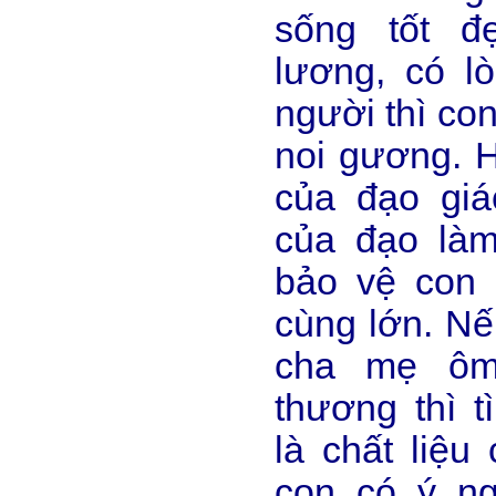
sống tốt đ
lương, có l
người thì co
noi gương. H
của đạo giá
của đạo làm
bảo vệ con 
cùng lớn. Nế
cha mẹ ôm
thương thì 
là chất liệu
con có ý ng