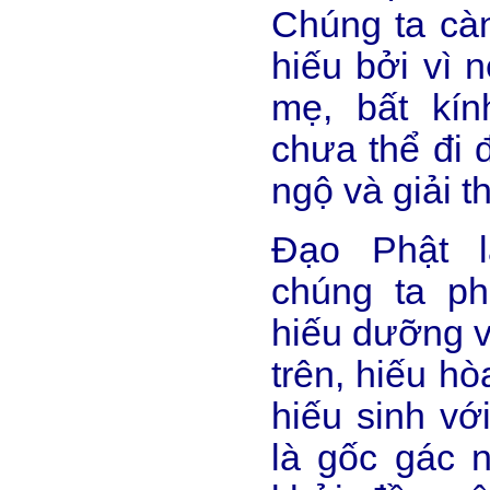
Chúng ta càn
hiếu bởi vì 
mẹ, bất kín
chưa thể đi 
ngộ và giải t
Đạo Phật l
chúng ta ph
hiếu dưỡng v
trên, hiếu h
hiếu sinh vớ
là gốc gác 