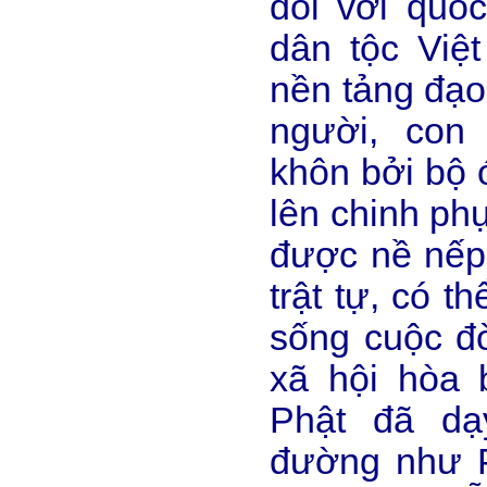
đối với quố
dân tộc Việ
nền tảng đạo
người, con
khôn bởi bộ 
lên chinh ph
được nề nếp 
trật tự, có t
sống cuộc đờ
xã hội hòa b
Phật đã dạ
đường như Ph