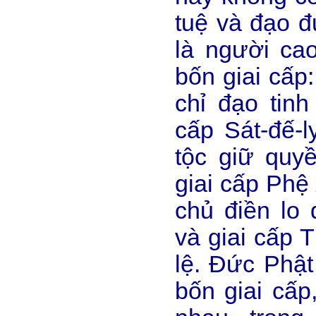
tuệ và đạo đ
là người ca
bốn giai cấp
chỉ đạo tinh
cấp Sát-đế-l
tộc giữ quyề
giai cấp Phệ
chủ điền lo
và giai cấp 
lệ. Đức Phật
bốn giai cấp