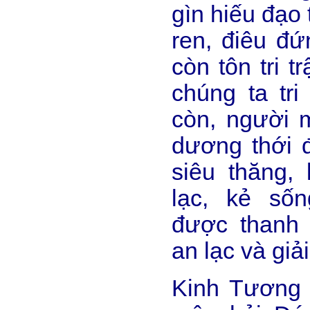
gìn hiếu đạo t
ren, điêu đứ
còn tôn tri t
chúng ta tri
còn, người 
dương thới 
siêu thăng,
lạc, kẻ số
được thanh 
an lạc và giải
Kinh Tương 