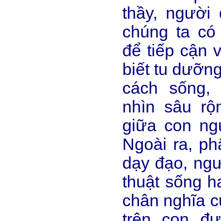
thầy, ngườ
chúng ta có
để tiếp cận v
biết tu dưỡn
cách sống,
nhìn sâu rộ
giữa con ng
Ngoài ra, ph
dạy đạo, ngư
thuật sống h
chân nghĩa c
trên con đư