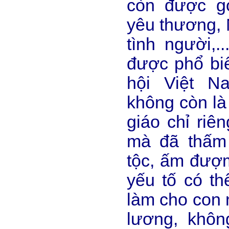
còn được gọ
yêu thương, 
tình người,.
được phổ biế
hội Việt N
không còn là
giáo chỉ riê
mà đã thấm
tộc, ấm đượm
yếu tố có t
làm cho con 
lương, khô