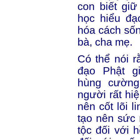
con biết giữ
học hiểu đạ
hóa cách sốn
bà, cha mẹ.
Có thể nói r
đạo Phật g
hùng cường
người rất hi
nên cốt lõi l
tạo nên sức
tộc đối với 