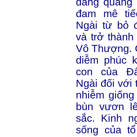
đăng quang 
đam mê tiế
Ngài từ bỏ 
và trở thàn
Vô Thượng. C
diễm phúc k
con của Đ
Ngài đối với 
nhiễm giống
bùn vươn l
sắc. Kinh n
sống của tổ