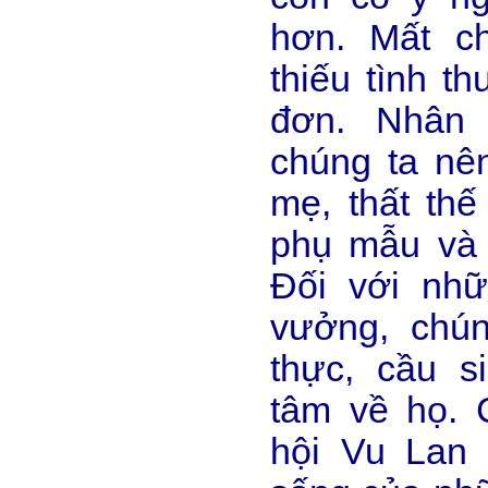
hơn. Mất c
thiếu tình t
đơn. Nhân 
chúng ta nê
mẹ, thất th
phụ mẫu và 
Đối với nhữ
vưởng, chún
thực, cầu s
tâm về họ. C
hội Vu Lan 