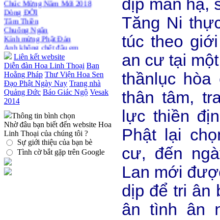
dịp mãn hạ, 
Dòng ĐỜI
Thiền dành cho Người bận rộn
Tâm Thiền
Tăng Ni thự
Chuông Ngân
Kính mừng Phật Đản
Anh không chết đâu em
túc theo giớ
Kiếp này
an cư tại một 
Liên kết website
Diễn đàn Hoa Linh Thoại
Ban
thầnlục hòa 
Hoằng Pháp
Thư Viện Hoa Sen
Đạo Phật Ngày Nay
Trang nhà
Quảng Đức
Báo Giác Ngộ
Vesak
thân tâm, tr
2014
lực thiền đị
Thông tin bình chọn
Nhờ đâu bạn biết đến website Hoa
Phật lại ch
Linh Thoại của chúng tôi ?
Sự giới thiệu của bạn bè
cư, đến ngà
Tình cờ bắt gặp trên Google
Lan mới được
dịp để tri ân
ân tình ân 