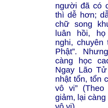
người đã có c
thì dễ hơn; d
chữ song kh
luân hồi, họ
nghi, chuyên
Phật”. Nhưn
càng học ca
Ngay Lão Tử 
nhật tổn, tổn 
vô vi” (Theo
giảm, lại càng
vô vi).