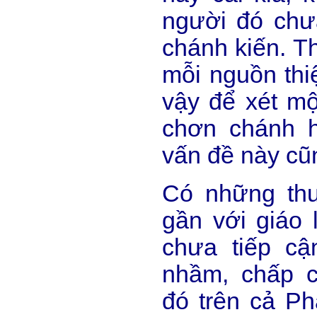
người đó chưa
chánh kiến. T
mỗi nguồn thi
vậy để xét mộ
chơn chánh h
vấn đề này cũn
Có những thuy
gần với giáo 
chưa tiếp cậ
nhầm, chấp c
đó trên cả Phậ