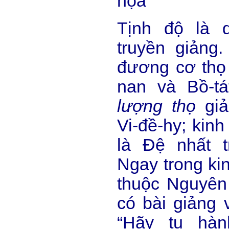
họa
Tịnh độ là 
truyền giảng
đương cơ thọ 
nan và Bồ-tá
lượng thọ
giả
Vi-đề-hy; kin
là Đệ nhất tr
Ngay trong ki
thuộc Nguyên
có bài giảng 
“Hãy tu hàn