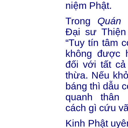
niệm Phật.
Trong
Quán 
Đại sư Thiện
“Tuy tín tâm 
không được h
đối với tất cả
thừa. Nếu khở
báng thì dẫu c
quanh thân 
cách gì cứu v
Kinh Phật uyê