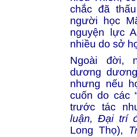
chắc đã thấu
người học Mậ
nguyện lực 
nhiều do sở họ
Ngoài đời, 
dương dương 
nhưng nếu họ
cuốn do các “t
trước tác n
luận, Đại trí 
Long Thọ),
T