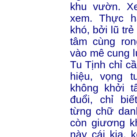
khu vườn. X
xem. Thực h
khó, bởi lũ trẻ
tâm cùng ron
vào mê cung 
Tu Tịnh chỉ c
hiệu, vọng t
không khởi 
đuổi, chỉ bi
từng chữ danh
còn giương k
này cái kia, 