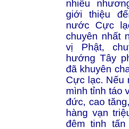
nhiễu nhươn
giới thiệu đ
nước Cực lạ
chuyên nhất 
vị Phật, ch
hướng Tây p
đã khuyên ch
Cực lạc. Nếu 
mình tỉnh táo 
đức, cao tăng,
hàng vạn tri
đêm tinh tấn