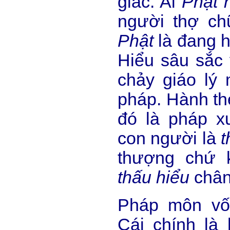
giác. Ai
Phật 
người thợ ch
Phật
là đang h
Hiểu sâu sắc v
chảy giáo lý 
pháp. Hành th
đó là pháp xu
con người là
t
thượng chứ 
thấu hiểu
chân
Pháp môn vố
Cái chính là 