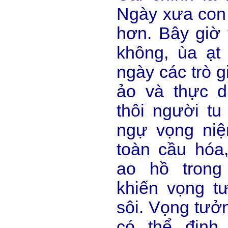
Ngày xưa con 
hơn. Bây giờ 
không, ùa ạt
ngày các trò gi
ảo và thực dụ
thôi người tu
ngự vọng niệm
toàn cầu hóa,
ao hồ trong
khiến vọng t
sôi. Vọng tưởn
có thể định