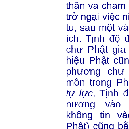
thân va chạm 
trở ngại việc 
tu, sau một và
ích. Tịnh độ
chư Phật gia 
hiệu Phật cũ
phương chư 
môn trong Ph
tự lực
, Tịnh 
nương và
không tin v
Phật) cũng b