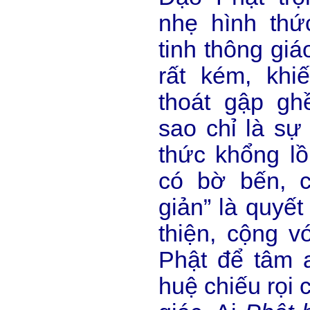
nhẹ hình thứ
tinh thông giá
rất kém, khi
thoát gập gh
sao chỉ là sự
thức khổng l
có bờ bến, 
giản” là quyết
thiện, cộng v
Phật để tâm a
huệ chiếu rọi 