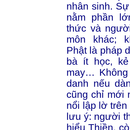
nhân sinh. Sự
nằm phần lớ
thức và ngườ
môn khác; k
Phật là pháp 
bà ít học, k
may… Không 
danh nếu dàn
cũng chỉ mới 
nổi lập lờ trê
lưu ý: người t
hiểu Thiền, c