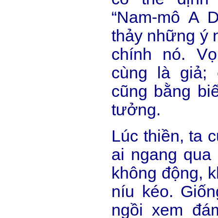
“Nam-mô A Di
thảy những ý n
chính nó. V
cùng là giả;
cũng bằng bi
tưởng.
Lúc thiền, ta 
ai ngang qua 
không động, k
níu kéo. Giố
ngồi xem đám