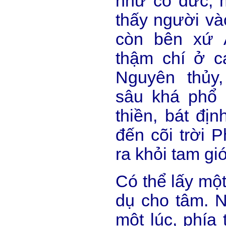
như cổ đức, m
thấy người vào
còn bên xứ 
thậm chí ở c
Nguyên thủy
sâu khá phổ 
thiền, bát đị
đến cõi trời P
ra khỏi tam giớ
Có thể lấy một
dụ cho tâm. N
một lúc, phía 