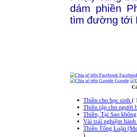
dám phiền Ph
tìm đường tới
Faceboo
Google
Cá
Thiền cho học sinh
( 
Thiền tập cho người 
Thiền, Tại Sao khôn
Vài trải nghiệm hành
Thiền Tổng Luận (Me
)