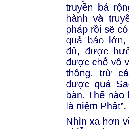
truyền bá rộn
hành và truy
pháp rồi sẽ có
quả báo lớn,
đủ, được hưở
được chỗ vô vi
thông, trừ c
được quả Sa-
bàn. Thế nào 
là niệm Phật”.
Nhìn xa hơn v