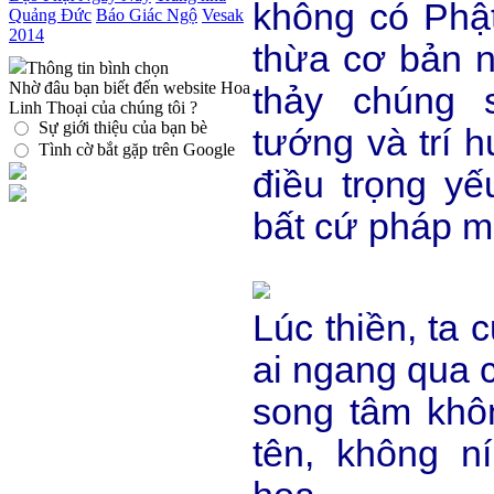
không có Phật
Quảng Đức
Báo Giác Ngộ
Vesak
2014
thừa cơ bản n
Thông tin bình chọn
Nhờ đâu bạn biết đến website Hoa
thảy chúng 
Linh Thoại của chúng tôi ?
Sự giới thiệu của bạn bè
tướng và trí h
Tình cờ bắt gặp trên Google
điều trọng yế
bất cứ pháp m
Lúc thiền, ta 
ai ngang qua c
song tâm khô
tên, không n