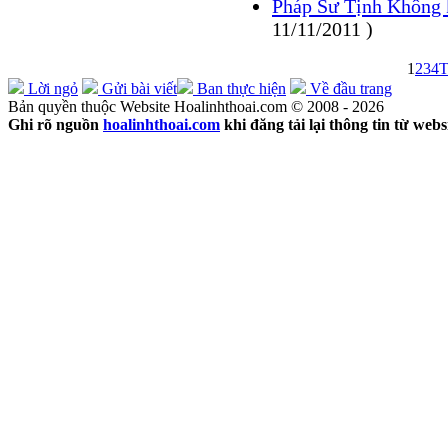
Pháp Sư Tịnh Không 
11/11/2011 )
1
2
3
4
T
Lời ngỏ
Gửi bài viết
Ban thực hiện
Về đầu trang
Bản quyền thuộc Website Hoalinhthoai.com © 2008 - 2026
Ghi rõ nguồn
hoalinhthoai.com
khi đăng tải lại thông tin từ webs