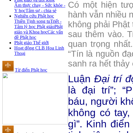
Có một hiện tượ
Ẩm thực chay - Sức khỏe -
Y học
Tâm sự - chia sẻ
hành vẫn nhiều n
Nghiên cứu Phật học
Thiền Tịnh song tu
Triết -
không phải Phật 
Tâm lý học Phật giáo
Phật
giáo và Khoa học
Các vấn
sau thêm vào. T
đề Phật học
quan trọng nhất
Phật giáo Thế giới
Hoạt động CLB Hoa Linh
“Tín là nguồn đạ
Thoại
sanh ra hết thảy 
Từ điển Phật học
Luận
Đại trí đ
là đại trí”; 
báu, người kh
không có tay,
gì”. Kinh điển