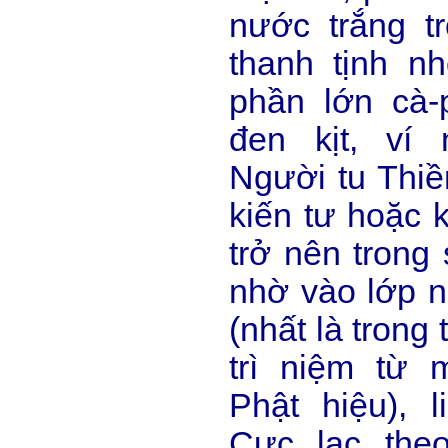
nước trắng tr
thanh tịnh n
phần lớn cà-
đen kịt, ví
Người tu Thiề
kiến tư hoặc k
trở nên trong 
nhờ vào lớp n
(nhất là trong
trì niệm từ
Phật hiệu), 
Cực lạc the