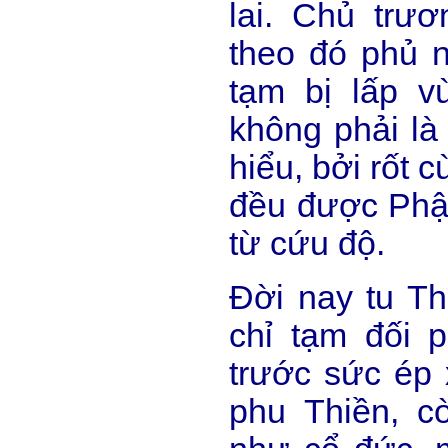
lai. Chủ trươn
theo đó phủ 
tạm bị lấp vù
không phải là
hiểu, bởi rốt 
đều được Phật
từ cứu độ.
Đời nay tu Th
chỉ tạm đối 
trước sức ép 
phu Thiền, c