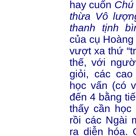
hay cuốn
Chú 
thừa Vô lượn
thanh tịnh b
của cụ Hoàng 
vượt xa thứ “tr
thế, với ngườ
giỏi, các ca
học vấn (có 
đến 4 bằng tiến
thấy cần học 
rồi các Ngài
ra diễn hóa.