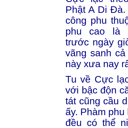
Phật A Di Đà.
công phu thu
phu cao là 
trước ngày giờ
vãng sanh cả 
này xưa nay rấ
Tu về Cực lạ
với bậc độn c
tát cũng cầu d
ấy. Phàm phu b
đều có thể n