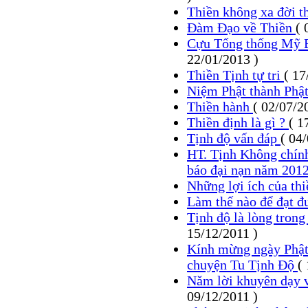
Thiền không xa đời 
Đàm Đạo về Thiền
( 
Cựu Tổng thống Mỹ Bi
22/01/2013 )
Thiền Tịnh tự tri
( 17
Niệm Phật thành Phậ
Thiền hành
( 02/07/2
Thiền định là gì ?
( 1
Tịnh độ vấn đáp
( 04
HT. Tịnh Không chính
báo đại nạn năm 201
Những lợi ích của th
Làm thế nào để đạt đ
Tịnh độ là lòng trong
15/12/2011 )
Kính mừng ngày Phật 
chuyện Tu Tịnh Độ
(
Năm lời khuyên dạy 
09/12/2011 )