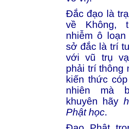
Đắc đạo là trạ
về Không, t
nhiễm ô loạn 
sở đắc là trí 
với vũ trụ v
phải trí thông
kiến thức cóp
nhiên mà b
khuyên hãy
h
Phật học
.
Đạo Phật trọ