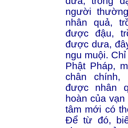
dưa, trồng 
người thườn
nhân quả, t
được đậu, t
được dưa, đây
ngu muội. Chỉ
Phật Pháp, m
chân chính,
được nhân q
hoàn của vạn v
tâm mới có thể
Để từ đó, bi