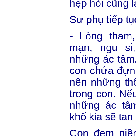
hẹp hòi cũng l
Sư phụ tiếp tụ
- Lòng tham
mạn, ngu si
những ác tâm.
con chứa đựn
nên những thố
trong con. Nếu
những ác tâ
khổ kia sẽ tan
Con đem niề