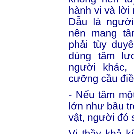
hành vi và lời
Dẫu là người
nên mang tâ
phải tùy duyê
dùng tâm lư
người khác,
cưỡng cầu điề
- Nếu tâm một
lớn như bầu t
vật, người đó 
Vị thầy khả k