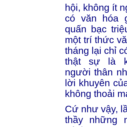
hội, không ít 
có văn hóa g
quấn bạc triệ
một trí thức v
tháng lại chỉ 
thật sự là 
người thân nh
lời khuyên củ
không thoải 
Cứ như vậy, lầ
thầy những 