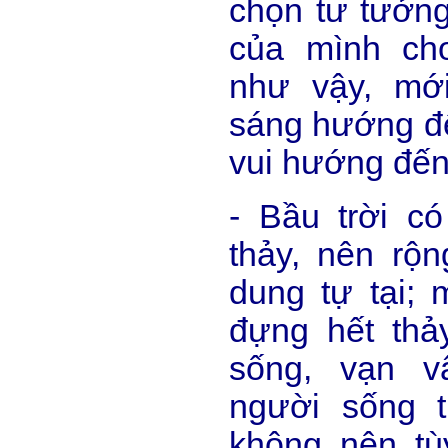
chọn tư tưởng,
của mình ch
như vậy, mớ
sáng hướng đế
vui hướng đến 
- Bầu trời c
thảy, nên rộn
dung tự tại; 
đựng hết thả
sống, vạn v
người sống t
không nên tù