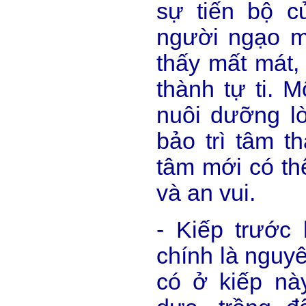
sự tiến bộ c
người ngạo 
thấy mất mát,
thành tự ti. M
nuôi dưỡng lò
bảo trì tâm th
tâm mới có th
và an vui.
- Kiếp trước 
chính là nguy
có ở kiếp nà