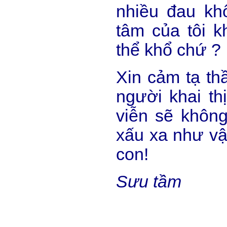
nhiều đau kh
tâm của tôi k
thể khổ chứ ?
Xin cảm tạ th
người khai th
viễn sẽ không
xấu xa như vậy
con!
Sưu tầm