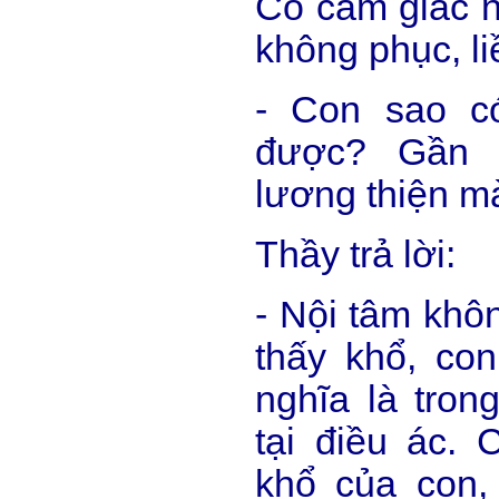
Có cảm giác n
không phục, li
- Con sao c
được? Gần đ
lương thiện m
Thầy trả lời:
- Nội tâm khô
thấy khổ, co
nghĩa là tron
tại điều ác. 
khổ của con,