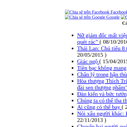
Faceboo
Google
Cá
Nữ giám đốc mất việc
quét rác”
( 08/10/201
Thái Lan: Chú tiểu 8
20/05/2015 )
Giác ngộ
( 15/04/201
Tiền bạc không mang
Chân lý trong hận th
Hòa thượng Thích Trí
đài sen thượng phẩm
Đàn kiến và bức tườ
Chúng ta có thể tha 
Ai cũng có thể bay
( 
Nói xấu người khác:
22/11/2013 )
Chuyện hai người qué