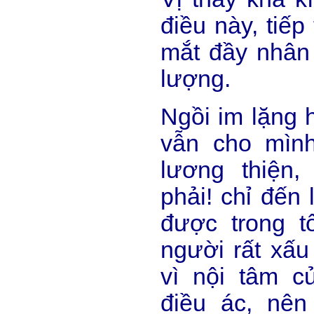
điều này, tiếp
mắt đầy nhân
lượng.
Ngồi im lặng 
vẫn cho mình
lương thiện,
phải! chỉ đến 
được trong t
người rất xấu 
vì nội tâm c
điều ác, nên