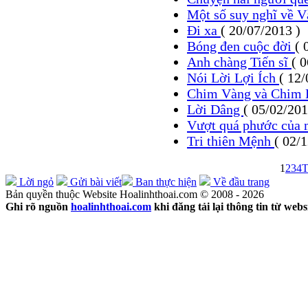
Một số suy nghĩ về V
Đi xa
( 20/07/2013 )
Bóng đen cuộc đời
( 
Anh chàng Tiến sĩ
( 
Nói Lời Lợi Ích
( 12/
Chim Vàng và Chim
Lời Dâng
( 05/02/201
Vượt quá phước của
Tri thiên Mệnh
( 02/
1
2
3
4
T
Lời ngỏ
Gửi bài viết
Ban thực hiện
Về đầu trang
Bản quyền thuộc Website Hoalinhthoai.com © 2008 - 2026
Ghi rõ nguồn
hoalinhthoai.com
khi đăng tải lại thông tin từ webs