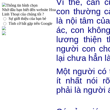
Vì thế, căn c
Thông tin bình chọn
con thường c
Nhờ đâu bạn biết đến website Hoa
Linh Thoại của chúng tôi ?
là nội tâm của
Sự giới thiệu của bạn bè
Tình cờ bắt gặp trên Google
ác, con không
lương thiện 
người con cho
lại chưa hẳn l
Một người có 
ít nhất nói 
phải là người 