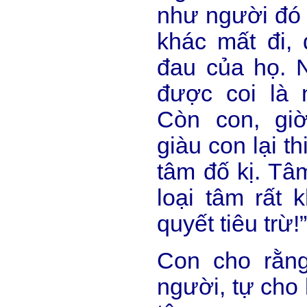
như người đó 
khác mất đi, 
đau của họ. 
được coi là 
Còn con, gi
giàu con lại th
tâm đố kị. Tâm
loại tâm rất k
quyết tiêu trừ!”
Con cho rằn
người, tự cho 