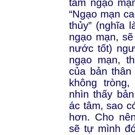
tâm ngạo mạn
“Ngạo mạn cao
thủy” (nghĩa 
ngạo mạn, sẽ 
nước tốt) ngư
ngạo mạn, thì
của bản thân
không tròng,
nhìn thấy bản
ác tâm, sao có
hơn. Cho nê
sẽ tự mình đ