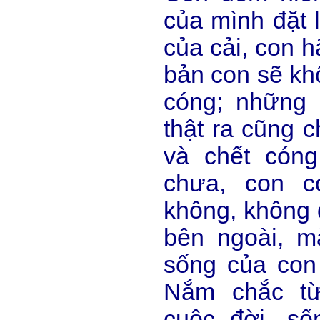
của mình đặt l
của cải, con h
bản con sẽ khô
cóng; những 
thật ra cũng c
và chết cón
chưa, con c
không, không 
bên ngoài, m
sống của con 
Nắm chắc từ
cuộc đời, số