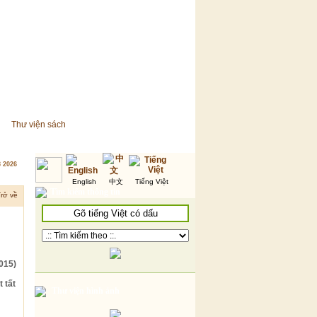
Thư viện sách
8 2026
English
中文
Tiếng Việt
Tìm kiếm thông tin
rở về
015)
 tất
Thư viện hình ảnh