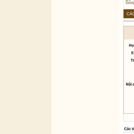
Goog
CÁC
Họ
E
T
Nội 
Các t