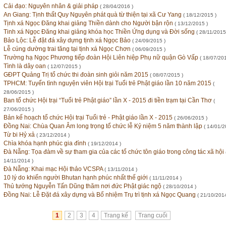
Cải đạo: Nguyên nhân & giải pháp
( 28/04/2016 )
An Giang: Tịnh thất Quy Nguyên phát quà từ thiện tại xã Cư Yang
( 18/12/2015 )
Tịnh xá Ngọc Đăng khai giảng Thiền dành cho Người bận rộn
( 13/12/2015 )
Tinh xá Ngọc Đăng khai giảng khóa học Thiền Ứng dụng và Đời sống
( 28/11/2015
Bảo Lộc: Lễ đặt đá xây dựng tịnh xá Ngọc Bảo
( 24/09/2015 )
Lễ cúng dường trai tăng tại tịnh xá Ngọc Chơn
( 06/09/2015 )
Trường hạ Ngọc Phương tiếp đoàn Hội Liên hiệp Phụ nữ quận Gò Vấp
( 18/07/201
Tình là dây oan
( 12/07/2015 )
GĐPT Quảng Trị tổ chức thi đoàn sinh giỏi năm 2015
( 08/07/2015 )
TPHCM: Tuyển tình nguyện viên Hội trại Tuổi trẻ Phật giáo lần 10 năm 2015
(
28/06/2015 )
Ban tổ chức Hội trại “Tuổi trẻ Phật giáo” lần X - 2015 đi tiền trạm tại Cần Thơ
(
27/06/2015 )
Bản kế hoạch tổ chức Hội trại Tuổi trẻ - Phật giáo lần X - 2015
( 26/06/2015 )
Đồng Nai: Chùa Quan Âm long trọng tổ chức lễ Kỷ niệm 5 năm thành lập
( 14/01/2
Từ bi Hỷ xả
( 23/12/2014 )
Chìa khóa hạnh phúc gia đình
( 19/12/2014 )
Đà Nẵng: Tọa đàm về sự tham gia của các tổ chức tôn giáo trong công tác xã hội
14/11/2014 )
Đà Nẵng: Khai mạc Hội thảo VCSPA
( 13/11/2014 )
10 lý do khiến người Bhutan hạnh phúc nhất thế giới
( 11/11/2014 )
Thủ tướng Nguyễn Tấn Dũng thăm nơi đức Phật giác ngộ
( 28/10/2014 )
Đồng Nai: Lễ Đặt đá xây dựng và Bổ nhiệm Trụ trì tịnh xá Ngọc Quang
( 21/10/2014
1
2
3
4
Trang kế
Trang cuối