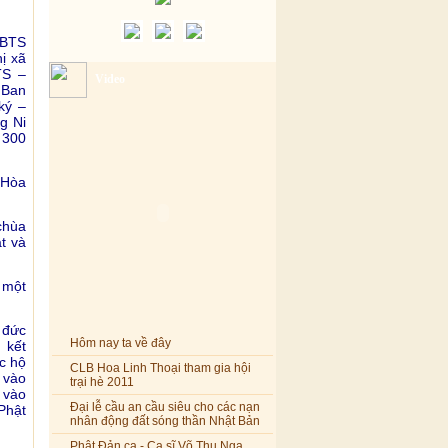
 BTS
ị xã
TS –
Video
 Ban
ký –
g Ni
 300
 Hòa
chùa
t và
 một
 đức
Hôm nay ta về đây
 kết
c hộ
CLB Hoa Linh Thoại tham gia hội
 vào
trại hè 2011
 vào
Đại lễ cầu an cầu siêu cho các nạn
Phật
nhân động đất sóng thần Nhật Bản
Phật Đản ca - Ca sĩ Võ Thu Nga