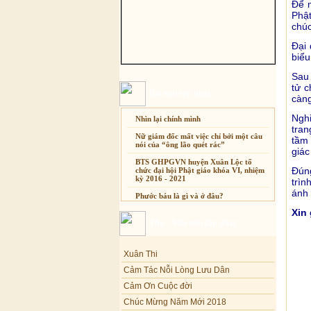
Để m
Phật
chú
Đại 
biểu
Sau 
tử c
Bài mới cập nhật
càng
Ngh
Nhìn lại chính mình
tran
Nữ giám đốc mất việc chỉ bởi một câu
tầm 
nói của “ông lão quét rác”
giác
BTS GHPGVN huyện Xuân Lộc tổ
Đún
chức đại hội Phật giáo khóa VI, nhiệm
kỳ 2016 - 2021
trìn
ánh 
Phước báu là gì và ở đâu?
Xin
Sự thương-ghét của con người
Thơ - Văn mới cập nhật
Mối lo của con người
Xuân Thi
Cải đạo: Nguyên nhân & giải pháp
Cảm Tác Nỗi Lòng Lưu Dân
Nỗi lòng của các bệnh nhân nghèo
Cảm Ơn Cuộc đời
An Giang: Tịnh thất Quy Nguyên
phát quà từ thiện tại xã Cư Yang
Chúc Mừng Năm Mới 2018
Dòng ĐỜI
Tịnh xá Ngọc Đăng khai giảng Thiền