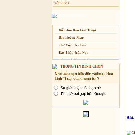
dành cho Người bận rộn
Tâm Thiền
Chuông Ngân
Liên kết website
Kính mừng Phật Đản
Anh không chết đâu em
Diễn đàn Hoa Linh Thoại
Kiếp này
Ban Hoằng Pháp
Thư Viện Hoa Sen
Đạo Phật Ngày Nay
Trang nhà Quảng Đức
THÔNG TIN BÌNH CHỌN
Báo Giác Ngộ
Nhờ đâu bạn biết đến website Hoa
Vesak 2014
Linh Thoại của chúng tôi ?
Sự giới thiệu của bạn bè
Tình cờ bắt gặp trên Google
Bài: