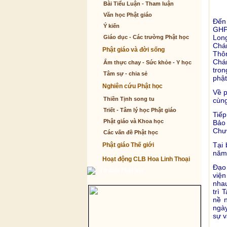
Bài Tiểu Luận - Tham luận
Văn học Phật giáo
Đến
Ý kiến
GHP
Lon
Giáo dục - Các trường Phật học
Chá
Phật giáo và đời sống
Thô
Chá
Ẩm thực chay - Sức khỏe - Y học
tron
Tâm sự - chia sẻ
phật
Nghiên cứu Phật học
Về p
Thiền Tịnh song tu
cùng
Triết - Tâm lý học Phật giáo
Tiếp
Phật giáo và Khoa học
Bảo 
Chư
Các vấn đề Phật học
Tại 
Phật giáo Thế giới
năm 
Hoạt động CLB Hoa Linh Thoại
Đạo
Từ điển Phật học
viện
nhau
trì 
nề 
ngày
sự v