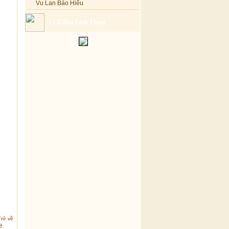
Vu Lan Báo Hiếu
CLB Hoa Linh Thoại
Trở về