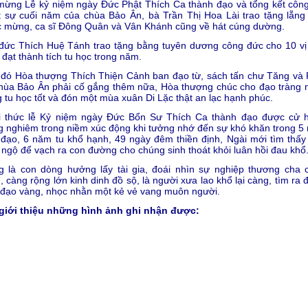
ừng Lễ kỷ niệm ngày Đức Phật Thích Ca thành đạo và tổng kết công
 sự cuối năm của chùa Bảo Ân, bà Trần Thị Hoa Lài trao tặng lẵng
c mừng, ca sĩ Đông Quân và Vân Khánh cũng về hát cúng dường.
đức Thích Huệ Tánh trao tặng bằng tuyên dương công đức cho 10 vị 
 đạt thành tích tu học trong năm.
đó Hòa thượng Thích Thiện Cảnh ban đạo từ, sách tấn chư Tăng và 
hùa Bảo Ân phải cố gắng thêm nữa, Hòa thượng chúc cho đạo tràng 
 tu học tốt và đón một mùa xuân Di Lặc thật an lạc hạnh phúc.
i thức lễ Kỷ niệm ngày Đức Bổn Sư Thích Ca thành đạo được cử 
g nghiêm trong niềm xúc động khi tưởng nhớ đến sự khó khăn trong 5
đạo, 6 năm tu khổ hạnh, 49 ngày đêm thiền định, Ngài mới tìm thấy
 ngộ để vạch ra con đường cho chúng sinh thoát khỏi luân hồi đau khổ
g là con dòng hưởng lấy tài gia, đoái nhìn sự nghiệp thương cha 
h, càng rộng lớn kinh dinh đồ sộ, là người xưa lao khổ lại càng, tìm ra
đạo vàng, nhọc nhằn một kẻ vẻ vang muôn người.
 giới thiệu những hình ảnh ghi nhận được: