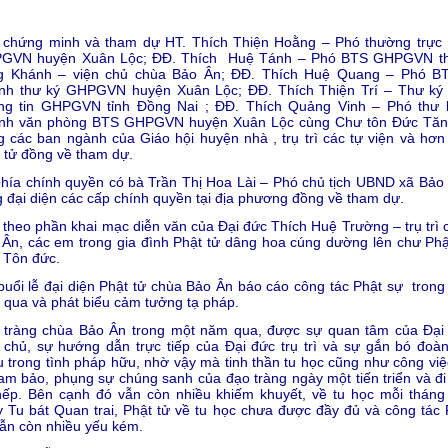
 chứng minh và tham dự HT. Thích Thiện Hoằng – Phó thường trực
GVN huyện Xuân Lộc; ĐĐ. Thích Huệ Tánh – Phó BTS GHPGVN th
g Khánh – viện chủ chùa Bảo Ân; ĐĐ. Thích Huệ Quang – Phó B
nh thư ký GHPGVN huyện Xuân Lộc; ĐĐ. Thích Thiện Trí – Thư ký
ng tin GHPGVN tỉnh Đồng Nai ; ĐĐ. Thích Quảng Vinh – Phó thư 
nh văn phòng BTS GHPGVN huyện Xuân Lộc cùng Chư tôn Đức Tăn
g các ban ngành của Giáo hội huyện nhà , trụ trì các tự viện và hơn
 tử đồng về tham dự.
hía chính quyền có bà Trần Thị Hoa Lài – Phó chủ tịch UBND xã Bảo
 đại diện các cấp chính quyền tại địa phương đồng về tham dự.
 theo phần khai mạc diễn văn của Đại đức Thích Huệ Trường – trụ trì 
Ân, các em trong gia đình Phật tử dâng hoa cúng dường lên chư Phậ
 Tôn đức.
buổi lễ đại diện Phật tử chùa Bảo Ân báo cáo công tác Phật sự trong
qua và phát biểu cảm tưởng tạ pháp.
 tràng chùa Bảo Ân trong một năm qua, được sự quan tâm của Đại
 chủ, sự hướng dẫn trực tiếp của Đại đức trụ trì và sự gắn bó đoàn
 trong tình pháp hữu, nhờ vậy mà tinh thần tu học cũng như công việ
Tam bảo, phụng sự chúng sanh của đạo tràng ngày một tiến triển và đi
nếp. Bên cạnh đó vẫn còn nhiều khiếm khuyết, về tu học mỗi tháng
 Tu bát Quan trai, Phật tử về tu học chưa được đầy đủ và công tác 
ẫn còn nhiều yếu kém.