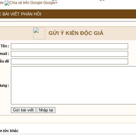
le
Google+
 BÀI VIẾT PHẢN HỒI
GỬI Ý KIẾN ĐỘC GIẢ
 Tên :
mail :
iêu đề
dung :
in tức khác