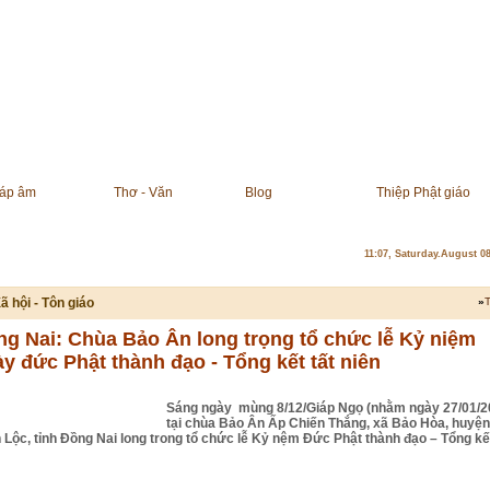
áp âm
Thơ - Văn
Blog
Thiệp Phật giáo
11:07, Saturday.August 0
ã hội - Tôn giáo
»
T
g Nai: Chùa Bảo Ân long trọng tổ chức lễ Kỷ niệm
y đức Phật thành đạo - Tổng kết tất niên
Sáng ngày mùng 8/12/Giáp Ngọ (nhằm ngày 27/01/2
tại chùa Bảo Ân Ấp Chiến Thắng, xã Bảo Hòa, huyện
 Lộc, tỉnh Đồng Nai long trong tổ chức lễ Kỷ nệm Đức Phật thành đạo – Tổng kết