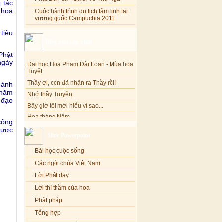
 tác
 hoa
Cuộc hành trình du lịch tâm linh tại
vương quốc Campuchia 2011
tiêu
Blog mới cập nhật
Phật
Đại học Hoa Phạm Đài Loan - Mùa hoa
ngày
Tuyết
Thầy ơi, con đã nhận ra Thầy rồi!
hành
Nhớ thầy Truyền
 năm
Bây giờ tôi mới hiểu vì sao...
 đạo
.
Hoa tháng Năm
công
Cổ phần công đức
 được
Tôi mắc nợ ông Sáu
Slide Powerpoint
Đi tìm vũ khúc mùa hè
Bài học cuộc sống
Mơ màng Phật dạy....
Các ngôi chùa Việt Nam
Lời thú tội của chị gái nhỏ nhen
Lời Phật dạy
Lời thì thầm của hoa
Phật pháp
Tổng hợp