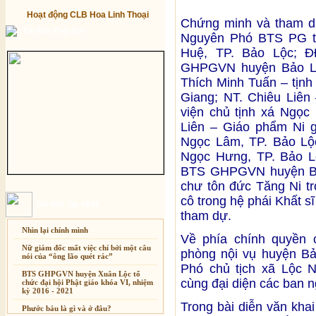
Hoạt động CLB Hoa Linh Thoại
Chứng minh và tham dự
Từ điển Phật học
Nguyên Phó BTS PG t
Huệ, TP. Bảo Lộc; 
GHPGVN huyện Bảo Lâ
Thích Minh Tuấn – tịnh 
Giang; NT. Chiêu Liên 
viện chủ tịnh xá Ngọc
Liên – Giáo phẩm Ni gi
Ngọc Lâm, TP. Bảo Lộc
Ngọc Hưng, TP. Bảo L
BTS GHPGVN huyện Bảo
chư tôn đức Tăng Ni t
cô trong hệ phái Khất sĩ
Bài mới cập nhật
tham dự.
Nhìn lại chính mình
Xuân Thi
Về phía chính quyền 
Nữ giám đốc mất việc chỉ bởi một câu
Cảm Tác Nỗi Lòng Lưu Dân
phòng nội vụ huyện Bả
nói của “ông lão quét rác”
Cảm Ơn Cuộc đời
Phó chủ tịch xã Lộc 
BTS GHPGVN huyện Xuân Lộc tổ
cùng đại diện các ban 
Chúc Mừng Năm Mới 2018
chức đại hội Phật giáo khóa VI, nhiệm
kỳ 2016 - 2021
Dòng ĐỜI
Trong bài diễn văn khai
Phước báu là gì và ở đâu?
Tâm Thiền