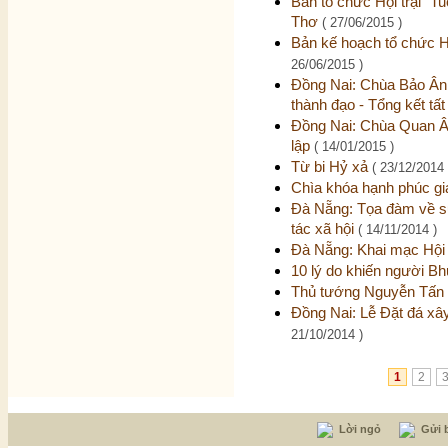
Ban tổ chức Hội trại “Tuổ
Thơ
( 27/06/2015 )
Bản kế hoạch tổ chức Hội
26/06/2015 )
Đồng Nai: Chùa Bảo Ân 
thành đạo - Tổng kết tất
Đồng Nai: Chùa Quan Âm
lập
( 14/01/2015 )
Từ bi Hỷ xả
( 23/12/2014 
Chìa khóa hạnh phúc gi
Đà Nẵng: Tọa đàm về sự
tác xã hội
( 14/11/2014 )
Đà Nẵng: Khai mạc Hộ
10 lý do khiến người Bh
Thủ tướng Nguyễn Tấn 
Đồng Nai: Lễ Đặt đá xâ
21/10/2014 )
1
2
Lời ngỏ
Gửi b