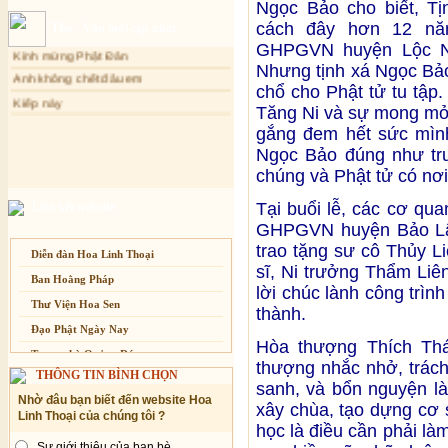
Ngọc Bảo cho biết, T
Sự thương-ghét của con người
Chuông Ngân
cách đây hơn 12 n
Thơ - Văn mới cập nhật
Mối lo của con người
Kính mừng Phật Đản
GHPGVN huyện Lộc Ng
Cải đạo: Nguyên nhân & giải pháp
Anh không chết đâu em
Nhưng tịnh xá Ngọc Bảo
chổ cho Phật tử tu tập
Nỗi lòng của các bệnh nhân nghèo
Kiếp này
Tăng Ni và sự mong mỏi
An Giang: Tịnh thất Quy Nguyên
phát quà từ thiện tại xã Cư Yang
gắng đem hết sức mình
Tịnh xá Ngọc Đăng khai giảng Thiền
Ngọc Bảo đúng như tru
dành cho Người bận rộn
chúng và Phật tử có nơi
Tại buổi lễ, các cơ qu
Liên kết website
GHPGVN huyện Bảo Lâm
trao tặng sư cô Thủy Li
Diễn đàn Hoa Linh Thoại
sĩ, Ni trưởng Thẩm Liên 
Ban Hoằng Pháp
lời chúc lành công trì
Thư Viện Hoa Sen
thành.
Đạo Phật Ngày Nay
Hòa thượng Thích Thá
Trang nhà Quảng Đức
thượng nhắc nhở, trác
THÔNG TIN BÌNH CHỌN
Báo Giác Ngộ
sanh, và bổn nguyện là 
Nhờ đâu bạn biết đến website Hoa
Vesak 2014
xây chùa, tạo dựng cơ 
Linh Thoại của chúng tôi ?
học là điều cần phải là
Sự giới thiệu của bạn bè