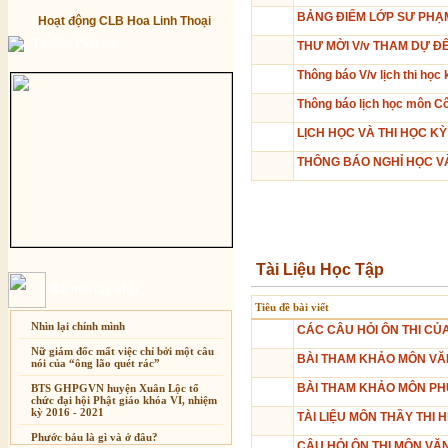
BẢNG ĐIỂM LỚP SƯ PHẠ
Hoạt động CLB Hoa Linh Thoại
Từ điển Phật học
THƯ MỜI V/v THAM DỰ 
Thông báo V/v lịch thi học k
Thông báo lịch học môn C
LỊCH HỌC VÀ THI HỌC KỲ
THÔNG BÁO NGHỈ HỌC VÀ
Tài Liệu Học Tập
Bài mới cập nhật
Tiêu đề bài viết
Nhìn lại chính mình
CÁC CÂU HỎI ÔN THI CỦ
Nữ giám đốc mất việc chỉ bởi một câu
BÀI THAM KHẢO MÔN VĂ
nói của “ông lão quét rác”
BÀI THAM KHẢO MÔN PH
BTS GHPGVN huyện Xuân Lộc tổ
chức đại hội Phật giáo khóa VI, nhiệm
kỳ 2016 - 2021
TÀI LIỆU MÔN THẦY THI 
Phước báu là gì và ở đâu?
CÂU HỎI ÔN THI MÔN VĂ