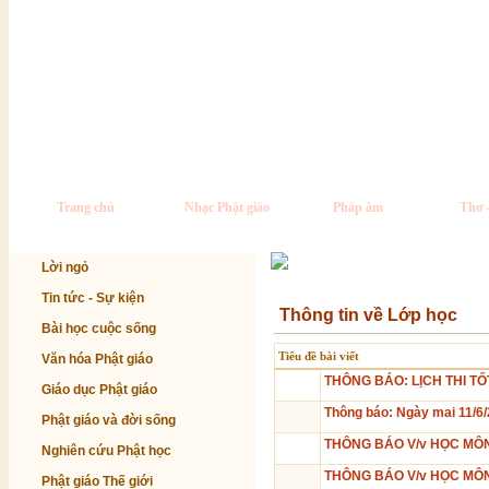
Trang chủ
Nhạc Phật giáo
Pháp âm
Thơ 
Lời ngỏ
Tin tức - Sự kiện
Thông tin về Lớp học
Bài học cuộc sống
Tiêu đề bài viết
Văn hóa Phật giáo
THÔNG BÁO: LỊCH THI TỐ
Giáo dục Phật giáo
Thông báo: Ngày mai 11/6
Phật giáo và đời sống
THÔNG BÁO V/v HỌC MÔN
Nghiên cứu Phật học
THÔNG BÁO V/v HỌC MÔN
Phật giáo Thế giới