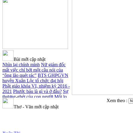
Bài mới cập nhật
Nhìn lại chính mình
Nữ giám đốc
mất việc chỉ bởi một câu nói của
“ông lão quét rác”
BTS GHPGVN
huyện Xuân Lộc tổ chức đại hội
Phật giáo khóa VI, nhiệm kỳ 2016 -
2021
Phước báu là gì và ở đâu?
Sự
thương-ghét của con người
Mối lo
Xem theo :
của con người
Cải đạo: Nguyên
Thơ - Văn mới cập nhật
nhân & giải pháp
Nỗi lòng của các
bệnh nhân nghèo
An Giang: Tịnh
thất Quy Nguyên phát quà từ thiện
tại xã Cư Yang
Tịnh xá Ngọc Đăng
khai giảng Thiền dành cho Người
Xuân Thi