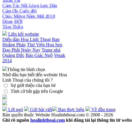
bận rộn
Cảm Tác Nỗi Lòng Lưu Dân
Cảm Ơn Cuộc đời
Chúc Mừng Năm Mới 2018
Dòng ĐỜI
Tâm Thiền
Chuông Ngân
Liên kết website
Kính mừng Phật Đản
Diễn đàn Hoa Linh Thoại
Ban
Anh không chết đâu em
Hoằng Pháp
Thư Viện Hoa Sen
Kiếp này
Đạo Phật Ngày Nay
Trang nhà
Quảng Đức
Báo Giác Ngộ
Vesak
2014
Thông tin bình chọn
Nhờ đâu bạn biết đến website Hoa
Linh Thoại của chúng tôi ?
Sự giới thiệu của bạn bè
Tình cờ bắt gặp trên Google
Lời ngỏ
Gửi bài viết
Ban thực hiện
Về đầu trang
Bản quyền thuộc Website Hoalinhthoai.com © 2008 - 2026
Ghi rõ nguồn
hoalinhthoai.com
khi đăng tải lại thông tin từ webs