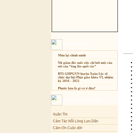
Bài mới cập nhật
Nhìn lại chính mình
Nữ giám đốc mất việc chỉ bởi một câu
nói của “ông lão quét rác”
BTS GHPGVN huyện Xuân Lộc tổ
chức đại hội Phật giáo khóa VI, nhiệm
kỳ 2016 - 2021
Phước báu là gì và ở đâu?
Sự thương-ghét của con người
Thơ - Văn mới cập nhật
Mối lo của con người
Cải đạo: Nguyên nhân & giải pháp
Xuân Thi
Nỗi lòng của các bệnh nhân nghèo
Cảm Tác Nỗi Lòng Lưu Dân
An Giang: Tịnh thất Quy Nguyên
Cảm Ơn Cuộc đời
phát quà từ thiện tại xã Cư Yang