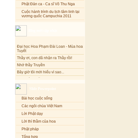
Phật Đản ca - Ca sĩ Võ Thu Nga
Cuộc hành trình du lịch tâm linh tại
vương quốc Campuchia 2011
Blog mới cập nhật
Đại học Hoa Phạm Đài Loan - Mùa hoa
Tuyết
Thầy ơi, con đã nhận ra Thầy rồi!
Nhớ thầy Truyền
Bây giờ tôi mới hiểu vì sao...
Hoa tháng Năm
Cổ phần công đức
Slide Powerpoint
Tôi mắc nợ ông Sáu
Bài học cuộc sống
Đi tìm vũ khúc mùa hè
Mơ màng Phật dạy....
Các ngôi chùa Việt Nam
Lời thú tội của chị gái nhỏ nhen
Lời Phật dạy
Lời thì thầm của hoa
Phật pháp
Tổng hợp