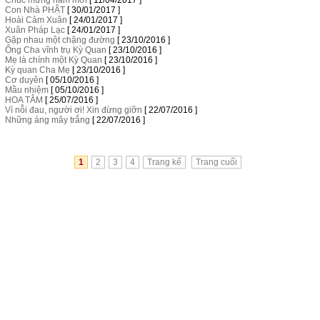
Chúc mừng năm mới
[ 11/04/2017 ]
Con Nhà PHẬT
[ 30/01/2017 ]
Hoài Cảm Xuân
[ 24/01/2017 ]
Xuân Pháp Lạc
[ 24/01/2017 ]
Gặp nhau một chặng đường
[ 23/10/2016 ]
Ông Cha vĩnh trụ Kỳ Quan
[ 23/10/2016 ]
Mẹ là chính một Kỳ Quan
[ 23/10/2016 ]
Kỳ quan Cha Mẹ
[ 23/10/2016 ]
Cơ duyên
[ 05/10/2016 ]
Mầu nhiệm
[ 05/10/2016 ]
HOA TÂM
[ 25/07/2016 ]
Vì nỗi đau, người ơi! Xin đừng giỡn
[ 22/07/2016 ]
Những áng mây trắng
[ 22/07/2016 ]
1
2
3
4
Trang kế
Trang cuối