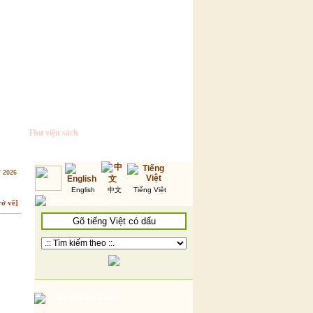
Thư viện sách
7 2026
English
中文
Tiếng Việt
Tìm kiếm thông tin
rở về]
Thư viện hình ảnh