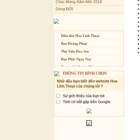
Chúc Mừng Năm Mới 2018
Tịnh xá Ngọc Đăng khai giảng Thiền
Dòng ĐỜI
dành cho Người bận rộn
Tâm Thiền
Liên kết website
Chuông Ngân
Kính mừng Phật Đản
Diễn đàn Hoa Linh Thoại
Anh không chết đâu em
Kiếp này
Ban Hoằng Pháp
Thư Viện Hoa Sen
Đạo Phật Ngày Nay
Trang nhà Quảng Đức
THÔNG TIN BÌNH CHỌN
Báo Giác Ngộ
Nhờ đâu bạn biết đến website Hoa
Vesak 2014
Linh Thoại của chúng tôi ?
Sự giới thiệu của bạn bè
Tình cờ bắt gặp trên Google