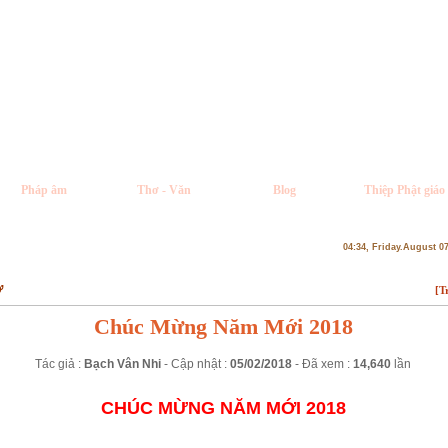
Pháp âm
Thơ - Văn
Blog
Thiệp Phật giáo
04:34, Friday.August 0
ơ
[T
Chúc Mừng Năm Mới 2018
Tác giả :
Bạch Vân Nhi
- Cập nhật :
05/02/2018
- Đã xem :
14,640
lần
CHÚC MỪNG NĂM MỚI 2018