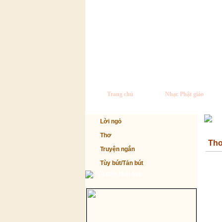
Trang chủ
Nhạc Phật giáo
Lời ngỏ
Thơ
Th
Truyện ngắn
Tùy bút/Tản bút
Từ điển Phật học