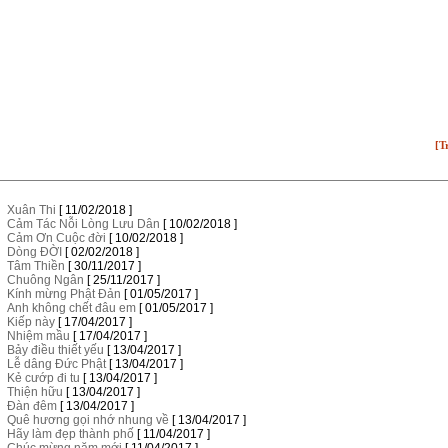
[T
Xuân Thi
[ 11/02/2018 ]
Cảm Tác Nỗi Lòng Lưu Dân
[ 10/02/2018 ]
Cảm Ơn Cuộc đời
[ 10/02/2018 ]
Dòng ĐỜI
[ 02/02/2018 ]
Tâm Thiền
[ 30/11/2017 ]
Chuông Ngân
[ 25/11/2017 ]
Kính mừng Phật Đản
[ 01/05/2017 ]
Anh không chết đâu em
[ 01/05/2017 ]
Kiếp này
[ 17/04/2017 ]
Nhiệm mầu
[ 17/04/2017 ]
Bảy điều thiết yếu
[ 13/04/2017 ]
Lễ dâng Đức Phật
[ 13/04/2017 ]
Kẻ cướp đi tu
[ 13/04/2017 ]
Thiện hữu
[ 13/04/2017 ]
Đàn đêm
[ 13/04/2017 ]
Quê hương gọi nhớ nhung về
[ 13/04/2017 ]
Hãy làm đẹp thành phố
[ 11/04/2017 ]