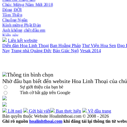
Chúc Mừng Năm Mới 2018
Dòng ĐỜI
Tâm Thiền
Chuông Ngân
Kính mừng Phật Đản
Anh không chết đâu em
Kiếp này
Liên kết website
Diễn đàn Hoa Linh Thoại
Ban Hoằng Pháp
Thư Viện Hoa Sen
Đạo 
Nay
Trang nhà Quảng Đức
Báo Giác Ngộ
Vesak 2014
Thông tin bình chọn
Nhờ đâu bạn biết đến website Hoa Linh Thoại của chú
Sự giới thiệu của bạn bè
Tình cờ bắt gặp trên Google
Lời ngỏ
Gửi bài viết
Ban thực hiện
Về đầu trang
Bản quyền thuộc Website Hoalinhthoai.com © 2008 - 2026
Ghi rõ nguồn
hoalinhthoai.com
khi đăng tải lại thông tin từ webs