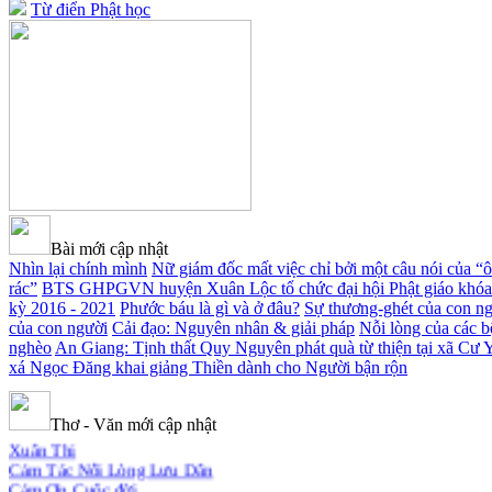
Từ điển Phật học
Bài mới cập nhật
Nhìn lại chính mình
Nữ giám đốc mất việc chỉ bởi một câu nói của “ô
rác”
BTS GHPGVN huyện Xuân Lộc tổ chức đại hội Phật giáo khóa
kỳ 2016 - 2021
Phước báu là gì và ở đâu?
Sự thương-ghét của con n
của con người
Cải đạo: Nguyên nhân & giải pháp
Nỗi lòng của các 
nghèo
An Giang: Tịnh thất Quy Nguyên phát quà từ thiện tại xã Cư 
xá Ngọc Đăng khai giảng Thiền dành cho Người bận rộn
Thơ - Văn mới cập nhật
Xuân Thi
Cảm Tác Nỗi Lòng Lưu Dân
Cảm Ơn Cuộc đời