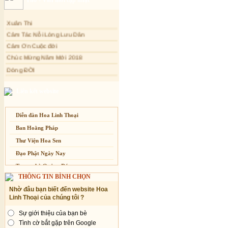
Tự Tánh Quán Âm
Hạnh Phúc Mộng và Thực
Xuân Thi
Cảm Tác Nỗi Lòng Lưu Dân
Trái tim Mặt trời
Cảm Ơn Cuộc đời
Đạo Phật hiện đại hóa
Chúc Mừng Năm Mới 2018
Dòng ĐỜI
Tâm Thiền
Chuông Ngân
Liên kết website
Kính mừng Phật Đản
Anh không chết đâu em
Diễn đàn Hoa Linh Thoại
Kiếp này
Ban Hoằng Pháp
Thư Viện Hoa Sen
Đạo Phật Ngày Nay
Trang nhà Quảng Đức
THÔNG TIN BÌNH CHỌN
Báo Giác Ngộ
Nhờ đâu bạn biết đến website Hoa
Vesak 2014
Linh Thoại của chúng tôi ?
Sự giới thiệu của bạn bè
Tình cờ bắt gặp trên Google