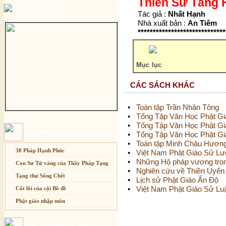
Thiền Sư Tăng 
Từ điển Phật học
Tác giả :
Nhất Hạnh
Nhà xuất bản :
An Tiêm
*****************************
Mục lục
CÁC SÁCH KHÁC
•
Toàn tập Trần Nhân Tông
•
Tổng Tập Văn Học Phật Giá
•
Tổng Tập Văn Học Phật Giá
Sách mới cập nhật
•
Tổng Tập Văn Học Phật Giá
•
Toàn tập Minh Châu Hương
38 Pháp Hạnh Phúc
•
Việt Nam Phật Giáo Sử L
•
Những Hộ pháp vương tron
Con Sư Tử vàng của Thầy Pháp Tạng
•
Nghiên cứu về Thiền Uyển
Tạng thư Sống Chết
•
Lịch sử Phật Giáo Ấn Độ
•
Việt Nam Phật Giáo Sử Luận
Cốt lõi của cội Bồ đề
Phật giáo nhập môn
Những truyện cổ Việt Nam mang màu
sắc Phật Giáo
Thơ - Văn mới cập nhật