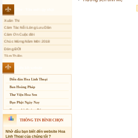
Sự thương-ghét của con người
Thơ - Văn mới cập nhật
Mối lo của con người
Xuân Thi
Cải đạo: Nguyên nhân & giải pháp
Cảm Tác Nỗi Lòng Lưu Dân
Nỗi lòng của các bệnh nhân nghèo
Cảm Ơn Cuộc đời
An Giang: Tịnh thất Quy Nguyên
Chúc Mừng Năm Mới 2018
phát quà từ thiện tại xã Cư Yang
Dòng ĐỜI
Tịnh xá Ngọc Đăng khai giảng Thiền
dành cho Người bận rộn
Tâm Thiền
Chuông Ngân
Kính mừng Phật Đản
Liên kết website
Anh không chết đâu em
Diễn đàn Hoa Linh Thoại
Kiếp này
Ban Hoằng Pháp
Thư Viện Hoa Sen
Đạo Phật Ngày Nay
Trang nhà Quảng Đức
Báo Giác Ngộ
THÔNG TIN BÌNH CHỌN
Vesak 2014
Nhờ đâu bạn biết đến website Hoa
Linh Thoại của chúng tôi ?