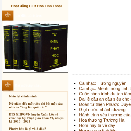
Hoạt động CLB Hoa Linh Thoại
Từ điển Phật học
•
Ca nhạc: Hướng nguyện
Bài mới cập nhật
•
Ca nhạc: Mênh mông tình 
•
Cuộc hành trình du lịch tâ
Nhìn lại chính mình
•
Đại lễ cầu an cầu siêu cho
Nữ giám đốc mất việc chỉ bởi một câu
•
Đoàn từ thiện Phước Duyê
nói của “ông lão quét rác”
•
Giọt nước nhành dương
•
Hành trình yêu thương của
BTS GHPGVN huyện Xuân Lộc tổ
chức đại hội Phật giáo khóa VI, nhiệm
•
Hoa thương Trường Hạ
kỳ 2016 - 2021
•
Hôm nay ta về đây
Phước báu là gì và ở đâu?
•
Hương sen tình Mẹ