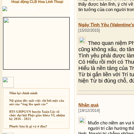
Hoạt động CLB Hoa Linh Thoại
thấy được bản lĩnh, ý chí v
Từ điển Phật học
tin tưởng của con người tro
Ngày Tình Yêu (Valentine’s
[15/02/2015]
Theo quan niệm Phậ
cũng không xấu, do tâm 
Tình yêu phải được là
Có Hiểu rồi mới có Th
Hiểu là nền tảng của Tr
Từ bi gắn liền với Trí 
hiện Từ bi đúng chỗ, đ
Bài mới cập nhật
Nhìn lại chính mình
Nữ giám đốc mất việc chỉ bởi một câu
nói của “ông lão quét rác”
Nhân quả
[19/12/2014]
BTS GHPGVN huyện Xuân Lộc tổ
chức đại hội Phật giáo khóa VI, nhiệm
kỳ 2016 - 2021
Muốn cho niềm an vui tồ
Phước báu là gì và ở đâu?
người trí cần hướng thâ
lành. Người trí chẳng những
Sự thương-ghét của con người