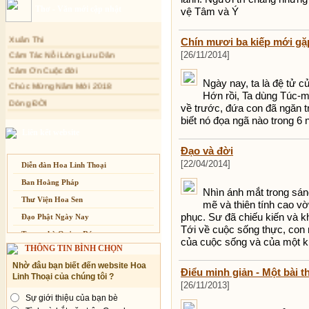
Thơ - Văn mới cập nhật
vệ Tâm và Ý
Mối lo của con người
Xuân Thi
Cải đạo: Nguyên nhân & giải pháp
Chín mươi ba kiếp mới gặp
Cảm Tác Nỗi Lòng Lưu Dân
Nỗi lòng của các bệnh nhân nghèo
[26/11/2014]
Cảm Ơn Cuộc đời
An Giang: Tịnh thất Quy Nguyên
phát quà từ thiện tại xã Cư Yang
Chúc Mừng Năm Mới 2018
Ngày nay, ta là đệ tử 
Tịnh xá Ngọc Đăng khai giảng Thiền
Hớn rồi, Ta dùng Túc-m
Dòng ĐỜI
dành cho Người bận rộn
về trước, đứa con đã ngăn t
Tâm Thiền
biết nó đọa ngã nào trong 6 n
Chuông Ngân
Liên kết website
Kính mừng Phật Đản
Đạo và đời
Anh không chết đâu em
[22/04/2014]
Diễn đàn Hoa Linh Thoại
Kiếp này
Ban Hoằng Pháp
Nhìn ánh mắt trong sán
Thư Viện Hoa Sen
mẽ và thiên tính cao v
phục. Sư đã chiếu kiến và kh
Đạo Phật Ngày Nay
Tới về cuộc sống thực, con n
Trang nhà Quảng Đức
của cuộc sống và của một k
THÔNG TIN BÌNH CHỌN
Báo Giác Ngộ
Nhờ đâu bạn biết đến website Hoa
Vesak 2014
Điểu minh giản - Một bài 
Linh Thoại của chúng tôi ?
[26/11/2013]
Sự giới thiệu của bạn bè