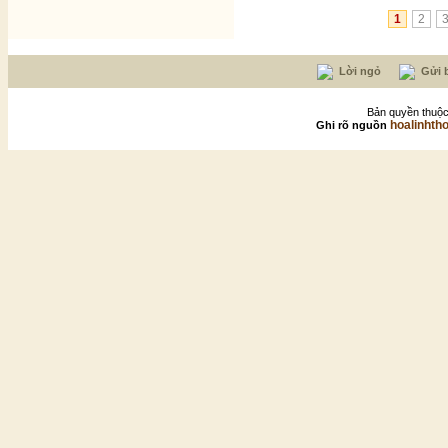
1
2
Lời ngỏ
Gửi b
Bản quyền thuộc
hoalinhth
Ghi rõ nguồn