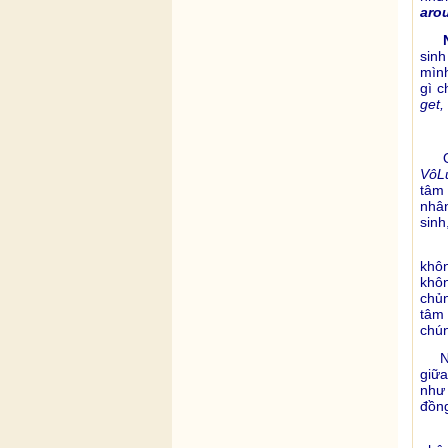
aro
N
sin
mình
gì c
get,
Quả
Vô
L
tâm 
nhân
sinh
Tâm
khôn
khôn
chủ
tâm 
chún
Nói 
giữa
như
đồng