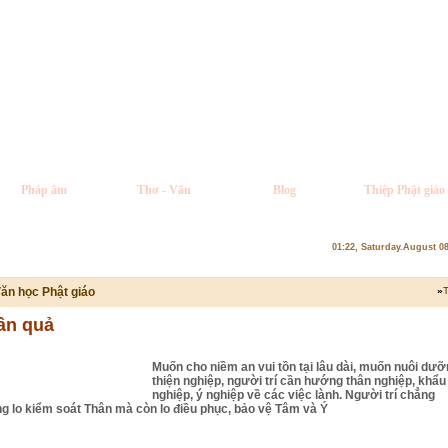
Pháp âm
Thơ - Văn
Blog
Thiệp Phật giáo
01:22, Saturday.August 0
ăn học Phật giáo
»
T
ân quả
Muốn cho niềm an vui tồn tại lâu dài, muốn nuôi dư
thiện nghiệp, người trí cần hướng thân nghiệp, khẩu
nghiệp, ý nghiệp về các việc lành. Người trí chẳng
g lo kiểm soát Thân mà còn lo điều phục, bảo vệ Tâm và Ý