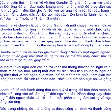
 chuyện thứ nhất xin kể về ông Gandhi. Ông là một vị
anh hùng củ
n Độ, ông đã chỉ đạo cuộc kháng chiến chống chế độ thực dân c
và giành độc lập cho
với sự ủng hộ nhiệt liệt của hàng t
 Anh
Ấn Độ
i dân. Ông được dân Ấn Độ gọi một cách tôn kính là “Linh hồn lớn”,
”, “Đại nhân” hoặc là “Thánh Gandhi”.
i ta kể chuyện là có thời ông Gandhi đi một chuyến xe lửa. Khi xe
chuyển bánh thời ông nhảy vội vã lên tàu khiến cho một chiếc giày
rơi xuống đường. Ông không thể nào nhảy xuống để nhặt lại chiếc 
g khi tàu chạy càng lúc càng nhanh. Ông bèn tháo luôn chiếc giày còn
g chân và ném về phía chiếc giày kia ở dưới đường. Hành khách trên
ẻ ngạc nhiên khi nhìn thấy thế và lấy làm lạ về hành động kỳ quặc của 
dhi mỉm cười và ôn tồn giải thích rằng: “
Nếu có một người nghèo
 được chiếc giày thứ nhất thì người đó có thể tìm thấy chiếc thứ ha
thế là có được đủ đôi giày để đi.”
g ta ít khi nghĩ đến các người khác mà thông thường chỉ nghĩ về c
thân mình mà thôi. Khi bị mất mát thì điều đầu tiên chúng ta nghĩ đế
g thiệt thòi và bất hạnh của mình. Kế đó mất thêm nhiều thời gian nữ
 tiếc, than thở, rồi sinh ra chán nản. Nhiều khi trở nên bực bội và gắt
.
hi đã có một hành động thật cao quý vì trong khi bản thân mình bị
 như thế, ông vẫn để tâm nghĩ đến người khác. Hành động này chứn
 nghĩ đến người khác đã trở thành một phần trong tâm tưởng và ng
sống của ông.
 trong những lúc mà chúng ta được sống an bình và thành côn