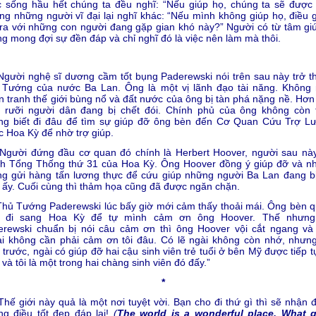
 sống hầu hết chúng ta đều nghĩ: “Nếu giúp họ, chúng ta sẽ được 
g những người vĩ đại lại nghĩ khác: “Nếu mình không giúp họ, điều g
ra với những con người đang gặp gian khó này?” Người có từ tâm giú
g mong đợi sự đền đáp và chỉ nghĩ đó là việc nên làm mà thôi.
ời nghệ sĩ dương cầm tốt bụng Paderewski nói trên sau này trở t
 Tướng của nước Ba Lan. Ông là một vị lãnh đạo tài năng. Không
n tranh thế giới bùng nổ và đất nước của ông bị tàn phá nặng nề. Hơn
u rưỡi người dân đang bị chết đói. Chính phủ của ông không còn t
ng biết đi đâu để tìm sự giúp đỡ ông bèn đến Cơ Quan Cứu Trợ L
 Hoa Kỳ để nhờ trợ giúp.
ời đứng đầu cơ quan đó chính là Herbert Hoover, người sau này
nh Tổng Thống thứ 31 của Hoa Kỳ. Ông Hoover đồng ý giúp đỡ và n
g gửi hàng tấn lương thực để cứu giúp những người Ba Lan đang bị
 ấy. Cuối cùng thì thảm họa cũng đã được ngăn chặn.
 Tướng Paderewski lúc bấy giờ mới cảm thấy thoải mái. Ông bèn q
h đi sang Hoa Kỳ để tự mình cảm ơn ông Hoover. Thế nhưng
erewski chuẩn bị nói câu cảm ơn thì ông Hoover vội cắt ngang và 
i không cần phải cảm ơn tôi đâu. Có lẽ ngài không còn nhớ, nhưng
trước, ngài có giúp đỡ hai cậu sinh viên trẻ tuổi ở bên Mỹ được tiếp t
 và tôi là một trong hai chàng sinh viên đó đấy.”
*
giới này quả là một nơi tuyệt vời. Bạn cho đi thứ gì thì sẽ nhận 
g điều tốt đẹp đáp lại!
(
The world is a wonderful place. What 