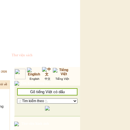
Thư viện sách
8 2026
English
中文
Tiếng Việt
Tìm kiếm thông tin
rở về
ỡng
Thư viện hình ảnh