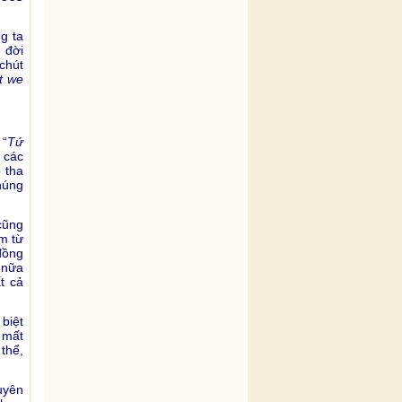
g ta
 đời
chút
t we
 “
Tứ
 các
 tha
húng
cũng
âm từ
đồng
 nữa
t cả
 biệt
n mất
thể,
uyên