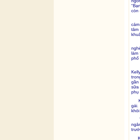
ngon
“Bạn
còn 
Sau
cảm 
tâm 
khuấ
Nhi
nghè
làm 
phố 
Tro
Kell
tron
gần 
sữa 
phụ 
Kel
gái.
khỏi
Trư
ngân
trướ
Khi 