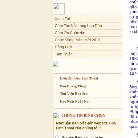
chún
Sự thương-ghét của con người
gặp 
Thơ - Văn mới cập nhật
xung
Mối lo của con người
Xuân Thi
sự g
Cải đạo: Nguyên nhân & giải pháp
Cảm Tác Nỗi Lòng Lưu Dân
nhiề
bao 
Cảm Ơn Cuộc đời
Nỗi lòng của các bệnh nhân nghèo
lo c
Chúc Mừng Năm Mới 2018
An Giang: Tịnh thất Quy Nguyên
phát quà từ thiện tại xã Cư Yang
Dòng ĐỜI
Tịnh xá Ngọc Đăng khai giảng Thiền
Câu 
Tâm Thiền
dành cho Người bận rộn
mộ
Chuông Ngân
195
Kính mừng Phật Đản
tối 
Liên kết website
giá
Anh không chết đâu em
194
Kiếp này
Diễn đàn Hoa Linh Thoại
Vào
Ban Hoằng Pháp
ông 
khẩn
Thư Viện Hoa Sen
khắp
ngườ
Đạo Phật Ngày Nay
ra l
Trang nhà Quảng Đức
Pháp
THÔNG TIN BÌNH CHỌN
để c
Báo Giác Ngộ
nhan
Nhờ đâu bạn biết đến website Hoa
Vesak 2014
quá 
Linh Thoại của chúng tôi ?
Sau
Sự giới thiệu của bạn bè