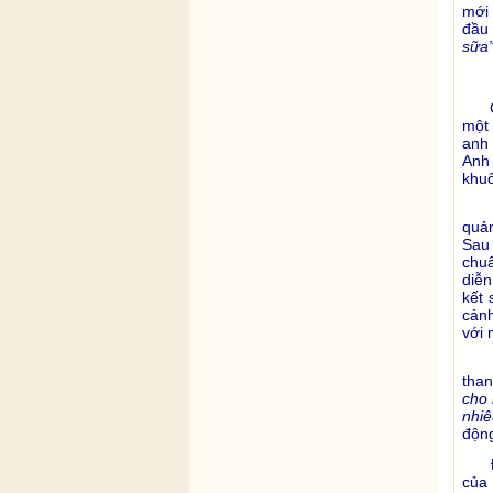
mới 
đầu
sữa”
Câu
một 
anh 
Anh 
khuô
Họ 
quản
Sau 
chuẩ
diễn
kết 
cảnh
với 
Khô
than
cho 
nhiê
động
Đây
của