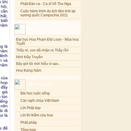
 khi
Phật Đản ca - Ca sĩ Võ Thu Nga
hội,
Cuộc hành trình du lịch tâm linh tại
 cần
vương quốc Campuchia 2011
hất,
biết
chăm
Blog mới cập nhật
Đại học Hoa Phạm Đài Loan - Mùa hoa
Tuyết
Thầy ơi, con đã nhận ra Thầy rồi!
g là
Nhớ thầy Truyền
 năm
 lệnh
Bây giờ tôi mới hiểu vì sao...
h và
Hoa tháng Năm
năm
Cổ phần công đức
Tôi mắc nợ ông Sáu
 của
 họp
Slide Powerpoint
Đi tìm vũ khúc mùa hè
 đầy
Mơ màng Phật dạy....
 già
Bài học cuộc sống
 tức
Lời thú tội của chị gái nhỏ nhen
Các ngôi chùa Việt Nam
iếng
 nên
Lời Phật dạy
i đi
Lời thì thầm của hoa
sợ là
Phật pháp
s để
Tổng hợp