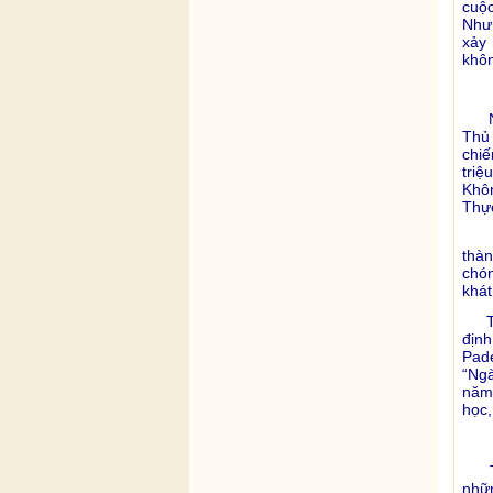
cuộc
Nhưn
xảy 
khôn
Ngư
Thủ
chiế
triệ
Khô
Thực
Ngư
thà
chón
khát
Thủ
địn
Pad
“Ngà
năm 
học,
Thế 
nhữn