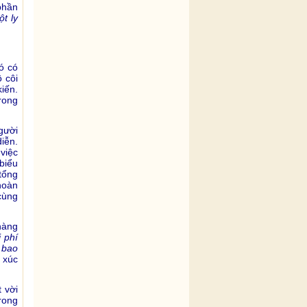
phần
t ly
ó có
 côi
iến.
rong
gười
iễn.
việc
biểu
tổng
hoàn
cùng
hàng
i phí
 bao
 xúc
 vời
rong