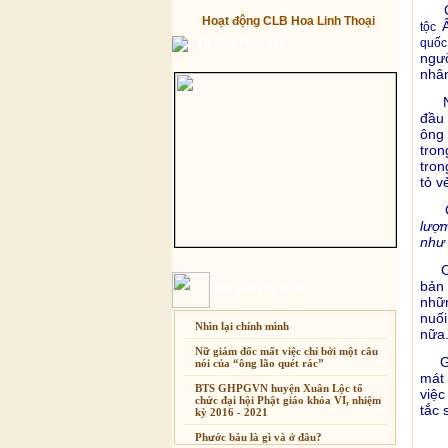
Câu
Hoạt động CLB Hoa Linh Thoại
Ấ
tộc
Từ điển Phật học
quốc
ngườ
nhân
Ngườ
đầu 
ông 
tron
tron
tỏ v
Gan
lượm
như 
Chún
bản 
Bài mới cập nhật
nhữn
nuối
Nhìn lại chính mình
nữa
Nữ giám đốc mất việc chỉ bởi một câu
Gand
nói của “ông lão quét rác”
mát
BTS GHPGVN huyện Xuân Lộc tổ
việc
chức đại hội Phật giáo khóa VI, nhiệm
tắc 
kỳ 2016 - 2021
Nếu
Phước báu là gì và ở đâu?