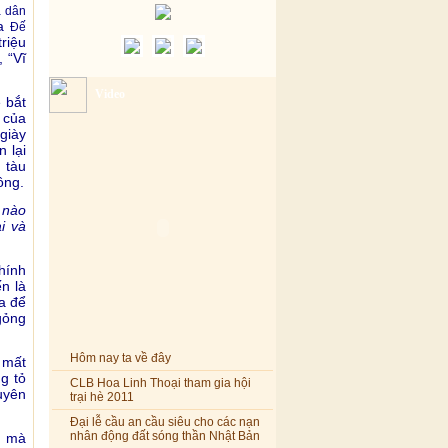
a dân
ủa
Đế
riệu
 “Vĩ
Video
 bắt
 của
giày
 lại
 tàu
ông.
 nào
i và
hính
n là
a để
 gỏng
Hôm nay ta về đây
 mất
g tỏ
CLB Hoa Linh Thoại tham gia hội
trại hè 2011
uyên
Đại lễ cầu an cầu siêu cho các nạn
nhân động đất sóng thần Nhật Bản
g mà