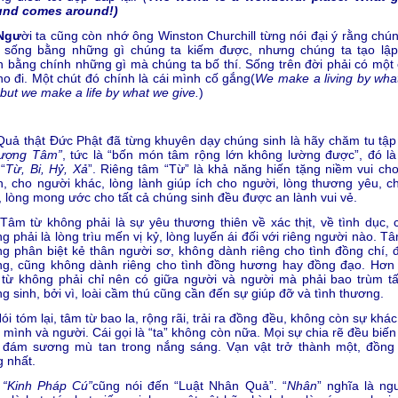
und comes around!)
gư
ời ta cũng còn nhớ ông Winston Churchill từng nói đại ý rằng chún
h sống bằng những gì chúng ta kiếm được, nhưng chúng ta tạo lập
 bằng chính những gì mà chúng ta bố thí. Sống trên đời phải có một 
ho đi. Một chút đó chính là cái mình cố gắng(
We make a living by wha
 but we make a life by what we give.
)
 thật Ðức Phật đã từng khuyên dạy chúng sinh là hãy chăm tu tập
ượng Tâm”
, tức là “bốn món tâm rộng lớn không lường được”, đó là
“
Từ, Bi, Hỷ, Xả
”. Riêng tâm “Từ” là khả năng hiến tặng niềm vui cho
, cho người khác, lòng lành giúp ích cho người, lòng thương yêu, c
, lòng mong ước cho tất cả chúng sinh đều được an lành vui vẻ.
 từ không phải là sự yêu thương thiên về xác thịt, về tình dục, 
g phải là lòng trìu mến vị kỷ, lòng luyến ái đối với riêng người nào. T
g phân biệt kẻ thân người sơ, không dành riêng cho tình đồng chí, 
ng, cũng không dành riêng cho tình đồng hương hay đồng đạo. Hơn
từ không phải chỉ nên có giữa người và người mà phải bao trùm tấ
g sinh, bởi vì, loài cầm thú cũng cần đến sự giúp đỡ và tình thương.
tóm lại, tâm từ bao la, rộng rãi, trải ra đồng đều, không còn sự khác
 mình và người. Cái gọi là “ta” không còn nữa. Mọi sự chia rẽ đều biế
 đám sương mù tan trong nắng sáng. Vạn vật trở thành một, đồng 
 nhất.
“
Kinh Pháp Cú
”
cũng nói đến “Luật Nhân Quả”. “
Nhân
” nghĩa là ng