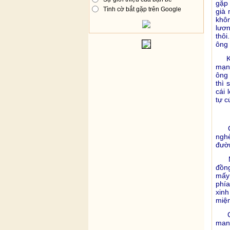
gặp 
Tình cờ bắt gặp trên Google
già
khôn
lươn
thôi
ông 
Khô
mạng
ông 
thì 
cái 
tự c
Câu
ngh
đườn
Một 
đồng
mấy 
phía
xinh
miện
Cô b
man