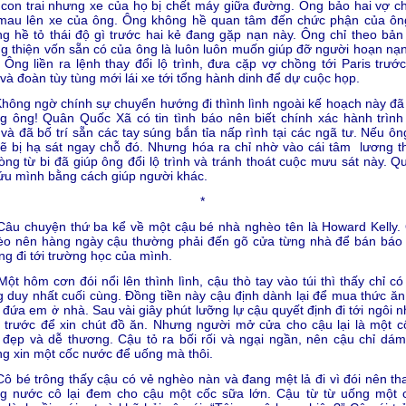
con trai nhưng xe của họ bị chết máy giữa đường. Ông bảo hai vợ c
 mau lên xe của ông. Ông không hề quan tâm đến chức phận của ôn
g hề tỏ thái độ gì trước hai kẻ đang gặp nạn này. Ông chỉ theo bản 
g thiện vốn sẵn có của ông là luôn luôn muốn giúp đỡ người hoạn nạ
. Ông liền ra lệnh thay đổi lộ trình, đưa cặp vợ chồng tới Paris trước
và đoàn tùy tùng mới lái xe tới tổng hành dinh để dự cuộc họp.
ng ngờ chính sự chuyển hướng đi thình lình ngoài kế hoạch này đã
 ông! Quân Quốc Xã có tin tình báo nên biết chính xác hành trình
và đã bố trí sẵn các tay súng bắn tỉa nấp rình tại các ngã tư. Nếu ôn
sẽ bị hạ sát ngay chỗ đó. Nhưng hóa ra chỉ nhờ vào cái tâm lương th
lòng từ bi đã giúp ông đổi lộ trình và tránh thoát cuộc mưu sát này. Q
ứu mình bằng cách giúp người khác.
*
 chuyện thứ ba kể về một cậu bé nhà nghèo tên là Howard Kelly.
èo nên hàng ngày cậu thường phải đến gõ cửa từng nhà để bán báo 
g đi tới trường học của mình.
hôm cơn đói nổi lên thình lình, cậu thò tay vào túi thì thấy chỉ có
 duy nhất cuối cùng. Đồng tiền này cậu định dành lại để mua thức ăn
đứa em ở nhà. Sau vài giây phút lưỡng lự cậu quyết định đi tới ngôi n
 trước để xin chút đồ ăn. Nhưng người mở cửa cho cậu lại là một c
 đẹp và dễ thương. Cậu tỏ ra bối rối và ngại ngần, nên cậu chỉ dá
g xin một cốc nước để uống mà thôi.
é trông thấy cậu có vẻ nghèo nàn và đang mệt lả đi vì đói nên tha
g nước cô lại đem cho cậu một cốc sữa lớn. Cậu từ từ uống một 