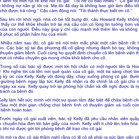
 lành rồi mới rụt rè khẽ hỏi cô gái: “Tôi nợ cô bao nhiêu?” Cô gái trả
 không nợ nần gì tôi cả. Mẹ tôi đã dạy là không bao giờ làm điều tố
chờ được trả công.” Cậu cảm động nói: “Tôi thành thực biết ơn cô.”
 khi rời khỏi ngôi nhà cô bé tốt bụng đó, cậu Howard Kelly không
thấy cơ thể khỏe khoắn trở lại mà cậu còn có lòng tin tưởng hơn và
của con người. Điều này giúp ý chí cậu mạnh mẽ thêm lên và không 
t phục số phận hẩm hiu của mình.
ều năm sau đó, cô gái trẻ nói trên mắc phải một căn bệnh rất 
o. Các bác sỹ tại địa phương đã cố gắng nhưng đành bó tay, không
thuyên giảm bệnh. Cuối cùng họ quyết định chuyển cô lên bệnh viện t
nơi có nhiều chuyên gia mong chữa khỏi bệnh cho cô.
ng số các bác sỹ được mời tới hội chẩn có một người tên là Ho
y. Khi nghe tới cái tên nơi quê quán của cô gái, một tia sáng chợt ló
g ký ức của Kelly. Kelly vội đứng dậy, chạy xuống phòng cô gái. Bước
giường bệnh ngay lập tức Kelly đã nhận ra đó chính là cô gái cho 
ngày xa xưa. Kelly quay trở lại phòng hội chẩn và đề nghị được là n
trách ca bệnh đó.
ly làm hết sức mình với một sự quan tâm đặc biệt để chữa bệnh ch
 Sau một thời gian chống chọi bệnh tình cô thuyên giảm và cuối cùn
 bệnh hoàn toàn.
ớc ngày cô gái xuất viện, bác sỹ Kelly đã yêu cầu nhân viên quầy
 chuyển hóa đơn tới bàn giấy của mình. Kelly viết ít chữ lên trên hóa
c khi nó được gởi tới phòng bệnh để trao cho cô gái.
mở ra đọc cô gái thầm nghĩ rằng có lẽ cô sẽ phải ra sức làm việc cả