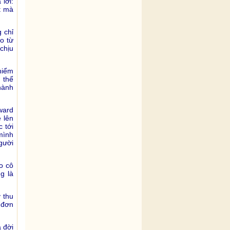
 lời:
t mà
 chỉ
o từ
chịu
hiểm
 thể
hành
ward
e lên
 tới
mình
gười
o cô
g là
 thu
 đơn
 đời