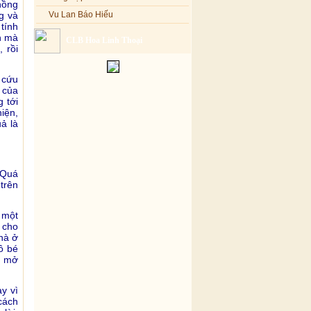
hồng
Vu Lan Báo Hiếu
g và
tính
CLB Hoa Linh Thoại
n mà
, rồi
 cứu
 của
g tới
iện,
uả là
 Quá
trên
 một
 cho
hà ở
ô bé
m mở
y vì
cách