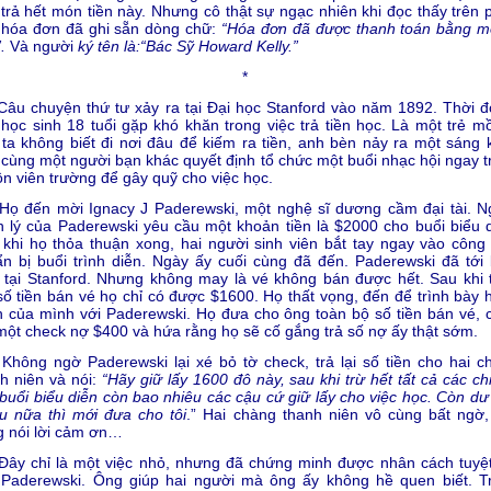
trả hết món tiền này. Nhưng cô thật sự ngạc nhiên khi đọc thấy trên 
 hóa đơn đã ghi sẵn dòng chữ:
“Hóa đơn đã được thanh toán bằng mộ
.
Và người
ký tên là:
“Bác Sỹ Howard Kelly.”
*
 chuyện thứ tư xảy ra tại Đại học Stanford vào năm 1892. Thời đ
học sinh 18 tuổi gặp khó khăn trong việc trả tiền học. Là một trẻ mồ
ta không biết đi nơi đâu để kiếm ra tiền, anh bèn nảy ra một sáng k
cùng một người bạn khác quyết định tổ chức một buổi nhạc hội ngay t
n viên trường để gây quỹ cho việc học.
đến mời Ignacy J Paderewski, một nghệ sĩ dương cầm đại tài. N
 lý của Paderewski yêu cầu một khoản tiền là $2000 cho buổi biểu d
khi họ thỏa thuận xong, hai người sinh viên bắt tay ngay vào công 
n bị buổi trình diễn. Ngày ấy cuối cùng đã đến. Paderewski đã tới 
 tại Stanford. Nhưng không may là vé không bán được hết. Sau khi 
số tiền bán vé họ chỉ có được $1600. Họ thất vọng, đến để trình bày 
 của mình với Paderewski. Họ đưa cho ông toàn bộ số tiền bán vé, 
một check nợ $400 và hứa rằng họ sẽ cố gắng trả số nợ ấy thật sớm.
ng ngờ Paderewski lại xé bỏ tờ check, trả lại số tiền cho hai c
h niên và nói:
“Hãy giữ lấy 1600 đô này, sau khi trừ hết tất cả các ch
buổi biểu diễn còn bao nhiêu các cậu cứ giữ lấy cho việc học. Còn dư
u nữa thì mới đưa cho tôi
.” Hai chàng thanh niên vô cùng bất ngờ,
 nói lời cảm ơn…
 chỉ là một việc nhỏ, nhưng đã chứng minh được nhân cách tuyệt
 Paderewski. Ông giúp hai người mà ông ấy không hề quen biết. T