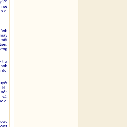
gì?”
ì sẽ
p ai
hành
 may
 một
iền.
ương
 trở
hanh
 đói
uyết
 khi
nói:
 vài
ục đi
được
goes