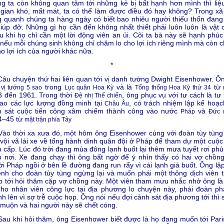
g ta còn không quan tâm tới những kẻ bị bất hạnh hơn mình thì liệu
gian khó, mất mát, ta có thể làm được điều đó hay không? Trong xã 
 quanh chúng ta hàng ngày có biết bao nhiêu người thiếu thốn đang
iúp đỡ. Những gì họ cần đến không nhất thiết phải luôn luôn là vật c
u khi họ chỉ cần một lời động viên an ủi. Cõi ta bà này sẽ hạnh phúc 
nếu mỗi chúng sinh không chỉ chăm lo cho lợi ích riêng mình mà còn 
ho lợi ích của người khác nữa.
*
chuyện thứ hai liên quan tới vị danh tướng Dwight Eisenhower. Ôn
t
trong
và là
từ
vị tướng 5 sao
Lục quân Hoa Kỳ
Tổng thống Hoa Kỳ
thứ 34
3 đến 1961. Trong thời
, ông phục vụ với tư cách là tư
Đệ nhị Thế chiến
cao các lực lượng đồng minh tại
, có trách nhiệm lập kế hoạc
Châu Âu
m sát cuộc tiến công xâm chiếm thành công vào nước
và
Pháp
Đức
4–45 từ
mặt trận phía Tây
 thời xa xưa đó, một hôm ông Eisenhower cùng với đoàn tùy tùng
vội vã lái xe về tổng hành dinh quân đội ở Pháp để tham dự một cuộc
 cấp. Lúc đó trời đang mùa đông lạnh buốt lại thêm mưa tuyết rơi phủ
 nơi. Xe đang chạy thì ông bất ngờ để ý nhìn thấy có hai vợ chồng
i Pháp ngồi ở bên lề đường đang run rẩy vì cái lạnh giá buốt. Ông lập
ệnh cho đoàn tùy tùng ngừng lại và muốn phái một thông dịch viên t
 tới hỏi thăm cặp vợ chồng này. Một viên tham mưu nhắc nhở ông là
ho nhân viên công lực tại địa phương lo chuyện này, phái đoàn phả
h lên vì sợ trễ cuộc họp. Ông nói nếu đợi cảnh sát địa phương tới thì 
muộn và hai người này sẽ chết cóng.
 khi hỏi thăm, ông Eisenhower biết được là họ đang muốn tới Pari