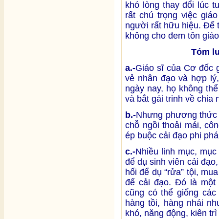
khó lòng thay đổi lúc 
rất chú trọng việc giá
người rất hữu hiệu. Để
không cho đem tôn giá
Tóm lư
a.-
Giáo sĩ của Cơ đốc g
vẻ nhân đạo và hợp lý,
ngày nay, họ không thể
và bắt gái trinh về chia
b.-
Nhưng phương thức g
chỗ ngồi thoải mái, công
ép buộc cải đạo phi ph
c.-
Nhiều linh mục, mục
để dụ sinh viên cải đạo
hối để dụ “rửa” tội, mua
để cải đạo. Đó là một 
cũng có thể giống các 
hàng tồi, hàng nhái nh
khó, năng động, kiên trì