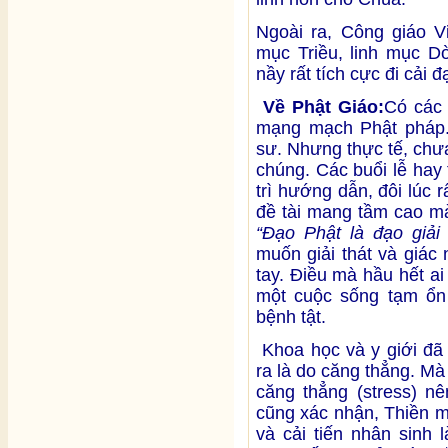
Ngoài ra, Công giáo V
mục Triều, linh mục D
nầy rất tích cực đi cải đ
Về Phật Giáo:
Có các 
mạng mạch Phật pháp. 
sư. Nhưng thực tế, chưa
chúng. Các buổi lễ hay t
trì hướng dẫn, đôi lúc 
đề tài mang tầm cao mà
“Đạo Phật là đạo giải 
muốn giải thát và giác
tay. Điều mà hầu hết ai
một cuộc sống tạm ổn 
bệnh tật.
Khoa học và y giới đã 
ra là do căng thẳng. M
căng thẳng (stress) nê
cũng xác nhận, Thiền m
và cải tiến nhân sinh