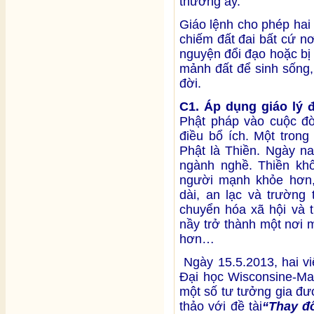
thương ấy.
Giáo lệnh cho phép hai
chiếm đất đai bất cứ n
nguyện đổi đạo hoặc b
mảnh đất để sinh sống, 
đời.
C1. Áp dụng giáo lý 
Phật pháp vào cuộc đờ
điều bổ ích. Một tron
Phật là Thiền. Ngày n
ngành nghề. Thiền kh
người mạnh khỏe hơn,
dài, an lạc và trường
chuyển hóa xã hội và t
nầy trở thành một nơi 
hơn…
Ngày 15.5.2013, hai vi
Đại học Wisconsine-Ma
một số tư tưởng gia đượ
thảo với đề tài
“Thay đổ