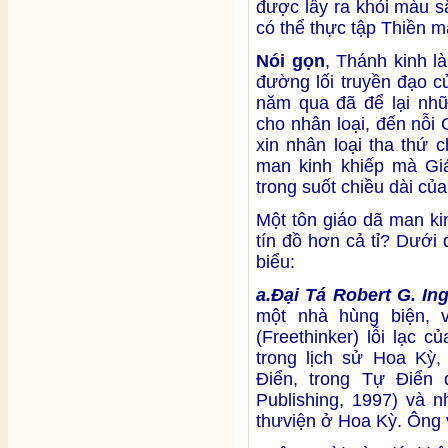
được lấy ra khỏi màu s
có thể thực tập Thiền m
Nói gọn
, Thánh kinh l
đường lối truyền đạo c
năm qua đã để lại nhữ
cho nhân loại, đến nỗi
xin nhân loại tha thứ
man kinh khiếp mà Giá
trong suốt chiều dài củ
Một tôn giáo dã man ki
tín đồ hơn cả tỉ? Dưới 
biểu:
a.Đ
ại Tá Robert G. Ing
một nhà hùng biện, 
(Freethinker) lỗi lạc 
trong lịch sử Hoa Kỳ,
Điển, trong Tự Điển đ
Publishing, 1997) và 
thưviện ở Hoa Kỳ. Ông v