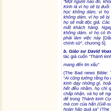
"Một người nào đó, khô
Kinh là vì họ sẽ bị đuổ
học không dám, vì họ 
không dám, vì họ sẽ bị
họ sẽ mất độc giả. Các
mất khách hàng. Nga
không dám, vì họ có thể
phải làm việc này
[Dẩ
chính sử”, chương 5].
b. Giáo sư David Voa
tác giả cuốn
“Thánh kin
mang đến tin xấu”
(The Bad news Bible: 
“
Ai cũng tưởng rằng họ
kinh dạy những gì, hoặc
hết đều nhầm, họ chỉ q
chấp nhận, và họ sẽ n
đế trong Thánh kinh Cự
mà con của hắn (Giê-s
hoàn hảo quá xa”
(The 