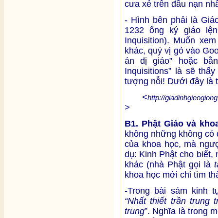
cưa xẻ trên đầu nạn nh
- Hình bên phải là Gi
1232 ông ký giáo lện
Inquisition). Muốn xe
khác, quý vị gỏ vào Go
án dị giáo” hoặc bằ
Inquisitions” là sẽ th
tượng nỗi! Dưới đây là
<
http://giadinhgieogion
>
B1. Phật Giáo và kho
không những không có đ
của khoa học, mà ngược
dụ: Kinh Phật cho biết, 
khác (nhà Phật gọi là
khoa học mới chỉ tìm thấ
-Trong bài sám kinh t
“Nhất thiết trần trung
trung
”. Nghĩa là trong 