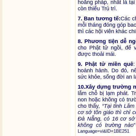
hoằng pháp, nhất là tạ
còn thiếu Trú trì.
7. Ban tương tế:
Các c
mỗi tháng đóng góp bao 
thì các hội viên khác ch
8. Phương tiện dễ ng
cho Phật tử ngồi, để v
được thoải mái.
9. Phật tử miền quê
:
hoành hành. Do đó, n
sức khỏe, sống đời an l
10.
Xây dựng trường 
lắm chỗ bị lạm phát. Tr
non hoặc không có trư
cho thấy,
“
Tại tỉnh Lâm
cơ sở tôn giáo thì chỉ 
Đà Nẵng, có 16 cơ sở 
không có trường nào
Language=vi&ID=1BE251