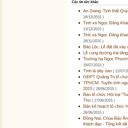
Các tin tức khác
An Giang: Tịnh thất Quy
18/12/2015 )
Tịnh xá Ngọc Đăng khai
13/12/2015 )
Tinh xá Ngọc Đăng khai
28/11/2015 )
Bảo Lộc: Lễ đặt đá xây
Lễ cúng dường trai tăng
Trường hạ Ngọc Phương
18/07/2015 )
Tình là dây oan
( 12/07/2
GĐPT Quảng Trị tổ chức
TPHCM: Tuyển tình nguyệ
2015
( 28/06/2015 )
Ban tổ chức Hội trại “Tuổ
Thơ
( 27/06/2015 )
Bản kế hoạch tổ chức Hội
26/06/2015 )
Đồng Nai: Chùa Bảo Ân 
thành đạo - Tổng kết tất