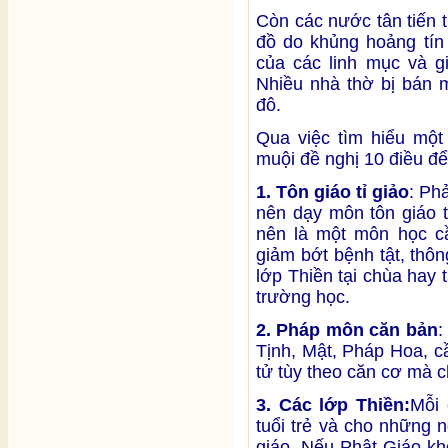
Còn các nước tân tiến 
đồ do khủng hoảng tín
của các linh mục và g
Nhiều nhà thờ bị bán m
đô.
Qua việc tìm hiểu một
muội đề nghị 10 điều đ
1. Tôn giáo tỉ giảo
: Ph
nên dạy môn tôn giáo t
nên là một môn học c
giảm bớt bệnh tật, thô
lớp Thiền tại chùa hay 
trường học.
2. Pháp môn căn bản
:
Tịnh, Mật, Pháp Hoa, 
tử tùy theo căn cơ mà 
3. Các lớp Thiền:
Mỗi 
tuổi trẻ và cho những 
giáo. Nếu Phật Giáo kh