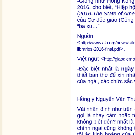
-Giống như Hồng Kôn
2016, cho biết, “Hiệp h
(
2016-The State of Amer
của Cơ đốc giáo (Công 
“ba xu…”
Nguồn
<
http://www.ala.org/news/site
>.
libraries-2016-final.pdf
Việt ngữ: <
http://giaodiem
-Đặc biệt nhất là
ngày 
thiết bàn thờ để xin nh
của ngài, các chức sắc 
Hồng y Nguyễn Văn Thu
Vài nhận định như trên
gọi là nhạy cảm hoặc t
không biết đến? nhất là 
chính ngài cũng không 
tội ác kinh hoàng của 