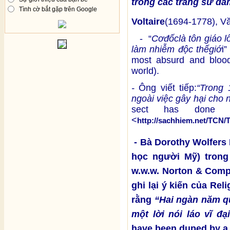
trong các trang sử đ
Tình cờ bắt gặp trên Google
Voltaire
(1694-1778), Văn
- “
C
ơ
đ
ố
c
là tôn giáo l
làm nhi
ễ
m đ
ộ
c th
ế
gi
ớ
i”
most absurd and bloody
world).
-
Ông viết tiếp:
“
Trong 
ngoài vi
ệ
c gây h
ạ
i cho 
sect has done 
<
http://sachhiem.net/TC
- Bà Dorothy Wolfers 
học người Mỹ) trong
w.w.w. Norton & Compa
ghi lại ý kiến của Rel
rằng
“Hai ngàn năm qu
một lời nói láo vĩ đạ
have been duped by a 