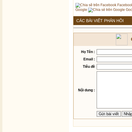
Faceboo
Google
Goo
CÁC BÀI VIẾT PHẢN HỒI
Họ Tên :
Email :
Tiêu đề
Nội dung :