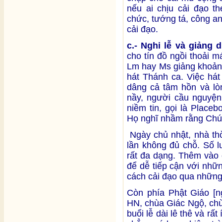
nếu ai chịu cải đạo t
chức, tướng tá, công a
cải đạo.
c.- Nghi lễ và giảng d
cho tín đồ ngồi thoải má
Lm hay Ms giảng khoảng
hát Thánh ca. Việc hát
dâng cả tâm hồn và lòn
nầy, người cầu nguyện
niềm tin, gọi là Place
Họ nghĩ nhầm rằng Chú
Ngày chủ nhật, nhà thờ
lần không đủ chỗ. Số l
rất đa dạng. Thêm vào 
để dễ tiếp cận với nhữ
cách cải đạo qua những 
Còn phía Phật Giáo [n
HN, chùa Giác Ngộ, ch
buổi lễ dài lê thê và rất