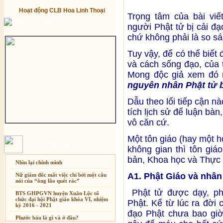
Hoạt động CLB Hoa Linh Thoại
Trọng tâm của bài viế
Từ điển Phật học
người Phật tử bị cải đ
chứ không phải là so sá
Tuy vậy, để có thể biết
và cách sống đạo, của 
Mong độc giả xem đó n
nguyên nhân Phật tử bị
Dẫu theo lối tiếp cận n
tích lịch sử để luận bà
vô căn cứ.
Một tôn giáo (hay một 
Bài mới cập nhật
không gian thì tôn giá
bản, Khoa học và Thực
Nhìn lại chính mình
A1. Phật Giáo và nhân
Nữ giám đốc mất việc chỉ bởi một câu
nói của “ông lão quét rác”
Phật tử được dạy, ph
BTS GHPGVN huyện Xuân Lộc tổ
chức đại hội Phật giáo khóa VI, nhiệm
Phật. Kể từ lúc ra đời
kỳ 2016 - 2021
đạo Phật chưa bao giờ
Phước báu là gì và ở đâu?
Xuân Thi