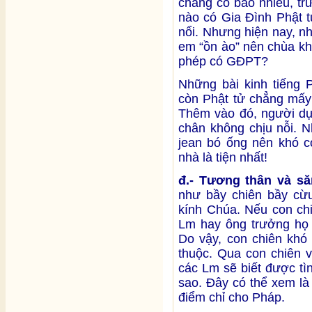
chẳng có bao nhiêu, trừ
nào có Gia Đình Phật t
nổi. Nhưng hiện nay, n
em “ồn ào” nên chùa 
phép có GĐPT?
Những bài kinh tiếng P
còn Phật tử chẳng mấy 
Thêm vào đó, người dự 
chân không chịu nỗi. N
jean bó ống nên khó c
nhà là tiện nhất!
đ.- Tương thân và să
như bầy chiên bầy cừu
kính Chúa. Nếu con chi
Lm hay ông trưởng họ 
Do vậy, con chiên khó
thuộc. Qua con chiên v
các Lm sẽ biết được tì
sao. Đây có thể xem là
điểm chỉ cho Pháp.