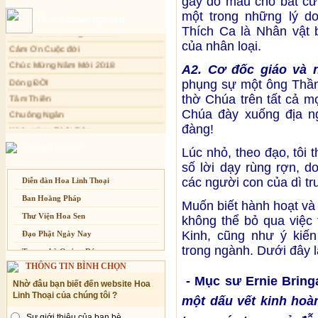
gây đổ máu cho bất cứ 
Sự thương-ghét của con người
một trong những lý d
Cảm Tác Nỗi Lòng Lưu Dân
Thơ - Văn mới cập nhật
Mối lo của con người
Thích Ca là Nhân vật 
Cảm Ơn Cuộc đời
của nhân loại.
Cải đạo: Nguyên nhân & giải pháp
Chúc Mừng Năm Mới 2018
Nỗi lòng của các bệnh nhân nghèo
Dòng ĐỜI
A2. Cơ đốc giáo và 
Tâm Thiền
An Giang: Tịnh thất Quy Nguyên
phụng sự một ông Thần 
phát quà từ thiện tại xã Cư Yang
Chuông Ngân
thờ Chúa trên tất cả m
Tịnh xá Ngọc Đăng khai giảng Thiền
Chúa đày xuống địa ng
Kính mừng Phật Đản
dành cho Người bận rộn
đàng!
Anh không chết đâu em
Kiếp này
Liên kết website
Lúc nhỏ, theo đạo, tôi
số lời dạy rùng rợn, d
các người con của dì tr
Diễn đàn Hoa Linh Thoại
Ban Hoằng Pháp
Muốn biết hành hoạt và t
Thư Viện Hoa Sen
không thể bỏ qua việc 
Kinh, cũng như ý kiến
Đạo Phật Ngày Nay
trong ngành. Dưới đây là
Trang nhà Quảng Đức
THÔNG TIN BÌNH CHỌN
Báo Giác Ngộ
- Mục sư Ernie Bring
Nhờ đâu bạn biết đến website Hoa
Vesak 2014
Linh Thoại của chúng tôi ?
một dấu vết kinh hoà
Sự giới thiệu của bạn bè