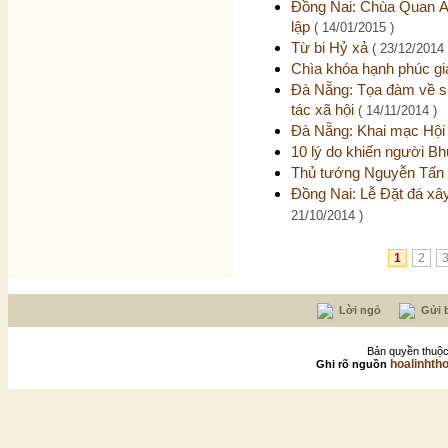
Đồng Nai: Chùa Quan Âm
lập
( 14/01/2015 )
Từ bi Hỷ xả
( 23/12/2014 
Chìa khóa hạnh phúc gi
Đà Nẵng: Tọa đàm về sự
tác xã hội
( 14/11/2014 )
Đà Nẵng: Khai mạc Hộ
10 lý do khiến người Bh
Thủ tướng Nguyễn Tấn 
Đồng Nai: Lễ Đặt đá xâ
21/10/2014 )
1
2
Lời ngỏ
Gửi b
Bản quyền thuộc
hoalinhth
Ghi rõ nguồn