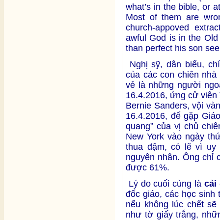
what’s in the bible, or a
Most of them are wron
church-appoved extrac
awful God is in the Ol
than perfect his son se
Nghị sỹ, dân biểu, ch
của các con chiên nhà
vẻ là những người ngo
16.4.2016, ứng cử viên
Bernie Sanders, vội vàn
16.4.2016, để gặp Giá
quang” của vị chủ chiê
New York vào ngày thứ
thua đậm, có lẽ vì uy 
nguyên nhân. Ông chỉ 
được 61%.
Lý do cuối cùng là
cải
đốc giáo, các học sinh 
nếu không lúc chết sẽ
như tờ giấy trắng, nh