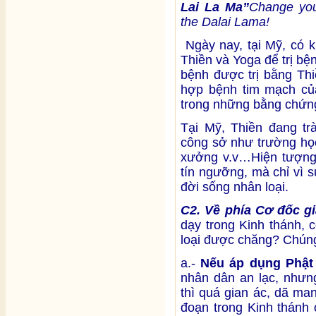
Lai La Ma”
Change you
the Dalai Lama!
Ngày nay, tại Mỹ, có 
Thiền và Yoga để trị b
bệnh được trị bằng Thi
hợp bệnh tim mạch của
trong những bằng chứn
Tại Mỹ, Thiền đang tr
công sở như trường học
xưởng v.v…Hiện tượng 
tín ngưỡng, mà chỉ vì 
đời sống nhân loại.
C2. Về phía Cơ đốc g
dạy trong Kinh thánh, 
loại được chăng? Chúng 
a.-
Nếu áp dụng Phật
nhân dân an lạc, như
thì quá gian ác, dã ma
đoạn trong Kinh thánh