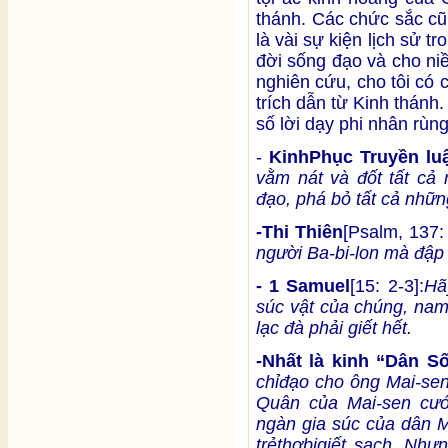
thánh. Các chức sắc cũn
là vài sự kiện lịch sử 
đời sống đạo và cho ni
nghiên cứu, cho tôi có
trích dẫn từ Kinh thánh.
số lời dạy phi nhân rùn
-
Kinh
Phục Truyền luậ
vằm nát và đốt tất cả
đạo, phá bỏ tất cả nh
-
Thi Thiên
[Psalm, 137:
người Ba-bi-lon mà đập 
- 1 Samuel
[15: 2-3]:
Hã
súc vật của chúng, nam 
lạc đà phải giết hết.
-Nh
ấ
t là kinh “Dân S
ch
ỉ
đ
ạ
o cho ông Mai-se
Quân c
ủ
a Mai-sen c
ư
ngàn gia súc c
ủ
a dân M
tr
ẻ
th
ơ
b
ị
gi
ế
t s
ạ
ch. Nh
ư
n