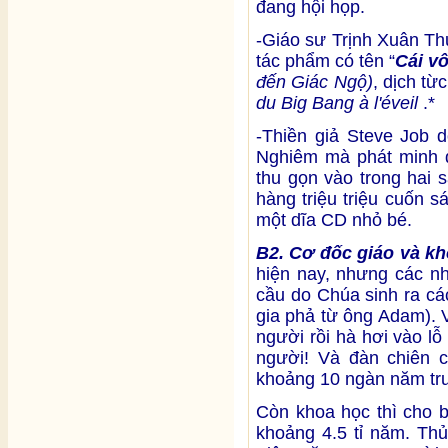
đang hội họp.
-Giáo sư Trịnh Xuân Th
tác phẩm có tên “
Cái vô
đ
ế
n Giác Ng
ộ
)
, dịch t
du Big Bang à l'éveil
.*
-Thiền giả Steve Job 
Nghiêm mà phát minh đ
thu gọn vào trong hai 
hàng triệu triệu cuốn s
một dĩa CD nhỏ bé.
B2. Cơ đốc giáo và k
hiện nay, nhưng các nh
cầu do Chúa sinh ra cá
gia phả từ ông Adam). 
người rồi hà hơi vào lỗ
người! Và đàn chiên c
khoảng 10 ngàn năm trư
Còn khoa học thì cho b
khoảng 4.5 tỉ năm. Thủ