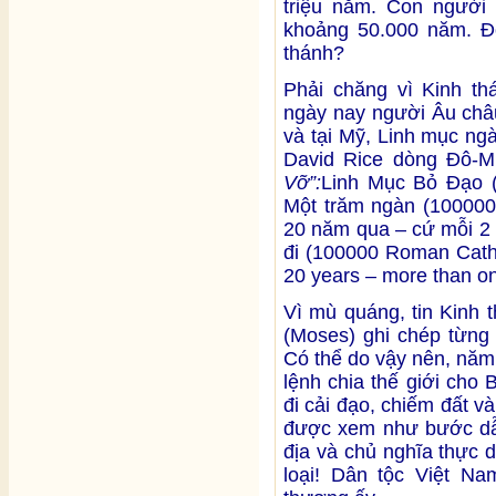
triệu năm. Con người 
khoảng 50.000 năm. Đ
thánh?
Phải chăng vì Kinh t
ngày nay người Âu châu
và tại Mỹ, Linh mục ng
David Rice dòng Đô-M
Vỡ”:
Linh Mục Bỏ Đạo 
Một trăm ngàn (100000
20 năm qua – cứ mỗi 2 
đi (100000 Roman Cathol
20 years – more than on
Vì mù quáng, tin Kinh 
(Moses) ghi chép từng 
Có thể do vậy nên, năm
lệnh chia thế giới ch
đi cải đạo, chiếm đất v
được xem như bước dẫn
địa và chủ nghĩa thực 
loại! Dân tộc Việt N