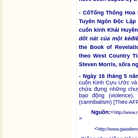
- CốTổng Thống Hoa K
Tuyên Ngôn Độc Lập 
cuốn kinh Khải Huyền
d
ố
t nát c
ủ
a m
ộ
t k
ẻ
đi
the Book of Revelati
theo West Country Tim
Steven Morris, sốra ng
- Ngày 16 tháng 5 n
cuốn Kinh Cựu Ước và 
chứa đựng những chuyệ
bạo động (violence),
(cannibalism) [Theo AF
Nguồn:
<
http://www.
>
<
http://www.giaodie