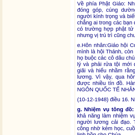
Về phía Phật Giáo: Nh
đóng góp, cúng dườn
người kính trọng và bi
chẳng ai trong các bạn 
có trường hợp phật tử
nhưng vị trú trì cũng ch
e.Hôn nhân:Giáo hội C
mình là hội Thánh, còn
họ buộc các cô dâu chú 
lý và phải rửa tội mới
giãi và hiểu nhầm rằn
lương. Vì vậy, qua hô
được nhiều tín đồ. H
NGÔN QUỐC TẾ NHÂ
(10-12-1948) điều 16. Nh
g. Nhiệm vụ tông đồ
khả năng làm nhiệm vụ
người lương cải đạo. 
công nhờ kém học, cuồn
linh hồn cho Chúa.