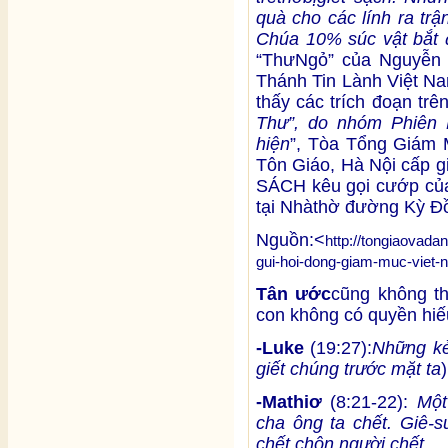
quà cho các lính ra tr
ậ
Chúa 10% súc v
ậ
t b
ắ
t 
“ThưNgỏ” của Nguyễn
Thánh Tin Lành Việt Na
thấy các trích đoạn tr
Thư”, do
nhóm Phiên
hi
ệ
n
”, Tòa Tổng Giám 
Tôn Giáo, Hà Nội cấp g
SÁCH kêu gọi cướp của
tại Nhàthờ đường Kỳ Đ
Nguồn:<
http://tongiaovad
gui-hoi-dong-giam-muc-viet-n
Tân
ước
cũng không th
con không có quyền hiế
-Luke
(19:27):
Những kẻ
giết chúng trước mặt ta
)
-Mathiơ
(8:21-22):
Một
cha ông ta chết. Giê-s
chết chôn người chết.