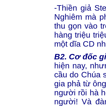
-Thiền giả S
Nghiêm mà phá
thu gọn vào t
hàng triệu tri
một dĩa CD nh
B2. Cơ đốc g
hiện nay, như
cầu do Chúa s
gia phả từ ôn
người rồi hà h
người! Và đàn