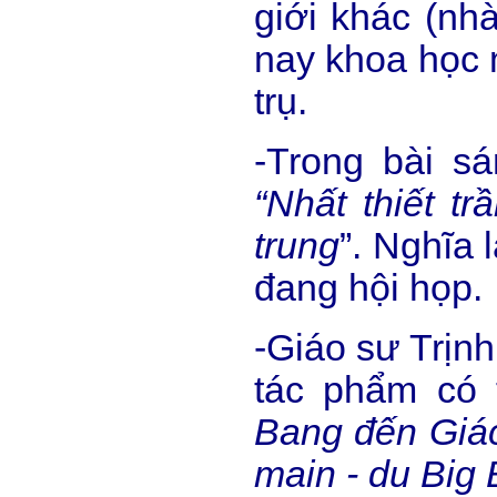
giới khác (nh
nay khoa học m
trụ.
-Trong bài sá
“Nhất thiết t
trung
”. Nghĩa 
đang hội họp.
-Giáo sư Trịn
tác phẩm có 
Bang đ
ế
n Giá
main - du Big 