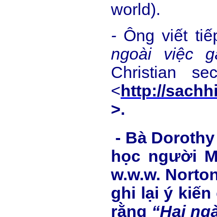
world).
-
Ông viết tiế
ngoài vi
ệ
c g
Christian s
<
http://sac
>.
- Bà Dorothy 
học người Mỹ
w.w.w. Norto
ghi lại ý kiế
rằng
“Hai ngà