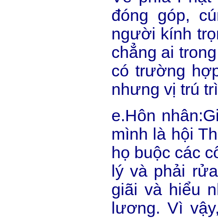
đóng góp, c
người kính tr
chẳng ai trong
có trường hợp
nhưng vị trú tr
e.Hôn nhân:Gi
mình là hội T
họ buộc các cô
lý và phải rử
giãi và hiểu 
lương. Vì vậ