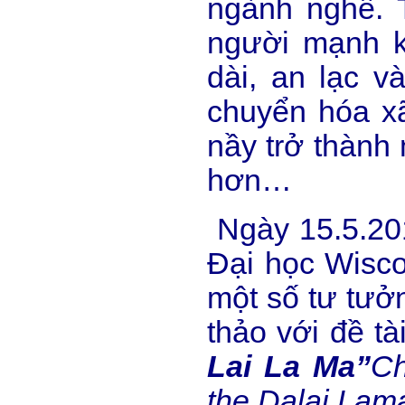
ngành nghề. 
người mạnh k
dài, an lạc 
chuyển hóa xã
nầy trở thành
hơn…
Ngày 15.5.201
Đại học Wisco
một số tư tưởn
thảo với đề tà
Lai La Ma”
Ch
the Dalai Lam