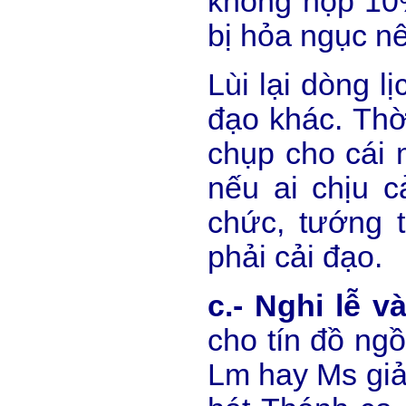
không nộp 10%
bị hỏa ngục nê
Lùi lại dòng l
đạo khác. Thờ
chụp cho cái 
nếu ai chịu c
chức, tướng 
phải cải đạo.
c.- Nghi lễ v
cho tín đồ ngồ
Lm hay Ms giả