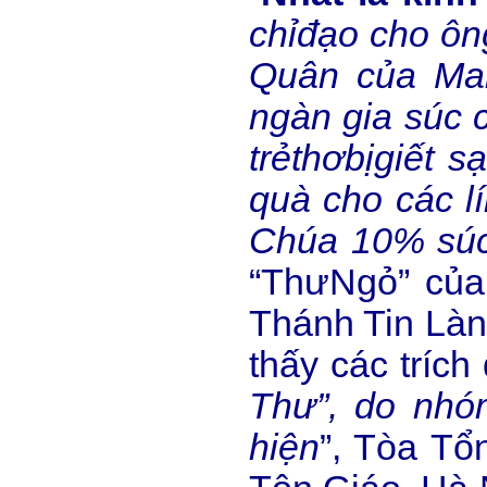
ch
ỉ
đ
ạ
o cho ôn
Quân c
ủ
a Ma
ngàn gia súc 
tr
ẻ
th
ơ
b
ị
gi
ế
t s
quà cho các lí
Chúa 10% súc
“ThưNgỏ” của
Thánh Tin Làn
thấy các tríc
Thư”, do
nhó
hi
ệ
n
”, Tòa T