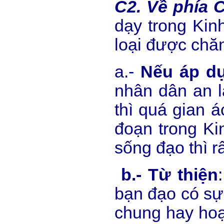
C2. Về phía 
dạy trong Kin
loại được chăn
a.-
Nếu áp dụ
nhân dân an 
thì quá gian 
đoạn trong Ki
sống đạo thì r
b.- Từ thiện
bạn đạo có sự
chung hay hoạ