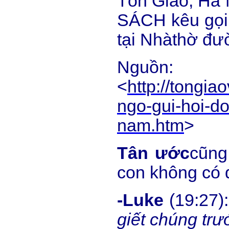
Tôn Giáo, Hà 
SÁCH kêu gọi 
tại Nhàthờ đ
Nguồn:
<
http://tongi
ngo-gui-hoi-do
nam.htm
>
Tân
ước
cũng
con không có 
-Luke
(19:27):
giết chúng trư