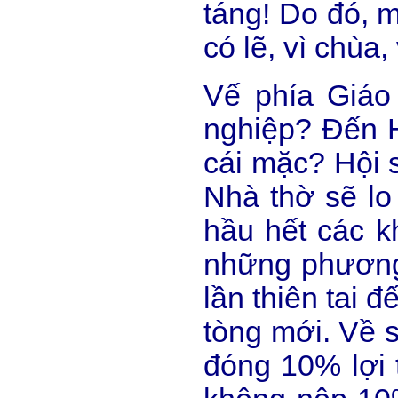
táng! Do đó, 
có lẽ, vì chùa,
Vế phía Giáo 
nghiệp? Đến H
cái mặc? Hội s
Nhà thờ sẽ lo
hầu hết các k
những phương 
lần thiên tai 
tòng mới. Về 
đóng 10% lợi 