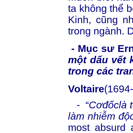
ta không thể b
Kinh, cũng n
trong ngành. D
- Mục sư Ern
một dấu vết 
trong các tr
Voltaire
(1694-
- “
C
ơ
đ
ố
c
là 
làm nhi
ễ
m đ
ộ
most absurd a