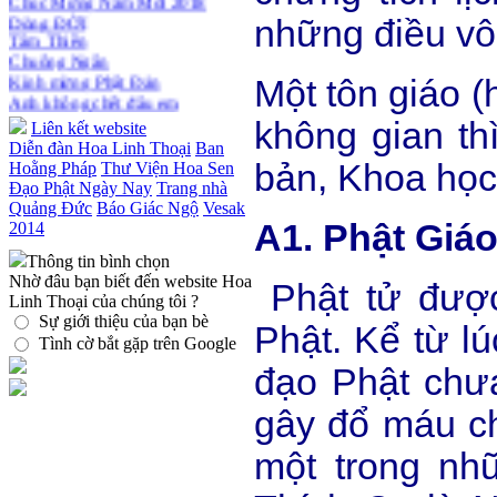
Thiền dành cho Người bận rộn
Tâm Thiền
những điều vô
Chuông Ngân
Kính mừng Phật Đản
Anh không chết đâu em
Một tôn giáo 
Kiếp này
không gian th
Liên kết website
Diễn đàn Hoa Linh Thoại
Ban
bản, Khoa học
Hoằng Pháp
Thư Viện Hoa Sen
Đạo Phật Ngày Nay
Trang nhà
Quảng Đức
Báo Giác Ngộ
Vesak
A1. Phật Giá
2014
Thông tin bình chọn
Nhờ đâu bạn biết đến website Hoa
Phật tử được
Linh Thoại của chúng tôi ?
Sự giới thiệu của bạn bè
Phật. Kể từ l
Tình cờ bắt gặp trên Google
đạo Phật chư
gây đổ máu ch
một trong nh