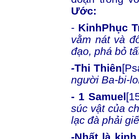
Ước:
-
Kinh
Phục Tr
vằm nát và đố
đạo, phá bỏ t
-
Thi Thiên
[Ps
người Ba-bi-l
- 1 Samuel
[15
súc vật của ch
lạc đà phải giế
-Nh
ấ
t là kin