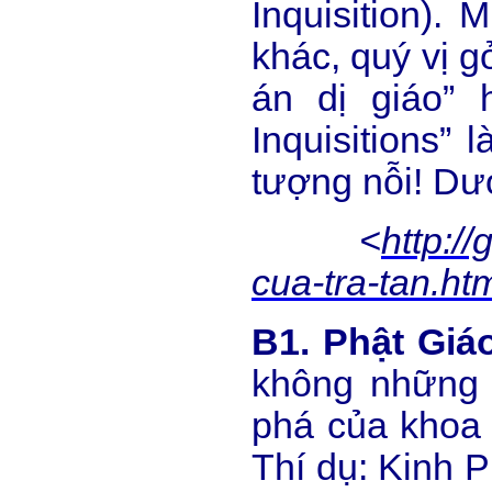
Inquisition).
khác, quý vị 
án dị giáo”
Inquisitions”
tượng nỗi! Dư
<
http:/
cua-tra-tan.ht
B1. Phật Giá
không những 
phá của khoa 
Thí dụ: Kinh P