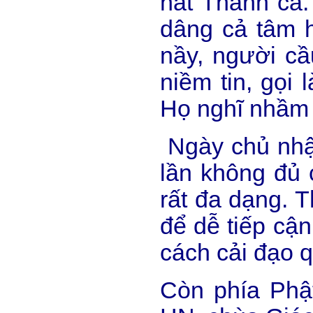
hát Thánh ca.
dâng cả tâm h
nầy, người cầ
niềm tin, gọi
Họ nghĩ nhầm 
Ngày chủ nhật
lần không đủ 
rất đa dạng. 
để dễ tiếp cậ
cách cải đạo q
Còn phía Phậ