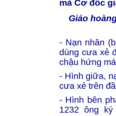
mà Cơ đốc giá
Giáo hoàng
- Nạn nhân (b
dùng cưa xẻ đ
chậu hứng má
- Hình giữa, n
cưa xẻ trên đ
- Hình bên ph
1232 ông ký 