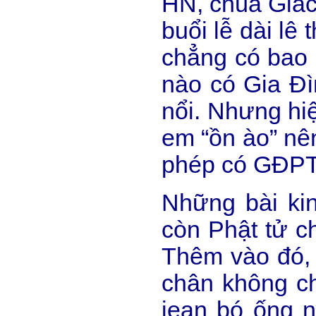
HN, chùa Giác
buổi lễ dài lê 
chẳng có bao n
nào có Gia Đì
nổi. Nhưng hi
em “ồn ào” n
phép có GĐP
Những bài kin
còn Phật tử c
Thêm vào đó, 
chân không ch
jean bó ống n