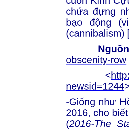
cuốn Kinh Cựu
chứa đựng nh
bạo động (vi
(cannibalism)
Nguồn
obscenity-row
<
htt
newsid=1244
-Giống như H
2016, cho biết
(
2016-The Sta