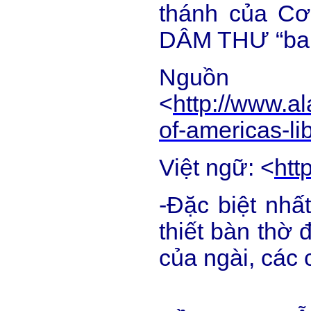
thánh của Cơ 
DÂM THƯ “ba
Ngu
<
http://www.al
of-americas-lib
Việt ngữ: <
htt
-Đặc biệt nhấ
thiết bàn thờ 
của ngài, các 