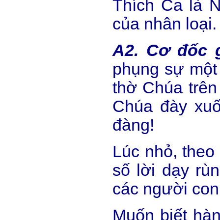
Thích Ca là 
của nhân loại.
A2. Cơ đốc 
phụng sự một 
thờ Chúa trên
Chúa đày xuốn
đàng!
Lúc nhỏ, theo
số lời dạy rù
các người con 
Muốn biết hàn