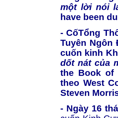
một lời nói l
have been du
- CốTổng Thố
Tuyên Ngôn 
cuốn kinh Kh
d
ố
t nát c
ủ
a 
the Book of 
theo West Co
Steven Morris
- Ngày 16 t