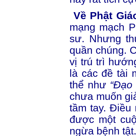
Về Phật Giá
mạng mạch Ph
sư. Nhưng thự
quần chúng. Cá
vị trú trì hướ
là các đề tài
thể như
“Đạo 
chưa muốn giả
tầm tay. Điều
được một cuộc
ngừa bệnh tật