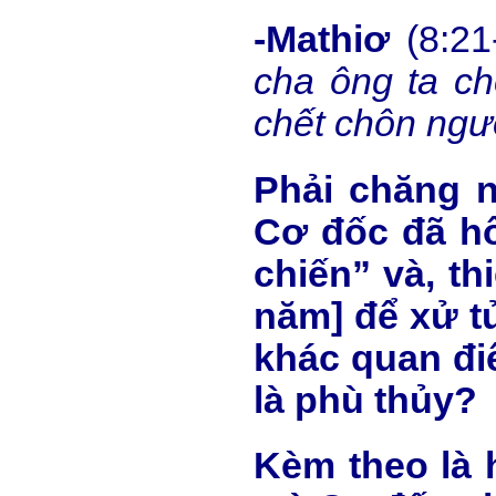
-Mathiơ
(8:21
cha ông ta ch
chết chôn ngườ
Phải chăng n
Cơ đốc đã hổ
chiến” và, th
năm] để xử t
khác quan đi
là phù thủy?
Kèm theo là 