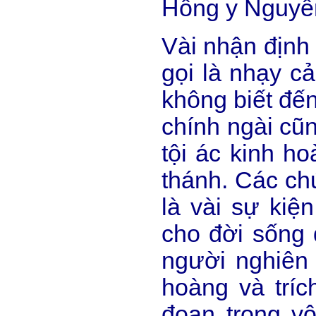
Hồng y Nguyễn
Vài nhận định
gọi là nhạy c
không biết đến
chính ngài cũ
tội ác kinh h
thánh. Các chứ
là vài sự kiệ
cho đời sống 
người nghiên 
hoàng và tríc
đoạn trong v