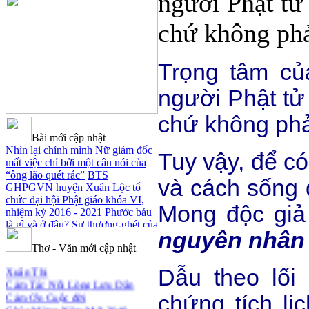
người Phật tử
chứ không phải
Trọng tâm củ
người Phật tử
chứ không phải
Bài mới cập nhật
Nhìn lại chính mình
Nữ giám đốc
Tuy vậy, để có
mất việc chỉ bởi một câu nói của
“ông lão quét rác”
BTS
và cách sống 
GHPGVN huyện Xuân Lộc tổ
chức đại hội Phật giáo khóa VI,
Mong độc giả 
nhiệm kỳ 2016 - 2021
Phước báu
là gì và ở đâu?
Sự thương-ghét của
nguyên nhân P
con người
Mối lo của con người
Thơ - Văn mới cập nhật
Cải đạo: Nguyên nhân & giải pháp
Xuân Thi
Nỗi lòng của các bệnh nhân nghèo
Cảm Tác Nỗi Lòng Lưu Dân
Dẫu theo lối
An Giang: Tịnh thất Quy Nguyên
Cảm Ơn Cuộc đời
phát quà từ thiện tại xã Cư Yang
Chúc Mừng Năm Mới 2018
chứng tích lị
Tịnh xá Ngọc Đăng khai giảng
Dòng ĐỜI