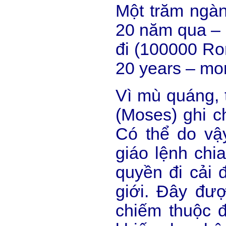
Một trăm ngàn
20 năm qua – 
đi (100000 Rom
20 years – mor
Vì mù quáng, 
(Moses) ghi c
Có thể do vậ
giáo lệnh chi
quyền đi cải 
giới. Đây đư
chiếm thuộc đ