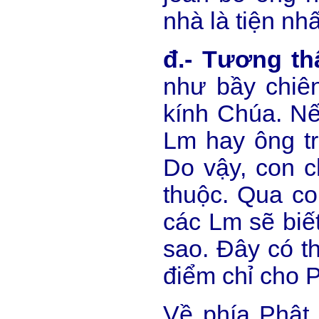
nhà là tiện nhấ
đ.- Tương th
như bầy chiên
kính Chúa. Nế
Lm hay ông tr
Do vậy, con c
thuộc. Qua co
các Lm sẽ biế
sao. Đây có t
điểm chỉ cho 
Về phía Phật