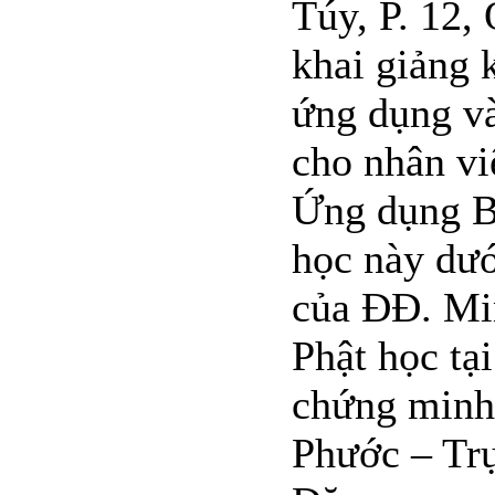
Túy, P. 12,
khai giảng 
ứng dụng v
cho nhân v
Ứng dụng B
học này dư
của ĐĐ. Mi
Phật học tạ
chứng minh
Phước – Trụ