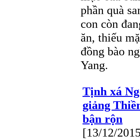
phần quà sa
con còn đan
ăn, thiếu mặ
đồng bào ng
Yang.
Tịnh xá Ng
giảng Thiề
bận rộn
[13/12/2015