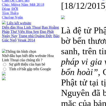
Chúc Mừng Năm Mới 2018
[18/12/2015
Dòng ĐỜI
Tâm Thiền
Chuông Ngân
Kính mừng Phật Đản
Anh không chết đâu em
Liên kết website
Kiếp này
Diễn đàn Hoa Linh Thoại
Ban Hoằng
Là đệ tử Phậ
Pháp
Thư Viện Hoa Sen
Đạo Phật
Ngày Nay
Trang nhà Quảng Đức
Báo
bờ bến thươ
Giác Ngộ
Vesak 2014
sanh, trên t
Thông tin bình chọn
Nhờ đâu bạn biết đến website Hoa
pháp vi gia 
Linh Thoại của chúng tôi ?
Sự giới thiệu của bạn bè
Tình cờ bắt gặp trên Google
bổn hoài”
, 
Phật tử tại 
Nguyên đã bớ
mặc của bản