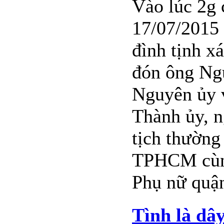
Vào lúc 2g 
17/07/2015 
đình tịnh x
đón ông Ng
Nguyên ủy 
Thành ủy, 
tịch thườn
TPHCM cùng
Phụ nữ quậ
Tình là dâ