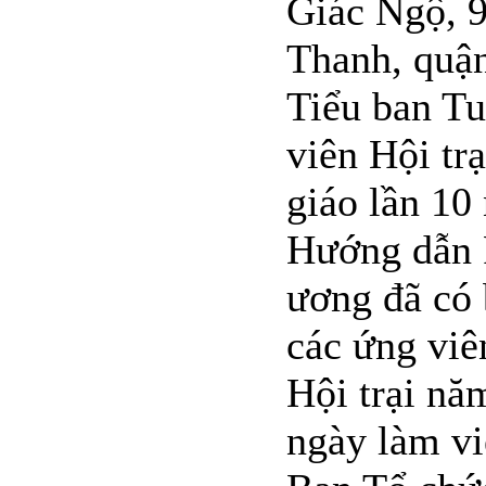
Giác Ngộ, 
Thanh, quậ
Tiểu ban T
viên Hội trạ
giáo lần 10
Hướng dẫn 
ương đã có
các ứng viê
Hội trại nă
ngày làm vi