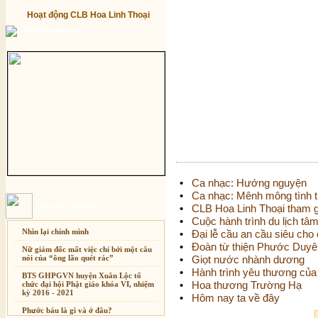
Hoạt động CLB Hoa Linh Thoại
Từ điển Phật học
•
Ca nhạc: Hướng nguyện
•
Ca nhạc: Mênh mông tình 
Bài mới cập nhật
•
CLB Hoa Linh Thoại tham gi
•
Cuộc hành trình du lịch tâ
Nhìn lại chính mình
•
Đại lễ cầu an cầu siêu cho
•
Đoàn từ thiện Phước Duyê
Nữ giám đốc mất việc chỉ bởi một câu
nói của “ông lão quét rác”
•
Giọt nước nhành dương
•
Hành trình yêu thương của
BTS GHPGVN huyện Xuân Lộc tổ
•
Hoa thương Trường Hạ
chức đại hội Phật giáo khóa VI, nhiệm
kỳ 2016 - 2021
•
Hôm nay ta về đây
Phước báu là gì và ở đâu?