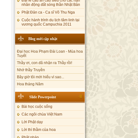
Đại lễ cầu an cầu siêu cho các nạn
nhân động đất sóng thần Nhật Bản
Phật Đản ca - Ca sĩ Võ Thu Nga
Cuộc hành trình du lịch tâm linh tại
vương quốc Campuchia 2011
Blog mới cập nhật
Đại học Hoa Phạm Đài Loan - Mùa hoa
Tuyết
Thầy ơi, con đã nhận ra Thầy rồi!
Nhớ thầy Truyền
Bây giờ tôi mới hiểu vì sao...
Hoa tháng Năm
Cổ phần công đức
Tôi mắc nợ ông Sáu
Slide Powerpoint
Đi tìm vũ khúc mùa hè
Bài học cuộc sống
Mơ màng Phật dạy....
Các ngôi chùa Việt Nam
Lời thú tội của chị gái nhỏ nhen
Lời Phật dạy
Lời thì thầm của hoa
Phật pháp