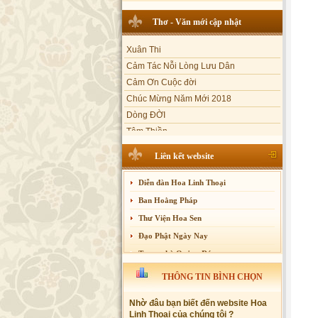
Sự thương-ghét của con người
Thơ - Văn mới cập nhật
Mối lo của con người
Xuân Thi
Cải đạo: Nguyên nhân & giải pháp
Cảm Tác Nỗi Lòng Lưu Dân
Nỗi lòng của các bệnh nhân nghèo
Cảm Ơn Cuộc đời
An Giang: Tịnh thất Quy Nguyên
Chúc Mừng Năm Mới 2018
phát quà từ thiện tại xã Cư Yang
Dòng ĐỜI
Tịnh xá Ngọc Đăng khai giảng Thiền
dành cho Người bận rộn
Tâm Thiền
Chuông Ngân
Kính mừng Phật Đản
Liên kết website
Anh không chết đâu em
Diễn đàn Hoa Linh Thoại
Kiếp này
Ban Hoằng Pháp
Thư Viện Hoa Sen
Đạo Phật Ngày Nay
Trang nhà Quảng Đức
Báo Giác Ngộ
THÔNG TIN BÌNH CHỌN
Vesak 2014
Nhờ đâu bạn biết đến website Hoa
Linh Thoại của chúng tôi ?