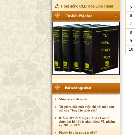
Hoạt động CLB Hoa Linh Thoại
5
6
Từ điển Phật học
7
8
9
10
Bài mới cập nhật
Nhìn lại chính mình
Nữ giám đốc mất việc chỉ bởi một câu
nói của “ông lão quét rác”
BTS GHPGVN huyện Xuân Lộc tổ
chức đại hội Phật giáo khóa VI, nhiệm
kỳ 2016 - 2021
Phước báu là gì và ở đâu?