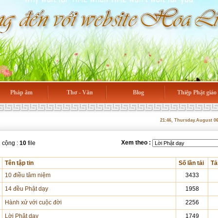
Pháp âm
Thơ - Văn
Blog
Thiệp Phật giáo
21:46, Thursday.August 0
Xem theo :
 cộng :
10
file
Tên tập tin
Số lần tải
Tả
10 điều tâm niệm
3433
14 đều Phật dạy
1958
Hành xử với cuộc đời
2256
Lời Phật dạy
1749