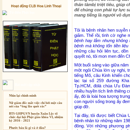
thân tâmbị triệt tiêu, giúp
Hoạt động CLB Hoa Linh Thoại
để chúng con phải tự lực 
Từ điển Phật học
mang tiếng là người vô dụn
Tôi là bệnh nhân hen suyễn 
giảm. Thế rồi, tình cờ nghe 
bệnh hay lắm nhưng không t
bệnh mà không tốn tiền liệu
những câu hỏi liên tục, dồn 
quyết nó, tôi mon men đến Ch
Một buổi sáng vào giữa năm 2
một ngôi Chùa lớn uy nghi, tr
tiếng Mõ, câu Kinh khiến cho
lạc tại số 259 đường Kha
Bài mới cập nhật
Tp.HCM, đólà chùa Ưu Đàm,n
nhiều huyền tích linh thiêng 
Nhìn lại chính mình
ấy, đó là loài hoa tượng t
con người sống trong ấy đe
Nữ giám đốc mất việc chỉ bởi một câu
giúp đỡ.
nói của “ông lão quét rác”
BTS GHPGVN huyện Xuân Lộc tổ
Tại đây, tôi được biết Chùa 
chức đại hội Phật giáo khóa VI, nhiệm
bệnh nhân từ những năm 198
kỳ 2016 - 2021
đông. Với những phương pháp
Phước báu là gì và ở đâu?