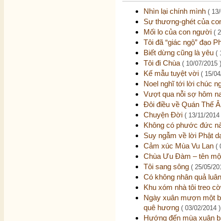
Nhìn lại chính mình
( 13
Sự thương-ghét của co
Mối lo của con người
( 
Tôi đã “giác ngộ” đạo P
Biết dừng cũng là yêu
(
Tôi đi Chùa
( 10/07/2015 
Kế mẫu tuyệt vời
( 15/04
Noel nghĩ tới lời chúc 
Vượt qua nỗi sợ hôm 
Đôi điều về Quán Thế 
Chuyện Đời
( 13/11/2014 
Không có phước đức nào
Suy ngẫm về lời Phật d
Cảm xúc Mùa Vu Lan
(
Chùa Ưu Đàm – tên một 
Tôi sang sông
( 25/05/20
Có không nhân quả luâ
Khu xóm nhà tôi treo 
Ngày xuân mượn một bà
quê hương
( 03/02/2014 )
Hướng đến mùa xuân bấ