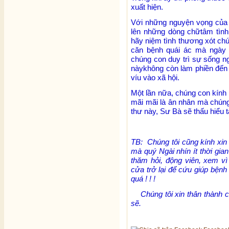
xuất hiện.
Với những nguyện vọng của n
lên những dòng chữtâm tìn
hãy niệm tình thương xót ch
căn bệnh quái ác mà ngày đê
chúng con duy trì sự sống n
nàykhông còn làm phiền đến
víu vào xã hội.
Một lần nữa, chúng con kính
mãi mãi là ân nhân mà chúng
thư này, Sư Bà sẽ thấu hiểu 
TB: Chúng tôi cũng kính xin
mà quý Ngài nhín ít thời gi
thăm hỏi, động viên, xem 
cửa trở lại để cứu giúp bện
quá ! ! !
Chúng tôi xin thân thành c
sẽ.