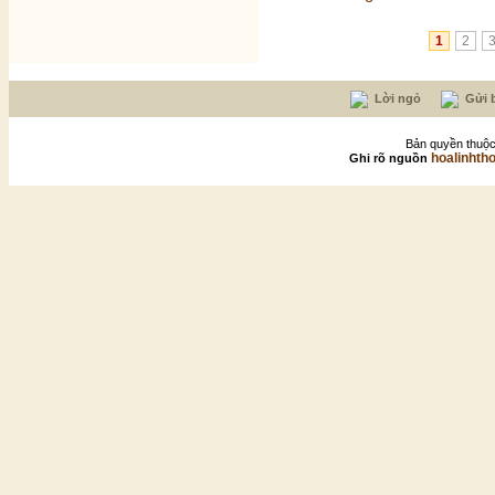
1
2
Lời ngỏ
Gửi b
Bản quyền thuộc
hoalinhth
Ghi rõ nguồn