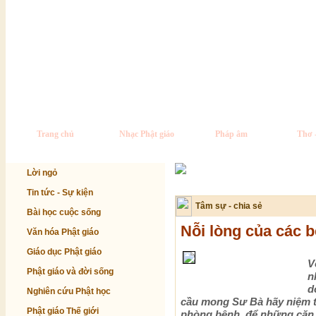
Trang chủ
Nhạc Phật giáo
Pháp âm
Thơ 
Lời ngỏ
Tin tức - Sự kiện
Tâm sự - chia sẻ
Bài học cuộc sống
Nỗi lòng của các 
Văn hóa Phật giáo
Giáo dục Phật giáo
V
Phật giáo và đời sống
n
d
Nghiên cứu Phật học
cầu mong Sư Bà hãy niệm t
Phật giáo Thế giới
phòng bệnh, để những căn 