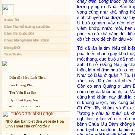
chạy điện
,
uống thuốc và xô
Sự thương-ghét của con người
lương y người Nhật Bản tru
Thơ - Văn mới cập nhật
vọng cũng như khả năng hiể
Mối lo của con người
Xuân Thi
sinh,chuyển hóa được sự tuy
Cải đạo: Nguyên nhân & giải pháp
U bướu,chàm, vẫy nến, ghẻ 
Cảm Tác Nỗi Lòng Lưu Dân
viêm khớp, nhức mỏi, hen s
Nỗi lòng của các bệnh nhân nghèo
Cảm Ơn Cuộc đời
phúc và có khả năng đối diện
An Giang: Tịnh thất Quy Nguyên
Chúc Mừng Năm Mới 2018
độ tích cực để chiến đấu với 
phát quà từ thiện tại xã Cư Yang
Dòng ĐỜI
Tịnh xá Ngọc Đăng khai giảng Thiền
Tôi đã lân la tìm hiểu thì b
dành cho Người bận rộn
Tâm Thiền
phát triển nhanh gây khó thở
Chuông Ngân
một tháng, cục bướu đã nhỏ 
Liên kết website
anh Thu ở (Đồng Nai) bị ch
Kính mừng Phật Đản
thân, làm những người xung 
Anh không chết đâu em
Như cô Dẫu ở quận 7 Tp. H
Diễn đàn Hoa Linh Thoại
Kiếp này
xác, nay đã giảm rất nhiều,
Ban Hoằng Pháp
Còn có anh Quảng ở Lâm Đ
năm nay đã khỏi bệnh, cô Vâ
Thư Viện Hoa Sen
cùng khó khăn, nay đã đi lại
Đạo Phật Ngày Nay
đi không được, nay cũng bắt 
đã đến đây khám và được đi
Trang nhà Quảng Đức
"
lương y như từ mẫu
" đã k
THÔNG TIN BÌNH CHỌN
Báo Giác Ngộ
nghị lực, y lực vốn có của 
Nhờ đâu bạn biết đến website Hoa
Vesak 2014
bệnh Chùa Ưu Đàm không lớn
Linh Thoại của chúng tôi ?
các bệnh nhân luôn đặtniềm t
sâu sắc mỗi khi hết bệnh. T