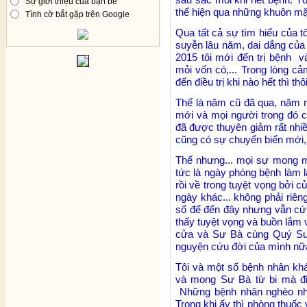
Sự giới thiệu của bạn bè
thể hiện qua những khuôn mặ
Tình cờ bắt gặp trên Google
Qua tất cả sự tìm hiểu của tô
suyễn lâu năm, dai dẳng của
2015 tôi mới đến trị bệnh v
mỏi vốn có,... Trong lòng c
đến điều trị khi nào hết thì thôi
Thế là năm cũ đã qua, năm m
mới và mọi người trong đó có
đã được thuyên giảm rất nhi
cũng có sự chuyển biến mới, tô
Thế nhưng... mọi sự mong mỏ
tức là ngày phòng bệnh làm lại
rồi về trong tuyệt vọng bởi 
ngày khác... không phải riên
số để đến đây nhưng vẫn cứ 
thấy tuyệt vọng và buồn lắm
cửa và Sư Bà cùng Quý Sư 
nguyện cứu đời của mình nữ
Tôi và một số bệnh nhân kh
và mong Sư Bà từ bi mà điề
Những bệnh nhân nghèo như 
Trong khi ấy thì phòng thuố