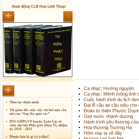
Hoạt động CLB Hoa Linh Thoại
Từ điển Phật học
•
Ca nhạc: Hướng nguyện
Bài mới cập nhật
•
Ca nhạc: Mênh mông tình 
•
Cuộc hành trình du lịch tâ
Nhìn lại chính mình
•
Đại lễ cầu an cầu siêu cho
Nữ giám đốc mất việc chỉ bởi một câu
•
Đoàn từ thiện Phước Duyê
nói của “ông lão quét rác”
•
Giọt nước nhành dương
•
Hành trình yêu thương của
BTS GHPGVN huyện Xuân Lộc tổ
chức đại hội Phật giáo khóa VI, nhiệm
•
Hoa thương Trường Hạ
kỳ 2016 - 2021
•
Hôm nay ta về đây
Phước báu là gì và ở đâu?
•
Hương sen tình Mẹ