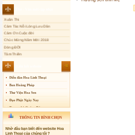
Sự thương-ghét của con người
Thơ - Văn mới cập nhật
Mối lo của con người
Xuân Thi
Cải đạo: Nguyên nhân & giải pháp
Cảm Tác Nỗi Lòng Lưu Dân
Nỗi lòng của các bệnh nhân nghèo
Cảm Ơn Cuộc đời
An Giang: Tịnh thất Quy Nguyên
Chúc Mừng Năm Mới 2018
phát quà từ thiện tại xã Cư Yang
Dòng ĐỜI
Tịnh xá Ngọc Đăng khai giảng Thiền
dành cho Người bận rộn
Tâm Thiền
Chuông Ngân
Kính mừng Phật Đản
Liên kết website
Anh không chết đâu em
Diễn đàn Hoa Linh Thoại
Kiếp này
Ban Hoằng Pháp
Thư Viện Hoa Sen
Đạo Phật Ngày Nay
Trang nhà Quảng Đức
Báo Giác Ngộ
THÔNG TIN BÌNH CHỌN
Vesak 2014
Nhờ đâu bạn biết đến website Hoa
Linh Thoại của chúng tôi ?