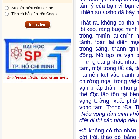
tâm ý của bạn vì bạn c
Sự giới thiệu của bạn bè
Thiền sư Osho đã bày n
Tình cờ bắt gặp trên Google
Thật ra, không có tha 
lôi kéo, ràng buộc mìn
tròng. “Nhìn lại chính 
tánh, “bản lai diện m
trong sáng, thanh tịn
động. Nó tạo ra vạn p
những dạng khác nhau củ
tâm, một trong tất cả, 
hai nên kẹt vào danh 
chướng ngại trong việc
vạn pháp thành những v
thể độc lập tồn tại bê
vọng tưởng, xuất phát
vọng tâm. Trong “Đại T
“Nếu vọng tâm sinh khở
diệt đi thì các pháp đều 
Đã không có tha nhân 
cởi trói, tháo gở bằng