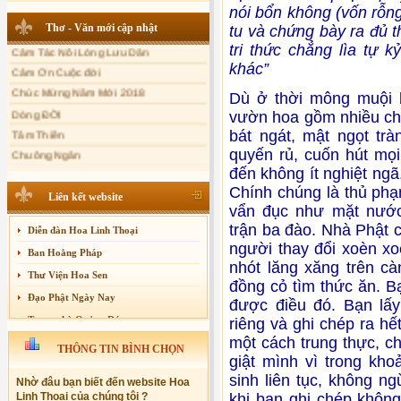
nói bổn không (vốn rỗn
Xuân Thi
Sự thương-ghét của con người
Thơ - Văn mới cập nhật
tu và chứng bày ra đủ t
Cảm Tác Nỗi Lòng Lưu Dân
Mối lo của con người
tri thức chẳng lìa tự 
Cảm Ơn Cuộc đời
Cải đạo: Nguyên nhân & giải pháp
khác”
Chúc Mừng Năm Mới 2018
Nỗi lòng của các bệnh nhân nghèo
Dù ở thời mông muội h
Dòng ĐỜI
An Giang: Tịnh thất Quy Nguyên
vườn hoa gồm nhiều ch
phát quà từ thiện tại xã Cư Yang
Tâm Thiền
bát ngát, mật ngọt tr
Chuông Ngân
Tịnh xá Ngọc Đăng khai giảng Thiền
dành cho Người bận rộn
quyến rủ, cuốn hút mọ
Kính mừng Phật Đản
đến không ít nghiệt ngã
Anh không chết đâu em
Chính chúng là thủ phạ
Liên kết website
Kiếp này
vẩn đục như mặt nước
trận ba đào. Nhà Phật 
Diễn đàn Hoa Linh Thoại
người thay đổi xoèn xo
Ban Hoằng Pháp
nhót lăng xăng trên cà
Thư Viện Hoa Sen
đồng cỏ tìm thức ăn. B
Đạo Phật Ngày Nay
được điều đó. Bạn lấy
Trang nhà Quảng Đức
riêng và ghi chép ra h
một cách trung thực, 
Báo Giác Ngộ
THÔNG TIN BÌNH CHỌN
giật mình vì trong kho
Vesak 2014
sinh liên tục, không n
Nhờ đâu bạn biết đến website Hoa
Linh Thoại của chúng tôi ?
khi bạn ghi chép không