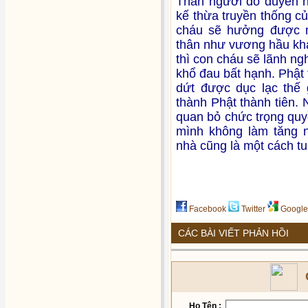
Thân người do duyên hợ
kế thừa truyền thống c
cháu sẽ hưởng được n
thân như vương hầu kha
thì con cháu sẽ lãnh ng
khổ đau bất hạnh. Phật t
dứt được dục lạc thế 
thành Phật thành tiên.
quan bỏ chức trọng quy
mình không làm tăng n
nhà cũng là một cách tu
Facebook
Twitter
Google
CÁC BÀI VIẾT PHẢN HỒI
Họ Tên :