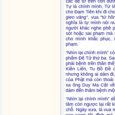
các đệ tử trên con đư
Tự là chính mình, Tứ l
cho Đạm Tiên khi đi ch
gieo vàng”
, vua “tứ h
nghĩa là tự mình nói 
người khác nghe phê ph
sót hoặc sai phạm mà 
cho mình khắc phục, 
phạm.
“Nhìn lại chính mình” c
phẩm Đệ Tử thứ ba. Sau
phải bệnh trên thân thể
Kiền Liên, Tu Bồ Đề 
nhưng không ai dám đi,
của Phật mà còn thoái 
xa ông Duy Ma Cật về 
dám đến thăm bệnh một 
“Nhìn lại chính mình” 
tâm còn ngược lại rất k
chỗ. Ngày xưa, là vua m