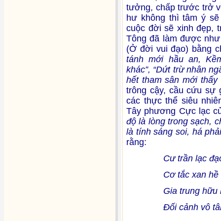
tưởng, chấp trước trở v
hư không thì tâm ý sẽ 
cuộc đời sẽ xinh đẹp, 
Tông đã làm được như 
(Ở đời vui đạo) bằng 
tánh mới hầu an, Kề
khác”, “Dứt trừ nhân ng
hết tham sân mới thấy
trông cậy, cầu cứu sự 
các thực thể siêu nhiê
Tây phương Cực lạc của
độ là lòng trong sạch,
là tính sáng soi, há phả
rằng:
Cư trần lạc đạ
Cơ tắc xan hề khố
Gia trung hữu bảo
Đối cảnh vô tâm m