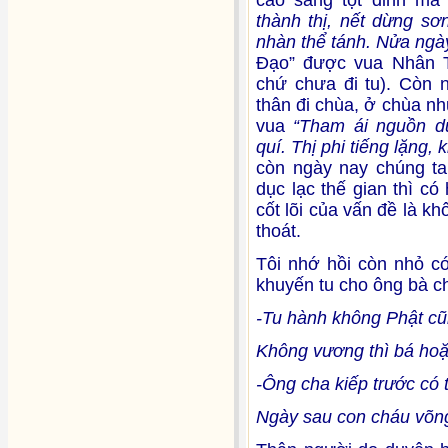
cao sang tột đỉnh m
thành thị, nết dừng s
nhàn thể tánh. Nửa ngày 
Đạo” được vua Nhân T
chứ chưa đi tu). Còn 
thân đi chùa, ở chùa nh
vua
“Tham ái nguồn d
quí. Thị phi tiếng lặng
còn ngày nay chúng ta
dục lạc thế gian thì có
cốt lõi của vấn đề là kh
thoát.
Tôi nhớ hồi còn nhỏ c
khuyến tu cho ông bà c
-Tu hành không Phật cũ
Không vương thì bá ho
-Ông cha kiếp trước có 
Ngày sau con cháu võn