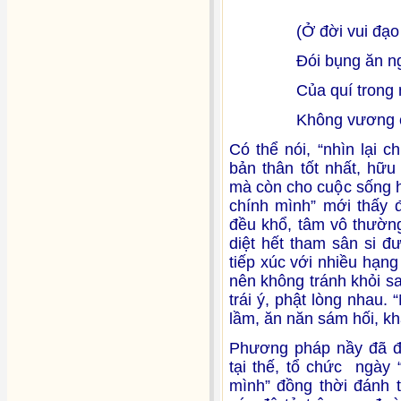
(Ở đời vui đạo ph
Đói bụng ăn ngay,
Của quí trong nhà
Không vương cảnh v
Có thể nói, “nhìn lại 
bản thân tốt nhất, hữu
mà còn cho cuộc sống hà
chính mình” mới thấy 
đều khổ, tâm vô thường
diệt hết tham sân si 
tiếp xúc với nhiều hạn
nên không tránh khỏi s
trái ý, phật lòng nhau. 
lầm, ăn năn sám hối, kh
Phương pháp nầy đã đư
tại thế, tổ chức ngày 
mình” đồng thời đánh t