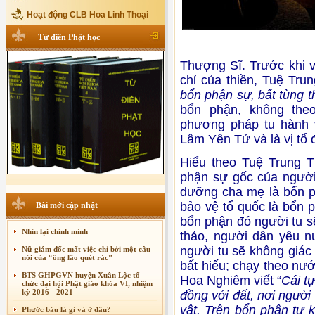
Hoạt động CLB Hoa Linh Thoại
Từ điển Phật học
Thượng Sĩ. Trước khi v
chỉ của thiền, Tuệ Tr
bổn phận sự, bất tùng t
bổn phận, không the
phương pháp tu hành v
Lâm Yên Tử và là vị tổ 
Hiểu theo Tuệ Trung Th
phận sự gốc của người
dưỡng cha mẹ là bổn ph
bảo vệ tổ quốc là bổn 
Bài mới cập nhật
bổn phận đó người tu s
Nhìn lại chính mình
thảo, người dân yêu n
người tu sẽ không giác 
Nữ giám đốc mất việc chỉ bởi một câu
nói của “ông lão quét rác”
bất hiếu; chạy theo nướ
BTS GHPGVN huyện Xuân Lộc tổ
Hoa Nghiêm viết “
Cái tự
chức đại hội Phật giáo khóa VI, nhiệm
kỳ 2016 - 2021
đồng với đất, nơi người 
vật. Trên bổn phận tự 
Phước báu là gì và ở đâu?