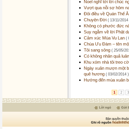
Noel nghĩ tới lời chúc 
Vượt qua nỗi sợ hôm 
Đôi điều về Quán Thế 
Chuyện Đời
( 13/11/2014 
Không có phước đức nào
Suy ngẫm về lời Phật d
Cảm xúc Mùa Vu Lan
(
Chùa Ưu Đàm – tên một 
Tôi sang sông
( 25/05/20
Có không nhân quả luâ
Khu xóm nhà tôi treo 
Ngày xuân mượn một bà
quê hương
( 03/02/2014 )
Hướng đến mùa xuân bấ
1
2
Lời ngỏ
Gửi b
Bản quyền thuộc
hoalinhth
Ghi rõ nguồn