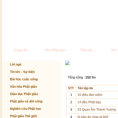
Trang chủ
Nhạc Phật giáo
Pháp âm
Thơ 
Lời ngỏ
Tin tức - Sự kiện
Tổng cộng :
152
file
Bài học cuộc sống
Văn hóa Phật giáo
STT
Tên tập tin
Giáo dục Phật giáo
1
10 điều tâm niệm
Phật giáo và đời sống
2
14 đều Phật dạy
Nghiên cứu Phật học
3
33 Quan Âm Thánh Tượng
Phật giáo Thế giới
4
Ai bảo ăn chay là khổ