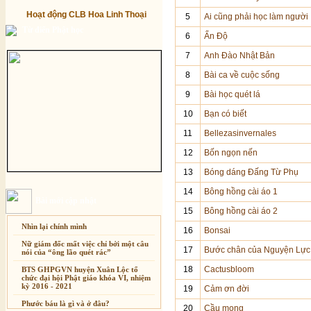
Hoạt động CLB Hoa Linh Thoại
5
Ai cũng phải học làm người
Từ điển Phật học
6
Ấn Độ
7
Anh Đào Nhật Bản
8
Bài ca về cuộc sống
9
Bài học quét lá
10
Bạn có biết
11
Bellezasinvernales
12
Bốn ngọn nến
13
Bóng dáng Đấng Từ Phụ
14
Bông hồng cài áo 1
Bài mới cập nhật
15
Bông hồng cài áo 2
Nhìn lại chính mình
16
Bonsai
Nữ giám đốc mất việc chỉ bởi một câu
17
Bước chân của Nguyện Lực
nói của “ông lão quét rác”
18
Cactusbloom
BTS GHPGVN huyện Xuân Lộc tổ
chức đại hội Phật giáo khóa VI, nhiệm
kỳ 2016 - 2021
19
Cảm ơn đời
Phước báu là gì và ở đâu?
20
Cầu mong