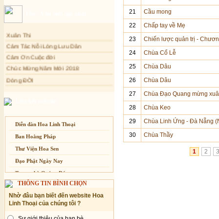
Sự thương-ghét của con người
21
Cầu mong
Thơ - Văn mới cập nhật
Mối lo của con người
22
Chấp tay về Mẹ
Xuân Thi
Cải đạo: Nguyên nhân & giải pháp
23
Chiến lược quản trị - Chươ
Cảm Tác Nỗi Lòng Lưu Dân
Nỗi lòng của các bệnh nhân nghèo
24
Chùa Cổ Lễ
Cảm Ơn Cuộc đời
An Giang: Tịnh thất Quy Nguyên
phát quà từ thiện tại xã Cư Yang
Chúc Mừng Năm Mới 2018
25
Chùa Dâu
Tịnh xá Ngọc Đăng khai giảng Thiền
Dòng ĐỜI
dành cho Người bận rộn
26
Chùa Dâu
Tâm Thiền
27
Chùa Đạo Quang mừng xuâ
Chuông Ngân
Liên kết website
28
Chùa Keo
Kính mừng Phật Đản
29
Chùa Linh Ứng - Đà Nẵng 
Anh không chết đâu em
Diễn đàn Hoa Linh Thoại
Kiếp này
30
Chùa Thầy
Ban Hoằng Pháp
Thư Viện Hoa Sen
1
2
Đạo Phật Ngày Nay
Trang nhà Quảng Đức
THÔNG TIN BÌNH CHỌN
Báo Giác Ngộ
Nhờ đâu bạn biết đến website Hoa
Vesak 2014
Linh Thoại của chúng tôi ?
Sự giới thiệu của bạn bè