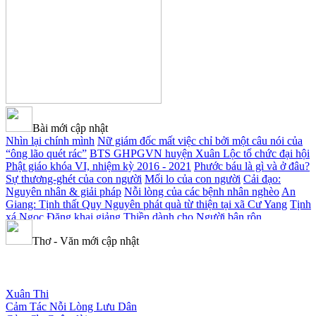
Bài mới cập nhật
Nhìn lại chính mình
Nữ giám đốc mất việc chỉ bởi một câu nói của
“ông lão quét rác”
BTS GHPGVN huyện Xuân Lộc tổ chức đại hội
Phật giáo khóa VI, nhiệm kỳ 2016 - 2021
Phước báu là gì và ở đâu?
Sự thương-ghét của con người
Mối lo của con người
Cải đạo:
Nguyên nhân & giải pháp
Nỗi lòng của các bệnh nhân nghèo
An
Giang: Tịnh thất Quy Nguyên phát quà từ thiện tại xã Cư Yang
Tịnh
xá Ngọc Đăng khai giảng Thiền dành cho Người bận rộn
Thơ - Văn mới cập nhật
Xuân Thi
Cảm Tác Nỗi Lòng Lưu Dân
Cảm Ơn Cuộc đời