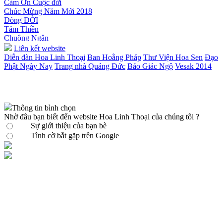
Chúc Mừng Năm Mới 2018
Dòng ĐỜI
Tâm Thiền
Chuông Ngân
Kính mừng Phật Đản
Liên kết website
Anh không chết đâu em
Diễn đàn Hoa Linh Thoại
Ban Hoằng Pháp
Thư Viện Hoa Sen
Đạo
Kiếp này
Phật Ngày Nay
Trang nhà Quảng Đức
Báo Giác Ngộ
Vesak 2014
Thông tin bình chọn
Nhờ đâu bạn biết đến website Hoa Linh Thoại của chúng tôi ?
Sự giới thiệu của bạn bè
Tình cờ bắt gặp trên Google