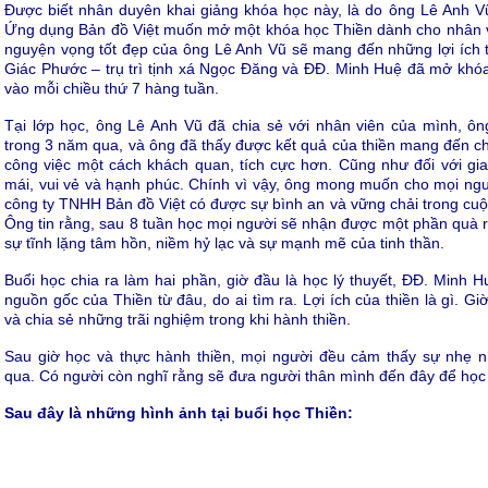
Được biết nhân duyên khai giảng khóa học này, là do ông Lê Anh 
Ứng dụng Bản đồ Việt muốn mở một khóa học Thiền dành cho nhân v
nguyện vọng tốt đẹp của ông Lê Anh Vũ sẽ mang đến những lợi ích t
Giác Phước – trụ trì tịnh xá Ngọc Đăng và ĐĐ. Minh Huệ đã mở khóa
vào mỗi chiều thứ 7 hàng tuần.
Tại lớp học, ông Lê Anh Vũ đã chia sẻ với nhân viên của mình, ôn
trong 3 năm qua, và ông đã thấy được kết quả của thiền mang đến ch
công việc một cách khách quan, tích cực hơn. Cũng như đối với gia
mái, vui vẻ và hạnh phúc. Chính vì vậy, ông mong muốn cho mọi ngư
công ty TNHH Bản đồ Việt có được sự bình an và vững chải trong cuộ
Ông tin rằng, sau 8 tuần học mọi người sẽ nhận được một phần quà rất
sự tĩnh lặng tâm hồn, niềm hỷ lạc và sự mạnh mẽ của tinh thần.
Buổi học chia ra làm hai phần, giờ đầu là học lý thuyết, ĐĐ. Minh 
nguồn gốc của Thiền từ đâu, do ai tìm ra. Lợi ích của thiền là gì. Gi
và chia sẻ những trãi nghiệm trong khi hành thiền.
Sau giờ học và thực hành thiền, mọi người đều cảm thấy sự nhẹ n
qua. Có người còn nghĩ rằng sẽ đưa người thân mình đến đây để học 
Sau đây là những hình ảnh tại buổi học Thiền: