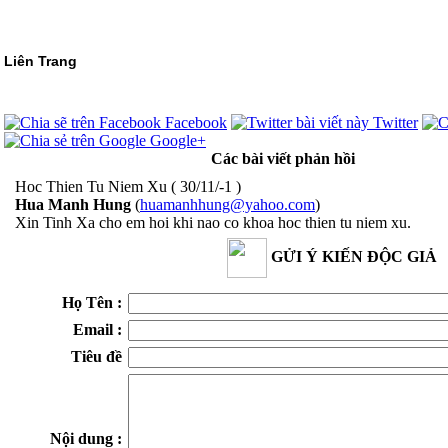
Liên Trang
Facebook
Twitter
Google+
Các bài viết phản hồi
Hoc Thien Tu Niem Xu
( 30/11/-1 )
Hua Manh Hung
(
huamanhhung@yahoo.com
)
Xin Tinh Xa cho em hoi khi nao co khoa hoc thien tu niem xu.
GỬI Ý KIẾN ĐỘC GIẢ
Họ Tên :
Email :
Tiêu đề
Nội dung :