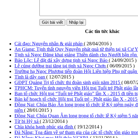
Các tin tức khác
Cải đạo: Nguyên nhân & giải pháp
( 28/04/2016 )
An Giang: Tịnh thất Quy Nguyên phát quà từ thiện tại xã Cư 
Tịnh xá Ngọc Đăng khai giảng Thiền dành cho Người bận rộn
Bảo Lộc: Lễ đặt đá xây dựng tịnh xá Ngọc Bảo
( 24/09/2015 )
Lễ cúng dường trai tăng tại tịnh xá Ngọc Chơn
( 06/09/2015 )
Trường hạ Ngọc Phương tiếp đoàn Hội Liên hiệp Phụ nữ quậ
Tình là dây oan
( 12/07/2015 )
GĐPT Quảng Trị tổ chức thi đoàn sinh giỏi năm 2015
( 08/07/
TPHCM: Tuyển tình nguyện viên Hội trại Tuổi trẻ Phật giáo l
Ban tổ chức Hội trại “Tuổi trẻ Phật giáo” lần X - 2015 đi tiền 
Bản kế hoạch tổ chức Hội trại Tuổi trẻ - Phật giáo lần X - 201
Đồng Nai: Chùa Bảo Ân long trọng tổ chức lễ Kỷ niệm ngày đứ
niên
( 28/01/2015 )
Đồng Nai: Chùa Quan Âm long trọng tổ chức lễ Kỷ niệm 5 nă
Từ bi Hỷ xả
( 23/12/2014 )
Chìa khóa hạnh phúc gia đình
( 19/12/2014 )
Đà Nẵng: Tọa đàm về sự tham gia của các tổ chức tôn giáo tro
Đà Nẵng: Khai mạc Hội thảo VCSPA
( 13/11/2014 )