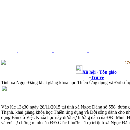
Blog
Thiệp Phật giáo
Thư viện sách
17
Xã hội - Tôn giáo
»
Trở về
Tinh xá Ngọc Đăng khai giảng khóa học Thiền Ứng dụng và Đời sốn
Vào lúc 13g30 ngày 28/11/2015 tại tịnh xá Ngọc Đăng số 558, đường
Thạnh, khai giảng khóa học Thiền ứng dụng và Đời sống dành cho 
dụng Bản đồ Việt. Khóa học này dưới sự hướng dẫn của ĐĐ. Minh Hu
và với sự chứng minh của ĐĐ.Giác Phước – Trụ trì tịnh xá Ngọc Đăn