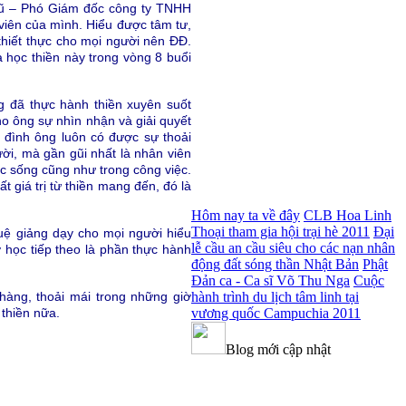
Vũ – Phó Giám đốc công ty TNHH
iên của mình. Hiểu được tâm tư,
hiết thực cho mọi người nên ĐĐ.
 học thiền này trong vòng 8 buổi
g đã thực hành thiền xuyên suốt
o ông sự nhìn nhận và giải quyết
 đình ông luôn có được sự thoải
ời, mà gần gũi nhất là nhân viên
c sống cũng như trong công việc.
 giá trị từ thiền mang đến, đó là
Hôm nay ta về đây
CLB Hoa Linh
Thoại tham gia hội trại hè 2011
Đại
Huệ giảng dạy cho mọi người hiểu
lễ cầu an cầu siêu cho các nạn nhân
ờ học tiếp theo là phần thực hành
động đất sóng thần Nhật Bản
Phật
Đản ca - Ca sĩ Võ Thu Nga
Cuộc
hàng, thoải mái trong những giờ
hành trình du lịch tâm linh tại
thiền nữa.
vương quốc Campuchia 2011
Blog mới cập nhật