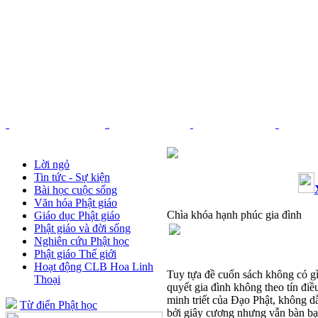
Trang chủ
Nhạc Phật giáo
Pháp âm
Thơ - Văn
Lời ngỏ
Tin tức - Sự kiện
Bài học cuộc sống
Văn hóa Phật giáo
Chìa khóa hạnh phúc gia đình
Giáo dục Phật giáo
Phật giáo và đời sống
Nghiên cứu Phật học
Phật giáo Thế giới
Hoạt động CLB Hoa Linh
Tuy tựa đề cuốn sách không có gì 
Thoại
quyết gia đình không theo tín điề
minh triết của Đạo Phật, không 
Từ điển Phật học
bởi giây cương nhưng vẫn bàn bạc