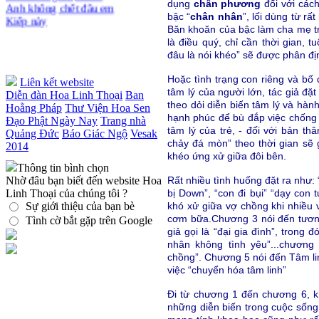
bận rộn
dụng
chân phương
đối với cách
Kiếp này
bậc “
chân nhân
”, lối dùng từ r
Băn khoăn của bậc làm cha mẹ tr
là điều quý, chỉ cần thời gian, t
đâu là nói khéo” sẽ được phân địn
Hoặc tình trạng con riêng và bố
Liên kết website
tâm lý của người lớn, tác giả đặ
Diễn đàn Hoa Linh Thoại
Ban
theo dỏi diễn biến tâm lý và hàn
Hoằng Pháp
Thư Viện Hoa Sen
hạnh phúc để bù đắp việc chống
Đạo Phật Ngày Nay
Trang nhà
tâm lý của trẻ, - đối với bản t
Quảng Đức
Báo Giác Ngộ
Vesak
chảy đá mòn” theo thời gian sẽ 
2014
khéo ứng xử giữa đôi bên.
Thông tin bình chọn
Nhờ đâu bạn biết đến website Hoa
Rất nhiều tình huống đặt ra như: 
Linh Thoại của chúng tôi ?
bị Down”, “con đi bụi” “dạy con
Sự giới thiệu của bạn bè
khó xử giữa vợ chồng khi nhiều v
cơm bữa.Chương 3 nói đến tương
Tình cờ bắt gặp trên Google
giả gọi là “đại gia đình”, trong
nhân không tình yêu”...chương
chồng”. Chương 5 nói đến Tâm lin
việc “chuyển hóa tâm linh”
Đi từ chương 1 đến chương 6, k
những diễn biến trong cuộc sốn