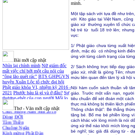
minh.
Một tập sách với tựa đề như trên,
với Kito giáo tại Việt Nam, cũng
giáo xứ thường xuyên tổ chức c
hệ trẻ từ tuổi 18 trở lên; nhưng
vực:
1/ Phật giáo chưa từng xuất hi
đình, mặc dù có những kinh điển 
ứng với từng cảnh trạng của từng 
Bài mới cập nhật
Nhìn lại chính mình
Nữ giám đốc
2/ Sách không trực tiếp dạy giáo
mất việc chỉ bởi một câu nói của
giáo xứ, nhất là giòng Tên; nh
“ông lão quét rác”
BTS GHPGVN
mứu liên quan đến tâm lý xã hội 
huyện Xuân Lộc tổ chức đại hội
Phật giáo khóa VI, nhiệm kỳ 2016 -
Nội hàm cuốn sách thuần về tâm
Xuân Thi
2021
Phước báu là gì và ở đâu?
Sự
giáo. Trước một vấn nạn, người 
Cảm Tác Nỗi Lòng Lưu Dân
thương-ghét của con người
Mối lo
tiêu chuẩn để xét đoán một cách
Cảm Ơn Cuộc đời
của con người
Cải đạo: Nguyên
thực mà không bị thiên lệch phiế
Chúc Mừng Năm Mới 2018
Thơ - Văn mới cập nhật
nhân & giải pháp
Nỗi lòng của các
Thông chân thật”: Bé thẳng thừn
Dòng ĐỜI
bệnh nhân nghèo
An Giang: Tịnh
tặng bé. Bố mẹ bé phiền lòng vì 
Tâm Thiền
thất Quy Nguyên phát quà từ thiện
cách khác với lòng mình là nói d
Chuông Ngân
tại xã Cư Yang
Tịnh xá Ngọc Đăng
ứng xử thế nào khỏi mích lòng ng
Kính mừng Phật Đản
khai giảng Thiền dành cho Người
bé nghĩ; tác giả đã dùng từ - d
Anh không chết đâu em