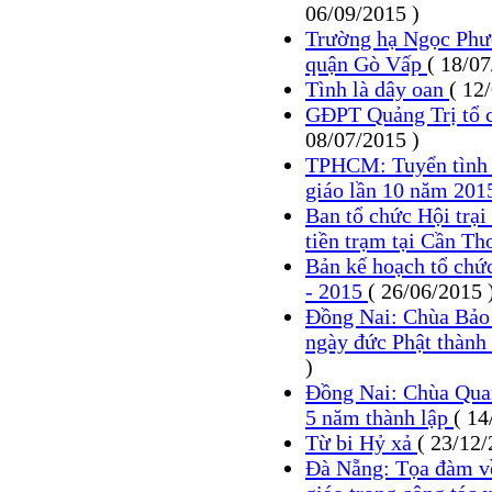
06/09/2015 )
Trường hạ Ngọc Phươ
quận Gò Vấp
( 18/07
Tình là dây oan
( 12
GĐPT Quảng Trị tổ c
08/07/2015 )
TPHCM: Tuyển tình n
giáo lần 10 năm 20
Ban tổ chức Hội trại 
tiền trạm tại Cần T
Bản kế hoạch tổ chức 
- 2015
( 26/06/2015 
Đồng Nai: Chùa Bảo 
ngày đức Phật thành 
)
Đồng Nai: Chùa Quan
5 năm thành lập
( 14
Từ bi Hỷ xả
( 23/12/
Đà Nẵng: Tọa đàm về