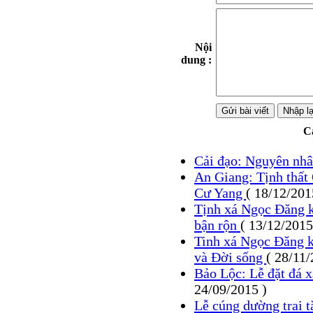
Nội
dung :
Cá
Cải đạo: Nguyên nhâ
An Giang: Tịnh thất 
Cư Yang
( 18/12/201
Tịnh xá Ngọc Đăng k
bận rộn
( 13/12/2015
Tinh xá Ngọc Đăng k
và Đời sống
( 28/11/
Bảo Lộc: Lễ đặt đá 
24/09/2015 )
Lễ cúng dường trai 