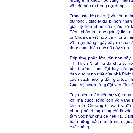
mang tính khoa học cũng như rất 
vấn đề nêu ra trong nội dung.
Trong các lớp giáo lý và hôn nhâ
dự tòng”, giáo lý dự bị hôn nhâ
giáo lý hôn nhân của giáo xứ 
Tên...phần lớn dạy giáo lý liên
gì Chúa đã kết hợp thì không nên
vấn nạn hàng ngày xẩy ra cho c
thực dụng hiện nay đã nảy sinh.
Đáp ứng phần lớn vấn nạn nầ
TT. Thích Nhật Từ đã chia sẻ vớ
tắc, thường xung đột hay giải 
đạo đức minh triết của nhà Phật h
cuốn sách hướng dẫn giải tỏa nh
Giáo hội chưa từng đặt vấn đề gi
Tuy nhiên, diễn tiến sự việc qua
khi mà cuộc sống còn vô vàng n
khích lệ. Chương 6, với tựa đề
nhưng nội dung cũng chỉ là vấn 
tầm vóc như chủ đề nêu ra. Đành
tỏa những mắc mứu trong cuộc s
cuộc sống.