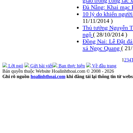
giáo trong công tác 
Đà Nẵng: Khai mạc
10 lý do khiến người
11/11/2014 )
Thủ tướng Nguyễn T
ngộ
( 28/10/2014 )
Đồng Nai: Lễ Đặt đá 
xá Ngọc Quang
( 21
1
2
3
4
Lời ngỏ
Gửi bài viết
Ban thực hiện
Về đầu trang
Bản quyền thuộc Website Hoalinhthoai.com © 2008 - 2026
Ghi rõ nguồn
hoalinhthoai.com
khi đăng tải lại thông tin từ webs