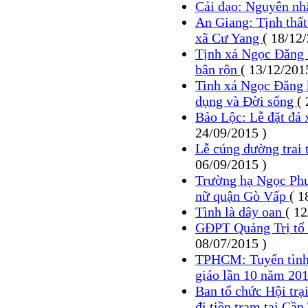
Cải đạo: Nguyên nh
An Giang: Tịnh thất
xã Cư Yang
( 18/12
Tịnh xá Ngọc Đăng 
bận rộn
( 13/12/201
Tinh xá Ngọc Đăng 
dụng và Đời sống
(
Bảo Lộc: Lễ đặt đá
24/09/2015 )
Lễ cúng dường trai 
06/09/2015 )
Trường hạ Ngọc Phư
nữ quận Gò Vấp
( 1
Tình là dây oan
( 1
GĐPT Quảng Trị tổ 
08/07/2015 )
TPHCM: Tuyển tình n
giáo lần 10 năm 20
Ban tổ chức Hội trại
đi tiền trạm tại Cầ