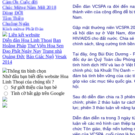
bận rộn
Chúc Mừng Năm Mới 2018
Diễn đàn VCSPA ra đời đến na
Dòng ĐỜI
thành viên của cộng đồng đễ bị 
Tâm Thiền
Nam.
Chuông Ngân
Kính mừng Phật Đản
Gặp mặt thường niên VCSPA 201
Anh không chết đâu em
xã hội dân sự ở Việt Nam, đó
Liên kết website
Kiếp này
HIV/AIDS cho đất nước. Chia sẻ 
Diễn đàn Hoa Linh Thoại
Ban
chính sách, tăng cường tính bề
Hoằng Pháp
Thư Viện Hoa Sen
Đạo Phật Ngày Nay
Trang nhà
Tại đây, ông Bùi Đức Dương -
Quảng Đức
Báo Giác Ngộ
Vesak
đốc dự án Quỹ Toàn cầu Phòng 
2014
tình hình dịch HIV và lao ở Việt
chính phủ; bà Khuất Thị Oanh –
Thông tin bình chọn
đảm bà tính bền vững cùa các 
Nhờ đâu bạn biết đến website Hoa
góp vào các mục tiêu quốc gia. 
Linh Thoại của chúng tôi ?
hội.
Sự giới thiệu của bạn bè
Tình cờ bắt gặp trên Google
Sau đó diễn đàn chia ra 3 phiên
chính; phiên 2 thảo luận tư c
lực; phiên 3 thảo luận về năng lự
Diễn đàn diễn ra trong 3 ngày t
luận về các mô hình can thiệp t
chức Tôn giáo, thắp nến tưởng 
viên của VCSPA, cuối cùng là h