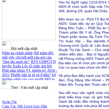
Vào lúc 8g30 ngày 12/11/2014,
AIDS tổ chức buổi Gặp mặt Thư
306, đường 2/9, quận Hải Châu,
Đến tham dự có PGS.TS Bùi Đ
AIDS- Giám đốc dự án Quỹ To
Đặng Đôn Tuấn – PGĐ Dự án Q
Thành phần Bộ Y tế; Ông Ph
Thành phần Vusta; Bà Trịnh Thị
Thị Xuân Hải – Đại diệnHội
Chương trình Quốc tế, Liên đoà
Bài mới cập nhật
Khuất Thị Hải Oanh – Chủ nhi
Nhìn lại chính mình
Nữ giám đốc
nhiệm diễn đàn; - Bác sĩ Nguyễ
mất việc chỉ bởi một câu nói của
UB Phòng chống AIDS Thành phố
“ông lão quét rác”
BTS GHPGVN
Đại diện các tổ chức phi chính 
huyện Xuân Lộc tổ chức đại hội
Các cơ quan báo chívà với 450 
Phật giáo khóa VI, nhiệm kỳ 2016 -
2021
Phước báu là gì và ở đâu?
Sự
Về phía Ban điều hành của VCS
thương-ghét của con người
Mối lo
đàn; Ông Đặng Văn Khoát – P
của con người
Cải đạo: Nguyên
Giám đốc Trung tâm Tham vấn 
Thơ - Văn mới cập nhật
nhân & giải pháp
Nỗi lòng của các
bệnh nhân nghèo
An Giang: Tịnh
Sau tiết mục văn nghệ chào mừ
thất Quy Nguyên phát quà từ thiện
phát biểu khai mạc và giới th
Xuân Thi
tại xã Cư Yang
Tịnh xá Ngọc Đăng
Oanh đã nhắc đến những thành v
Cảm Tác Nỗi Lòng Lưu Dân
khai giảng Thiền dành cho Người
trường đa dành một phút để tưở
Cảm Ơn Cuộc đời