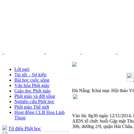
Trang chủ
Nhạc Phật giáo
Pháp âm
Thơ - Văn
Lời ngỏ
Tin tức - Sự kiện
Bài học cuộc sống
Văn hóa Phật giáo
Đà Nẵng: Khai mạc Hội thảo 
Giáo dục Phật giáo
Phật giáo và đời sống
Nghiên cứu Phật học
Phật giáo Thế giới
Hoạt động CLB Hoa Linh
Vào lúc 8g30 ngày 12/11/2014, 
Thoại
AIDS tổ chức buổi Gặp mặt Thư
306, đường 2/9, quận Hải Châu,
Từ điển Phật học