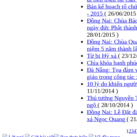
Bản kế hoạch tổ chức
- 2015
( 26/06/2015
Đồng Nai: Chùa Bảo
ngày đức Phật thành
28/01/2015 )
Đồng Nai: Chùa Qua
niệm 5 năm thành l
Từ bi Hỷ xả
( 23/12
Chìa khóa hạnh phú
Đà Nẵng: Tọa đàm về
giáo trong công tác
10 lý do khiến ngườ
11/11/2014 )
Thủ tướng Nguyễn T
ngộ
( 28/10/2014 )
Đồng Nai: Lễ Đặt đá
xá Ngọc Quang
( 21
1
2
3
4