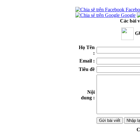
Facebo
Google
Các bài v
GỬ
Họ Tên
:
Email :
Tiêu đề
Nội
dung :
C