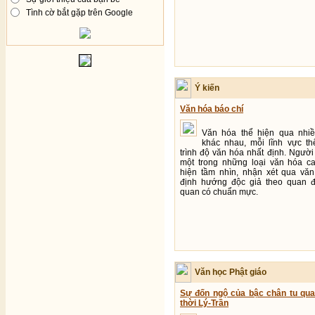
Tình cờ bắt gặp trên Google
Ý kiến
Văn hóa báo chí
Văn hóa thể hiện qua nhiề
khác nhau, mỗi lĩnh vực th
trình độ văn hóa nhất định. Người
một trong những loại văn hóa ca
hiện tầm nhìn, nhận xét qua vă
định hướng độc giả theo quan 
quan có chuẩn mực.
Văn học Phật giáo
Sự đốn ngộ của bậc chân tu qua
thời Lý-Trần