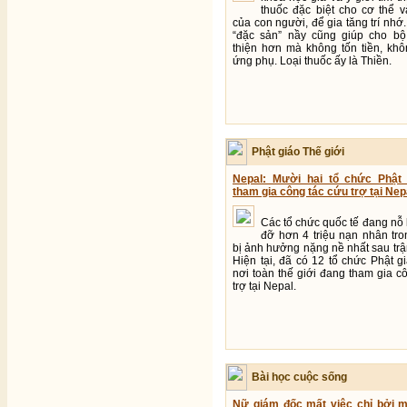
thuốc đặc biệt cho cơ thể 
của con người, để gia tăng trí nhớ.
“đặc sản” nầy cũng giúp cho b
thiện hơn mà không tốn tiền, khô
ứng phụ. Loại thuốc ấy là Thiền.
Phật giáo Thế giới
Nepal: Mười hai tổ chức Phật
tham gia công tác cứu trợ tại Nep
Các tổ chức quốc tế đang nỗ 
đỡ hơn 4 triệu nạn nhân tr
bị ảnh hưởng nặng nề nhất sau trậ
Hiện tại, đã có 12 tổ chức Phật g
nơi toàn thế giới đang tham gia c
trợ tại Nepal.
Bài học cuộc sống
Nữ giám đốc mất việc chỉ bởi m