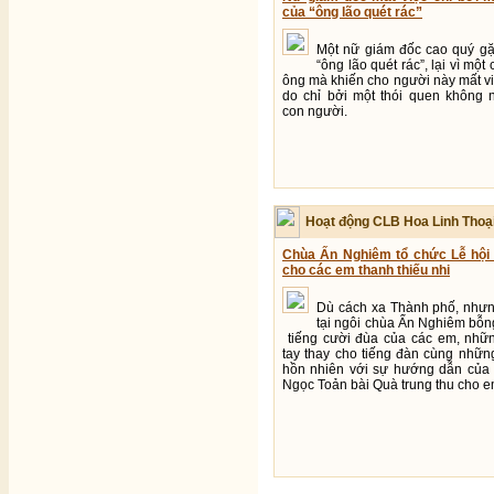
của “ông lão quét rác”
Một nữ giám đốc cao quý gặ
“ông lão quét rác”, lại vì một
ông mà khiến cho người này mất v
do chỉ bởi một thói quen không 
con người.
Hoạt động CLB Hoa Linh Thoạ
Chùa Ấn Nghiêm tổ chức Lễ hội
cho các em thanh thiếu nhi
Dù cách xa Thành phố, như
tại ngôi chùa Ấn Nghiêm bỗn
tiếng cười đùa của các em, nhữn
tay thay cho tiếng đàn cùng nhữn
hồn nhiên với sự hướng dẫn của 
Ngọc Toản bài Quà trung thu cho 