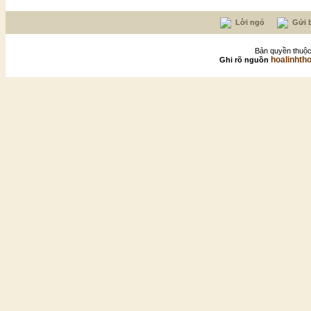
Lời ngỏ
Gửi b
Bản quyền thuộc
hoalinhth
Ghi rõ nguồn