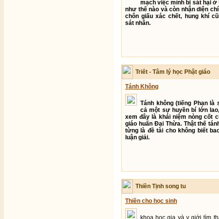
mạch việc mình bị sát hại ở
như thế nào và còn nhận diện chí
chôn giấu xác chết, hung khí c
sát nhân.
Triết - Tâm lý học Phật giáo
Tánh Không
Tánh không (tiếng Phạn là
cả một sự huyền bí lớn lao
xem đây là khái niệm nòng cốt c
giáo huấn Đại Thừa. Thật thế tán
từng là đề tài cho không biết ba
luận giải.
Thiền Tịnh song tu
Thiền cho học sinh
khoa học gia và y giới tìm th