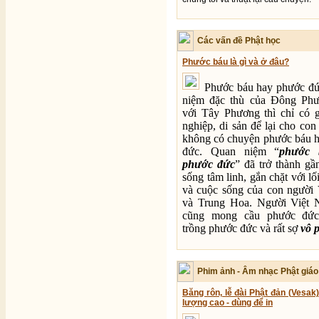
Các vấn đề Phật học
Phước báu là gì và ở đâu?
Phước báu hay phước đứ
niệm đặc thù của Đông Phư
với Tây Phương thì chỉ có gi
nghiệp, di sản để lại cho co
không có chuyện phước báu 
đức. Quan niệm “
phước 
phước đức
” đã trở thành gầ
sống tâm linh, gắn chặt với lố
và cuộc sống của con người
và Trung Hoa. Người Việt 
cũng mong cầu phước đức
trồng phước đức và rất sợ
vô 
Phim ảnh - Âm nhạc Phật giáo
Băng rôn, lễ đài Phật đản (Vesak
lượng cao - dùng để in