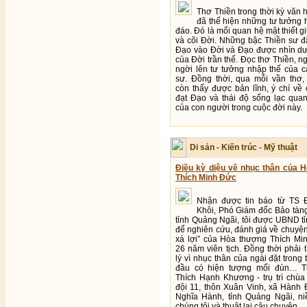
Thơ Thiền trong thời kỳ văn 
đã thể hiện những tư tưởng 
đáo. Đó là mối quan hệ mật thiết g
và cõi Đời. Những bậc Thiền sư đ
Đạo vào Đời và Đạo được nhìn dư
của Đời trần thế. Đọc thơ Thiền, ng
ngời lên tư tưởng nhập thế của c
sư. Đồng thời, qua mỗi vần thơ,
còn thấy được bản lĩnh, ý chí về
đạt Đạo và thái độ sống lạc quan
của con người trong cuộc đời này.
Di sản - Kiến trúc - Mỹ thuật
Điều kỳ diệu về nhục thân của 
Thích Minh Đức
Nhận được tin báo từ TS 
Khôi, Phó Giám đốc Bảo tàn
tỉnh Quảng Ngãi, tôi được UBND t
để nghiên cứu, đánh giá về chuyện
xá lợi” của Hòa thượng Thích Mi
26 năm viên tịch. Đồng thời phải 
lý vì nhục thân của ngài đặt trong 
đầu có hiện tượng mối đùn… T
Thích Hạnh Khương - trụ trì chùa
đội 11, thôn Xuân Vinh, xã Hành 
Nghĩa Hành, tỉnh Quảng Ngãi, ni
chúng tôi và thuật lại câu chuyện.