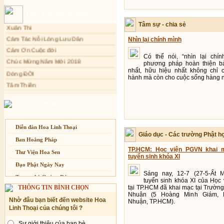
biết đi, chắc cũng chưa 
Sự thương-ghét của con người
Non (Preschool) lúc ba t
Thơ - Văn mới cập nhật
Xuân Thi
Mối lo của con người
Tâm sự - chia sẻ
Cảm Tác Nỗi Lòng Lưu Dân
Cải đạo: Nguyên nhân & giải pháp
Nhìn lại chính mình
Cảm Ơn Cuộc đời
Nỗi lòng của các bệnh nhân nghèo
Chúc Mừng Năm Mới 2018
Có thể nói, “nhìn lại chín
An Giang: Tịnh thất Quy Nguyên
phát quà từ thiện tại xã Cư Yang
phương pháp hoàn thiện bả
Dòng ĐỜI
nhất, hữu hiệu nhất không chỉ c
Tâm Thiền
Tịnh xá Ngọc Đăng khai giảng Thiền
hành mà còn cho cuộc sống hàng n
dành cho Người bận rộn
Chuông Ngân
Kính mừng Phật Đản
Liên kết website
Anh không chết đâu em
Kiếp này
Diễn đàn Hoa Linh Thoại
Giáo dục - Các trường Phật h
Ban Hoằng Pháp
TP.HCM: Học viện PGVN khai m
Thư Viện Hoa Sen
tuyển sinh khóa XI
Đạo Phật Ngày Nay
Sáng nay, 12-7 (27-5-Ất Mù
Trang nhà Quảng Đức
tuyển sinh khóa XI của Học
THÔNG TIN BÌNH CHỌN
tại TP.HCM đã khai mạc tại Trườn
Báo Giác Ngộ
Nhuận (5 Hoàng Minh Giám, P
Nhờ đâu bạn biết đến website Hoa
Nhuận, TP.HCM).
Vesak 2014
Linh Thoại của chúng tôi ?
Sự giới thiệu của bạn bè