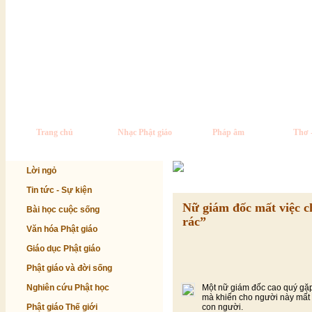
Nhìn lại chính mình
Có thể nói, “nhìn lại chính 
hiệu nhất không chỉ cho việ
Trang chủ
Nhạc Phật giáo
Pháp âm
Thơ 
Lời ngỏ
Tin tức - Sự kiện
Nữ giám đốc mất việc ch
Bài học cuộc sống
rác”
Văn hóa Phật giáo
Giáo dục Phật giáo
Phật giáo và đời sống
Nghiên cứu Phật học
Một nữ giám đốc cao quý gặp 
mà khiến cho người này mất 
Phật giáo Thế giới
con người.