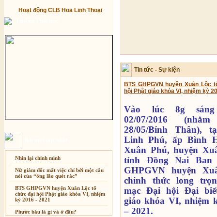
Hoạt động CLB Hoa Linh Thoại
Từ điển Phật học
Phước báu là gì và ở đ
Tin tức - Sự kiện
Phước báu hay phước đứ
với Tây Phương thì chỉ có
BTS GHPGVN huyện Xuân Lộc tổ
hội Phật giáo khóa VI, nhiệm kỳ 2
chứ không có chuyện ph
báu hay phước đức
” đã
Vào lúc 8g sáng
với lối suy nghĩ và cuộ
02/07/2016 (nhằm
Người Việt Nam ta ai cũ
và rất sợ
vô phúc
.
28/05/Bính Thân), t
Linh Phú, ấp Bình H
Bài mới cập nhật
Xuân Phú, huyện Xuâ
Nhìn lại chính mình
tỉnh Đồng Nai Ban 
Sự thương-ghét của con
GHPGVN huyện Xuâ
Nữ giám đốc mất việc chỉ bởi một câu
nói của “ông lão quét rác”
chính thức long trọ
BTS GHPGVN huyện Xuân Lộc tổ
mạc Đại hội Đại biể
chức đại hội Phật giáo khóa VI, nhiệm
giáo khóa VI, nhiệm 
kỳ 2016 - 2021
Không hiểu con người bi
– 2021.
Phước báu là gì và ở đâu?
nằm trong bụng mẹ thì k