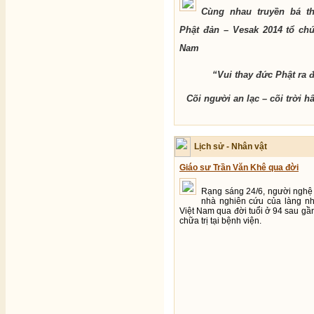
Cùng nhau truyền bá t
Phật đản – Vesak 2014 tổ chứ
Nam
“Vui thay đức Phật ra 
Cõi người an lạc – cõi trời 
Lịch sử - Nhân vật
Giáo sư Trần Văn Khê qua đời
Rạng sáng 24/6, người nghệ s
nhà nghiên cứu của làng nh
Việt Nam qua đời tuổi ở 94 sau gầ
chữa trị tại bệnh viện.