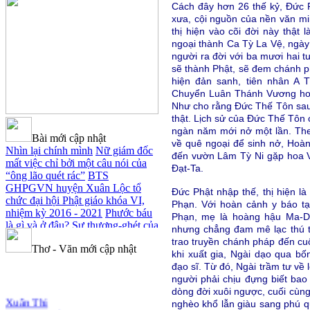
Cách đây hơn 26 thế kỷ, Đức P
xưa, cội nguồn của nền văn m
thị hiện vào cõi đời này thật
ngoại thành Ca Tỳ La Vệ, ngày
người ra đời với ba mươi hai t
sẽ thành Phật, sẽ đem chánh p
hiện đản sanh, tiên nhân A 
Chuyển Luân Thánh Vương hoặc
Như cho rằng Đức Thế Tôn sau 
thật. Lịch sử của Đức Thế Tôn 
ngàn năm mới nở một lần. Theo
Bài mới cập nhật
về quê ngoại để sinh nở, Hoà
Nhìn lại chính mình
Nữ giám đốc
đến vườn Lâm Tỳ Ni gặp hoa Vô
mất việc chỉ bởi một câu nói của
Đạt-Ta.
“ông lão quét rác”
BTS
GHPGVN huyện Xuân Lộc tổ
Đức Phật nhập thế, thị hiện là
chức đại hội Phật giáo khóa VI,
Phạn. Với hoàn cảnh y báo tạ
nhiệm kỳ 2016 - 2021
Phước báu
Phạn, mẹ là hoàng hậu Ma-Da
là gì và ở đâu?
Sự thương-ghét của
nhưng chẳng đam mê lạc thú tr
con người
Mối lo của con người
trao truyền chánh pháp đến cuố
Thơ - Văn mới cập nhật
Cải đạo: Nguyên nhân & giải pháp
khi xuất gia, Ngài dạo qua bố
Nỗi lòng của các bệnh nhân nghèo
đạo sĩ. Từ đó, Ngài trầm tư về
An Giang: Tịnh thất Quy Nguyên
người phải chịu đựng biết bao 
phát quà từ thiện tại xã Cư Yang
dòng đời xuôi ngược, cuối cùng 
Xuân Thi
Tịnh xá Ngọc Đăng khai giảng
nghèo khổ lẫn giàu sang phú quý
Cảm Tác Nỗi Lòng Lưu Dân