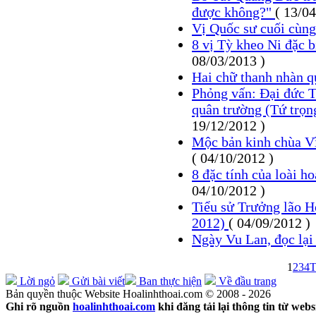
được không?"
( 13/04
Vị Quốc sư cuối cùng
8 vị Tỳ kheo Ni đặc 
08/03/2013 )
Hai chữ thanh nhàn 
Phỏng vấn: Đại đức T
quân trường (Tứ trọn
19/12/2012 )
Mộc bản kinh chùa Vĩ
( 04/10/2012 )
8 đặc tính của loài h
04/10/2012 )
Tiểu sử Trưởng lão 
2012)
( 04/09/2012 )
Ngày Vu Lan, đọc lại
1
2
3
4
T
Lời ngỏ
Gửi bài viết
Ban thực hiện
Về đầu trang
Bản quyền thuộc Website Hoalinhthoai.com © 2008 - 2026
Ghi rõ nguồn
hoalinhthoai.com
khi đăng tải lại thông tin từ webs