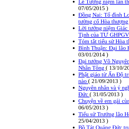
Lễ Tưởng niệm lần t
07/05/2015 )
Đồng Nai: Tổ đình Lo
tường cố Hòa thượng
Lời tưởng niệm Giác 
Tịnh của TƯ GHPG
Tóm tắt tiểu sử Hòa 
Bình Thuận: Đại lão 
03/01/2014 )
Đại tướng Võ Nguyên
Nhân Tông
( 13/10/2
Phật giáo từ Ấn Độ t
nào
( 21/09/2013 )
Nguyên nhân và ý ngh
Đức
( 31/05/2013 )
Chuyện về em gái cù
06/05/2013 )
Tiểu sử Trưởng lão 
25/04/2013 )
Bồ Tát Quảng Đức trướ