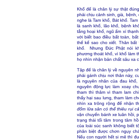
Khổ đế là chân lý sự thật đún
phải chịu cảnh sinh, già, bệnh,
nghe là Tam khổ, Bát khổ. Tam 
là sanh khổ, lão khổ, bệnh khổ
tắng hoại khổ, ngũ ấm xí thạnh
với biết bao điều bất toàn, b
thể kể sao cho xiết. Thân bất 
khổ. Nhưng Đức Phật nói kh
phương thoát khổ, vì khổ làm t
họ nhìn nhận bản chất sâu xa 
Tập đế là chân lý về nguyên n
phải gánh chịu nơi thân này, c
là nguyên nhân của đau khổ, 
nguyên động lực làm xoay chu
tham thì thâm vì tham lam ch
thấy hại sau lưng, tham làm c
nhìn xa trông rộng để nhận t
đốm lửa sân có thể thiêu rụi c
vận chuyển bánh xe luân hồi, ph
trạng thái tối tăm trong tâm hồ
của loài súc sanh không biết tôn
phân biệt được chơn ngụy chá
Nếu con người hết si mê thì đư