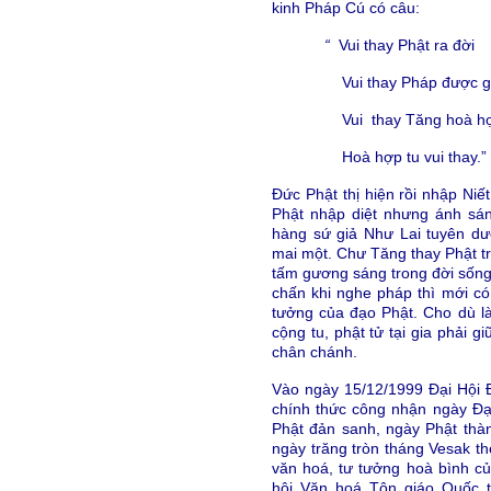
kinh Pháp Cú có câu:
“
Vui thay Phật ra đời
Vui thay Pháp được gi
Vui thay Tăng hoà h
Hoà hợp tu vui thay.”
Đức Phật thị hiện rồi nhập Niế
Phật nhập diệt nhưng ánh sán
hàng sứ giả Như Lai tuyên dư
mai một. Chư Tăng thay Phật tr
tấm gương sáng trong đời sống 
chấn khi nghe pháp thì mới có
tưởng của đạo Phật. Cho dù là
cộng tu, phật tử tại gia phải 
chân chánh.
Vào ngày 15/12/1999 Đại Hội 
chính thức công nhận ngày Đại
Phật đản sanh, ngày Phật thà
ngày trăng tròn tháng Vesak th
văn hoá, tư tưởng hoà bình c
hội Văn hoá Tôn giáo Quốc t