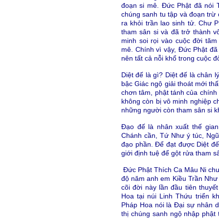
đoạn si mê. Đức Phật đã nói 
chúng sanh tu tập và đoạn trừ 
ra khỏi trần lao sinh tử. Chư 
tham sân si và đã trở thành 
minh soi rọi vào cuộc đời tăm
mê. Chính vì vậy, Đức Phật đã 
nên tất cả nỗi khổ trong cuộc đ
Diệt đế là gì? Diệt đế là chân 
bậc Giác ngộ giải thoát mới thấ
chơn tâm, phật tánh của chính 
không còn bị vô minh nghiệp ch
những người còn tham sân si k
Đạo đế là nhân xuất thế gia
Chánh cần, Tứ Như ý túc, Ngũ
đạo phần. Để đạt được Diệt đế
giới định tuệ để gột rửa tham s
Đức Phật Thích Ca Mâu Ni chu
độ năm anh em Kiều Trần Như 
cõi đời này lần đầu tiên thuy
Hoa tại núi Linh Thứu triển k
Pháp Hoa nói là Đại sự nhân d
thị chúng sanh ngộ nhập phật 