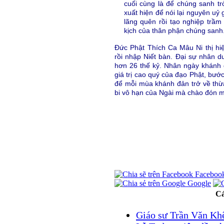
cuối cùng là để chúng sanh trở
xuất hiện để nói lại nguyên uỷ
lãng quên rồi tạo nghiệp trầm
kịch của thân phận chúng sanh
Đức Phật Thích Ca Mâu Ni thị hi
rồi nhập Niết bàn. Đại sự nhân d
hơn 26 thế kỷ. Nhân ngày khánh
giá trị cao quý của đạo Phật, bước đ
để mỗi mùa khánh đản trở về thừ
bi vô hạn của Ngài mà chào đón m
Faceboo
Google
Cá
Giáo sư Trần Văn Kh