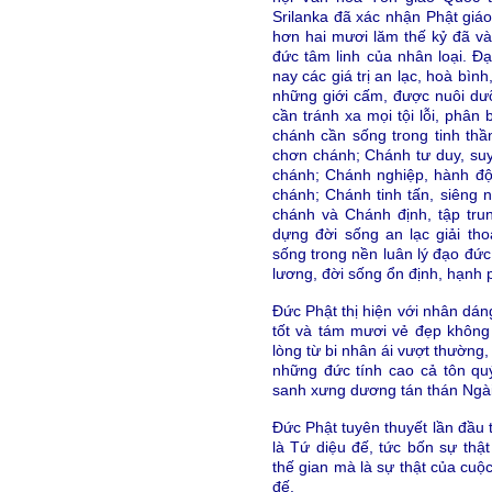
Srilanka đã xác nhận Phật giáo
hơn hai mươi lăm thế kỷ đã và
đức tâm linh của nhân loại. Đ
nay các giá trị an lạc, hoà bìn
những giới cấm, được nuôi dưỡ
cần tránh xa mọi tội lỗi, phân 
chánh cần sống trong tinh thầ
chơn chánh; Chánh tư duy, su
chánh; Chánh nghiệp, hành đ
chánh; Chánh tinh tấn, siêng
chánh và Chánh định, tập tr
dựng đời sống an lạc giải th
sống trong nền luân lý đạo đức
lương, đời sống ổn định, hạnh 
Đức Phật thị hiện với nhân dán
tốt và tám mươi vẻ đẹp không a
lòng từ bi nhân ái vượt thường,
những đức tính cao cả tôn qu
sanh xưng dương tán thán Ngài
Đức Phật tuyên thuyết lần đầu t
là Tứ diệu đế, tức bốn sự th
thế gian mà là sự thật của cuộ
đế.