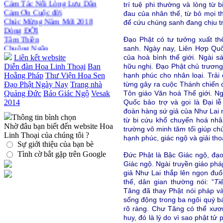
Thiền dành cho Người bận rộn
trí tuệ phi thường và lòng từ
Cảm Ơn Cuộc đời
đau của nhân thế, từ bỏ mọi t
Chúc Mừng Năm Mới 2018
để cứu chúng sanh đang chịu t
Dòng ĐỜI
Tâm Thiền
Đạo Phật có tư tưởng xuất t
Chuông Ngân
sanh. Ngày nay, Liên Hợp Quố
Kính mừng Phật Đản
Liên kết website
của hoà bình thế giới. Ngài s
Anh không chết đâu em
Diễn đàn Hoa Linh Thoại
Ban
hữu nghị. Đạo Phật chủ trương
Kiếp này
Hoằng Pháp
Thư Viện Hoa Sen
hạnh phúc cho nhân loại. Trải
Đạo Phật Ngày Nay
Trang nhà
từng gây ra cuộc Thánh chiến
Quảng Đức
Báo Giác Ngộ
Vesak
Tôn giáo Văn hoá Thế giới. Ng
2014
Quốc bảo trợ và gọi là Đại l
đoàn hàng sứ giả của Như Lai 
Thông tin bình chọn
từ bi cứu khổ chuyển hoá nhâ
Nhờ đâu bạn biết đến website Hoa
trường vô minh tăm tối giúp ch
Linh Thoại của chúng tôi ?
hạnh phúc, giác ngộ và giải tho
Sự giới thiệu của bạn bè
Tình cờ bắt gặp trên Google
Đức Phật là Bậc Giác ngộ, đạo
Giác ngộ. Ngài truyền giáo phá
giả Như Lai thắp lên ngọn đuố
thế, dân gian thường nói: “
Ti
Tăng đã thay Phật nói pháp và
sống động trong ba ngôi quý bá
rõ ràng. Chư Tăng có thể xươ
huy, đó là lý do vì sao phật tử