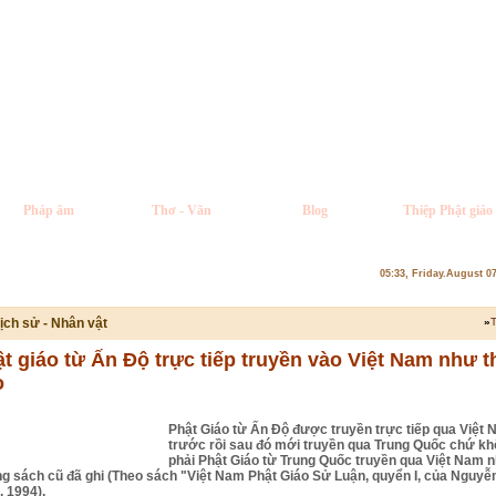
Pháp âm
Thơ - Văn
Blog
Thiệp Phật giáo
05:33, Friday.August 0
ịch sử - Nhân vật
»
T
t giáo từ Ấn Độ trực tiếp truyền vào Việt Nam như t
o
Phật Giáo từ Ấn Ðộ được truyền trực tiếp qua Việt
trước rồi sau đó mới truyền qua Trung Quốc chứ k
phải Phật Giáo từ Trung Quốc truyền qua Việt Nam 
g sách cũ đã ghi (Theo sách "Việt Nam Phật Giáo Sử Luận, quyển I, của Nguyễ
, 1994).