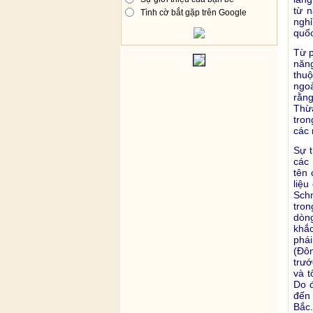
từ 
Tình cờ bắt gặp trên Google
nghỉ
quốc
Từ p
năng
thuộ
ngoà
rằng
Thừa
tron
các
Sự t
các
tên 
liệu
Schn
tron
dòng
khắc
phá
(Ðôn
trướ
và t
Do đ
đến
Bắc.