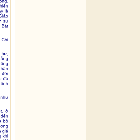
ông.
hiện
y là
Giáo
n sư
 Bát
 Chi
 hư,
hẳng
hông
nhân
 đời
o đó
tình
 như
t, ở
 đến
a bộ
ương
 giá
g khi