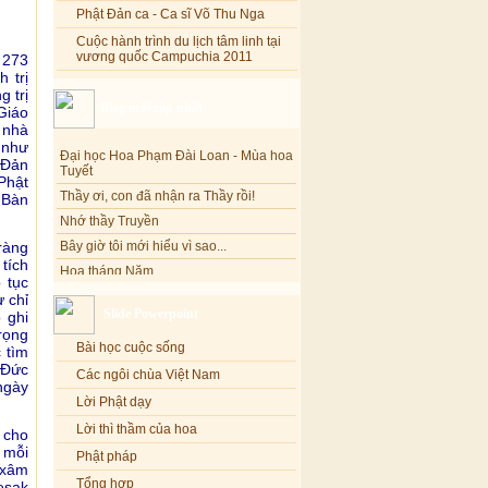
Phật Đản ca - Ca sĩ Võ Thu Nga
Cuộc hành trình du lịch tâm linh tại
vương quốc Campuchia 2011
 273
 trị
 trị
Blog mới cập nhật
Giáo
Đại học Hoa Phạm Đài Loan - Mùa hoa
 nhà
Tuyết
 như
 Ðản
Thầy ơi, con đã nhận ra Thầy rồi!
Phật
Nhớ thầy Truyền
 Bàn
Bây giờ tôi mới hiểu vì sao...
Hoa tháng Năm
ràng
tích
Cổ phần công đức
 tục
Tôi mắc nợ ông Sáu
 chỉ
Slide Powerpoint
 ghi
Đi tìm vũ khúc mùa hè
rọng
Bài học cuộc sống
Mơ màng Phật dạy....
 tìm
Lời thú tội của chị gái nhỏ nhen
 Ðức
Các ngôi chùa Việt Nam
ngày
Lời Phật dạy
Lời thì thầm của hoa
 cho
 mỗi
Phật pháp
 xâm
Tổng hợp
esak