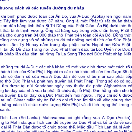
Phương cách và các tuyến đường du nhập
khi bình phục được toàn cõi Ấn Ðộ, vua A-Dục (Asoka) lên ngôi năm
c Tây lịch làm vua được 37 năm. Ông là một Phật tử rất thuần thành
 an dân bằng tinh thần Bi Trí Dũng của Phật Giáo. Ấn Ðộ dưới thời ông
ất thái bình thịnh vượng. Ông rất hăng say trong việc chấn hưng Phật 
đã cho dựng trên 84.000 tháp thờ Phật trên toàn cõi Ấn Ðộ. Ðồng thời
cũng cho dựng vô số những trụ đá tại những nơi di tích của Ðức Phật
 vườn Lâm Tỳ Ni nay nằm trong địa phận nước Nepal nơi Ðức Phật
, tại Bồ Ðề Ðạo Tràng nơi Ðức Phật thành đạo, tại Lộc Uyển nơi Ðức 
ết pháp lần đầu tiên, tại rừng Ta La Song Thọ nơi Ðức Phật nhâp Niết
những trụ đá A-Dục các nhà khảo cổ mới xác định được một cách rõ 
thánh tích của Ðức Phật. Ngoài ra các nhà khảo cổ còn tìm được 35 di 
 chỉ có đánh số của vua A Dục dặn dò con cháu mai sau phải tiếp
g thờ Ðức Phật và phát huy truyền bá Phật Pháp. Trong số đó có ngự
 tìm được tại núi Kandahar ngày nay thuộc địa phận Afghanistan có
g lời dạy của nhà vua là phải tổ chức đại lễ Phật Ðản hằng năm cho t
và truyền bá lời dạy của Ðức Phật đến mọi người... Ngự chỉ số 6 được
 tại núi Gimar miền tây Ấn Ðộ có ghi rõ hơn lời dặn về việc phụng thờ
 bằng cách tổ chức rước tượng Ðức Phật và di tích trọng thể trong 
sanh...
Tích Lan (Sri-Lanka) Mahavamsa có ghi rằng vua A Dục (Asoka)
g tử Mahinda qua Tích Lan để truyền bá Ðạo Phật và kể từ đó về sau
đại lễ Phật Ðản được tổ chức trọng thể. Mặc dầu Tích Lan đã bị Anh
 và bị áp lực của hội truyền giáo Thiên Chúa Tây phương bỏ ngày lễ V