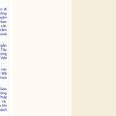
i đi
công
uyên
 bao
 các
trầm
ound
 gần
 Tây
dừng
Việt
 các
ư Mã
 mùa
Giáo
ường
Phật
 cả.
 khi
sách