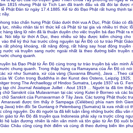
năm 1815 nhưng Phật tử Tích Lan đã tranh đấu và đã đòi lại được 
 lễ Phật Ðản từ ngày 17.4.1885. Kể từ đó Ðạo Phật rất hưng thịnh tại
 nầy.
hong trào chấn hưng Phật Giáo dưới thời vua A Dục, Phật Giáo có đầ
 lực, nhiều nhân tài trí thức kể cả Phật tử tại gia và nhiều trí thức lỗ
c hàng tăng lữ nên đã là thuận duyên cho việc truyền bá đạo Phật ra 
i. Nói tiếp từ thời A Dục, theo nhiều sử liệu được kiểm chứng cho 
 vào thế kỷ thứ hai trước công nguyên tại Ấn Ðộ có tư trào Phật Giáo
 rất phóng khoáng, rất năng động, rất hăng say hoạt động truyền 
g nước và truyền sang nước ngoài nhất là theo đường biển truyền 
 nước chung quanh.
ruyền bá Ðạo Phật từ Ấn Ðộ cùng trong tư trào truyền bá văn minh Ấ
 nước chung quanh. Trong thập hùng ca Ramayana của Ấn Ðộ có nói
các xứ như Sumatra, xứ của vàng (Suvanna Bhumi), Java ...Theo cá
 của W. Cohn trong Buddhha in der Kunst des Ostens, Leipzig 1925; 
itger trong The Archaellogy of Hindoo Sumatra, Leyde 1937 và G. Fer
g tạp chí Journal Asiatique Juillet - Aout 1919 ... Người ta đã tìm thấ
 chữ Sanskrit của Mulavarman tại các vùng Kutei ở Borneo và các bi
 chữ Sanskrit của Purnavarman ở Tây Java. Các tượng Phật thuộc tr
i Amaravati được tìm thấy ở Sampaga (Célèbes) phía nam tỉnh Gie
g Java) trên đồi Se Guntang ở Pelembang (Sumatra) là xưa nhất có th
c công nguyên. Do đó người ta đã kết luận rằng những bước đầu văn 
ôn giáo từ Ấn Ðộ đã truyền qua Indonesia phải xảy ra trước công ngu
ó hệ luận đương nhiên là nền văn minh và tôn giáo từ Ấn Ðộ xuôi 
 Giáo Châu cũng cùng thời điểm và cùng đi theo đường biển lên ph