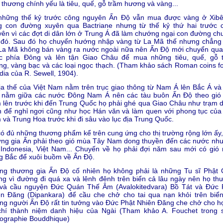
 thương chính yếu là tiêu, quế, gỗ trầm hương và vàng...
những thế kỷ trước công nguyên Ấn Ðộ vẫn mua được vàng ở Xibêr
g con đường xuyên qua Bactriane nhưng từ thế kỷ thứ hai trước 
ên vì các đợt di dân lớn ở Trung Á đã làm chướng ngại con đường ch
 đó. Sau đó họ chuyển hướng nhập vàng từ La Mã thế nhưng chẳng
 La Mã không bán vàng ra nước ngoài nữa nên Ấn Ðộ mới chuyển qua
c phía Ðông và lên tận Giao Châu để mua những tiêu, quế, gỗ 
g, vàng bạc và các loại ngọc thạch. (Tham khảo sách Roman coins f
ndia của R. Sewell, 1904).
ịa thế của Việt Nam nằm trên trục giao thông từ Nam Á lên Bắc Á và
 nằm giữa các nước Ðông Nam Á nên các tàu buôn Ấn Ðộ theo gió
lên trước khi đến Trung Quốc họ phải ghé qua Giao Châu như trạm 
 để nghỉ ngơi cũng như học Hán văn và làm quen với phong tục của 
và Trung Hoa trước khi đi sâu vào lục địa Trung Quốc.
ó đủ những thương phẩm kể trên cung ứng cho thị trường rộng lớn ấy,
ơng gia Ấn phải theo gió mùa Tây Nam dong thuyền đến các nước nh
 Indonesia, Việt Nam... Chuyến về họ phải đợi năm sau mới có gió
g Bắc để xuôi buồm về Ấn Ðộ.
ng thương gia Ấn Ðộ cố nhiên họ không phải là những Tu sĩ Phật 
g vì đường đi quá xa và lênh đênh trên biển cả lâu ngày nên họ th
 và cầu nguyện Ðức Quán Thế Âm (Avalokitedvara) Bồ Tát và Ðức 
n Ðăng (Dipankara) để cầu che chở cho tai qua nạn khỏi trên biển
g người Ấn Ðộ rất tin tưởng vào Ðức Phật Nhiên Ðăng che chở cho họ
chí thành niệm danh hiệu của Ngài (Tham khảo A. Fouchet trong 
nographie Bouddhique)