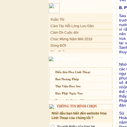
Sự thương-ghét của con người
B. 
Thơ - Văn mới cập nhật
Mối lo của con người
Xuân Thi
Sau 
Cải đạo: Nguyên nhân & giải pháp
trướ
Cảm Tác Nỗi Lòng Lưu Dân
nước
Nỗi lòng của các bệnh nhân nghèo
Cảm Ơn Cuộc đời
vì r
An Giang: Tịnh thất Quy Nguyên
Chúc Mừng Năm Mới 2018
nên 
phát quà từ thiện tại xã Cư Yang
vua 
Dòng ĐỜI
tại
Tịnh xá Ngọc Đăng khai giảng Thiền
Tâm Thiền
dành cho Người bận rộn
Sanh
thuy
Chuông Ngân
...
Liên kết website
Kính mừng Phật Đản
Nhờ 
Anh không chết đâu em
các 
Kiếp này
Diễn đàn Hoa Linh Thoại
ngự
phụn
Ban Hoằng Pháp
số 4
Thư Viện Hoa Sen
nhữn
thể 
Đạo Phật Ngày Nay
thấy
Phật
Trang nhà Quảng Đức
đản 
THÔNG TIN BÌNH CHỌN
Báo Giác Ngộ
Sử 
Nhờ đâu bạn biết đến website Hoa
Vesak 2014
Hoàn
Linh Thoại của chúng tôi ?
năm 
lăng
Sự giới thiệu của bạn bè