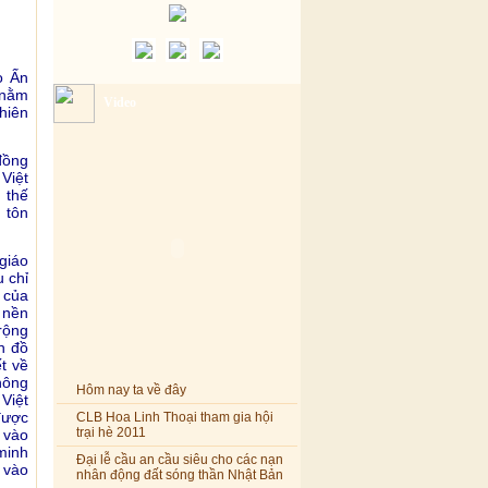
o Ấn
 nằm
Video
hiên
đồng
Việt
 thế
 tôn
giáo
 chỉ
 của
 nền
rộng
n đồ
t về
hông
Hôm nay ta về đây
Việt
CLB Hoa Linh Thoại tham gia hội
được
trại hè 2011
 vào
 minh
Đại lễ cầu an cầu siêu cho các nạn
 vào
nhân động đất sóng thần Nhật Bản