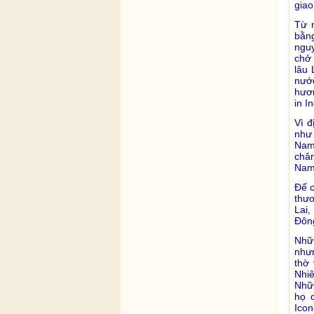
giao
Từ 
bằn
nguy
chở
lâu
nướ
hươn
in I
Vì đ
như
Nam 
chân
Nam 
Ðể c
thư
Lai,
Ðôn
Nhữ
nhưn
thờ
Nhiê
Nhữn
họ 
Ico