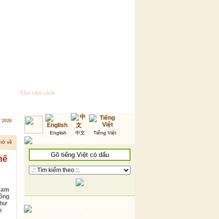
Thư viện sách
7 2026
English
中文
Tiếng Việt
Tìm kiếm thông tin
rở về
hế
 Nam
hông
như
Thư viện hình ảnh
n