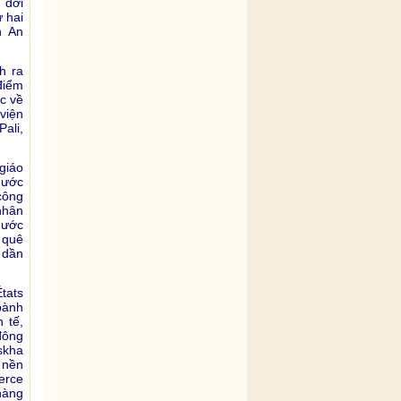
 đời
ứ hai
h An
h ra
điểm
ức về
viện
ali,
giáo
nước
công
nhân
nước
 quê
 dần
tats
bành
 tế,
đông
iskha
 nền
erce
hàng