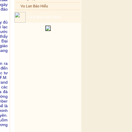
ngày
Vu Lan Báo Hiếu
 đảo
CLB Hoa Linh Thoại
y đủ
i lạc
nước
thấy
 Ðại
giáo
sang
n ra
 đến
c tư
F.M.
rand
y các
a đá
ường
mber
ể là
minh
yên.
buồm
ương