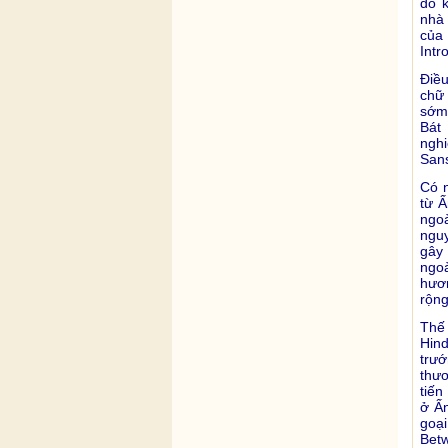
đó 
nhà 
của
Intr
Ðiề
chữ 
sớm 
Bát 
nghi
Sans
Có n
từ Ấ
ngo
nguy
gây
ngoà
hươn
rộng
Thế
Hin
trư
thươ
tiến
ở Ấ
goạ
Bet