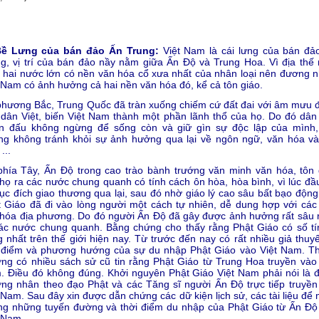
Bề Lưng của bán đảo Ấn Trung:
Việt Nam là cái lưng của bán đả
g, vị trí của bán đảo nầy nằm giữa Ấn Ðộ và Trung Hoa. Vì địa thế
 hai nước lớn có nền văn hóa cổ xưa nhất của nhân loại nên đương n
 Nam có ảnh hưởng cả hai nền văn hóa đó, kể cả tôn giáo.
hương Bắc, Trung Quốc đã tràn xuống chiếm cứ đất đai với âm mưu 
dân Việt, biến Việt Nam thành một phần lãnh thổ của họ. Do đó dân 
ến đấu không ngừng để sống còn và giữ gìn sự độc lập của mình,
ng không tránh khỏi sự ảnh hưởng qua lại về ngôn ngữ, văn hóa và
...
hía Tây, Ấn Ðộ trong cao trào bành trướng văn minh văn hóa, tôn 
họ ra các nước chung quanh có tính cách ôn hòa, hòa bình, vì lúc đầu
ục đích giao thương qua lại, sau đó nhờ giáo lý cao sâu bất bạo động
 Giáo đã đi vào lòng người một cách tự nhiên, dễ dung hợp với các
hóa địa phương. Do đó người Ấn Ðộ đã gây được ảnh hưởng rất sâu 
ác nước chung quanh. Bằng chứng cho thấy rằng Phật Giáo có số tí
 nhất trên thế giới hiện nay. Từ trước đến nay có rất nhiều giả thuyế
i điểm và phương hướng của sự du nhập Phật Giáo vào Việt Nam. T
ng có nhiều sách sử cũ tin rằng Phật Giáo từ Trung Hoa truyền vào 
 Ðiều đó không đúng. Khởi nguyên Phật Giáo Việt Nam phải nói là 
ng nhân theo đạo Phật và các Tăng sĩ người Ấn Ðộ trực tiếp truyền
 Nam. Sau đây xin được dẫn chứng các dữ kiện lịch sử, các tài liệu để
ng những tuyến đường và thời điểm du nhập của Phật Giáo từ Ấn Ðộ
 Nam.