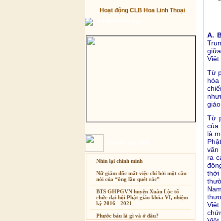
Hoạt động CLB Hoa Linh Thoại
Từ điển Phật học
A. 
Trun
giữa
Việt
Từ p
hóa 
chi
như
giáo 
Từ p
của 
là m
Phật
Bài mới cập nhật
văn 
ra c
Nhìn lại chính mình
đông
thờ
Nữ giám đốc mất việc chỉ bởi một câu
nói của “ông lão quét rác”
thườ
Nam.
BTS GHPGVN huyện Xuân Lộc tổ
thươ
chức đại hội Phật giáo khóa VI, nhiệm
kỳ 2016 - 2021
Việt
chứ
Phước báu là gì và ở đâu?
Việt