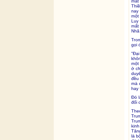
mất 
Thiề
nay
một 
Luy 
mất 
Nhã
Tron
gọi 
"Ðại
khôn
một 
ở ch
duyê
đều
mà 
hay 
Ðó l
đối 
Theo
Trun
Tru
kinh
Tăng
là b