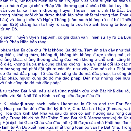
năm 594, Sư người miền nam Ấn Ðộ, qua Việt Nam truyền bá thiền t
n sư hành đạo tại chùa Pháp Vân thường gọi là chùa Dâu tại Luy Lâu 
 vẫn còn tại xã Thanh Khương, huyện Thuận Thành, tỉnh Hà Bắc. Ðâ
trong những ngôi chùa được thành lập sớm nhất tại trung tâm Phật 
Lâu) và dòng thiền Vô Ngôn Thông (năm sanh không rõ chỉ biết Thiề
năm 826) chẳng hạn ta thấy rõ ràng là trực tiếp ảnh hưởng tư tưởng
 từ Ấn Ðộ.
g sách Thuyền Uyển Tập Anh, có ghi đoạn văn Thiền sư Tỳ Ni Ða Lưu
đệ tử Pháp Hiền bảo rằng:
 phàm tâm ấn của chư Phật không lừa dối ta. Tâm ấn tràn đầy như thái
g thiếu, không thừa, không đi, không tới, không được không mất, c
chẳng khác, chẳng thường chẳng đoạ; vốn không ở chỗ sinh, cũng k
ỗ diệt, không lìa xa mà cũng chẳng không lìa xa vì phải đối lập các 
n hư vọng mà phải đặt giả ra các tên như vậy. Cho nên chư Phật ba
 do đó mà đắc pháp, Tổ các đời cũng do đó mà đắc pháp, ta cũng d
đắc pháp, ngươi cũng do đó mà đắc pháp. Ðến như những loài hữu 
vô tình cũng do đó mà đắc pháp".
à tư tưởng Bát Nhã, nếu ai đã từng nghiên cứu kinh Bát Nhã đều rõ,
chiếu với Bát Nhã Tâm Kinh ta cũng hiểu được điều đó.
 K. Mukerji trong sách Indian Literature in China and the Far Eas
g Hoa phải đợi đến đầu thế kỷ thứ V, Cưu Ma La Thập (Kumarajiva)
ng Hoa dịch kinh Bát Nhã và sau đó mới có ảnh hưởng sâu rộng củ
 nầy. Trong khi đó bộ Bát Thiên Tụng Bát Nhã (Astasahasrika) do Kh
 Hội dịch tại Giao Châu vào đầu thế kỷ III được các nhà Phật học đánh
ộ kinh từ Ấn Ðộ xuất hiện xưa nhất trong toàn bộ văn hệ Bát Nhã. Tron