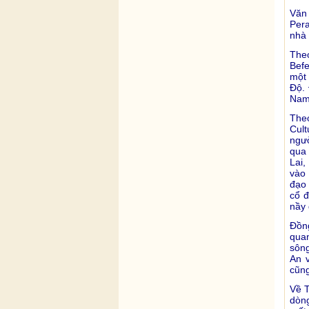
Văn 
Pera
nhà 
The
Befe
một 
Ðộ. 
Nam 
Theo
Cult
ngườ
qua 
Lai,
vào 
đạo 
cổ đ
nầy 
Ðồn
qua
sôn
An 
cũng
Về T
dòng