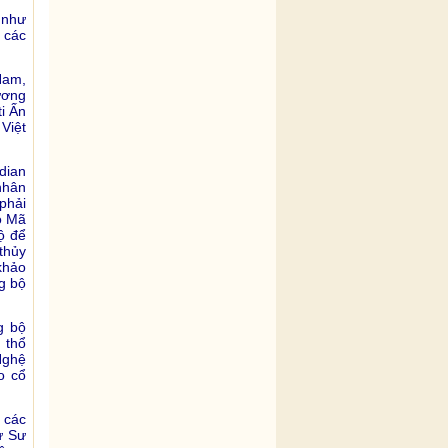
 như
 các
Nam,
ương
i Ấn
Việt
dian
nhân
phải
o Mã
ộ để
thủy
khảo
g bộ
g bộ
 thổ
Nghệ
o cổ
 các
ư Sư