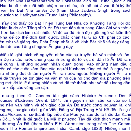
kinh Bát Nhã Damasahasrika do Lokasema dịch tại Trung Quốc cuối
Hán là bộ kinh xuất hiện chậm hơn nhiều, có thể nói là vào thời kỳ th
 văn hệ Bát Nhã tại Ấn Ðộ (tham khảo Jaidava Singh trong sác
oduction to Hadhyamaka (Trung luận) Philosophy).
u nầy cho thấy bộ Bát Thiên Tụng Bát Nhã do Khương Tăng Hội dịc
Hán là do các Tăng sĩ từ Ấn Ðộ trực tiếp đưa sang Giao Chỉ vào thời 
hơn lúc dịch kinh rất nhiều. Vì để có đủ trình độ ngôn ngữ và kiến th
Nhã để có thể dịch kinh được, chắc chắn tại Giao Chỉ phải có các 
ên cứu và giảng dạy Phật Pháp nhất là về kinh Bát Nhã và dạy tiếng P
krit do các Tăng sĩ người Ấn giảng dạy.
hiều lối giải thích về nguyên nhân của sự truyền bá văn minh và tôn 
n Ðộ ra các nước chung quanh trong đó từ việc di dân từ Ấn Ðộ ra 
ài cũng là những nguyên nhân quan trọng. Vào những năm đầu 
ên có các cuộc xâm lăng của người Kushans cũng có thể là nguyên 
 ra những đợt di tản người Ấn ra nước ngoài. Những người Ấn ra 
i đã truyền bá tôn giáo và văn minh của họ cho dân địa phương trên
g mới đó là lẽ đương nhiên và nó đã trở thành như vết dầu loang dần
 ra khắp các vùng lân cận.
 nhưng theo G. Coedes tác giả sách Histoire Ancienne Des É
douisée d'Extrême Orient, 1944, thì nguyên nhân sâu xa của sự 
ớng nền văn minh và tôn giáo của Ấn Ðộ trước công nguyên là kinh
ng mại, sự giao dịch giữa Viễn Ðông và Ðịa Trung Hải. Kế đến là sự 
 của Alexandre, sự thành lập triều đại Maurya, sau đó là triều đại Kan
n Ðộ... Nhất là đế quốc La Mã ở phương Tây đã kích thích mạnh mẽ
i thương Ấn Ðộ (tham khảo E.H. Warminton trong sách The Comm
ween The Roman Empire and India, Cambridge 1928). Những món 