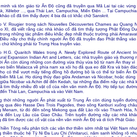
minh và tôn giáo từ Ấn Ðộ cũng đã truyền qua Mã Lai tại các vùng
k, Xêlebơ ..., qua Thái Lan, Campuchia, Miến Ðiện ... Tại Campuchia
khảo cổ đã tìm thấy được 4 bia đá có khắc chữ Sanskrit.
o V. Rougier trong sách Nouvelles Découvertes Chames au Quang 
o XI, đã viết rằng các nhà khảo cổ đã tìm thấy tượng Phật Ðông D
trong những tác phẩm điêu khắc đẹp nhất thuộc trường phái Amaravat
Ðiều nầy cho thấy chính người Ấn Ðộ đã truyền đạo Phật thẳng vào 
chứ không phải từ Trung Hoa truyền vào.
 H.G. Quaritch Wales trong A. Newly Explored Route of Ancient In
ural Expansion Indian Art and Letters, các nhà truyền giáo và thương 
i Ấn còn dùng những con đường vừa thủy vừa bộ từ nam Ấn thay vì 
eo biển Malacca về phía nam xa xôi họ đã qua eo đất Kra và bán đả
 họ có thể vượt mấy tiếng đồng hồ đường bộ là có thể từ biển Ấn Ð
biển Mã Lai. Họ dùng thủy đạo giữa Andaman và Nicobar, hoặc dùng 
giữa Nicobar và Achin để đến Kedah, tại những địa điểm nầy các nhà 
ã tìm thấy nhiều đồ vật cổ của nền văn minh Ấn Ðộ. Họ tiếp tục đườn
đến Thái Lan, Campuchia và vào Viêt Nam.
g thời những người Ấn phát xuất từ Trung Ấn còn dùng tuyến đườn
ng qua đèo Hasse Des Trois Pagodes, theo sông Kanburi xuống châu
g Menam, từ đó đến sông Mekong qua đất Lào rồi vào Thanh Hóa, 
và đến Luy Lâu của Giao Châu. Trên tuyến đường nầy các nhà khả
 đã tìm được các cổ vật của nền văn minh Ấn Ðộ và di tích Phật Giáo.
hiền Tông nếu phân tích các văn thơ thiền sớm nhất tại Việt Nam như
 thiền thuộc hệ Tỳ Ni Ða Lưu Chi (Vinitaruci, năm sanh không rõ nh