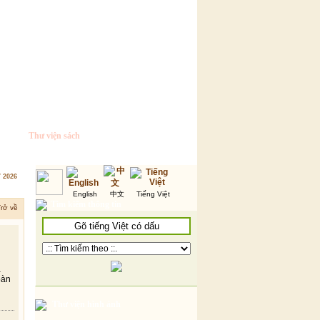
Thư viện sách
7 2026
English
中文
Tiếng Việt
Tìm kiếm thông tin
rở về
a
oàn
Thư viện hình ảnh