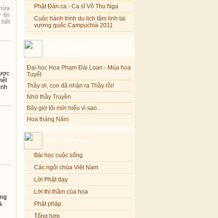
Phật Đản ca - Ca sĩ Võ Thu Nga
thừa
 tín
Cuộc hành trình du lịch tâm linh tại
 hết
vương quốc Campuchia 2011
Blog mới cập nhật
Đại học Hoa Phạm Đài Loan - Mùa hoa
Tuyết
được
hết
Thầy ơi, con đã nhận ra Thầy rồi!
ành
Nhớ thầy Truyền
Bây giờ tôi mới hiểu vì sao...
Hoa tháng Năm
Cổ phần công đức
Tôi mắc nợ ông Sáu
Slide Powerpoint
Đi tìm vũ khúc mùa hè
Bài học cuộc sống
Mơ màng Phật dạy....
Các ngôi chùa Việt Nam
Lời thú tội của chị gái nhỏ nhen
Lời Phật dạy
Lời thì thầm của hoa
áng
à
Phật pháp
Tổng hợp