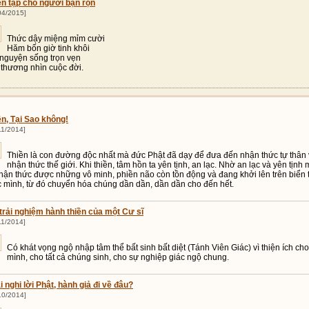
ền tập cho người bận rộn
04/2015]
Thức dậy miệng mỉm cười
Hăm bốn giờ tinh khôi
 nguyện sống trọn vẹn
 thương nhìn cuộc đời.
ền, Tại Sao không!
11/2014]
Thiền là con đường độc nhất mà đức Phật đã dạy để đưa đến nhận thức tự thân
nhận thức thế giới. Khi thiền, tâm hồn ta yên tịnh, an lạc. Nhờ an lạc và yên tịnh
nhận thức được những vô minh, phiền não còn tồn động và đang khởi lên trên biển
c mình, từ đó chuyển hóa chúng dần dần, dần dần cho đến hết.
 trải nghiệm hành thiền của một Cư sĩ
11/2014]
Có khát vọng ngộ nhập tâm thể bất sinh bất diệt (Tánh Viên Giác) vì thiện ích cho
mình, cho tất cả chúng sinh, cho sự nghiệp giác ngộ chung.
i nghi lời Phật, hành giả đi về đâu?
10/2014]