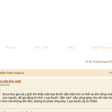
Pháp âm
Thơ - Văn
Blog
Thiệp Phật giáo
01:32, Friday.August 0
hiền Tịnh song tu
»
T
ền cho học sinh
04/2015]
khoa học gia và y giới tìm thấy một loại thuốc đặc biệt cho cơ thể và đời sống củ
con người, để gia tăng trí nhớ. Loại thuốc “đặc sản” nầy cũng giúp cho bộ não h
ện hơn mà không tốn tiền, không bị phản ứng phụ. Loại thuốc ấy là Thiền.