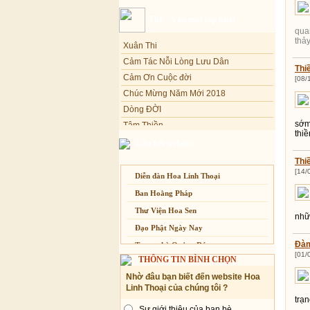
Sự thương-ghét của con người
Thơ - Văn mới cập nhật
Mối lo của con người
qua
Xuân Thi
thảy
Cải đạo: Nguyên nhân & giải pháp
Cảm Tác Nỗi Lòng Lưu Dân
Nỗi lòng của các bệnh nhân nghèo
Thi
Cảm Ơn Cuộc đời
An Giang: Tịnh thất Quy Nguyên
[08/
Chúc Mừng Năm Mới 2018
phát quà từ thiện tại xã Cư Yang
Dòng ĐỜI
Tịnh xá Ngọc Đăng khai giảng Thiền
dành cho Người bận rộn
Tâm Thiền
sớm
thiề
Chuông Ngân
Liên kết website
Kính mừng Phật Đản
Thi
Anh không chết đâu em
[14/
Diễn đàn Hoa Linh Thoại
Kiếp này
Ban Hoằng Pháp
Thư Viện Hoa Sen
nhữn
Đạo Phật Ngày Nay
Đàm
Trang nhà Quảng Đức
[01/
THÔNG TIN BÌNH CHỌN
Báo Giác Ngộ
Nhờ đâu bạn biết đến website Hoa
Vesak 2014
Linh Thoại của chúng tôi ?
trạn
Sự giới thiệu của bạn bè