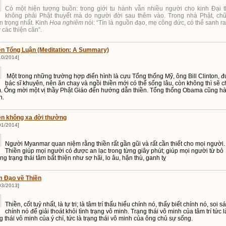
Có một hiện tượng buồn: trong giới tu hành vẫn nhiều người cho kinh Đại 
không phải Phật thuyết mà do người đời sau thêm vào. Trong nhà Phật, chữ
n trọng nhất. Kinh
Hoa nghiêm
nói: “Tín là nguồn đạo, mẹ công đức, có thể sanh ra
 các thiện căn”.
ền Tổng Luận (Meditation: A Summary)
10/2014]
Một trong những trường hợp điển hình là cựu Tổng thống Mỹ, ông Bill Clinton, 
bác sĩ khuyên, nên ăn chay và ngồi thiền mới có thể sống lâu, còn không thì sẽ c
. Ông mời một vị thầy Phật Giáo đến hướng dẫn thiền. Tổng thống Obama cũng h
n.
ền không xa đời thường
01/2014]
Người Myanmar quan niệm rằng thiền rất gần gũi và rất cần thiết cho mọi người.
Thiền giúp mọi người có được an lạc trong từng giây phút; giúp mọi người từ bỏ
g trạng thái tâm bất thiện như sợ hãi, lo âu, hận thù, ganh tỵ
 Đạo về Thiền
03/2013]
Thiền, cốt tuỷ nhất, là tự tri; là tâm trí thấu hiểu chính nó, thấy biết chính nó, soi s
chính nó để giải thoát khỏi tình trạng vô minh. Trạng thái vô minh của tâm trí tức l
g thái vô minh của ý chí, tức là trạng thái vô minh của ông chủ sự sống.