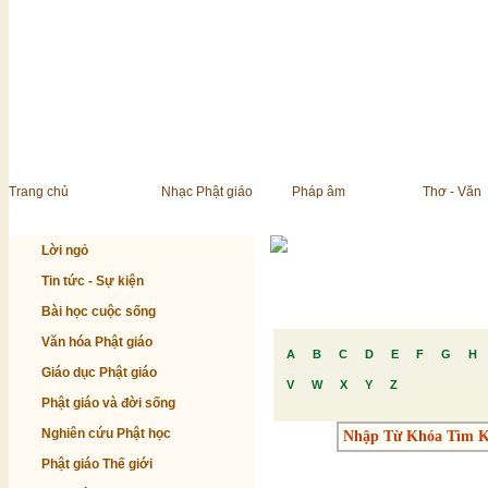
Trang chủ
Nhạc Phật giáo
Pháp âm
Thơ - Văn
Lời ngỏ
Tin tức - Sự kiện
Bài học cuộc sống
Văn hóa Phật giáo
A
B
C
D
E
F
G
H
Giáo dục Phật giáo
V
W
X
Y
Z
Phật giáo và đời sống
Nghiên cứu Phật học
Phật giáo Thế giới