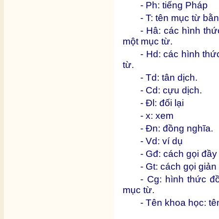
- Ph: tiếng Pháp
- T: tên mục từ bằ
- Hâ: các hình th
một mục từ.
- Hd: các hình th
từ.
- Td: tân dịch.
- Cd: cựu dịch.
- Đl: đối lại
- x: xem
- Đn: đồng nghĩa.
- Vd: ví dụ
- Gđ: cách gọi đầy
- Gt: cách gọi giả
- Cg: hình thức đ
mục từ.
- Tên khoa học: tê