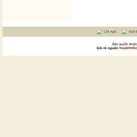
Lời ngỏ
Gửi b
Bản quyền thuộc
hoalinhth
Ghi rõ nguồn