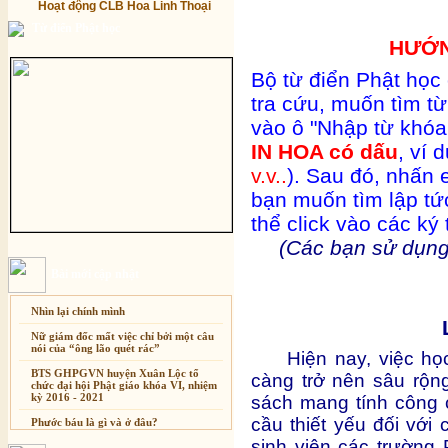
Hoạt động CLB Hoa Linh Thoại
Từ điển Phật học
HƯỚN
Bộ từ điển Phật học o
tra cứu, muốn tìm từ
vào ô "Nhập từ khóa
IN HOA có dấu
, ví 
v.v..
). Sau đó, nhấn e
bạn muốn tìm lập tứ
thể click vào các ký t
(Các bạn sử dụng 
Bài mới cập nhật
Nhìn lại chính mình
Nữ giám đốc mất việc chỉ bởi một câu
nói của “ông lão quét rác”
Hiện nay, việc h
BTS GHPGVN huyện Xuân Lộc tổ
càng trở nên sâu rộn
chức đại hội Phật giáo khóa VI, nhiệm
kỳ 2016 - 2021
sách mang tính công 
cầu thiết yếu đối với
Phước báu là gì và ở đâu?
sinh viên các trường 
Sự thương-ghét của con người