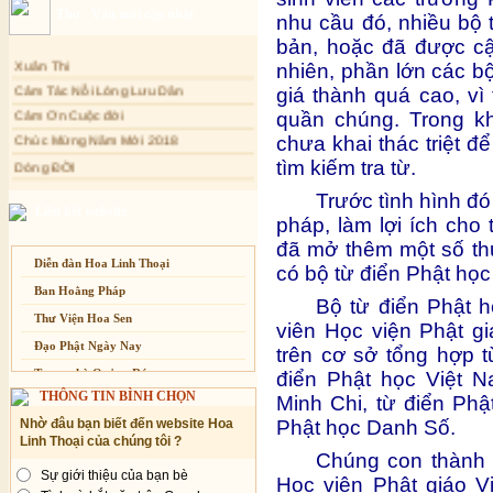
Thơ - Văn mới cập nhật
nhu cầu đó, nhiều bộ 
Mối lo của con người
bản, hoặc đã được cập
Cải đạo: Nguyên nhân & giải pháp
Xuân Thi
nhiên, phần lớn các b
Cảm Tác Nỗi Lòng Lưu Dân
Nỗi lòng của các bệnh nhân nghèo
giá thành quá cao, vì
Cảm Ơn Cuộc đời
An Giang: Tịnh thất Quy Nguyên
quần chúng. Trong kh
phát quà từ thiện tại xã Cư Yang
Chúc Mừng Năm Mới 2018
chưa khai thác triệt đ
Tịnh xá Ngọc Đăng khai giảng Thiền
Dòng ĐỜI
dành cho Người bận rộn
tìm kiếm tra từ.
Tâm Thiền
Trước tình hình đ
Chuông Ngân
Liên kết website
pháp, làm lợi ích cho
Kính mừng Phật Đản
đã mở thêm một số thư
Anh không chết đâu em
Diễn đàn Hoa Linh Thoại
có bộ từ điển Phật học
Kiếp này
Ban Hoằng Pháp
Bộ từ điển Phật h
Thư Viện Hoa Sen
viên Học viện Phật g
Đạo Phật Ngày Nay
trên cơ sở tổng hợp 
Trang nhà Quảng Đức
điển Phật học Việt 
THÔNG TIN BÌNH CHỌN
Minh Chi, từ điển Ph
Báo Giác Ngộ
Phật học Danh Số.
Nhờ đâu bạn biết đến website Hoa
Vesak 2014
Linh Thoại của chúng tôi ?
Chúng con thành 
Sự giới thiệu của bạn bè
Học viện Phật giáo V