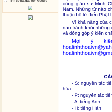
Tình cờ bắt gặp trên Google
cùng giáo sư Minh Ch
Nam. Những từ nào ch
thuộc bộ từ điển Phật 
Vì khả năng của c
nào tránh khỏi những đ
và đóng góp ý kiến ch
Mọi ý kiế
hoalinhthoa
hoalinhthoaivn@gma
CÁ
- S: nguyên tác ti
hóa
- P: nguyên tác ti
- A: tiếng Anh
- H: tiếng Hán