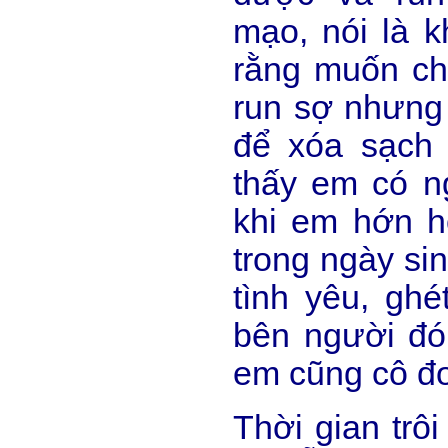
mạo, nói là 
rằng muốn chi
run sợ nhưng 
để xóa sạch 
thấy em có n
khi em hớn 
trong ngày si
tình yêu, gh
bên người đó.
em cũng cô đơ
Thời gian trôi