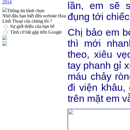
2014
lần, em sẽ 
Thông tin bình chọn
đụng tới chiếc
Nhờ đâu bạn biết đến website Hoa
Linh Thoại của chúng tôi ?
Sự giới thiệu của bạn bè
Chị bảo em bỏ
Tình cờ bắt gặp trên Google
thì mới nhan
theo, xiêu vẹ
tay phanh gỉ 
máu chảy ròn
đi viện khâu,
trên mặt em v