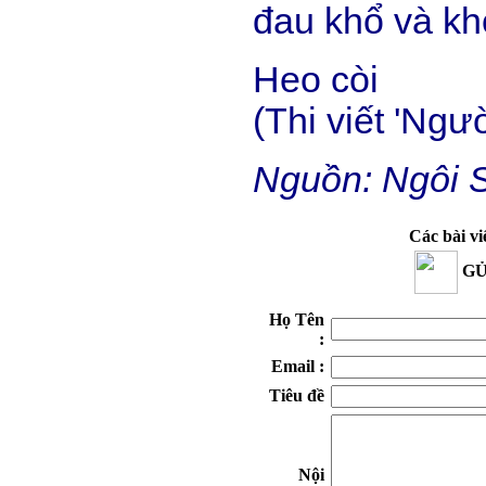
đau khổ và kh
Heo còi
(Thi viết 'Ngư
Nguồn: Ngôi 
Các bài vi
GỬ
Họ Tên
:
Email :
Tiêu đề
Nội