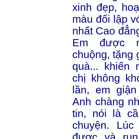
xinh đẹp, hoạ
màu đối lập v
nhất Cao đẳng
Em được n
chuộng, tặng 
quà... khiến
chị không kh
lần, em giận
Anh chàng nh
tin, nói là 
chuyện. Lúc
được và run