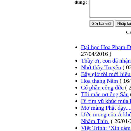
dung :
Cá
Đại học Hoa Phạm Đ
27/04/2016 )
Thầy ơi, con đã nhận
Nhớ thầy Truyền
( 0
Bây giờ tôi mới hiểu 
Hoa tháng Năm
( 16/
Cổ phần công đức
( 
Tôi mắc nợ ông Sáu
Đi tìm vũ khúc mùa 
Mơ màng Phật dạy...
Ước mong của Á kh
Nhâm Thìn
( 26/01/
Việt Trinh: ‘Xin cảm