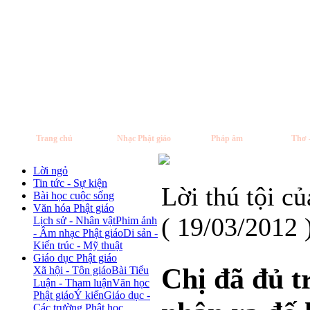
Trang chủ
Nhạc Phật giáo
Pháp âm
Thơ 
Lời ngỏ
Tin tức - Sự kiện
Lời thú tội c
Bài học cuộc sống
Văn hóa Phật giáo
( 19/03/2012 
Lịch sử - Nhân vật
Phim ảnh
- Âm nhạc Phật giáo
Di sản -
Kiến trúc - Mỹ thuật
Giáo dục Phật giáo
Chị đã đủ t
Xã hội - Tôn giáo
Bài Tiểu
Luận - Tham luận
Văn học
Phật giáo
Ý kiến
Giáo dục -
Các trường Phật học