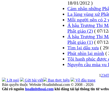
18/01/2012 )
Cảm nhận những Phật
Lạ lùng vùng xứ Phậ
Mỗi người nên có 2 
Á hậu Trương Thị Ma
Phật giáo (2)
( 07/12
Á hậu Trương Thị Ma
Phật giáo (1)
( 07/12
Tìm lại dấu xưa
( 29
Phút nhìn lại mình
( 
Tôi hạnh phúc được c
Nguyện cầu mùa vu l
1
2
3
4
T
Lời ngỏ
Gửi bài viết
Ban thực hiện
Về đầu trang
Bản quyền thuộc Website Hoalinhthoai.com © 2008 - 2026
Ghi rõ nguồn
hoalinhthoai.com
khi đăng tải lại thông tin từ webs