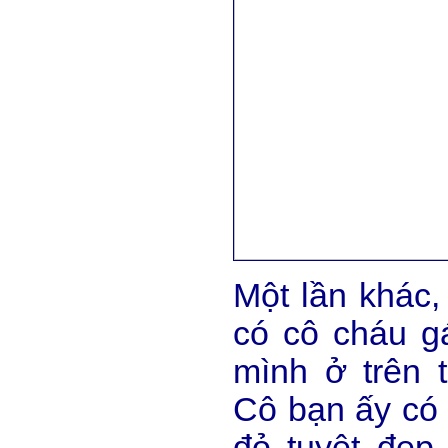
Một lần khác
có cô cháu gá
mình ở trên 
Cô bạn ấy có 
đỏ tuyệt đẹp,