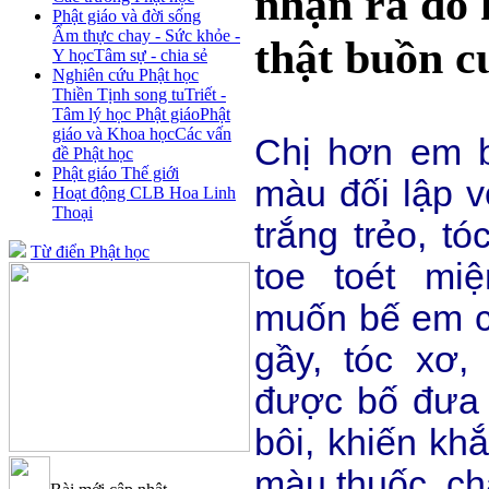
nhận ra đố 
Phật giáo và đời sống
Ẩm thực chay - Sức khỏe -
thật buồn c
Y học
Tâm sự - chia sẻ
Nghiên cứu Phật học
Thiền Tịnh song tu
Triết -
Tâm lý học Phật giáo
Phật
giáo và Khoa học
Các vấn
Chị hơn em b
đề Phật học
Phật giáo Thế giới
màu đối lập 
Hoạt động CLB Hoa Linh
Thoại
trắng trẻo, t
Từ điển Phật học
toe toét mi
muốn bế em c
gầy, tóc xơ,
được bố đưa 
bôi, khiến kh
màu thuốc, chẳ