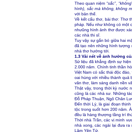
Theo quan niệm
“sắc”
,
“không
hình
), sắc mà
không, không m
với bản thể.
Về kết cấu thơ, bài thơ: Thơ 
pháp. Nếu như không có một ch
nhưũng hình ảnh thơ được xác
các nhà thi sĩ.
Tuy vậy sự gắn bó giữa hai mặ
đã tạo nên những hình tượng ng
nhà thơ hướng tới.
1.3 Vài nét về ảnh hưởng củ
Sử liệu đã khẳng định sự hiện 
2.000 năm. Chính tinh thần h
Việt Nam có sắc thái độc đáo,
oai hùng với nhiều thành quả 
văn thơ, làm sáng danh nền vă
Thật vậy, trong thời kỳ nước 
cũng là các nhà sư. Những tá
Đỗ Pháp Thuận, Ngô Chân Lư
Đến thời Lý, là giai đoạn thịn
tộc trong suốt hơn 200 năm. Ả
đều là hàng thượng tầng trí t
Thời nhà Trần, các vị minh v
nhà xong, các ngài lại đưa ra
Lâm Yên Tử.