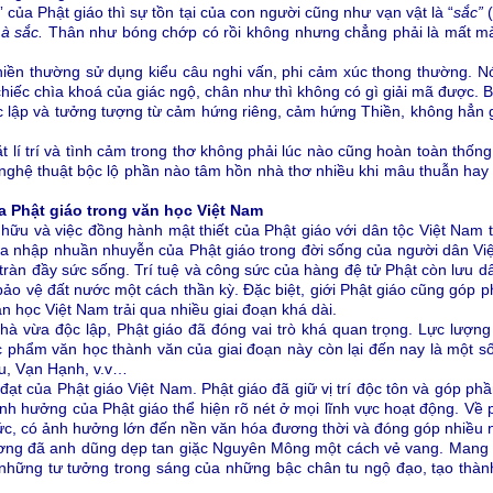
” của Phật giáo thì sự tồn tại của con người cũng như vạn vật là “
sắc”
(
à sắc.
Thân như bóng chớp có rồi không nhưng chẳng phải là mất mà 
thiền thường sử dụng kiểu câu nghi vấn, phi cảm xúc thong thường. N
iếc chìa khoá của giác ngộ, chân như thì không có gì giải mã được. B
 lập và tưởng tượng từ cảm hứng riêng, cảm hứng Thiền, không hẳn 
t lí trí và tình cảm trong thơ không phải lúc nào cũng hoàn toàn thố
hệ thuật bộc lộ phần nào tâm hồn nhà thơ nhiều khi mâu thuẫn hay ít r
a Phật giáo trong văn học Việt Nam
hữu và việc đồng hành mật thiết của Phật giáo với dân tộc Việt Nam tr
òa nhập nhuần nhuyễn của Phật giáo trong đời sống của người dân Việ
 tràn đầy sức sống. Trí tuệ và công sức của hàng đệ tử Phật còn lưu d
bảo vệ đất nước một cách thần kỳ. Đặc biệt, giới Phật giáo cũng góp
n học Việt Nam trải qua nhiều giai đoạn khá dài.
nhà vừa độc lập, Phật giáo đã đóng vai trò khá quan trọng. Lực lượn
c phẩm văn học thành văn của giai đoạn này còn lại đến nay là một s
u, Vạn Hạnh, v.v…
h đạt của Phật giáo Việt Nam. Phật giáo đã giữ vị trí độc tôn và góp 
nh hưởng của Phật giáo thể hiện rõ nét ở mọi lĩnh vực hoạt động. Về
hức, có ảnh hưởng lớn đến nền văn hóa đương thời và đóng góp nhiều nh
ương đã anh dũng dẹp tan giặc Nguyên Mông một cách vẻ vang. Mang lạ
 những tư tưởng trong sáng của những bậc chân tu ngộ đạo, tạo thành