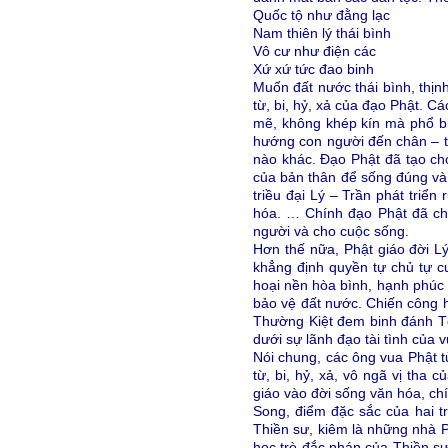
Quốc tộ như đằng lạc
Nam thiên lý thái bình
Vô cư như điện các
Xứ xứ tức đao binh
Muốn đất nước thái bình, thịnh
từ, bi, hỷ, xả của đạo Phật. C
mẽ, không khép kín mà phổ bi
hướng con người đến chân – th
nào khác. Đạo Phật đã tạo ch
của bản thân để sống đúng và
triều đại Lý – Trần phát triển
hóa. … Chính đạo Phật đã cha
người và cho cuộc sống.
Hơn thế nữa, Phật giáo đời Lý
khẳng định quyền tự chủ tự c
hoại nền hòa bình, hạnh phúc
bảo vệ đất nước. Chiến công h
Thường Kiệt đem binh đánh T
dưới sự lãnh đạo tài tình củ
Nói chung, các ông vua Phật t
từ, bi, hỷ, xả, vô ngã vị tha 
giáo vào đời sống văn hóa, chí
Song, điểm đặc sắc của hai t
Thiền sư, kiêm là những nhà P
học trò đắc pháp của Thiền s