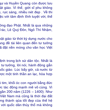
Ngự và Huyền Quang còn được lưu
 giáo. Vì thế, giới sĩ phu không
 rực sáng, nhiều nét đẹp . Về thi
 với tâm định tĩnh tuyệt vời, thể
ưởng đạo Phật. Nhất là qua những
Trác, Lê Quý Đôn, Ngô Thì Nhậm,
hật giáo từ thời kỳ dựng nước cho
ảng đề tài liên quan đến tư tưởng
đã đặt nền móng cho văn học Việt
ịnh trong lịch sử dân tộc. Nhất là
 tư tưởng, lời nói, hành động gắn
uốc giáo. Lúc bấy giờ, cả nước từ
ược một tinh thần an lạc, hòa hợp
i tim, khối óc con người bằng đức
lực tác động mạnh mẽ vô cùng. Vì
ần gần 200 năm (1226 – 1400). Như
o Việt Nam mà cũng là thời đại đất
ng thành qủa tốt đẹp của thế hệ
p với quốc dân thủy thổ mà không