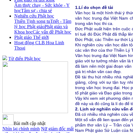
Ẩm thực chay - Sức khỏe - Y
1.
Lí do chọn đề tài
học
Tâm sự - chia sẻ
Văn học là một hình thái ý thứ
Nghiên cứu Phật học
văn học trung đại Việt Nam c
Thiền Tịnh song tu
Triết - Tâm
trong văn học thi ca.
lý học Phật giáo
Phật giáo và
Đức Phật xuất hiện trên cu
Khoa học
Các vấn đề Phật học
trí tuệ đó Đức Phật đã thắp lê
Phật giáo Thế giới
Đức Phật, các Thiền sư thời L
Hoạt động CLB Hoa Linh
Khi nghiên cứu văn học dân tộ
Thoại
các văn thơ của thơ Thiền Lý 
Văn học trung đại Việt Nam hìn
Từ điển Phật học
giáo với tư tưởng nhân văn là 
đã làm nên một giai đoạn văn 
giá trị nhân văn cao đẹp.
Đề tài thu hút nhiều nhà nghi
giảng, cộng với sự tận tuỵ nh
trong văn học trung đại. Học 
tố phật giáo và Đạo giáo trong
Vậy khi xem xét phương diện n
đề này và đó cũng là lí do để 
2. Lịch sử nghiên cứu vấn đ
Đã có nhiều nhà nghiên cứu v
Một số vấn đề lien quan đến y
Bài mới cập nhật
phẩm thơ văn Lý – Trần của V
Nhìn lại chính mình
Nữ giám đốc mất
Nam Phật giáo Sử Luận của Ng