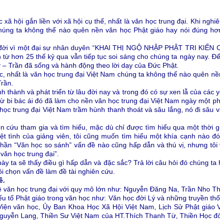
c xã hội gắn liền với xã hội cụ thể, nhất là văn học trung đại. Khi nghi
húng ta không thể nào quên nền văn học Phật giáo hay nói đúng hơ
ộc đời vì một đại sự nhân duyên “KHAI THỊ NGỘ NHẬP PHẬT TRI KI
n từ hơn 25 thế kỷ qua vẫn tiếp tục soi sáng cho chúng ta ngày nay. Đ
ý – Trần đã sống và hành động theo lời dạy của Đức Phật.
c, nhất là văn học trung đại Việt Nam chúng ta không thể nào quên nền
Trần.
h thành và phát triển từ lâu đời nay và trong đó có sự xen lẫ của các y
từ bi bác ái đó đã làm cho nền văn học trung đại Việt Nam ngày một phá
học trung đại Việt Nam trầm hùnh thanh thoát và sâu lắng, nó đi sâu 
ên cứu tham gia và tìm hiểu, mặc dù chỉ được tìm hiểu qua một thời 
iệt tình của giảng viên, tôi cũng muốn tìm hiểu một khía cạnh nào đ
phần “Văn học so sánh” vấn đề nào cũng hấp dẫn và thú vị, nhưng tôi
 văn học trung đại”.
ày ta sẽ thấy điều gì hấp dẫn và đặc sắc? Trả lời câu hỏi đó chúng t
tôi chọn vấn đề làm đề tài nghiên cứu.
ề.
ề văn học trung đại với quy mô lớn như: Nguyễn Đăng Na, Trần Nho 
ếu tố Phật giáo trong văn học như: Văn học đời Lý và những truyền thố
iện văn học, Ủy Ban Khoa Học Xã Hội Việt Nam, Lịch Sử Phật giáo 
uyễn Lang, Thiền Sư Việt Nam của HT.Thích Thanh Từ, Thiền Học đờ