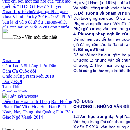
việc chỉ bởi một câu nói của “ông lão
Học Việt Nam (in 1995)... đều 
quét rác”
BTS GHPGVN huyện
Và nhiều công trình khác nhưn
Xuân Lộc tổ chức đại hội Phật giáo
3. Đối tượng và phạm vi ng
khóa VI, nhiệm kỳ 2016 - 2021
Phước
Đối tượng nghiên cứu: Ở đầ tài
báu là gì và ở đâu?
Sự thương-ghét
Phạm vi nghiên cứu: Với đề tà
của con người
Mối lo của con người
Phật giáo trong văn học trung 
Cải đạo: Nguyên nhân & giải pháp
4. Phương pháp nghiên cứu
Thơ - Văn mới cập nhật
Nỗi lòng của các bệnh nhân nghèo
An
Để nghiên cứu đề tài này trước
Giang: Tịnh thất Quy Nguyên phát
giả đã nghiên cứu từ đó rút ra
quà từ thiện tại xã Cư Yang
Tịnh xá
5. Bố cục đề tài
.
Ngọc Đăng khai giảng Thiền dành
Đề tài tôi nghiên cứu gồm ba 
Xuân Thi
cho Người bận rộn
Chương 1: Những vấn đề chun
Cảm Tác Nỗi Lòng Lưu Dân
Chương 2: Thơ Thiền trong vă
Cảm Ơn Cuộc đời
Cuối cùng là thư mục tài liệu 
Chúc Mừng Năm Mới 2018
Dòng ĐỜI
Tâm Thiền
Chuông Ngân
Kính mừng Phật Đản
Liên kết website
Anh không chết đâu em
Diễn đàn Hoa Linh Thoại
Ban Hoằng
NỘI DUNG
Kiếp này
Pháp
Thư Viện Hoa Sen
Đạo Phật
CHƯƠNG I: NHỮNG VẤN ĐỀ
Ngày Nay
Trang nhà Quảng Đức
Báo
1.1
Văn học trung đại Việt N
Giác Ngộ
Vesak 2014
Văn học trung đại còn được gọ
X đến TK XIX, văn học trung đạ