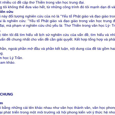
ít nhiều có đề cập thơ Thiền trong văn học trung đại.
g tôi không thể đưa vào hết, từ những công trình đó tôi mạnh dạn đi v
hiên cứu
 này đối tượng nghiên cứu của nó là “Yếu tố Phật giáo và đạo giáo tro
i là nghiên cứu: “Yếu tố Phật giáo và đạo giáo trong văn học trung đ
đại, mà phạm vi nghiên cứu chủ yếu là: Thơ Thiền trong văn học Lý- T
.
 tiên tôi đã tìm hiểu về lịch sử nghiên cứu của vấn đề, tìm hiểu và n
 vấn đề chung nhất cho vấn đề cần giải quyết. Kết hợp tổng hợp và phân
phần, ngoài phần mở đầu và phần kết luận, nội dung của đề tài gồm ha
g.
n học Lý Trần.
tham khảo.
 CHUNG
am
i bằng những cái tên khác nhau như văn học thành văn, văn học phong
i phát triển trong một môi trường xã hội phong kiến với ý thức hệ nho