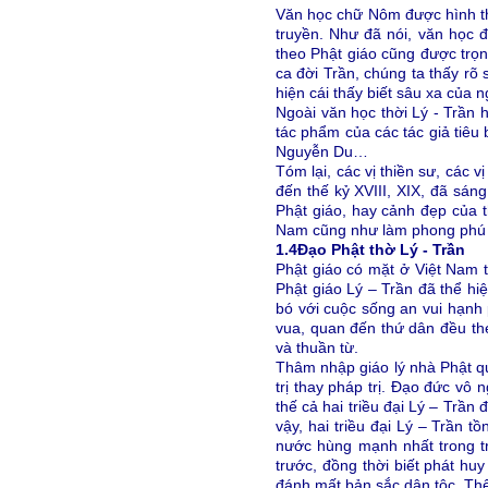
Văn học chữ Nôm được hình t
truyền. Như đã nói, văn học 
theo Phật giáo cũng được trọn
ca đời Trần, chúng ta thấy rõ 
hiện cái thấy biết sâu xa của 
Ngoài văn học thời Lý - Trần
tác phẩm của các tác giả tiê
Nguyễn Du…
Tóm lại, các vị thiền sư, các
đến thế kỷ XVIII, XIX, đã sán
Phật giáo, hay cảnh đẹp của t
Nam cũng như làm phong phú t
1.4
Đạo Phật thờ Lý - Trần
Phật giáo có mặt ở Việt Nam tr
Phật giáo Lý – Trần đã thể hi
bó với cuộc sống an vui hạnh 
vua, quan đến thứ dân đều the
và thuần từ.
Thâm nhập giáo lý nhà Phật qu
trị thay pháp trị. Đạo đức vô
thế cả hai triều đại Lý – Trầ
vậy, hai triều đại Lý – Trần t
nước hùng mạnh nhất trong t
trước, đồng thời biết phát h
đánh mất bản sắc dân tộc. Th