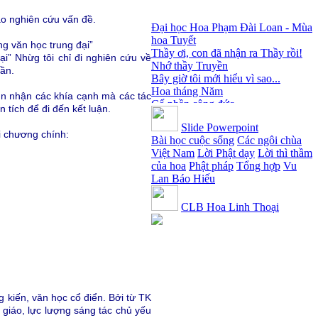
Đại học Hoa Phạm Đài Loan - Mùa
ào nghiên cứu vấn đề.
hoa Tuyết
Thầy ơi, con đã nhận ra Thầy rồi!
ng văn học trung đại”
Nhớ thầy Truyền
ại” Nhừg tôi chỉ đi nghiên cứu về
Bây giờ tôi mới hiểu vì sao...
rần.
Hoa tháng Năm
Cổ phần công đức
hìn nhận các khía cạnh mà các tác
Tôi mắc nợ ông Sáu
 tích để đi đến kết luận.
Đi tìm vũ khúc mùa hè
Slide Powerpoint
Mơ màng Phật dạy....
i chương chính:
Bài học cuộc sống
Các ngôi chùa
Lời thú tội của chị gái nhỏ nhen
Việt Nam
Lời Phật dạy
Lời thì thầm
của hoa
Phật pháp
Tổng hợp
Vu
Lan Báo Hiếu
CLB Hoa Linh Thoại
 kiến, văn học cổ điển. Bởi từ TK
 giáo, lực lượng sáng tác chủ yếu