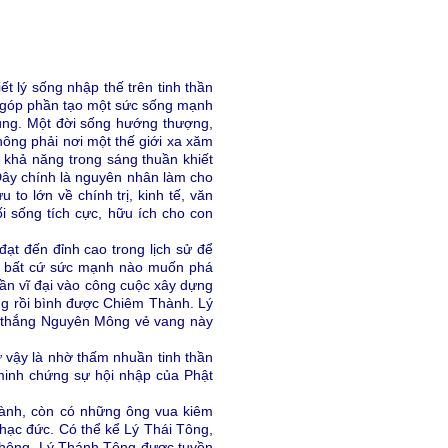
ết lý sống nhập thế trên tinh thần
à, góp phần tạo một sức sống mạnh
úng. Một đời sống hướng thượng,
hông phải nơi một thế giới xa xăm
 khả năng trong sáng thuần khiết
Đây chính là nguyên nhân làm cho
 to lớn về chính trị, kinh tế, văn
 sống tích cực, hữu ích cho con
đạt đến đỉnh cao trong lịch sử để
ại bất cứ sức mạnh nào muốn phá
ần vĩ đại vào công cuộc xây dựng
ùng rồi bình được Chiêm Thành. Lý
n thắng Nguyên Mông vẻ vang này
 vậy là nhờ thấm nhuần tinh thần
ã minh chứng sự hội nhập của Phật
thành, còn có những ông vua kiêm
thạc đức. Có thể kể Lý Thái Tông,
Thông. Lý Thánh Tông được tuyền