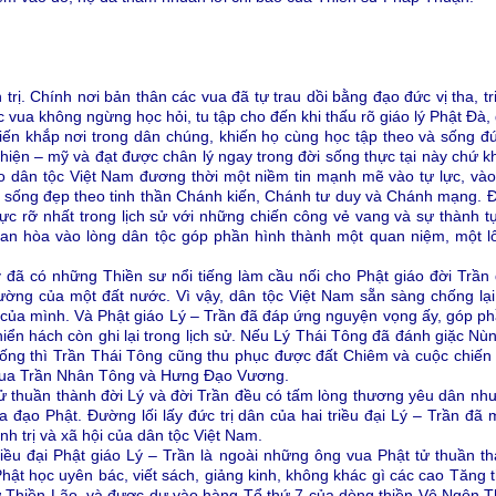
 trị. Chính nơi bản thân các vua đã tự trau dồi bằng đạo đức vị tha, tri
ác vua không ngừng học hỏi, tu tập cho đến khi thấu rõ giáo lý Phật Đ
ến khắp nơi trong dân chúng, khiến họ cùng học tập theo và sống đ
iện – mỹ và đạt được chân lý ngay trong đời sống thực tại này chứ k
o dân tộc Việt Nam đương thời một niềm tin mạnh mẽ vào tự lực, vào
 sống đẹp theo tinh thần Chánh kiến, Chánh tư duy và Chánh mạng. 
 rực rỡ nhất trong lịch sử với những chiến công vẻ vang và sự thành tựu
n hòa vào lòng dân tộc góp phần hình thành một quan niệm, một lối
 đã có những Thiền sư nổi tiếng làm cầu nối cho Phật giáo đời Trần 
ường của một đất nước. Vì vậy, dân tộc Việt Nam sẵn sàng chống l
 của mình. Và Phật giáo Lý – Trần đã đáp ứng nguyện vọng ấy, góp ph
iển hách còn ghi lại trong lịch sử. Nếu Lý Thái Tông đã đánh giặc N
ống thì Trần Thái Tông cũng thu phục được đất Chiêm và cuộc chiế
a vua Trần Nhân Tông và Hưng Đạo Vương.
ử thuần thành đời Lý và đời Trần đều có tấm lòng thương yêu dân như
của đạo Phật. Đường lối lấy đức trị dân của hai triều đại Lý – Trần đ
nh trị và xã hội của dân tộc Việt Nam.
riều đại Phật giáo Lý – Trần là ngoài những ông vua Phật tử thuần 
hật học uyên bác, viết sách, giảng kinh, không khác gì các cao Tăng 
ư Thiền Lão, và được dự vào hàng Tổ thứ 7 của dòng thiền Vô Ngôn 