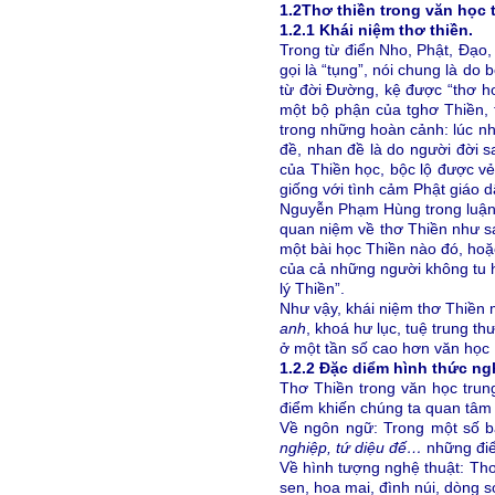
1.2
Thơ thiền trong văn học t
1.2.1 Khái niệm thơ thiền.
Trong từ điển Nho, Phật, Đạo,
gọi là “tụng”, nói chung là do 
từ đời Đường, kệ được “thơ h
một bộ phận của tghơ Thiền, 
trong những hoàn cảnh: lúc nhà
đề, nhan đề là do người đời s
của Thiền học, bộc lộ được vẻ 
giống với tình cảm Phật giáo d
Nguyễn Phạm Hùng trong luậ
quan niệm về thơ Thiền như sau
một bài học Thiền nào đó, hoặ
của cả những người không tu hà
lý Thiền”.
Như vậy, khái niệm thơ Thiền 
anh
, khoá hư lục, tuệ trung t
ở một tần số cao hơn văn học P
1.2.2 Đặc diểm hình thức ng
Thơ Thiền trong văn học tru
điểm khiến chúng ta quan tâm 
Về ngôn ngữ: Trong một số b
nghiệp, tứ diệu đế…
những điển
Về hình tượng nghệ thuật: Thơ
sen, hoa mai, đình núi, dòng