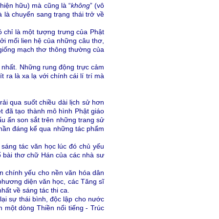
hiện hữu) mà cũng là “
không
” (vô
là chuyển sang trạng thái trở về
ó chỉ là một tượng trưng của Phật
ởi mối lien hệ của những câu thơ,
giống mạch thơ thông thường của
ng nhất. Những rung động trực cảm
a là xa lạ với chính cái lí trí mà
ải qua suốt chiều dài lịch sử hơn
t đã tạo thành mô hình Phật giáo
ấu ấn son sắt trên những trang sử
 phần đáng kể qua những tác phẩm
g sáng tác văn học lúc đó chủ yếu
ố bài thơ chữ Hán của các nhà sư
phần chính yếu cho nền văn hóa dân
 phương diện văn học, các Tăng sĩ
ất về sáng tác thi ca.
i sự thái bình, độc lập cho nước
 một dòng Thiền nổi tiếng - Trúc