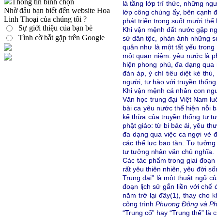
Thông tin bình chọn
là tầng lớp trí thức, những ng
Nhờ đâu bạn biết đến website Hoa
lớp công chúng ấy, bên cạnh đ
Linh Thoại của chúng tôi ?
phát triển trong suốt mười th
Sự giới thiệu của bạn bè
Khi vận mệnh đất nước gặp ng
Tình cờ bắt gặp trên Google
sử dân tộc, phản ánh những sự
quân như là một tất yếu trong
một quan niệm: yêu nước là ph
hiện phong phú, đa dạng qua m
đàn áp, ý chí tiêu diệt kẻ th
người, tự hào với truyền thống 
Khi vận mệnh cá nhân con ngư
Văn học trung đại Việt Nam 
bài ca yêu nước thể hiện nỗi 
kế thừa của truyền thống tư t
phật giáo: từ bi bác ái, yêu t
đa dạng qua việc ca ngợi vẻ đ
các thế lực bạo tàn. Tư tưởn
tư tưởng nhân văn chủ nghĩa.
Các tác phẩm trong giai đoạn
rất yêu thiên nhiên, yêu đời s
Trung đại” là một thuật ngữ củ
đoạn lịch sử gắn liền với chế
năm trở lại đây(1), thay cho k
công trình
Phương Đông và P
“Trung cổ” hay “Trung thế” là 