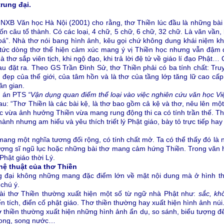
rung đại.
 NXB Văn học Hà Nội (2001) cho rằng, thơ Thiền lúc đầu là những bài 
bốn câu tổ thành. Có các loại, 4 chữ, 5 chữ, 6 chữ, 32 chữ. Là văn vần,
oá”. Nhà thơ nói bang hình ảnh, kêu gọi chứ không dung khái niệm kh
tức dòng thơ thể hiện cảm xúc mang ý vị Thiền học nhưng vẫn đậm đ
 thơ sắp viên tịch, khi ngộ đạo, khi trả lời đệ tử về giáo lí đạo Phật
au đặt ra. Theo GS Trần Đình Sử, thơ Thiền phải có ba tính chất: Tr
đẹp của thế giới, của tâm hồn và là thơ của tầng lớp tăng lữ cao cấp,
ân gian.
n án PTS
“Vận dụng quan điểm thể loại vào việc nghiên cứu văn học Vi
: “Thơ Thiền là các bài kệ, là thơ bao gồm cả kệ và thơ, nêu lên một 
c vừa ảnh hưởng Thiền vừa mang rung động thi ca có tính trần thế. Th
nh nhưng am hiểu và yêu thích triết lý Phật giáo, bày tỏ trực tiếp hay g
mang một nghĩa tương đối rộng, có tính chất mở. Ta có thể thấy đó là 
hượng sĩ ngũ lục hoặc những bài thơ mang cảm hứng Thiền. Trong văn h
hật giáo thời Lý.
hệ thuật của thơ Thiền
ng đại không những mang đặc điểm lớn về mặt nội dung mà ở hình t
chú ý.
ài thơ Thiền thường xuất hiện một số từ ngữ nhà Phật như:
sắc, kh
 tích, điển cố phật giáo. Thơ thiền thường hay xuất hiện hình ảnh núi
 thiền thường xuất hiện những hình ảnh ẩn dụ, so sánh, biểu tượng để
 song, song nước…