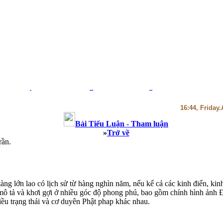
Blog
Thiệp Phật giáo
Thư viện sách
16:44, Friday
Bài Tiểu Luận - Tham luận
»
Trở về
rần.
àng lớn lao có lịch sử từ hàng nghìn năm, nếu kể cả các kinh điển, ki
mô tả và khơi gợi ở nhiều góc độ phong phú, bao gồm chính hình ảnh Đ
hiều trạng thái và cơ duyên Phật phap khác nhau.