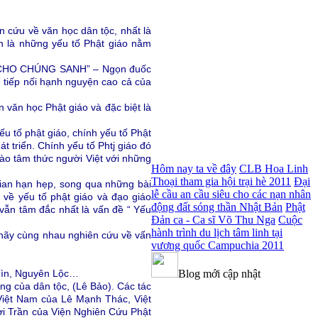
ên cứu về văn học dân tộc, nhất là
n là những yếu tố Phật giáo nằm
ẾN CHO CHÚNG SANH” – Ngọn đuốc
ể tiếp nối hạnh nguyện cao cả của
 văn học Phật giáo và đặc biệt là
ếu tố phật giáo, chính yếu tố Phật
t triển. Chính yếu tố Phtj giáo đó
vào tâm thức người Việt với những
Hôm nay ta về đây
CLB Hoa Linh
Thoại tham gia hội trại hè 2011
Đại
gian hạn hẹp, song qua những bài
lễ cầu an cầu siêu cho các nạn nhân
ó về yếu tố phật giáo và đạo giáo
động đất sóng thần Nhật Bản
Phật
 vẫn tâm đắc nhất là vấn đề “ Yếu
Đản ca - Ca sĩ Võ Thu Nga
Cuộc
hành trình du lịch tâm linh tại
a hãy cùng nhau nghiên cứu về vấn
vương quốc Campuchia 2011
Thìn, Nguyên Lộc…
Blog mới cập nhật
ng của dân tộc, (Lê Bảo). Các tác
Việt Nam của Lê Mạnh Thác, Việt
i Trần của Viện Nghiên Cứu Phật