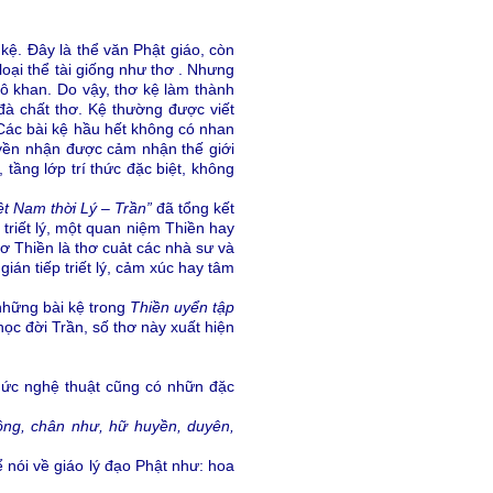
kệ. Đây là thể văn Phật giáo, còn
 loại thể tài giống như thơ . Nhưng
ô khan. Do vậy, thơ kệ làm thành
à chất thơ. Kệ thường được viết
… Các bài kệ hầu hết không có nhan
uyền nhận được cảm nhận thế giới
 tầng lớp trí thức đặc biệt, không
ệt Nam thời Lý – Trần”
đã tổng kết
triết lý, một quan niệm Thiền hay
ơ Thiền là thơ cuảt các nhà sư và
ián tiếp triết lý, cảm xúc hay tâm
những bài kệ trong
Thiền uyển tập
ọc đời Trần, số thơ này xuất hiện
hức nghệ thuật cũng có nhữn đặc
ông, chân như, hữ huyền, duyên,
.
 nói về giáo lý đạo Phật như: hoa