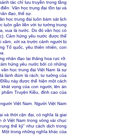
sánh tác chỉ lưu truyền trong tầng
iển. Văn học trung đại tồn tại và
hân đạo, thế sự.
 học trung đại luôn bám sát lịch
luôn gắn liền với tư tưởng trung
ua, vua là nước. Do đó văn học có
uốc). Cảm hứng yêu nước được thể
i xâm, xót xa trước cảnh người bị
ựng Tổ quốc, yêu thiên nhiên, con
ha.
g nhân đạo lại thăng hoa rực rỡ.
 cảm hứng yêu nước bởi có những
 văn học trung đại Việt Nam là sự
lá lành đùm lá rách; tư tưởng của
a. ĐIều này được thể hiện một cách
 khát vọng của con người, lên án
c phẩm Truyện Kiều, đỉnh cao của
 người Việt Nam. Người Việt Nam
 và thời cận đại, có nghĩa là giai
n ở Việt Nam trong vòng vài chục
“trung thế kỷ” như cách dịch trong
. Một trong những nghĩa khác của