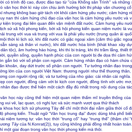
ười có trình độ cao, được đào tạo từ ''cửa Khổng sân Trình'' và những 
ó văn học thời kì này còn chịu ảnh hưởng bởi thi pháp văn chương cổ đ
ế kỉ nhưng không bao giờ tách rời khỏi cảm hứng yêu nước; cảm hứng n
uy nan thì cảm hứng chủ đạo của văn học là cảm hứng yêu nước và văn
 kiện trọng đại liên quan đến vận mệnh đất nước. Cảm hưng yêu nước 
 lịch sử xã hội phong kiến, bởi xã hội phong kiến quan niệm nước là v
ải trung với vua và trung với vua là phải yêu nước (trung quân ái q
ội thời kì lịch sử, khi đất nước có giặc ngoại xâm (căm thù giặc ngoạ
ù, sẵn sàng xả thân vì nước), khi đất nước hòa bình (khát khao xây d
dân tộc), âm hưởng hào hùng, khi thì bi tráng, khi thì trầm lắng, thiết t
ời, quyền sống, quyền hạnh phúc của con người bị đe dọa thì cảm hứn
luôn gắn bó với số phận con người. Cảm hứng nhân đạo có hàm chứa
băn khoăn, day dứt trước số phận con người. Tư tưởng nhân đạo trong
ưởng lớn của con người Việt Nam: thương người như thể thương thân, 
hương con người rộng rãi; và tư tưởng của nho giáo: cái nhân cái nghĩ
ẹp con người, đồng cảm với bi kịch con người, đồng tình với ước mơ,
g nhân đạo được thể hiện một cách đầy đủ nhất trong nội dung của tá
 văn học này cũng thể hiện một quan niệm thẩm mĩ truyền thống của
ống vui vẻ, lạc quan, có nghị lực và sức mạnh vượt qua thử thách
a khoa học lịch sử phương Tây để chỉ một thời đại nằm giữa thời cổ đại
 độ phong kiến. Thuật ngữ “Văn học trung đại” được dùng khá phổ biế
hái niệm tương tự: văn học thời “trung cổ” hay “trung thế” (thậm chí 
hương Tây
của N.Konrat(2)), tuy cũng không phải đồng nhất hoàn toàn
chỉ một giai đoạn trong văn học thời phong kiến mà thôi.