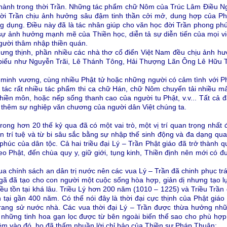
hành trong thời Trần. Những tác phẩm chữ Nôm của Trúc Lâm Điều 
đời Trần chịu ảnh hưởng sâu đậm tinh thần cởi mở, dung hợp của Phật
g dụng. Điều này đã là tác nhân giúp cho văn học đời Trần phong phú,
sự ảnh hưởng mạnh mẽ của Thiền học, diễn tả sự diễn tiến của mọi việc
người thâm nhập thiền quán.
 hưng thịnh, phần nhiều các nhà thơ cổ điển Việt Nam đều chịu ảnh h
u biểu như Nguyễn Trãi, Lê Thánh Tông, Hải Thượng Lãn Ông Lê Hữu 
 vị minh vương, cùng nhiều Phật tử hoặc những người có cảm tình với P
g tác rất nhiều tác phẩm thi ca chữ Hán, chữ Nôm chuyển tải nhiều m
hiền môn, hoặc nếp sống thanh cao của người tu Phật, v.v... Tất cả 
hêm sự nghiệp văn chương của người dân Việt chúng ta.
ong hơn 20 thế kỷ qua đã có một vai trò, một vị trí quan trọng nhất đ
ện trí tuệ và từ bi sâu sắc bằng sự nhập thế sinh động và đa dạng qua
phúc của dân tộc. Cả hai triều đại Lý – Trần Phật giáo đã trở thành q
o Phật, đến chùa quy y, giữ giới, tụng kinh, Thiền định nên mới có đ
a chính sách an dân trị nước nên các vua Lý – Trần đã chinh phục trá
 ngã đã tạo cho con người một cuộc sống hòa hợp, giản dị nhưng tạo 
n đều tồn tại khá lâu. Triều Lý hơn 200 năm (1010 – 1225) và Triều Tr
ồn tại gần 400 năm. Có thể nói đây là thời đại cực thịnh của Phật giá
rang sử nước nhà. Các vua thời đại Lý – Trần được thừa hưởng nhữ
uy những tinh hoa gạn lọc được từ bên ngoài biến thể sao cho phù hợ
êm vào đó, họ đã thấm nhuần lời chỉ bảo của Thiền sư Pháp Thuận: