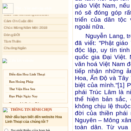
giáo Việt Nam, nếu
Sự thương-ghét của con người
Cảm Tác Nỗi Lòng Lưu Dân
Thơ - Văn mới cập nhật
nó sẽ đóng góp rất
Mối lo của con người
Cảm Ơn Cuộc đời
triển của dân tộc
Cải đạo: Nguyên nhân & giải pháp
Chúc Mừng Năm Mới 2018
ngoài nữa.
Nỗi lòng của các bệnh nhân nghèo
Dòng ĐỜI
Tâm Thiền
An Giang: Tịnh thất Quy Nguyên
Nguyễn Lang, tr
phát quà từ thiện tại xã Cư Yang
Chuông Ngân
đã viết: "Phật giá
Tịnh xá Ngọc Đăng khai giảng Thiền
Kính mừng Phật Đản
dành cho Người bận rộn
độc lập, uy tín tin
Anh không chết đâu em
quốc gia Đại Việt
Kiếp này
Liên kết website
văn hoá Việt Nam độ
tiếp nhận những ả
Diễn đàn Hoa Linh Thoại
Hoa, Ấn Độ và Tây 
Ban Hoằng Pháp
biệt của mình."[1] 
Thư Viện Hoa Sen
phái Trúc Lâm là n
Đạo Phật Ngày Nay
thể hiện bản sắc, 
Trang nhà Quảng Đức
không chịu lệ thuộc
THÔNG TIN BÌNH CHỌN
Báo Giác Ngộ
đời của thiền phái
Nhờ đâu bạn biết đến website Hoa
Vesak 2014
Nguyên – Mông xâm
Linh Thoại của chúng tôi ?
toàn dân. Từ vua
Sự giới thiệu của bạn bè