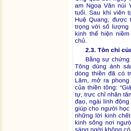
am Ngoạ Vân núi Y
tuổi. Sau khi viên 
Huệ Quang, được t
trọng với số lượng 
kinh thể hiện niềm 
chủ.
2.3. Tôn chỉ c
Bằng sự chứng 
Tông dùng ánh sá
dòng thiền đã có 
Lâm, mở ra phong 
của thiền tông: “Gi
tự, trực chỉ nhân t
đạo, ngài linh động
giúp cho người học 
những lời kinh chế
kinh sống nơi ngư
sáng ngời không có 