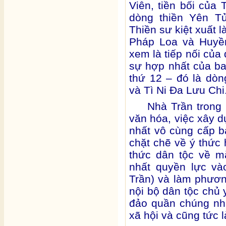
Viên, tiền bối của
dòng thiền Yên T
Thiền sư kiệt xuất 
Pháp Loa và Huyề
xem là tiếp nối của
sự hợp nhất của ba
thứ 12 – đó là dò
và Tì Ni Đa Lưu Chi
Nhà Trần trong 
văn hóa, việc xây d
nhất vô cùng cấp bá
chặt chẽ về ý thức 
thức dân tộc về mặ
nhất quyền lực và
Trần) và làm phươn
nội bộ dân tộc chủ 
đảo quần chúng nhâ
xã hội và cũng tức l