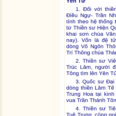
Yên Tử
1. Đối với thi
Điều Ngự- Trần Nh
tính theo hệ thống
từ Thiền sư Hiện Q
khai sơn chùa Vâ
nay). Vốn là đệ t
dòng Vô Ngôn Thôn
Trí Thông chùa Thá
2. Thiền sư Vi
Trúc Lâm, người đ
Tông tìm lên Yên T
3. Quốc sư Đại
dòng thiền Lâm Tế
Trung Hoa tại kin
vua Trần Thánh Tôn
4. Thiền sư Ti
Tuệ Trung, cũng gọ