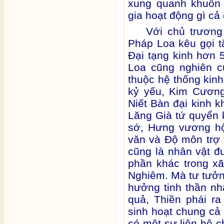
xung quanh khuôn
gia hoạt động gì cả 
Với chủ trương
Pháp Loa kêu gọi t
Đại tạng kinh hơn 
Loa cũng nghiên c
thuộc hệ thống kin
kỷ yếu, Kim Cương
Niết Bàn đại kinh 
Lăng Già tứ quyển 
sớ, Hưng vương hộ
văn và Độ môn trợ 
cũng là nhân vật đ
phần khác trong xã
Nghiêm. Mà tư tưởn
hưởng tinh thần nh
quả, Thiền phái r
sinh hoạt chung cả 
có một sự liên hệ c