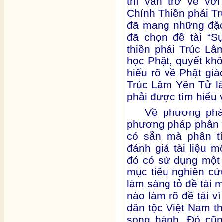
thì vẫn trở về vớ
Chính Thiền phái Tr
đã mang những đặc
đã chọn đề tài “S
thiền phái Trúc Lâ
học Phật, quyết kh
hiểu rõ về Phật giá
Trúc Lâm Yên Tử l
phải được tìm hiểu 
Về phương phá
phương pháp phân t
có sẵn mà phân t
đánh giá tài liệu 
đó có sử dụng một
mục tiêu nghiên c
làm sáng tỏ đề tài
nào làm rõ đề tài vì
dân tộc Việt Nam th
song hành. Đó cũn