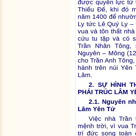
được quyền lực từ 
Thiếu Đế, khi đó m
năm 1400 để nhườn
Ly tức Lê Quý Ly –
vua và tôn thất nh
cứu tu tập và có 
Trần Nhân Tông, 
Nguyên – Mông (12
cho Trần Anh Tông,
hành trên núi Yên 
Lâm.
2. SỰ HÌNH T
PHÁI TRÚC LÂM Y
2.1. Nguyên nh
Lâm Yên Tử
Việc nhà Trần 
mệnh trời, vì vua T
trí đức song toàn