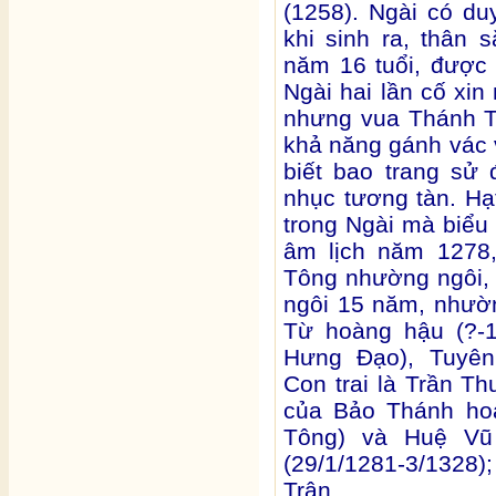
(1258). Ngài có du
khi sinh ra, thân 
năm 16 tuổi, được 
Ngài hai lần cố xin
nhưng vua Thánh T
khả năng gánh vác vi
biết bao trang sử 
nhục tương tàn. H
trong Ngài mà biểu 
âm lịch năm 1278
Tông nhường ngôi,
ngôi 15 năm, nhườ
Từ hoàng hậu (?-1
Hưng Đạo), Tuyên
Con trai là Trần Th
của Bảo Thánh hoà
Tông) và Huệ Vũ
(29/1/1281-3/1328
Trân.