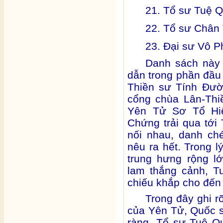
21. Tổ sư Tuệ Q
22. Tổ sư Chân 
23. Đại sư Vô P
Danh sách này
dẫn trong phần đầu
Thiền sư Tính Đườ
cổng chùa Lân-Thi
Yên Tử Sơ Tổ Hi
Chứng trải qua tới 
nối nhau, danh ch
nêu ra hết. Trong 
trung hưng rộng l
lam thắng cảnh, T
chiếu khắp cho đến
Trong đây ghi r
của Yên Tử, Quốc 
ràng, Tổ sư Tuệ Q