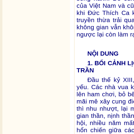
của Việt Nam và cũn
khi Đức Thích Ca 
truyền thừa trải qu
không gian vẫn khô
ngược lại còn làm r
NỘI DUNG
1. BỐI CẢNH L
TRẦN
Đầu thế kỷ XIII
yếu. Các nhà vua kh
lên ham chơi, bỏ bê
mãi mê xây cung đi
thì nhu nhượt, lại 
gian thần, nịnh thầ
hội, nhiều năm mấ
hổn chiến giữa cá