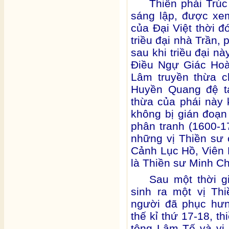
Thiền phái Trú
sáng lập, được xe
của Đại Việt thời đ
triều đại nhà Trần,
sau khi triều đại nà
Điều Ngự Giác Hoà
Lâm truyền thừa c
Huyền Quang đệ ta
thừa của phái này 
không bị gián đoạn 
phân tranh (1600-17
những vị Thiền sư
Cảnh Lục Hồ, Viên 
là Thiền sư Minh C
Sau một thời g
sinh ra một vị Th
người đã phục hưn
thế kỉ thứ 17-18, t
tông Lâm Tế và vị 