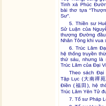
Tinh xá Phúc Đườ
bài thơ tựa “Thượ
Sư”.
5. Thiền sư Hu
Sử Luận của Nguyễ
thượng Đường đầu 
Nhân Tông khi vua x
6. Trúc Lâm Đạ
hệ thống truyền th
thứ sáu, nhưng là
Trúc Lâm của Đại Vi
Theo sách Đại
Tập Lục (
大南禪苑
Điền (
), hệ t
福田
Trúc Lâm Yên Tử đượ
7. Tổ sư Pháp L