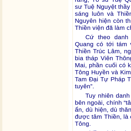
sư Tuệ Nguyệt thầy
sáng luôn và Thi
Nguyên hiện còn th
Thiền viện đã làm c
Cứ theo danh
Quang có tới tám 
Thiền Trúc Lâm, n
bia tháp Viên Thô
Mai, phần cuối có kể
Tông Huyền và Kim
Tam Đại Tự Pháp T
tuyên”.
Tuy nhiên danh 
bên ngoài, chính “t
ẩn, dù hiện, dù thă
được tâm Thiền, là
Tông.