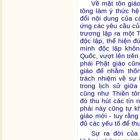
Về mặt tôn giáo
tông làm ý thức hệ
đổi nội dung của c
ứng các yêu cầu của
trương lập ra một 
độc lập, thể hiện đ
mình độc lập khôn
Quốc, vượt lên trên
phái Phật giáo cũ
giáo để nhằm thốn
trách nhiệm về sự 
trong lịch sử giữ
cũng như Thiền tô
đó thu hút các tín
phái này cũng tự k
giáo mới - tuy rằng
đủ các yếu tố để th
Sự ra đời của