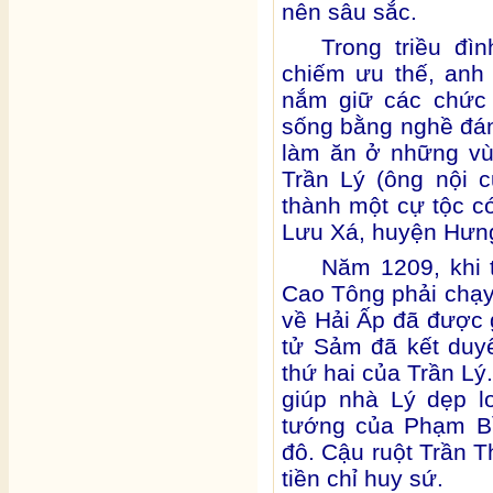
nên sâu sắc.
Trong triều đì
chiếm ưu thế, anh
nắm giữ các chức 
sống bằng nghề đán
làm ăn ở những vù
Trần Lý (ông nội 
thành một cự tộc có
Lưu Xá, huyện Hưng 
Năm 1209, khi t
Cao Tông phải chạy
về Hải Ấp đã được 
tử Sảm đã kết duy
thứ hai của Trần Lý
giúp nhà Lý dẹp l
tướng của Phạm Bỉn
đô. Cậu ruột Trần T
tiền chỉ huy sứ.