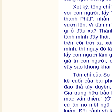
Xét kỹ, tông chỉ
với con người, lấy 
thành Phật”, nhằm
vươn lên. Vì tâm mì
gì ở đâu xa? Thàn
tánh mình đây thôi,
trên cõi trời xa x
mình, thì ngay đó l
lấy con người làm g
giá trị con người, 
vậy sao không khai
Tôn chỉ của Sơ 
kệ cuối của bài ph
đạo thả tùy duyên
Gia trung hữu bảo
mạc vấn thiền.” (Ở
cứ ăn no mệt ngũ l
kiếm, Đối cảnh vô t