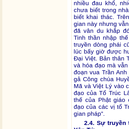
nhiều đau khổ, nh
chưa biết trong nh
biết khai thác. Trê
gian này nhưng vẫn 
đã vân du khắp đó
Tinh thần nhập th
truyền dòng phái 
lúc bấy giờ được h
Đại Việt. Bản thân 
và hóa đạo mà vẫn l
đoạn vua Trần Anh 
gả Công chúa Huyề
Mã và Việt Lý vào c
đạo của Tổ Trúc Lâ
thế của Phật giáo
đạo của các vị tổ T
gian pháp”.
2.4. Sự truyền