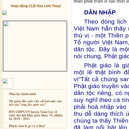
thần phát triển ở các thời đ
Hoạt động CLB Hoa Linh Thoại
DẪN NHẬP
Từ điển Phật học
Theo dòng lịch 
Việt Nam hẳn thấy 
thú vị - một Thiền 
Tổ người Việt Nam,
dân tộc. Đây là mộ
nói chung, Phật giá
Phật giáo là gi
một lẽ thật bình 
vì"Tất cả chúng sa
Bài mới cập nhật
Phật giáo truyền và
dân tộc riêng, có 
Nhìn lại chính mình
suy nghĩ theo cá tí
Nữ giám đốc mất việc chỉ bởi một câu
nói của “ông lão quét rác”
phải hoà nhập vào 
BTS GHPGVN huyện Xuân Lộc tổ
thu dễ dàng thích ứ
chức đại hội Phật giáo khóa VI, nhiệm
kỳ 2016 - 2021
chúng ta thấy Thiề
Phước báu là gì và ở đâu?
đã làm nổi bật lê
Xuân Thi