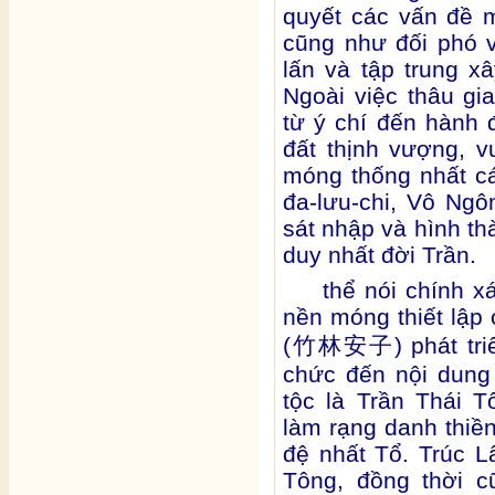
quyết các vấn đề 
cũng như đối phó 
lấn và tập trung x
Ngoài việc thâu gi
từ ý chí đến hành
đất thịnh vượng, 
móng thống nhất cá
đa-lưu-chi, Vô Ng
sát nhập và hình t
duy nhất đời Trần.
thể nói chính x
nền móng thiết lập
(
) phát tr
竹林安子
chức đến nội dung 
tộc là Trần Thái 
làm rạng danh thiền
đệ nhất Tổ. Trúc 
Tông, đồng thời c