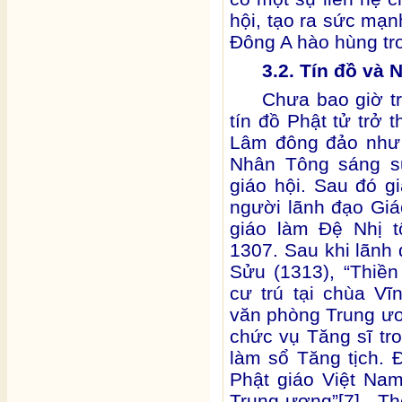
hội, tạo ra sức mạn
Đông A hào hùng tro
3.2. Tín đồ và 
Chưa bao giờ tr
tín đồ Phật tử trở 
Lâm đông đảo như 
Nhân Tông sáng su
giáo hội. Sau đó g
người lãnh đạo Giáo
giáo làm Đệ Nhị 
1307. Sau khi lãnh
Sửu (1313), “Thiề
cư trú tại chùa V
văn phòng Trung ươn
chức vụ Tăng sĩ tro
làm sổ Tăng tịch. Đ
Phật giáo Việt Nam
Trung ương”[7] . T