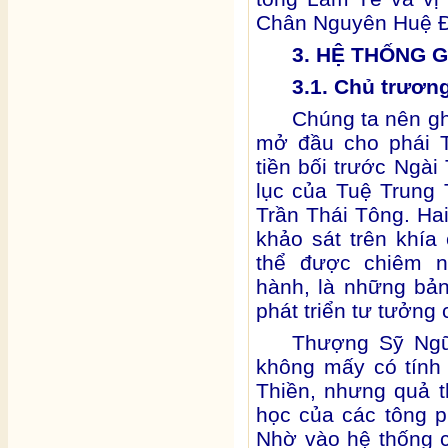
Chân Nguyên Huệ 
3. HỆ THỐNG G
3.1. Chủ trươn
Chúng ta nên gh
mở đầu cho phái T
tiền bối trước Ngà
lục của Tuệ Trung
Trần Thái Tông. Ha
khảo sát trên khía
thể được chiêm n
hành, là những bản
phát triển tư tưởng
Thượng Sỹ Ngữ 
không mấy có tính
Thiền, nhưng quả t
học của các tông p
Nhờ vào hệ thống 