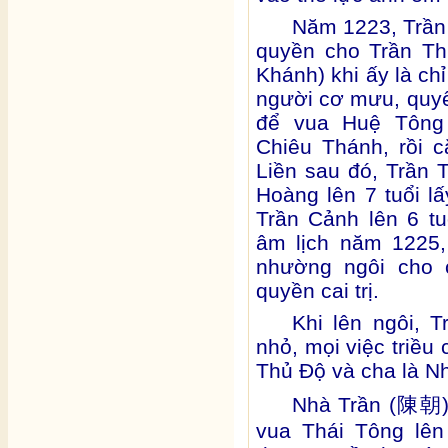
Năm 1223, Trần 
quyền cho Trần T
Khánh) khi ấy là ch
người cơ mưu, quyế
để vua Huệ Tông
Chiêu Thánh, rồi c
Liền sau đó, Trần 
Hoàng lên 7 tuổi lấ
Trần Cảnh lên 6 t
âm lịch năm 1225
nhường ngôi cho 
quyền cai trị.
Khi lên ngôi, 
nhỏ, mọi việc triều
Thủ Độ và cha là N
Nhà Trần (
陳朝
vua Thái Tông lên