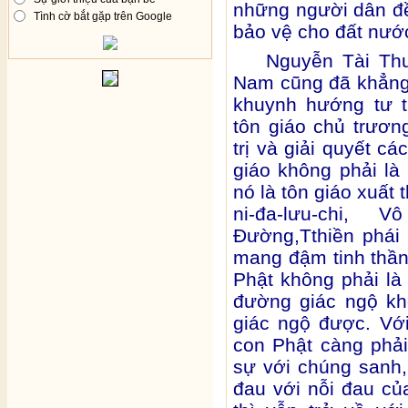
những người dân đề
Tình cờ bắt gặp trên Google
bảo vệ cho đất nướ
Nguyễn Tài Thư
Nam cũng đã khẳng 
khuynh hướng tư t
tôn giáo chủ trươn
trị và giải quyết cá
giáo không phải là 
nó là tôn giáo xuất 
ni-đa-lưu-chi
Đường,Tthiền phái
mang đậm tinh thần
Phật không phải l
đường giác ngộ kh
giác ngộ được. Với
con Phật càng phả
sự với chúng sanh,
đau với nỗi đau củ