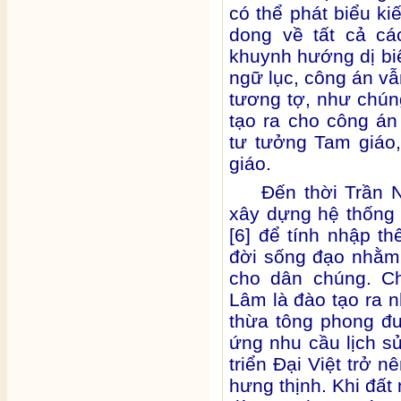
có thể phát biểu ki
dong về tất cả cá
khuynh hướng dị bi
ngữ lục, công án vẫ
tương tợ, như chúng
tạo ra cho công á
tư tưởng Tam giáo,
giáo.
Đến thời Trần N
xây dựng hệ thống 
[6] để tính nhập t
đời sống đạo nhằm
cho dân chúng. Ch
Lâm là đào tạo ra 
thừa tông phong đ
ứng nhu cầu lịch sử
triển Đại Việt trở 
hưng thịnh. Khi đất