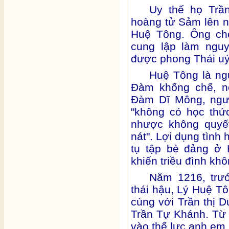
Uy thế họ Trầ
hoàng tử Sảm lên n
Huệ Tông. Ông ch
cung lập làm nguy
được phong Thái uý
Huệ Tông là ngư
Đàm khống chế, n
Đàm Dĩ Mông, ngư
"không có học thứ
nhược không quyế
nát". Lợi dụng tình
tụ tập bè đảng ở
khiến triều đình kh
Năm 1216, trư
thái hậu, Lý Huệ Tô
cùng với Trần thị 
Trần Tự Khánh. Từ 
vào thế lực anh em 