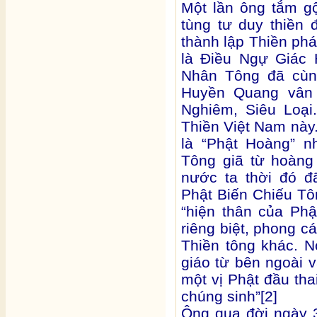
Một lần ông tắm g
tùng tư duy thiền 
thành lập Thiền phá
là Điều Ngự Giác 
Nhân Tông đã cùn
Huyền Quang vân 
Nghiêm, Siêu Loại
Thiền Việt Nam này
là “Phật Hoàng” n
Tông giã từ hoàng
nước ta thời đó đ
Phật Biến Chiếu Tô
“hiện thân của Phậ
riêng biệt, phong cá
Thiền tông khác. N
giáo từ bên ngoài v
một vị Phật đầu tha
chúng sinh”[2]
Ông qua đời ngày 