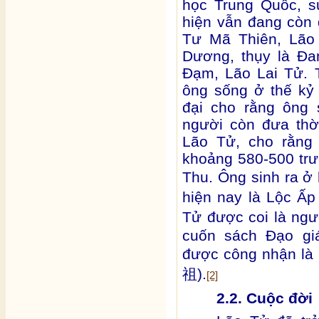
học Trung Quốc, sự
hiện vẫn đang còn 
Tư Mã Thiên, Lão 
Dương, thụy là Đa
Đạm, Lão Lai Tử. 
ông sống ở thế kỷ
đại cho rằng ông
người còn đưa thờ
Lão Tử, cho rằng 
khoảng 580-500 trư
Thu. Ông sinh ra ở
hiện nay là Lộc Ấp
Tử được coi là ngư
cuốn sách Đạo gi
được công nhận là 
).
祖
[2]
2.2. Cuộc đời