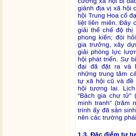
cương xã hội bị đảo
giành địa vị xã hội
hội Trung Hoa cổ đạ
liệt liên miên. Đây 
giải thể chế độ thị
phong kiến; đòi hỏ
gia trưởng, xây d
giải phóng lực lư
hội phát triển. Sự 
đại đã đặt ra và 
những trung tâm các
tự xã hội cũ và đ
hội tương lai. Lịc
“Bách gia chư tử” 
minh tranh” (trăm 
trình ấy đã sản sin
nên các trường phái
1.3. Đặc điểm tư t