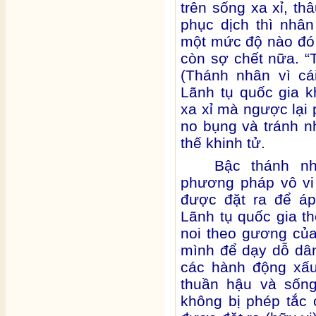
trên sống xa xỉ, t
phục dịch thì nhâ
một mức độ nào đó r
còn sợ chết nữa. “
(Thánh nhân vì cá
Lãnh tụ quốc gia 
xa xỉ mà ngược lại 
no bụng và tránh 
thế khinh tử.
Bậc thánh nh
phương pháp vô vi
được đặt ra để áp
Lãnh tụ quốc gia 
noi theo gương của
mình để dạy dỗ dâ
các hành động xấu
thuần hậu và sống
không bị phép tắc c