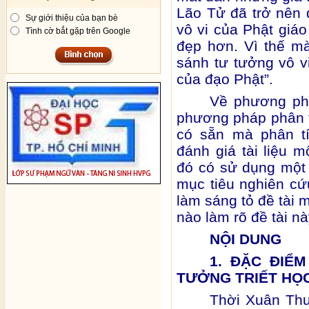
Lão Tử đã trở nên
Sự giới thiệu của bạn bè
vô vi của Phật giáo
Tình cờ bắt gặp trên Google
đẹp hơn. Vì thế mà
sánh tư tưởng vô v
của đạo Phật”.
Về phương phá
phương pháp phân t
có sẵn mà phân t
đánh giá tài liệu 
đó có sử dụng một
mục tiêu nghiên c
làm sáng tỏ đề tài
nào làm rõ đề tài nà
NỘI DUNG
1. ĐẶC ĐIỂM
TƯỞNG TRIẾT HỌC
Thời Xuân Thu