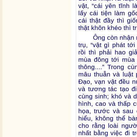
vật, “cái yên tĩnh 
lấy cái tiện làm gố
cái thật đầy thì g
thật khôn khéo thì t
Ông còn nhận r
trụ, “vật gì phát t
rồi thì phải hao gi
mùa đông tới mùa x
thông....” Trong cù
mâu thuẫn và luật 
Đạo, vạn vật đều 
và tương tác tạo đ
cùng sinh; khó và 
hình, cao và thấp 
họa, trước và sau
hiểu, không thể b
cho rằng loài ngườ
nhất bằng việc đi 