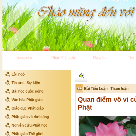
Trang chủ
Nhạc Phật giáo
Pháp âm
Thơ 
Lời ngỏ
Tin tức - Sự kiện
Bài Tiểu Luận - Tham luận
Bài học cuộc sống
Quan điểm vô vi c
Văn hóa Phật giáo
Phật
Giáo dục Phật giáo
Phật giáo và đời sống
Nghiên cứu Phật học
Phật giáo Thế giới