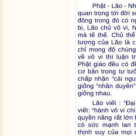
Phật - Lão - Nh
quan trọng tới đời 
đông trong đó có n
bi, Lão chủ vô vi,
mà tế thế. Chủ thể
tượng của Lão là 
chỉ mong độ chúng
về vô vi thì luận 
Phật giáo đều có đ
cơ bản trong tư tưở
chấp nhận “cái ng
giống “nhân duyên”
giống nhau.
Lão viết : “Đạ
viết: “hành vô vi ch
quyền năng rất lớn 
có sức mạnh lan t
thịnh suy của mọi 