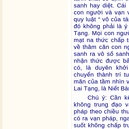
sanh hay diệt. Cái
con người và vạn v
quy luật “ vô của t
đó không phải là ý
Tạng. Mọi con ngườ
mạt na thức chấp 
về thâm căn con ng
sanh ra vô số san
nhận thức được bả
có, là duyên khở
chuyển thành trí 
mãn của tầm nhìn về
Lai Tạng, là Niết Bà
Chú ý: Cần kế
không trung đạo v
pháp theo chiều th
có ra vạn pháp, ng
suốt không chấp tr