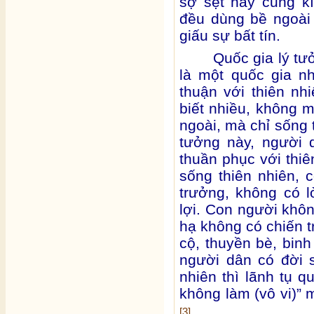
sợ sệt hay cung kí
đều dùng bề ngoài
giấu sự bất tín.
Quốc gia lý t
là một quốc gia n
thuận với thiên n
biết nhiều, không 
ngoài, mà chỉ sống 
tưởng này, người 
thuần phục với thiê
sống thiên nhiên, 
trưởng, không có 
lợi. Con người khôn
hạ không có chiến t
cộ, thuyền bè, bin
người dân có đời s
nhiên thì lãnh tụ q
không làm (vô vi)” 
[3]