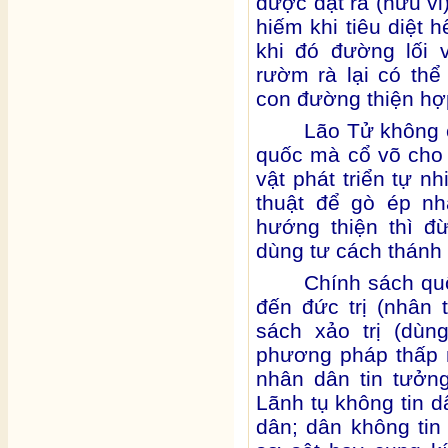
được đặt ra (hữu v
hiếm khi tiêu diệt 
khi đó đường lối 
rườm rà lại có th
con đường thiện hợp
Lão Tử không c
quốc mà cổ võ cho s
vật phát triển tự n
thuật để gò ép n
hướng thiện thì đ
dùng tư cách thánh
Chính sách quốc
đến đức trị (nhân t
sách xảo trị (dùn
phương pháp thấp 
nhân dân tin tưởn
Lãnh tụ không tin 
dân; dân không tin