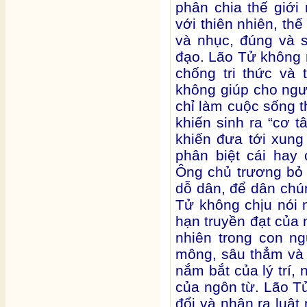
phân chia thế giới 
với thiên nhiên, thế 
và nhục, đúng và sa
đạo. Lão Tử không 
chống tri thức và 
không giúp cho ngư
chỉ làm cuộc sống t
khiến sinh ra “cơ t
khiến đưa tới xung 
phân biệt cái hay
Ông chủ trương bỏ t
dỗ dân, để dân chú
Tử không chịu nói n
hạn truyền đạt của 
nhiên trong con ng
mông, sâu thẳm và 
nắm bắt của lý trí, 
của ngôn từ. Lão T
đổi và nhận ra luật