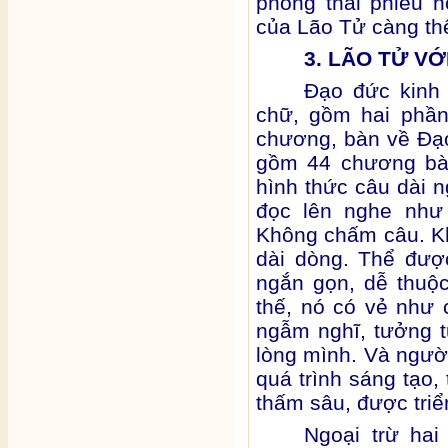
phong thái phiêu h
của Lão Tử càng th
3. LÃO TỬ VỚ
Đạo đức kinh 
chữ, gồm hai phầ
chương, bàn về Đạo
gồm 44 chương bàn
hình thức câu dài 
đọc lên nghe như 
Không chấm câu. K
dài dòng. Thể đượ
ngắn gọn, dễ thuộ
thế, nó có vẻ như 
ngẫm nghĩ, tưởng tư
lòng mình. Và người
quá trình sáng tạo,
thấm sâu, được triể
Ngoại trừ hai