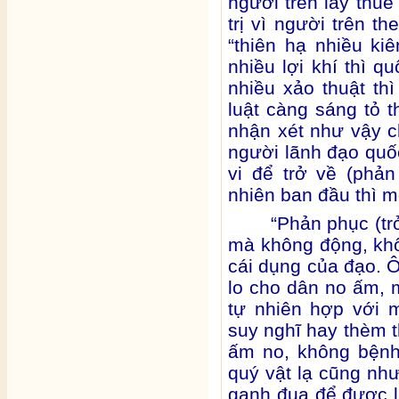
người trên lấy thuế
trị vì người trên th
“thiên hạ nhiều ki
nhiều lợi khí thì q
nhiều xảo thuật thì
luật càng sáng tỏ t
nhận xét như vậy 
người lãnh đạo quố
vi để trở về (phả
nhiên ban đầu thì m
“Phản phục (tr
mà không động, kh
cái dụng của đạo. Ô
lo cho dân no ấm,
tự nhiên hợp với 
suy nghĩ hay thèm 
ấm no, không bệnh
quý vật lạ cũng nh
ganh đua để được l