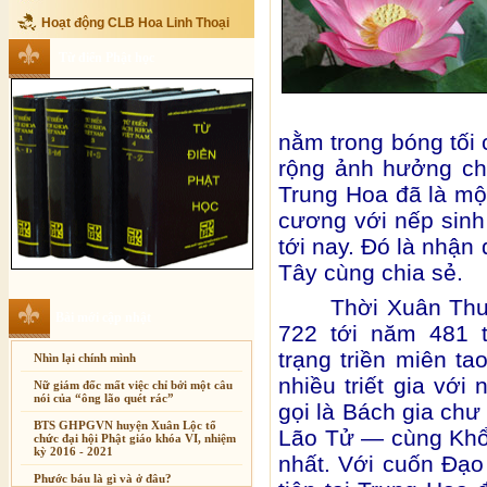
Hoạt động CLB Hoa Linh Thoại
Từ điển Phật học
nằm trong bóng tối
rộng ảnh hưởng chí
Trung Hoa đã là một
cương với nếp sinh
tới nay. Đó là nhận
Tây cùng chia sẻ.
Thời Xuân Thu
Bài mới cập nhật
722 tới năm 481 t
trạng triền miên ta
Nhìn lại chính mình
nhiều triết gia với
Nữ giám đốc mất việc chỉ bởi một câu
nói của “ông lão quét rác”
gọi là Bách gia chư t
BTS GHPGVN huyện Xuân Lộc tổ
Lão Tử — cùng Khổn
chức đại hội Phật giáo khóa VI, nhiệm
kỳ 2016 - 2021
nhất. Với cuốn Đạo
Xuân Thi
Phước báu là gì và ở đâu?