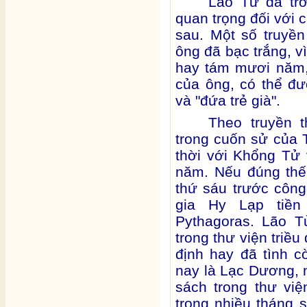
Lão Tử đã tr
quan trọng đối với 
sau. Một số truyền 
ông đã bạc trắng, 
hay tám mươi năm, 
của ông, có thể đư
và "đứa trẻ già".
Theo truyền 
trong cuốn sử của
thời với Khổng Tử 
năm. Nếu đúng thế 
thứ sáu trước công 
gia Hy Lạp tiền 
Pythagoras. Lão T
trong thư viện triề
định hay đã tình 
nay là Lạc Dương, 
sách trong thư vi
trong nhiều tháng