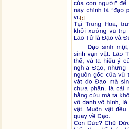
của con người” để 
này chính là “đạo 
vi.
[7]
Tại Trung Hoa, tr
khởi xướng vũ trụ 
Lão Tử là Đạo và Đ
Đạo sinh một,
sinh vạn vật. Lão 
thế, và ta hiểu ý 
nghĩa Đạo, nhưng 
nguồn gốc của vũ t
vật do Đạo mà sin
chưa phân, là cái
hằng cửu mà ta khô
vô danh vô hình, là
vật. Muôn vật đều 
quay về Đạo.
Còn Đức? Chữ Đức 