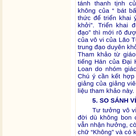
tánh thanh tịnh c
không của “ bát b
thức để triển khai
khởi”. Triển khai
đạo” thì mới rõ đư
của vô vi của Lão T
trung đạo duyên khở
Tham khảo từ giáo 
tiếng Hán của Đại
Loan do nhóm giá
Chú ý cần kết hợp 
giảng của giảng viê
liệu tham khảo này.
5. SO SÁNH 
Tư tưởng vô v
đời dù không bon 
vẫn nhận hưởng, cò
chữ “Không” và có 