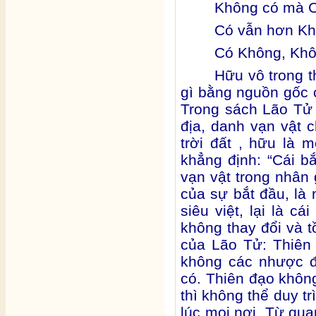
Không có mà 
Có vẫn hơn K
Có Không, Khô
Hữu vô trong 
gì bằng nguồn gốc 
Trong sách Lão Tử viết
địa, danh vạn vật ch
trời đất , hữu là 
khẳng định: “Cái bắ
vạn vật trong nhân gi
của sự bắt đầu, là 
siêu việt, lại là cá
không thay đổi và t
của Lão Tử: Thiên
không các nhược đ
có. Thiên đạo không
thì không thể duy tr
lúc mọi nơi. Từ qua