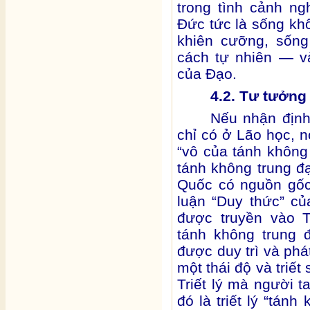
trong tình cảnh ng
Đức tức là sống kh
khiên cưỡng, sống
cách tự nhiên — v
của Đạo.
4.2. Tư tưởng
Nếu nhận định
chỉ có ở Lão học, n
“vô của tánh không
tánh không trung đạ
Quốc có nguồn gốc
luận “Duy thức” c
được truyền vào 
tánh không trung 
được duy trì và phá
một thái độ và triế
Triết lý mà người t
đó là triết lý “tán