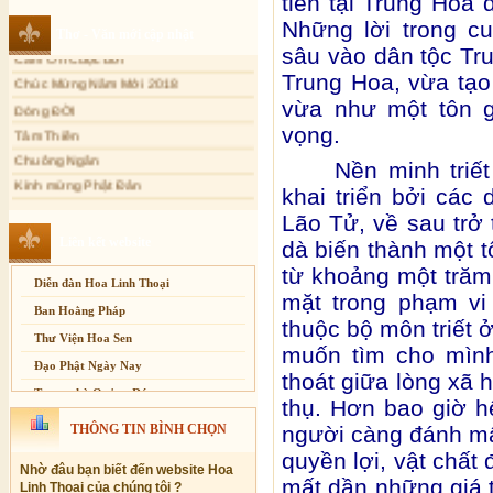
tiên tại Trung Hoa 
Cảm Tác Nỗi Lòng Lưu Dân
Sự thương-ghét của con người
Những lời trong c
Thơ - Văn mới cập nhật
Cảm Ơn Cuộc đời
Mối lo của con người
sâu vào dân tộc Tru
Chúc Mừng Năm Mới 2018
Cải đạo: Nguyên nhân & giải pháp
Trung Hoa, vừa tạo
Dòng ĐỜI
Nỗi lòng của các bệnh nhân nghèo
vừa như một tôn g
Tâm Thiền
An Giang: Tịnh thất Quy Nguyên
vọng.
Chuông Ngân
phát quà từ thiện tại xã Cư Yang
Kính mừng Phật Đản
Nền minh triế
Tịnh xá Ngọc Đăng khai giảng Thiền
dành cho Người bận rộn
Anh không chết đâu em
khai triển bởi các
Kiếp này
Lão Tử, về sau trở 
Liên kết website
dà biến thành một t
từ khoảng một tră
Diễn đàn Hoa Linh Thoại
mặt trong phạm vi
Ban Hoằng Pháp
thuộc bộ môn triết ở
Thư Viện Hoa Sen
muốn tìm cho mình
Đạo Phật Ngày Nay
thoát giữa lòng xã h
Trang nhà Quảng Đức
thụ. Hơn bao giờ h
Báo Giác Ngộ
THÔNG TIN BÌNH CHỌN
người càng đánh mấ
Vesak 2014
quyền lợi, vật chất
Nhờ đâu bạn biết đến website Hoa
mất dần những giá t
Linh Thoại của chúng tôi ?