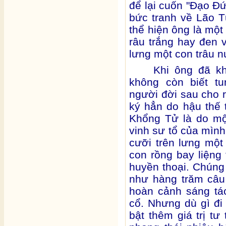
để lại cuốn "Đạo Đứ
bức tranh về Lão T
thể hiện ông là một
râu trắng hay đen v
lưng một con trâu n
Khi ông đã kh
không còn biết t
người đời sau cho r
ký hẳn do hậu thế 
Khổng Tử là do mộ
vinh sư tổ của mình
cưỡi trên lưng một
con rồng bay liệng 
huyền thoại. Chúng
như hàng trăm câu
hoàn cảnh sáng tác
cổ. Nhưng dù gì đi
bật thêm giá trị t