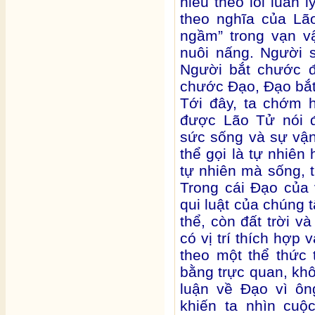
hiểu theo lối luân 
theo nghĩa của L
ngầm” trong vạn vậ
nuôi nấng. Người 
Người bắt chước đấ
chước Đạo, Đạo bắt
Tới đây, ta chớm 
được Lão Tử nói đ
sức sống và sự vận
thể gọi là tự nhiên
tự nhiên mà sống, t
Trong cái Đạo của 
qui luật của chúng t
thể, còn đất trời và
có vị trí thích hợp
theo một thể thức 
bằng trực quan, khô
luận về Đạo vì ông
khiến ta nhìn cuộ