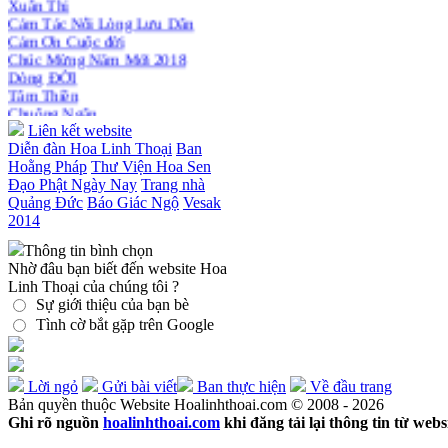
khai giảng Thiền dành cho Người
Cảm Tác Nỗi Lòng Lưu Dân
bận rộn
Cảm Ơn Cuộc đời
Chúc Mừng Năm Mới 2018
Dòng ĐỜI
Tâm Thiền
Chuông Ngân
Kính mừng Phật Đản
Liên kết website
Anh không chết đâu em
Diễn đàn Hoa Linh Thoại
Ban
Kiếp này
Hoằng Pháp
Thư Viện Hoa Sen
Đạo Phật Ngày Nay
Trang nhà
Quảng Đức
Báo Giác Ngộ
Vesak
2014
Thông tin bình chọn
Nhờ đâu bạn biết đến website Hoa
Linh Thoại của chúng tôi ?
Sự giới thiệu của bạn bè
Tình cờ bắt gặp trên Google
Lời ngỏ
Gửi bài viết
Ban thực hiện
Về đầu trang
Bản quyền thuộc Website Hoalinhthoai.com © 2008 - 2026
Ghi rõ nguồn
hoalinhthoai.com
khi đăng tải lại thông tin từ webs