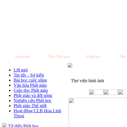
Trang chủ
Nhạc Phật giáo
Pháp âm
Thơ 
Lời ngỏ
Tin tức - Sự kiện
Bài học cuộc sống
Thư viện hình ảnh
Văn hóa Phật giáo
Giáo dục Phật giáo
Phật giáo và đời sống
Nghiên cứu Phật học
Phật giáo Thế giới
Hoạt động CLB Hoa Linh
Thoại
Từ điển Phật học