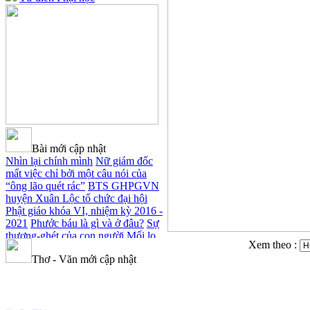
Bài mới cập nhật
Nhìn lại chính mình
Nữ giám đốc
mất việc chỉ bởi một câu nói của
“ông lão quét rác”
BTS GHPGVN
huyện Xuân Lộc tổ chức đại hội
Phật giáo khóa VI, nhiệm kỳ 2016 -
2021
Phước báu là gì và ở đâu?
Sự
thương-ghét của con người
Mối lo
Xem theo :
của con người
Cải đạo: Nguyên
Thơ - Văn mới cập nhật
nhân & giải pháp
Nỗi lòng của các
bệnh nhân nghèo
An Giang: Tịnh
thất Quy Nguyên phát quà từ thiện
tại xã Cư Yang
Tịnh xá Ngọc Đăng
Xuân Thi