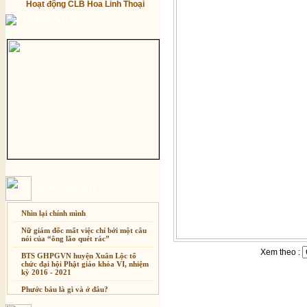
Hoạt động CLB Hoa Linh Thoại
Từ điển Phật học
Bài mới cập nhật
Nhìn lại chính mình
Nữ giám đốc mất việc chỉ bởi một câu
nói của “ông lão quét rác”
Xem theo :
BTS GHPGVN huyện Xuân Lộc tổ
chức đại hội Phật giáo khóa VI, nhiệm
kỳ 2016 - 2021
Phước báu là gì và ở đâu?
Sự thương-ghét của con người