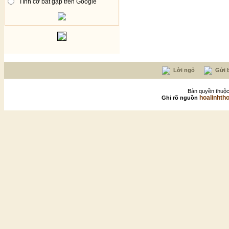
Tình cờ bắt gặp trên Google
Lời ngỏ
Gửi b
Bản quyền thuộc
hoalinhth
Ghi rõ nguồn