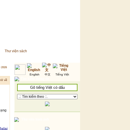
Thư viện sách
8 2026
English
中文
Tiếng Việt
Tìm kiếm thông tin
rở về
rạng
Thư viện hình ảnh
Dalai