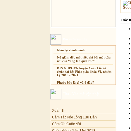
Goog
Các t
Bài mới cập nhật
Nhìn lại chính mình
Nữ giám đốc mất việc chỉ bởi một câu
nói của “ông lão quét rác”
BTS GHPGVN huyện Xuân Lộc tổ
chức đại hội Phật giáo khóa VI, nhiệm
kỳ 2016 - 2021
Phước báu là gì và ở đâu?
Sự thương-ghét của con người
Thơ - Văn mới cập nhật
Mối lo của con người
Cải đạo: Nguyên nhân & giải pháp
Xuân Thi
Nỗi lòng của các bệnh nhân nghèo
Cảm Tác Nỗi Lòng Lưu Dân
An Giang: Tịnh thất Quy Nguyên
Cảm Ơn Cuộc đời
phát quà từ thiện tại xã Cư Yang
Chúc Mừng Năm Mới 2018
Tịnh xá Ngọc Đăng khai giảng Thiền