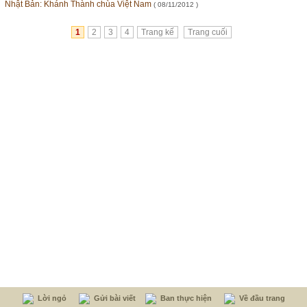
Nhật Bản: Khánh Thành chùa Việt Nam
( 08/11/2012 )
1
2
3
4
Trang kế
Trang cuối
Lời ngỏ
Gửi bài viết
Ban thực hiện
Về đầu trang