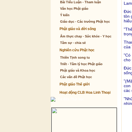
Bài Tiểu Luận - Tham luận
Lama
Văn học Phật giáo
Đức 
Ý kiến
tôn 
hiểu
Giáo dục - Các trường Phật học
Phật giáo và đời sống
"Thế
trọn
Ẩm thực chay - Sức khỏe - Y học
Tham
Tâm sự - chia sẻ
của 
Nghiên cứu Phật học
"Có 
Thiền Tịnh song tu
cho 
Triết - Tâm lý học Phật giáo
Đức 
Phật giáo và Khoa học
sống
Các vấn đề Phật học
"
(Mặ
Phật giáo Thế giới
con 
các 
Hoạt động CLB Hoa Linh Thoại
"Nhữ
Từ điển Phật học
nhìn