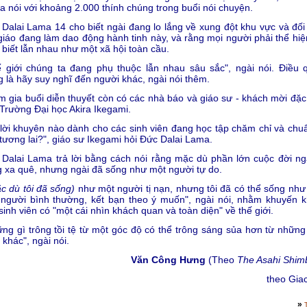
 nói với khoảng 2.000 thính chúng trong buổi nói chuyện.
Dalai Lama 14 cho biết ngài đang lo lắng về xung đột khu vực và đối
giáo đang làm dao động hành tinh này, và rằng mọi người phải thể hiệ
 biết lẫn nhau như một xã hội toàn cầu.
 giới chúng ta đang phụ thuộc lẫn nhau sâu sắc", ngài nói. Điều 
g là hãy suy nghĩ đến người khác, ngài nói thêm.
 gia buổi diễn thuyết còn có các nhà báo và giáo sư - khách mời đặc 
Trường Đại học Akira Ikegami.
lời khuyên nào dành cho các sinh viên đang học tập chăm chỉ và chuẩ
tương lai?", giáo sư Ikegami hỏi Đức Dalai Lama.
Dalai Lama trả lời bằng cách nói rằng mặc dù phần lớn cuộc đời ngà
 xa quê, nhưng ngài đã sống như một người tự do.
c dù tôi đã sống)
như một người tị nạn, nhưng tôi đã có thể sống như
người bình thường, kết bạn theo ý muốn", ngài nói, nhằm khuyến k
sinh viên có "một cái nhìn khách quan và toàn diện" về thế giới.
ng gì trông tồi tệ từ một góc độ có thể trông sáng sủa hơn từ những
 khác", ngài nói.
Văn Công Hưng
(Theo
The Asahi Shim
theo Gia
»