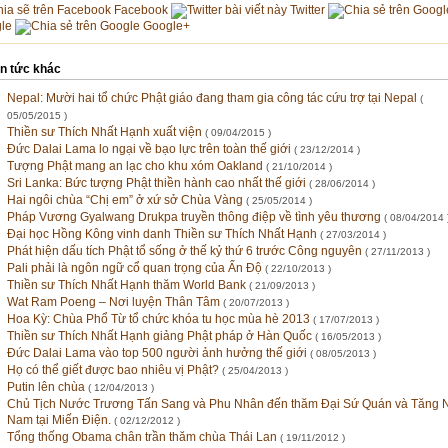
Facebook
Twitter
le
Google+
in tức khác
Nepal: Mười hai tổ chức Phật giáo đang tham gia công tác cứu trợ tại Nepal
(
05/05/2015 )
Thiền sư Thích Nhất Hạnh xuất viện
( 09/04/2015 )
Đức Dalai Lama lo ngại về bạo lực trên toàn thế giới
( 23/12/2014 )
Tượng Phật mang an lạc cho khu xóm Oakland
( 21/10/2014 )
Sri Lanka: Bức tượng Phật thiền hành cao nhất thế giới
( 28/06/2014 )
Hai ngôi chùa “Chị em” ở xứ sở Chùa Vàng
( 25/05/2014 )
Pháp Vương Gyalwang Drukpa truyền thông điệp về tình yêu thương
( 08/04/2014 
Đại học Hồng Kông vinh danh Thiền sư Thích Nhất Hạnh
( 27/03/2014 )
Phát hiện dấu tích Phật tổ sống ở thế kỷ thứ 6 trước Công nguyên
( 27/11/2013 )
Pali phải là ngôn ngữ cổ quan trọng của Ấn Độ
( 22/10/2013 )
Thiền sư Thích Nhất Hạnh thăm World Bank
( 21/09/2013 )
Wat Ram Poeng – Nơi luyện Thân Tâm
( 20/07/2013 )
Hoa Kỳ: Chùa Phổ Từ tổ chức khóa tu học mùa hè 2013
( 17/07/2013 )
Thiền sư Thích Nhất Hạnh giảng Phật pháp ở Hàn Quốc
( 16/05/2013 )
Đức Dalai Lama vào top 500 người ảnh hưởng thế giới
( 08/05/2013 )
Họ có thể giết được bao nhiêu vị Phật?
( 25/04/2013 )
Putin lên chùa
( 12/04/2013 )
Chủ Tịch Nước Trương Tấn Sang và Phu Nhân đến thăm Đại Sứ Quán và Tăng Ni
Nam tại Miến Điện.
( 02/12/2012 )
Tổng thống Obama chân trần thăm chùa Thái Lan
( 19/11/2012 )