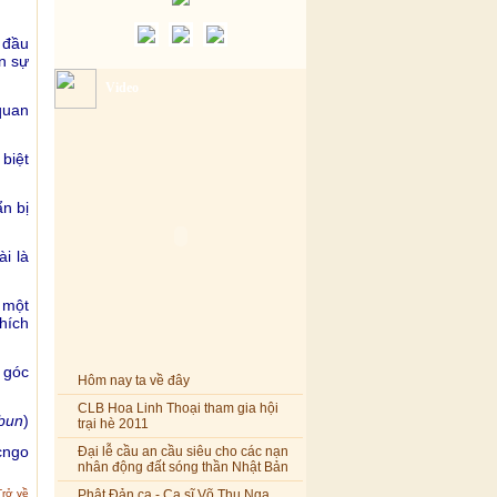
 đầu
n sự
Video
quan
biệt
n bị
i là
 một
hích
 góc
Hôm nay ta về đây
CLB Hoa Linh Thoại tham gia hội
bun
)
trại hè 2011
cngo
Đại lễ cầu an cầu siêu cho các nạn
nhân động đất sóng thần Nhật Bản
Trở về
Phật Đản ca - Ca sĩ Võ Thu Nga