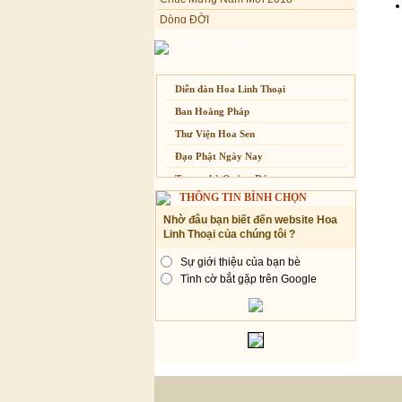
dành cho Người bận rộn
Dòng ĐỜI
Tâm Thiền
Liên kết website
Chuông Ngân
Kính mừng Phật Đản
Diễn đàn Hoa Linh Thoại
Anh không chết đâu em
Ban Hoằng Pháp
Kiếp này
Thư Viện Hoa Sen
Đạo Phật Ngày Nay
Trang nhà Quảng Đức
THÔNG TIN BÌNH CHỌN
Báo Giác Ngộ
Nhờ đâu bạn biết đến website Hoa
Vesak 2014
Linh Thoại của chúng tôi ?
Sự giới thiệu của bạn bè
Tình cờ bắt gặp trên Google