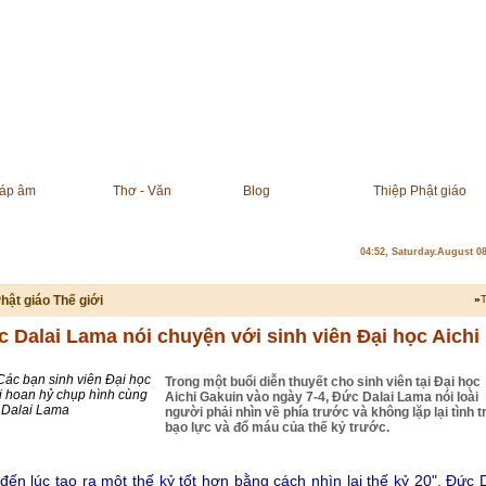
áp âm
Thơ - Văn
Blog
Thiệp Phật giáo
04:52, Saturday.August 0
hật giáo Thế giới
»
T
 Dalai Lama nói chuyện với sinh viên Đại học Aichi
Các bạn sinh viên Đại học
Trong một buổi diễn thuyết cho sinh viên tại Đại học
i hoan hỷ chụp hình cùng
Aichi Gakuin vào ngày 7-4, Đức Dalai Lama nói loài
 Dalai Lama
người phải nhìn về phía trước và không lặp lại tình t
bạo lực và đổ máu của thế kỷ trước.
đến lúc tạo ra một thế kỷ tốt hơn bằng cách nhìn lại thế kỷ 20", Đức 