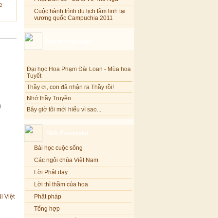
Cuộc hành trình du lịch tâm linh tại
vương quốc Campuchia 2011
Blog mới cập nhật
Đại học Hoa Phạm Đài Loan - Mùa hoa
Tuyết
Thầy ơi, con đã nhận ra Thầy rồi!
Nhớ thầy Truyền
Bây giờ tôi mới hiểu vì sao...
)
Hoa tháng Năm
Cổ phần công đức
Slide Powerpoint
Tôi mắc nợ ông Sáu
Bài học cuộc sống
Đi tìm vũ khúc mùa hè
Các ngôi chùa Việt Nam
Mơ màng Phật dạy....
Lời Phật dạy
Lời thú tội của chị gái nhỏ nhen
Lời thì thầm của hoa
 Việt
Phật pháp
Tổng hợp