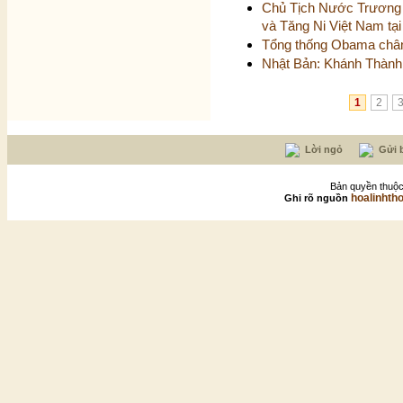
Chủ Tịch Nước Trương
và Tăng Ni Việt Nam tạ
Tổng thống Obama chân
Nhật Bản: Khánh Thành
1
2
Lời ngỏ
Gửi b
Bản quyền thuộc
hoalinhth
Ghi rõ nguồn