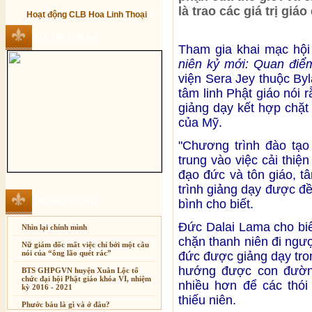
là trao các giá trị giá
Hoạt động CLB Hoa Linh Thoại
Từ điển Phật học
Tham gia khai mạc hội
niên kỷ mới: Quan điể
viện Sera Jey thuộc Byl
tâm linh Phật giáo nói 
giảng dạy kết hợp chặt
của Mỹ.
"Chương trình đào tạo
trung vào việc cải thiện
đạo đức và tôn giáo, 
trình giảng dạy được đề
Bài mới cập nhật
bình cho biết.
Đức Dalai Lama cho biết
Nhìn lại chính mình
chặn thanh niên đi ngượ
Nữ giám đốc mất việc chỉ bởi một câu
nói của “ông lão quét rác”
đức được giảng dạy tron
hướng được con đườn
BTS GHPGVN huyện Xuân Lộc tổ
chức đại hội Phật giáo khóa VI, nhiệm
nhiều hơn để các thói
kỳ 2016 - 2021
thiếu niên.
Phước báu là gì và ở đâu?