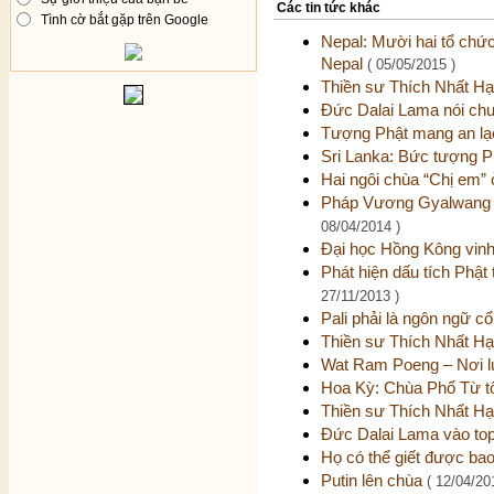
Các tin tức khác
Tình cờ bắt gặp trên Google
Nepal: Mười hai tổ chức
Nepal
( 05/05/2015 )
Thiền sư Thích Nhất Hạ
Đức Dalai Lama nói chu
Tượng Phật mang an l
Sri Lanka: Bức tượng Ph
Hai ngôi chùa “Chị em
Pháp Vương Gyalwang D
08/04/2014 )
Đại học Hồng Kông vin
Phát hiện dấu tích Phật
27/11/2013 )
Pali phải là ngôn ngữ c
Thiền sư Thích Nhất H
Wat Ram Poeng – Nơi 
Hoa Kỳ: Chùa Phổ Từ t
Thiền sư Thích Nhất H
Đức Dalai Lama vào top
Họ có thể giết được bao
Putin lên chùa
( 12/04/20