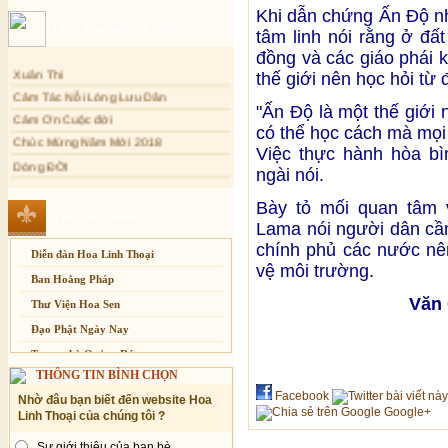
Khi dẫn chứng Ấn Độ như
Sự thương-ghét của con người
Thơ - Văn mới cập nhật
tâm linh nói rằng ở đấ
Mối lo của con người
đồng và các giáo phái 
Cải đạo: Nguyên nhân & giải pháp
Xuân Thi
thế giới nên học hỏi từ 
Cảm Tác Nỗi Lòng Lưu Dân
Nỗi lòng của các bệnh nhân nghèo
"Ấn Độ là một thế giới
Cảm Ơn Cuộc đời
An Giang: Tịnh thất Quy Nguyên
phát quà từ thiện tại xã Cư Yang
có thể học cách mà mọi
Chúc Mừng Năm Mới 2018
Việc thực hành hòa bìn
Tịnh xá Ngọc Đăng khai giảng Thiền
Dòng ĐỜI
dành cho Người bận rộn
ngài nói.
Tâm Thiền
Chuông Ngân
Bày tỏ mối quan tâm 
Liên kết website
Lama nói người dân cầ
Kính mừng Phật Đản
chính phủ các nước nê
Anh không chết đâu em
Diễn đàn Hoa Linh Thoại
vệ môi trường.
Kiếp này
Ban Hoằng Pháp
Văn
Thư Viện Hoa Sen
Đạo Phật Ngày Nay
Trang nhà Quảng Đức
THÔNG TIN BÌNH CHỌN
Báo Giác Ngộ
Facebook
Nhờ đâu bạn biết đến website Hoa
Vesak 2014
Google+
Linh Thoại của chúng tôi ?
Sự giới thiệu của bạn bè