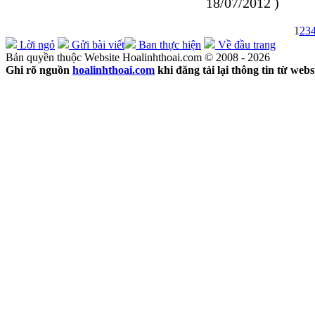
18/07/2012 )
1
2
3
Lời ngỏ
Gửi bài viết
Ban thực hiện
Về đầu trang
Bản quyền thuộc Website Hoalinhthoai.com © 2008 - 2026
Ghi rõ nguồn
hoalinhthoai.com
khi đăng tải lại thông tin từ webs