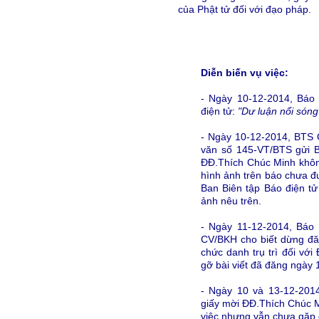
của Phật tử đối với đạo pháp.
Diễn biến vụ việc:
- Ngày 10-12-2014, Báo 
điện tử:
"Dư luận nổi sóng
- Ngày 10-12-2014, BTS
văn số 145-VT/BTS gửi 
ĐĐ.Thích Chúc Minh không
hình ảnh trên báo chưa đ
Ban Biên tập Báo điện t
ảnh nêu trên.
- Ngày 11-12-2014, Báo
CV/BKH cho biết dừng đăng
chức danh trụ trì đối vớ
gỡ bài viết đã đăng ngày 
- Ngày 10 và 13-12-20
giấy mời ĐĐ.Thích Chúc M
việc nhưng vẫn chưa gặp