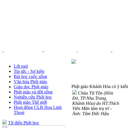
Trang chủ
Nhạc Phật giáo
Pháp âm
Thơ - Văn
Lời ngỏ
Tin tức - Sự kiện
Bài học cuộc sống
Văn hóa Phật giáo
Phật giáo Khánh Hòa có ý ki
Giáo dục Phật giáo
Phật giáo và đời sống
Chùa Từ Tôn (Hòn
Nghiên cứu Phật học
Đỏ, TP.Nha Trang,
Phật giáo Thế giới
Khánh Hòa) do HT.Thích
Hoạt động CLB Hoa Linh
Viên Mãn làm trụ trì -
Thoại
Ảnh: Tâm Đức Hậu
Từ điển Phật học