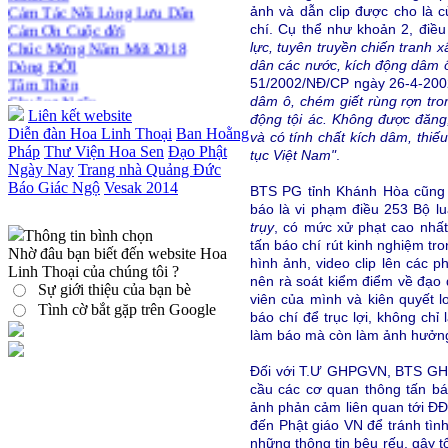
Cảm Tác Nỗi Lòng Lưu Dân
ảnh và dẫn clip được cho là 
Cảm Ơn Cuộc đời
chí. Cụ thể như khoản 2, điều
Chúc Mừng Năm Mới 2018
lực, tuyên truyền chiến tranh 
Dòng ĐỜI
dân các nước, kích động dâm ô, 
Tâm Thiền
51/2002/NĐ/CP ngày 26-4-200
Chuông Ngân
dâm ô, chém giết rùng rợn tron
Kính mừng Phật Đản
Liên kết website
động tội ác. Không được đăng, 
Anh không chết đâu em
Diễn đàn Hoa Linh Thoại
Ban Hoằng
và có tính chất kích dâm, thi
Kiếp này
Pháp
Thư Viện Hoa Sen
Đạo Phật
tục Việt Nam"
.
Ngày Nay
Trang nhà Quảng Đức
Báo Giác Ngộ
Vesak 2014
BTS PG tỉnh Khánh Hòa cũng c
báo là vi phạm điều 253 Bộ l
trụy
, có mức xử phạt cao nhất
Thông tin bình chọn
tấn báo chí rút kinh nghiệm tron
Nhờ đâu bạn biết đến website Hoa
hình ảnh, video clip lên các 
Linh Thoại của chúng tôi ?
nên rà soát kiểm điểm về đạo 
Sự giới thiệu của bạn bè
viên của mình và kiên quyết l
Tình cờ bắt gặp trên Google
báo chí để trục lợi, không ch
làm báo mà còn làm ảnh hưởng 
Đối với T.Ư GHPGVN, BTS GHP
cầu các cơ quan thông tấn bá
ảnh phản cảm liên quan tới Đ
đến Phật giáo VN để tránh tình
những thông tin bêu rếu, gây t