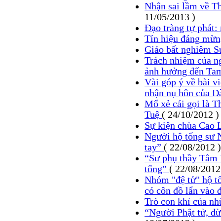
Nhận sai lầm về Th
11/05/2013 )
Đạo tràng tự phát
Tín hiệu đáng mừng
Giáo bất nghiêm S
Trách nhiệm của ng
ảnh hưởng đến Ta
Vài góp ý về bài v
nhận nụ hôn của 
Mổ xẻ cái gọi là T
Tuệ
( 24/10/2012 )
Sự kiện chùa Cao 
Người hộ tống sư 
tay”
( 22/08/2012 )
“Sư phụ thầy Tâm 
tống”
( 22/08/2012
Nhóm "đệ tử" hộ tố
có côn đồ lẩn vào
Trò con khỉ của nh
“Người Phật tử, đừ