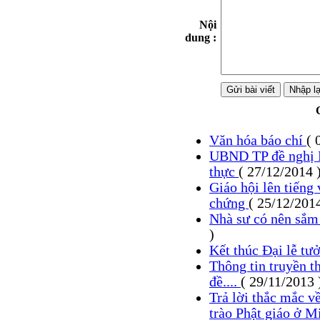
Nội
dung :
Văn hóa báo chí
( 
UBND TP đề nghị 
thực
( 27/12/2014 
Giáo hội lên tiếng
chứng
( 25/12/2014
Nhà sư có nên sắm 
)
Kết thúc Đại lễ t
Thông tin truyền t
đề....
( 29/11/2013 
Trả lời thắc mắc 
trào Phật giáo ở 