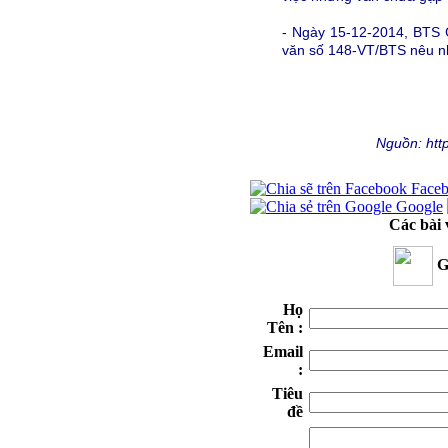
- Ngày 15-12-2014, BTS
văn số 148-VT/BTS nêu nh
Nguồn: http
Face
Google
Các bài 
G
Họ
Tên :
Email
:
Tiêu
đề