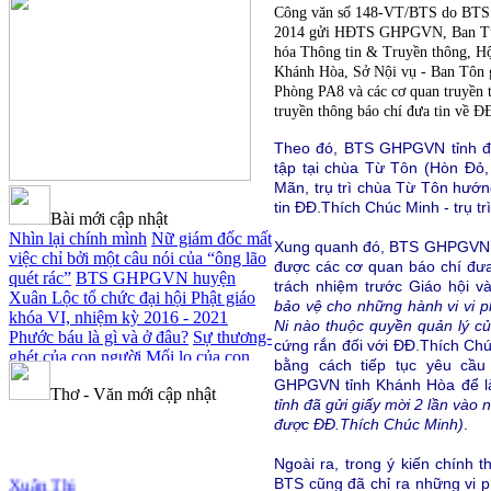
Công văn số 148-VT/BTS do BTS
2014 gửi HĐTS GHPGVN, Ban Tuy
hóa Thông tin & Truyền thông, 
Khánh Hòa, Sở Nội vụ - Ban Tôn 
Phòng PA8 và các cơ quan truyền t
truyền thông báo chí đưa tin về 
Theo đó, BTS GHPGVN tỉnh đã 
tập tại chùa Từ Tôn (Hòn Đỏ,
Mãn, trụ trì chùa Từ Tôn hướ
tin ĐĐ.Thích Chúc Minh - trụ t
Bài mới cập nhật
Nhìn lại chính mình
Nữ giám đốc mất
Xung quanh đó, BTS GHPGVN tỉn
việc chỉ bởi một câu nói của “ông lão
được các cơ quan báo chí đưa
quét rác”
BTS GHPGVN huyện
trách nhiệm trước Giáo hội v
Xuân Lộc tổ chức đại hội Phật giáo
bảo vệ cho những hành vi vi ph
khóa VI, nhiệm kỳ 2016 - 2021
Ni nào thuộc quyền quản lý c
Phước báu là gì và ở đâu?
Sự thương-
cứng rắn đối với ĐĐ.Thích Chúc
ghét của con người
Mối lo của con
bằng cách tiếp tục yêu cầu
người
Cải đạo: Nguyên nhân & giải
GHPGVN tỉnh Khánh Hòa để là
Thơ - Văn mới cập nhật
pháp
Nỗi lòng của các bệnh nhân
tỉnh đã gửi giấy mời 2 lần và
nghèo
An Giang: Tịnh thất Quy
được ĐĐ.Thích Chúc Minh)
.
Nguyên phát quà từ thiện tại xã Cư
Yang
Tịnh xá Ngọc Đăng khai giảng
Ngoài ra, trong ý kiến chính t
Xuân Thi
Thiền dành cho Người bận rộn
BTS cũng đã chỉ ra những vi p