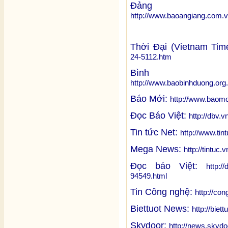
Đảng
http://www.baoangiang.com
Thời Đại (Vietnam Tim
24-5112.htm
Bình
http://www.baobinhduong.o
Báo Mới:
http://www.baomo
Đọc Báo Việt:
http://dbv.
Tin tức Net:
http://www.tin
Mega News:
http://tintu
Đọc báo Việt:
http:/
94549.html
Tin Công nghệ:
http://co
Biettuot News:
http://bie
Skydoor:
http://news.skyd