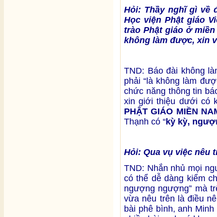
Hỏi: Thầy nghĩ gì về
Học viện Phật giáo V
trào Phật giáo ở miền
không làm được, xin vu
TND: Báo đài không làm
phải “là không làm đượ
chức năng thông tin báo
xin giới thiệu dưới có
PHẬT GIÁO MIỀN NAM
Thạnh có “
kỳ kỳ, ngư
Hỏi: Qua vụ việc nêu 
TND: Nhắn nhủ mọi ngườ
có thể dễ dàng kiểm ch
ngượng ngượng” mà trên
vừa nêu trên là điều nê
bài phê bình, anh Min