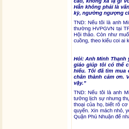
cao, không xa lạ gì v
Hẳn không phải là vấn
kỳ, ngường ngượng c
TND: Nếu tôi là anh Mi
thường HVPGVN tại TP.
Hội thảo. Còn như muốn
cuồng, theo kiểu coi ai
Hỏi: Anh Minh Thạnh y
giáo giúp tôi có thể
hiểu. Tôi đã tìm mua
chân thành cảm ơn. V
vậy.”
TND: Nếu tôi là anh Mi
tưởng lịch sự nhưng thự
thoại của họ, biết rõ cơ
quyển. Xin mách nhỏ, y
Quận Phú Nhuận để nhận