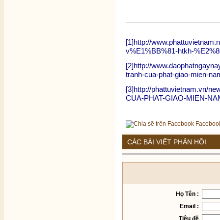
[1]
http://www.phattuvietn
v%E1%BB%81-htkh-%E2%8
[2]
http://www.daophatngaynay
tranh-cua-phat-giao-mien-na
[3]
http://phattuvietnam.vn
CUA-PHAT-GIAO-MIEN-NAM-
Faceboo
CÁC BÀI VIẾT PHẢN HỒI
Họ Tên :
Email :
Tiêu đề