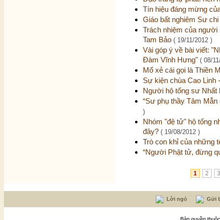
Tín hiệu đáng mừng của 
Giáo bất nghiêm Sư ch
Trách nhiệm của người 
Tam Bảo
( 19/11/2012 )
Vài góp ý về bài viết: 
Đàm Vĩnh Hưng"
( 08/11
Mổ xẻ cái gọi là Thiền 
Sự kiện chùa Cao Linh 
Người hộ tống sư Nhất b
“Sư phụ thầy Tâm Mẫn c
)
Nhóm "đệ tử" hộ tống nh
đây?
( 19/08/2012 )
Trò con khỉ của những 
“Người Phật tử, đừng q
1
2
Lời ngỏ
Gửi b
Bản quyền thuộc