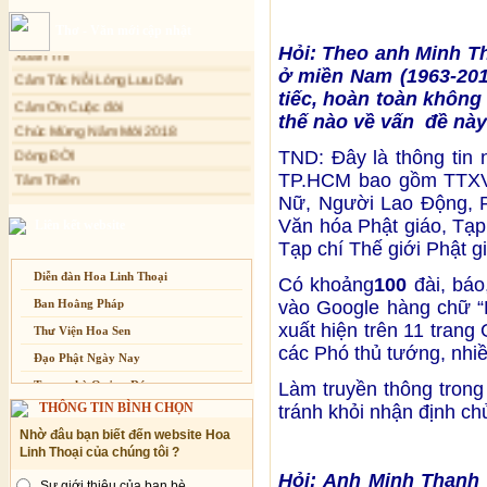
Sự thương-ghét của con người
Thơ - Văn mới cập nhật
Xuân Thi
Mối lo của con người
Hỏi: Theo anh Minh Th
Cảm Tác Nỗi Lòng Lưu Dân
Cải đạo: Nguyên nhân & giải pháp
ở miền Nam (1963-201
Cảm Ơn Cuộc đời
tiếc, hoàn toàn không
Nỗi lòng của các bệnh nhân nghèo
Chúc Mừng Năm Mới 2018
thế nào về vấn đề nà
An Giang: Tịnh thất Quy Nguyên
Dòng ĐỜI
phát quà từ thiện tại xã Cư Yang
TND: Đây là thông tin 
Tâm Thiền
Tịnh xá Ngọc Đăng khai giảng Thiền
TP.HCM bao gồm TTXVN,
dành cho Người bận rộn
Chuông Ngân
Nữ, Người Lao Động, Ph
Kính mừng Phật Đản
Văn hóa Phật giáo, Tạp
Liên kết website
Anh không chết đâu em
Tạp chí Thế giới Phật gi
Kiếp này
Diễn đàn Hoa Linh Thoại
Có khoảng
100
đài, báo
Ban Hoằng Pháp
vào Google hàng chữ “H
xuất hiện trên 11 trang
Thư Viện Hoa Sen
các Phó thủ tướng, nhiề
Đạo Phật Ngày Nay
Trang nhà Quảng Đức
Làm truyền thông trong 
THÔNG TIN BÌNH CHỌN
tránh khỏi nhận định ch
Báo Giác Ngộ
Nhờ đâu bạn biết đến website Hoa
Vesak 2014
Linh Thoại của chúng tôi ?
Hỏi: Anh Minh Thạnh n
Sự giới thiệu của bạn bè