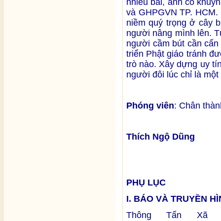
nhiều bài, anh có khuy
và GHPGVN TP. HCM. Các
niềm quý trọng ở cây b
người nâng mình lên. T
người cầm bút cần cẩn t
triển Phật giáo tránh đư
trò nào. Xây dựng uy tí
người đôi lúc chỉ là một
Phóng viên
: Chân thà
Thích Ngộ Dũng
PHỤ LỤC
I. BÁO VÀ TRUYỀN HÌ
Thông Tấn Xã