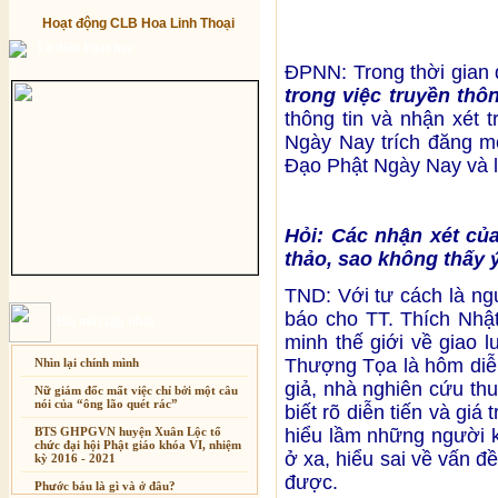
Hoạt động CLB Hoa Linh Thoại
Từ điển Phật học
ĐPNN: Trong thời gian 
trong việc truyền th
thông tin và nhận xét 
Ngày Nay trích đăng mộ
Đạo Phật Ngày Nay và là
Hỏi: Các nhận xét củ
thảo, sao không thấy ý
TND: Với tư cách là ngư
báo cho TT. Thích Nhật
Bài mới cập nhật
minh thế giới về giao 
Thượng Tọa là hôm diễn
Nhìn lại chính mình
giả, nhà nghiên cứu th
Nữ giám đốc mất việc chỉ bởi một câu
nói của “ông lão quét rác”
biết rõ diễn tiến và giá 
BTS GHPGVN huyện Xuân Lộc tổ
hiểu lầm những người k
chức đại hội Phật giáo khóa VI, nhiệm
ở xa, hiểu sai về vấn đề
kỳ 2016 - 2021
được.
Phước báu là gì và ở đâu?