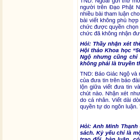
TND: Ngoài gửi thư mời
người trên Đạo Phật 
nhiều bài tham luận cho
bài viết không phù hợp
chức được quyền chọn bà
chức đã không nhận đư
Hỏi: Thầy nhận xét th
Hội thảo Khoa học “50
Ngộ nhưng cũng chỉ m
không phải là truyền t
TND: Báo Giác Ngộ và n
của đưa tin trên báo đà
lộn giữa viết đưa tin 
chút nào. Nhận xét như
do cá nhân. Viết dài dòn
quyền tự do ngôn luận. 
Hỏi: Anh Minh Thạnh c
sách. Kỷ yếu chỉ là mộ
trao đổi, bàn luận, c