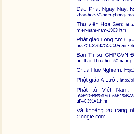
Đạo Phật Ngày Nay:
h
khoa-hoc-50-nam-phong-trao
Thư viện Hoa Sen:
http
mien-nam-nam-1963.html
Phật giáo Long An:
http:
hoc-%E2%80%9C50-nam-pho
Ban Trị sự GHPGVN Đ
hoi-thao-khoa-hoc-50-nam-p
Chùa Huê Nghiêm:
http
Phật giáo A Lưới:
http:/
Phật tử Việt Nam:
h%E1%BB%99i-th%E1%BA%
gi%C3%A1.html
Và khoảng 20 trang nh
Google.com.