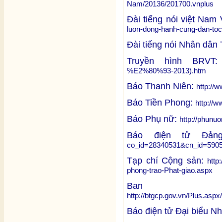
Nam/20136/201700.vnplus
Đài tiếng nói việt Nam
luon-dong-hanh-cung-dan-to
Đài tiếng nói Nhân dâ
Truyền hình BRVT
%E2%80%93-2013).htm
Báo Thanh Niên:
http://
Báo Tiền Phong:
http://
Báo Phụ nữ:
http://phunu
Báo điện tử Đả
co_id=28340531&cn_id=590
Tạp chí Cộng sản:
http
phong-trao-Phat-giao.aspx
Ban T
http://btgcp.gov.vn/Plus.a
Báo điện tử Đại biểu N