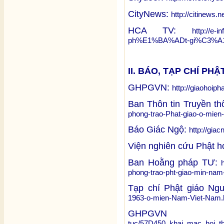
CityNews:
http://citinews
HCA TV:
http://e
ph%E1%BA%ADt-gi%C3%A1
II. BÁO, TẠP CHÍ PHẬ
GHPGVN:
http://giaohoip
Ban Thôn tin Truyền 
phong-trao-Phat-giao-o-mie
Báo Giác Ngộ:
http://gia
Viện nghiên cứu Phật h
Ban Hoằng pháp TƯ:
phong-trao-pht-giao-min-na
Tạp chí Phật giáo Ng
1963-o-mien-Nam-Viet-Nam.
GHPG
tuc/57D450_khai_mac_hoi_t