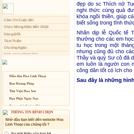
Xuân Thi
đẹp do sc Thích nữ T
Sự thương-ghét của con người
Thơ - Văn mới cập nhật
nghi thức cúng quả đườ
Cảm Tác Nỗi Lòng Lưu Dân
Mối lo của con người
khóa ngồi thiền, giúp c
Cảm Ơn Cuộc đời
Cải đạo: Nguyên nhân & giải pháp
biết sống trong tĩnh thứ
Chúc Mừng Năm Mới 2018
Nỗi lòng của các bệnh nhân nghèo
Dòng ĐỜI
Nhân dịp lễ Quốc tế T
An Giang: Tịnh thất Quy Nguyên
Tâm Thiền
phát quà từ thiện tại xã Cư Yang
thưởng cho các em học s
Chuông Ngân
tu học trong một thá
Tịnh xá Ngọc Đăng khai giảng Thiền
dành cho Người bận rộn
nhưng cũng đủ cho cá
Kính mừng Phật Đản
Thầy và quý Sư cô đã 
Anh không chết đâu em
Liên kết website
em luôn là người con n
Kiếp này
công dân tốt có ích cho 
Diễn đàn Hoa Linh Thoại
Sau đây là những hình
Ban Hoằng Pháp
Thư Viện Hoa Sen
Đạo Phật Ngày Nay
Trang nhà Quảng Đức
THÔNG TIN BÌNH CHỌN
Báo Giác Ngộ
Nhờ đâu bạn biết đến website Hoa
Vesak 2014
Linh Thoại của chúng tôi ?
Sự giới thiệu của bạn bè