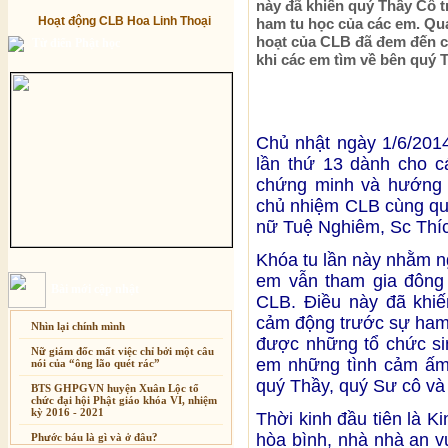
này đã khiến quý Thầy Cô 
Hoạt động CLB Hoa Linh Thoại
ham tu học của các em. Qu
hoạt của CLB đã đem đến c
Từ điển Phật học
khi các em tìm về bên quý 
Chủ nhật ngày 1/6/2014
lần thứ 13 dành cho c
chứng minh và hướng 
chủ nhiệm CLB cùng quý
nữ Tuệ Nghiêm, Sc Thí
Khóa tu lần này nhằm ng
em vẫn tham gia đông 
Bài mới cập nhật
CLB. Điều này đã khiế
cảm động trước sự ham 
Nhìn lại chính mình
được những tổ chức si
Nữ giám đốc mất việc chỉ bởi một câu
em những tình cảm ấm 
nói của “ông lão quét rác”
quý Thầy, quý Sư cô và
BTS GHPGVN huyện Xuân Lộc tổ
chức đại hội Phật giáo khóa VI, nhiệm
kỳ 2016 - 2021
Thời kinh đầu tiên là 
hòa bình, nhà nhà an vu
Phước báu là gì và ở đâu?