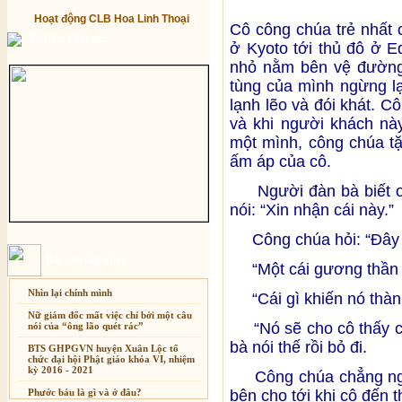
Hoạt động CLB Hoa Linh Thoại
Cô công chúa trẻ nhất 
Từ điển Phật học
ở Kyoto tới thủ đô ở E
nhỏ nằm bên vệ đường.
tùng của mình ngừng lạ
lạnh lẽo và đói khát. 
và khi người khách nà
một mình, công chúa tặ
ấm áp của cô.
Người đàn bà biết ơn,
nói: “Xin nhận cái này.”
Công chúa hỏi: “Đây là
Bài mới cập nhật
“Một cái gương thần 
Nhìn lại chính mình
“Cái gì khiến nó thành
Nữ giám đốc mất việc chỉ bởi một câu
“Nó sẽ cho cô thấy cái
nói của “ông lão quét rác”
bà nói thế rồi bỏ đi.
BTS GHPGVN huyện Xuân Lộc tổ
chức đại hội Phật giáo khóa VI, nhiệm
kỳ 2016 - 2021
Công chúa chẳng nghĩ
Phước báu là gì và ở đâu?
bên cho tới khi cô đến 