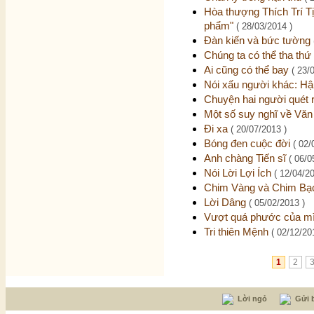
Hòa thượng Thích Trí T
phẩm"
( 28/03/2014 )
Đàn kiến và bức tường
Chúng ta có thể tha th
Ai cũng có thể bay
( 23/
Nói xấu người khác: H
Chuyện hai người quét 
Một số suy nghĩ về Văn
Đi xa
( 20/07/2013 )
Bóng đen cuộc đời
( 02/
Anh chàng Tiến sĩ
( 06/0
Nói Lời Lợi Ích
( 12/04/2
Chim Vàng và Chim B
Lời Dâng
( 05/02/2013 )
Vượt quá phước của m
Tri thiên Mệnh
( 02/12/20
1
2
Lời ngỏ
Gửi b