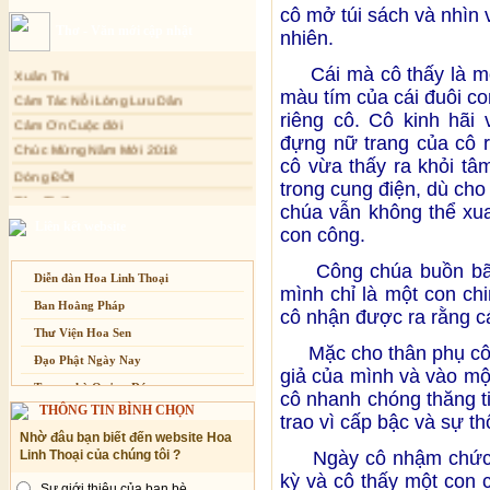
cô mở túi sách và nhìn
Sự thương-ghét của con người
Thơ - Văn mới cập nhật
nhiên.
Mối lo của con người
Xuân Thi
Cải đạo: Nguyên nhân & giải pháp
Cái mà cô thấy là một
Cảm Tác Nỗi Lòng Lưu Dân
màu tím của cái đuôi c
Nỗi lòng của các bệnh nhân nghèo
Cảm Ơn Cuộc đời
riêng cô. Cô kinh hãi
An Giang: Tịnh thất Quy Nguyên
phát quà từ thiện tại xã Cư Yang
đựng nữ trang của cô r
Chúc Mừng Năm Mới 2018
cô vừa thấy ra khỏi tâ
Dòng ĐỜI
Tịnh xá Ngọc Đăng khai giảng Thiền
dành cho Người bận rộn
trong cung điện, dù ch
Tâm Thiền
chúa vẫn không thể xua
Chuông Ngân
Liên kết website
con công.
Kính mừng Phật Đản
Anh không chết đâu em
Công chúa buồn bã su
Diễn đàn Hoa Linh Thoại
mình chỉ là một con ch
Kiếp này
Ban Hoằng Pháp
cô nhận được ra rằng cá
Thư Viện Hoa Sen
Mặc cho thân phụ cô ph
Đạo Phật Ngày Nay
giả của mình và vào một
Trang nhà Quảng Đức
cô nhanh chóng thăng ti
THÔNG TIN BÌNH CHỌN
Báo Giác Ngộ
trao vì cấp bậc và sự th
Nhờ đâu bạn biết đến website Hoa
Vesak 2014
Ngày cô nhậm chức trụ
Linh Thoại của chúng tôi ?
kỳ và cô thấy một con c
Sự giới thiệu của bạn bè