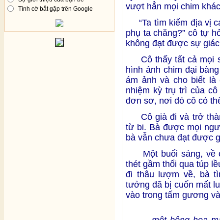
vượt hẳn mọi chim khác.
Tình cờ bắt gặp trên Google
“Ta tìm kiếm địa vị ca
phụ ta chăng?” cô tự hỏi
không đạt được sự giác
Cô thấy tất cả mọi sự
hình ảnh chim đại bàng 
ám ảnh và cho biết là 
nhiệm kỳ trụ trì của c
đơn sơ, nơi đó cô có thể
Cô già đi và trở thàn
từ bi. Bà được mọi ngư
bà vẫn chưa đạt được g
Một buổi sáng, về cu
thét gầm thổi qua túp lề
đi thâu lượm về, bà 
tưởng đã bị cuốn mất l
vào trong tấm gương và