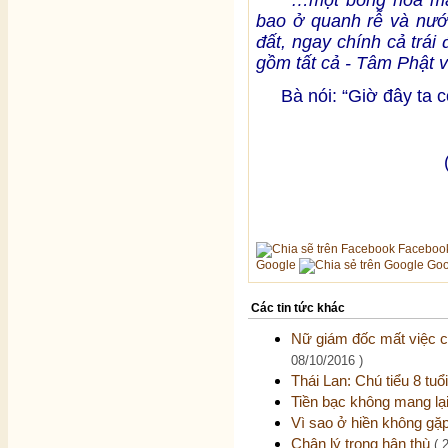
…một bông hoa màu t
bao ở quanh rễ và nướ
đất, ngay chính cả trái 
gồm tất cả - Tâm Phật vĩ
Bà nói: “Giờ đây ta có
Faceboo
Google
Goo
Các tin tức khác
Nữ giám đốc mất việc ch
08/10/2016 )
Thái Lan: Chú tiểu 8 tu
Tiền bạc không mang lạ
Vì sao ở hiền không gặ
Chân lý trong hận thù
( 