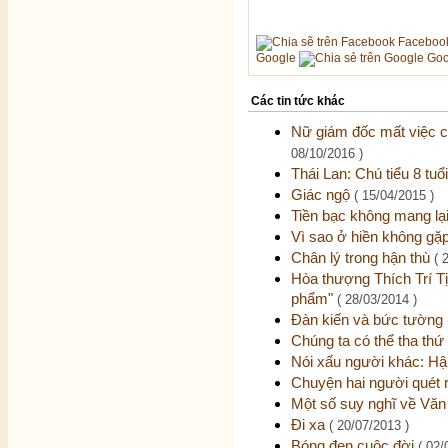
Faceboo
Google
Goo
Các tin tức khác
Nữ giám đốc mất việc ch
08/10/2016 )
Thái Lan: Chú tiểu 8 tu
Giác ngộ
( 15/04/2015 )
Tiền bạc không mang lạ
Vì sao ở hiền không gặ
Chân lý trong hận thù
( 
Hòa thượng Thích Trí T
phẩm"
( 28/03/2014 )
Đàn kiến và bức tường
Chúng ta có thể tha th
Nói xấu người khác: H
Chuyện hai người quét 
Một số suy nghĩ về Văn
Đi xa
( 20/07/2013 )
Bóng đen cuộc đời
( 02/