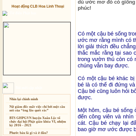
dù ước mơ đó có giống 
Hoạt động CLB Hoa Linh Thoại
phúc!
Từ điển Phật học
Có một cậu bé sống tron
ước mơ rằng mình có t
lời giải thích đều chẳn
thắc mắc rằng tại sao 
trong vườn thú còn có 
chúng vẫn bay được.
Có một cậu bé khác bị 
bé là có thể đi đứng v
Bài mới cập nhật
Cậu bé cũng luôn hỏi bố 
được.
Nhìn lại chính mình
Nữ giám đốc mất việc chỉ bởi một câu
Một hôm, cậu bé sống ở
nói của “ông lão quét rác”
đến công viên và nhìn 
BTS GHPGVN huyện Xuân Lộc tổ
chức đại hội Phật giáo khóa VI, nhiệm
cát. Cậu bé chạy lại đ
kỳ 2016 - 2021
bao giờ mơ ước được b
Phước báu là gì và ở đâu?