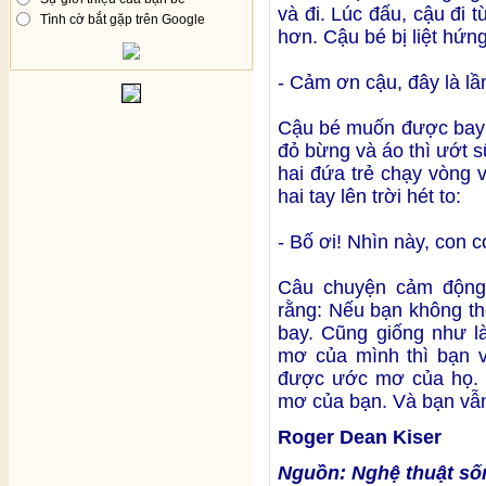
và đi. Lúc đấu, cậu đi 
Tình cờ bắt gặp trên Google
hơn. Cậu bé bị liệt hứng
- Cảm ơn cậu, đây là lầ
Cậu bé muốn được bay 
đỏ bừng và áo thì ướt 
hai đứa trẻ chạy vòng 
hai tay lên trời hét to:
- Bố ơi! Nhìn này, con 
Câu chuyện cảm động
rằng: Nếu bạn không th
bay. Cũng giống như l
mơ của mình thì bạn v
được ước mơ của họ. 
mơ của bạn. Và bạn vẫ
Roger Dean Kiser
Nguồn:
Nghệ thuật số