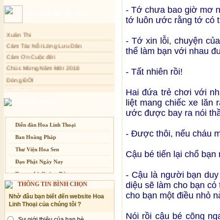
Sự thương-ghét của con người
- Tớ chưa bao giờ mơ nh
Thơ - Văn mới cập nhật
tớ luôn ước rằng tớ có 
Mối lo của con người
Xuân Thi
Cải đạo: Nguyên nhân & giải pháp
- Tớ xin lỗi, chuyện củ
Cảm Tác Nỗi Lòng Lưu Dân
Nỗi lòng của các bệnh nhân nghèo
thể làm bạn với nhau 
Cảm Ơn Cuộc đời
An Giang: Tịnh thất Quy Nguyên
phát quà từ thiện tại xã Cư Yang
Chúc Mừng Năm Mới 2018
- Tất nhiên rồi!
Tịnh xá Ngọc Đăng khai giảng Thiền
Dòng ĐỜI
dành cho Người bận rộn
Tâm Thiền
Hai đứa trẻ chơi với nh
Chuông Ngân
liệt mang chiếc xe lăn
Liên kết website
Kính mừng Phật Đản
ước được bay ra nói thầ
Anh không chết đâu em
Diễn đàn Hoa Linh Thoại
Kiếp này
- Được thôi, nếu cháu 
Ban Hoằng Pháp
Thư Viện Hoa Sen
Cậu bé tiến lại chổ bạn 
Đạo Phật Ngày Nay
- Cậu là người bạn duy
Trang nhà Quảng Đức
diệu sẽ làm cho bạn có 
THÔNG TIN BÌNH CHỌN
Báo Giác Ngộ
cho bạn một điều nhỏ n
Nhờ đâu bạn biết đến website Hoa
Vesak 2014
Linh Thoại của chúng tôi ?
Nói rồi cậu bé cõng ng
Sự giới thiệu của bạn bè