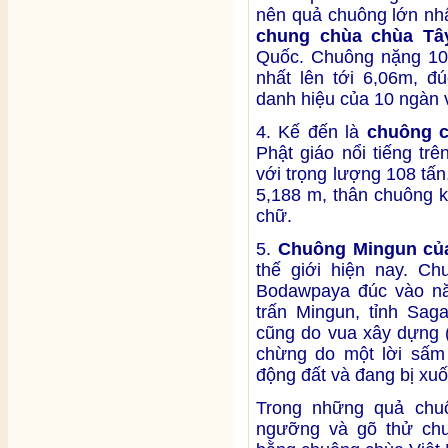
nên quả chuông lớn nhấ
chung chùa chùa Tây
Quốc. Chuông nặng 109
nhất lên tới 6,06m, đ
danh hiệu của 10 ngàn 
4. Kế đến là
chuông 
Phật giáo nổi tiếng tr
với trọng lượng 108 tấ
5,188 m, thân chuông k
chữ.
5.
Chuông Mingun củ
thế giới hiện nay. C
Bodawpaya đúc vào nă
trấn Mingun, tỉnh Sag
cũng do vua xây dựng 
chừng do một lời sấm 
động đất và đang bị xuố
Trong những quả chuô
ngưỡng và gõ thử chu