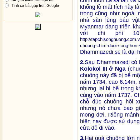
chìm luôn cả sà lan và
Tình cờ bắt gặp trên Google
khổng lồ mất tích này 
trong cũng như ngoài 
nhà săn lùng báu vật
Myanmar đang triển kh
với chi phí 1
http://tapchisonghuong.com.v
chuong-chim-duoi-song-hon-
Dhammazedi sẽ là đại h
2.
Sau Dhammazedi có l
Kolokol III ở Nga
(chu
chuông này đã bị bể mộ
năm 1734, cao 6.14m, 
nhưng lại bị bể trong k
cùng vào năm 1737. Chu
chỗ đúc chuông hồi 
nhưng nó chưa bao gi
mong đợi. Riêng mảnh 
hiện nay được sử dụng 
cửa để đi vào.
3.
Hai quả chuông lớn n