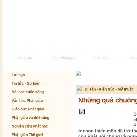
Trang chủ
Nhạc Phật giáo
Pháp âm
Thơ 
Lời ngỏ
Tin tức - Sự kiện
Di sản - Kiến trúc - Mỹ thuật
Bài học cuộc sống
Những quả chuông 
Văn hóa Phật giáo
Giáo dục Phật giáo
Đ
Phật giáo và đời sống
c
P
Nghiên cứu Phật học
ở chốn thiền môn đã trở t
Phật giáo Thế giới
con Phật nói chung và ngườ