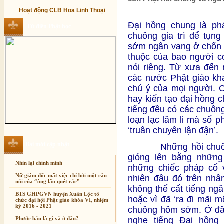
Hoạt động CLB Hoa Linh Thoại
Đại hồng chung là phá
Từ điển Phật học
chuông gia trì để tụng
sớm ngân vang ở chốn 
thuộc của bao người c
nói riêng. Từ xưa đến
các nước Phật giáo khá
chú ý của mọi người. 
hay kiến tạo đại hồng 
tiếng đều có các chuông
loạn lạc lâm li mà số 
‘truân chuyên lận đận’.
Bài mới cập nhật
Những hồi chuông t
gióng lên bằng những
Nhìn lại chính mình
những chiếc pháp cổ 
Nữ giám đốc mất việc chỉ bởi một câu
nhiên đâu đó trên nhâ
nói của “ông lão quét rác”
không thể cất tiếng ng
BTS GHPGVN huyện Xuân Lộc tổ
hoặc vì đã ‘ra đi mãi 
chức đại hội Phật giáo khóa VI, nhiệm
kỳ 2016 - 2021
chuông hôm sớm. Ở đâu
Phước báu là gì và ở đâu?
nghe tiếng Đại hồng