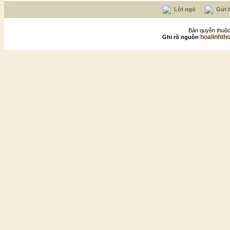
Lời ngỏ
Gửi b
Bản quyền thuộc
hoalinhth
Ghi rõ nguồn