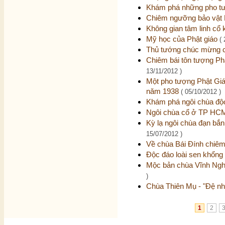
Khám phá những pho tư
Chiêm ngưỡng bảo vật 
Không gian tâm linh cổ 
Mỹ học của Phật giáo
(
Thủ tướng chúc mừng c
Chiêm bái tôn tượng P
13/11/2012 )
Một pho tượng Phật Giá
năm 1938
( 05/10/2012 )
Khám phá ngôi chùa độc
Ngôi chùa cổ ở TP HCM
Kỳ lạ ngôi chùa đạn bắn
15/07/2012 )
Về chùa Bái Đính chiê
Độc đáo loài sen khổng
Mộc bản chùa Vĩnh Nghi
)
Chùa Thiên Mụ - "Đệ nh
1
2