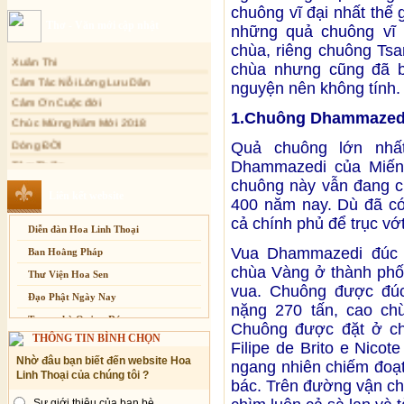
chuông vĩ đại nhất thế 
Sự thương-ghét của con người
Thơ - Văn mới cập nhật
những quả chuông vĩ đ
Mối lo của con người
chùa, riêng chuông Tsa
Xuân Thi
Cải đạo: Nguyên nhân & giải pháp
chùa nhưng cũng đã b
Cảm Tác Nỗi Lòng Lưu Dân
Nỗi lòng của các bệnh nhân nghèo
nguyện nên không tính.
Cảm Ơn Cuộc đời
An Giang: Tịnh thất Quy Nguyên
Chúc Mừng Năm Mới 2018
phát quà từ thiện tại xã Cư Yang
1.Chuông Dhammazedi
Dòng ĐỜI
Tịnh xá Ngọc Đăng khai giảng Thiền
Quả chuông lớn nhất
dành cho Người bận rộn
Tâm Thiền
Dhammazedi của Miến 
Chuông Ngân
chuông này vẫn đang c
Liên kết website
Kính mừng Phật Đản
400 năm nay. Dù đã có
Anh không chết đâu em
cả chính phủ để trục v
Diễn đàn Hoa Linh Thoại
Kiếp này
Vua Dhammazedi đúc 
Ban Hoằng Pháp
chùa Vàng ở thành phố
Thư Viện Hoa Sen
vua. Chuông được đúc
Đạo Phật Ngày Nay
nặng 270 tấn, cao ch
Trang nhà Quảng Đức
Chuông được đặt ở c
THÔNG TIN BÌNH CHỌN
Báo Giác Ngộ
Filipe de Brito e Nico
Nhờ đâu bạn biết đến website Hoa
ngang nhiên chiếm đoạt
Vesak 2014
Linh Thoại của chúng tôi ?
bác. Trên đường vận ch
Sự giới thiệu của bạn bè