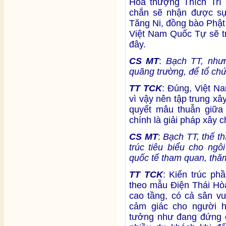
Hòa thượng Thích Trí 
chắn sẽ nhận được s
Tăng Ni, đồng bào Phật
Việt Nam Quốc Tự sẽ tr
đây.
CS MT
:
Bạch TT, như
quãng trường, để tổ chứ
TT TCK
: Đúng, Việt N
vì vậy nên tập trung x
quyết mâu thuẫn giữa 
chính là giải pháp xây 
CS MT
:
Bạch TT, thế th
trúc tiêu biểu cho ngô
quốc tế tham quan, thă
TT TCK
: Kiến trúc p
theo mẫu Điện Thái Hòa
cao tầng, có cả sân v
cảm giác cho người h
tưởng như đang đứng ở