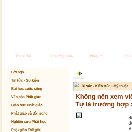
Trang chủ
Nhạc Phật giáo
Pháp âm
Thơ 
Lời ngỏ
Tin tức - Sự kiện
Di sản - Kiến trúc - Mỹ thuật
Bài học cuộc sống
Không nên xem việ
Văn hóa Phật giáo
Tự là trường hợp 
Giáo dục Phật giáo
Phật giáo và đời sống
đ
Nghiên cứu Phật học
đ
V
Phật giáo Thế giới