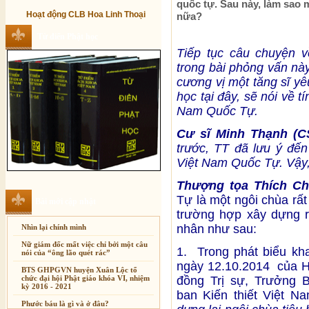
quốc tự. Sau này, làm sao
Hoạt động CLB Hoa Linh Thoại
nữa?
Từ điển Phật học
Tiếp tục câu chuyện 
trong bài phỏng vấn nà
cương vị một tăng sĩ y
học tại đây, sẽ nói về tí
Nam Quốc Tự.
Cư sĩ Minh Thạnh (C
trước, TT đã lưu ý đến
Việt Nam Quốc Tự. Vậy,
Thượng tọa Thích Ch
Tự là một ngôi chùa rất
Bài mới cập nhật
trường hợp xây dựng r
nhân như sau:
Nhìn lại chính mình
Nữ giám đốc mất việc chỉ bởi một câu
1. Trong phát biểu kh
nói của “ông lão quét rác”
ngày 12.10.2014 của H
BTS GHPGVN huyện Xuân Lộc tổ
chức đại hội Phật giáo khóa VI, nhiệm
đồng Trị sự, Trưởng
kỳ 2016 - 2021
ban Kiến thiết Việt N
Phước báu là gì và ở đâu?