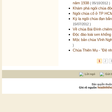
năm 1938
( 05/10/2012 )
Khám phá ngôi chùa độc
Ngôi chùa cổ ở TP HCM
Kỳ lạ ngôi chùa đạn bắn
15/07/2012 )
Về chùa Bái Đính chiê
Độc đáo loài sen khổng
Mộc bản chùa Vĩnh Nghi
)
Chùa Thiên Mụ - "Đệ nh
1
2
Lời ngỏ
Gửi b
Bản quyền thuộc
hoalinhth
Ghi rõ nguồn