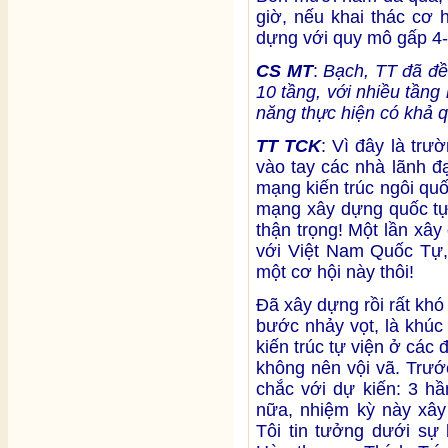
giờ, nếu khai thác cơ 
dựng với quy mô gấp 4-5
CS MT
:
Bạch, TT đã đề
10 tầng, với nhiều tần
năng thực hiện có khả 
TT TCK
: Vì đây là trư
vào tay các nhà lãnh đ
mạng kiến trúc ngôi qu
mạng xây dựng quốc tự
thận trọng! Một lần xây
với Việt Nam Quốc Tự,
một cơ hội này thôi!
Đã xây dựng rồi rất kh
bước nhảy vọt, là khúc
kiến trúc tự viện ở các 
không nên vội vã. Trư
chắc với dự kiến: 3 hầ
nữa, nhiệm kỳ này xây 
Tôi tin tưởng dưới sự 