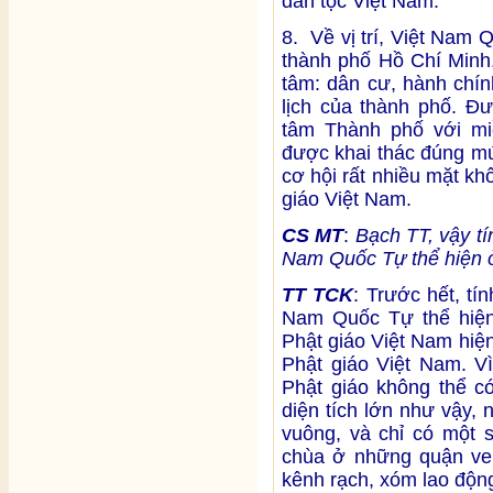
dân tộc Việt Nam.
8. Về vị trí, Việt Nam Q
thành phố Hồ Chí Minh,
tâm: dân cư, hành chín
lịch của thành phố. Đư
tâm Thành phố với m
được khai thác đúng m
cơ hội rất nhiều mặt k
giáo Việt Nam.
CS MT
:
Bạch TT, vậy tí
Nam Quốc Tự thể hiện 
TT TCK
: Trước hết, tí
Nam Quốc Tự thể hiện 
Phật giáo Việt Nam hiện
Phật giáo Việt Nam. Vì
Phật giáo không thể c
diện tích lớn như vậy,
vuông, và chỉ có một số
chùa ở những quận ven
kênh rạch, xóm lao độn