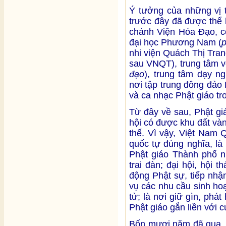
Ý tưởng của những vị 
trước đây đã được thể 
chánh Viện Hóa Đạo, c
đại học Phương Nam (
p
nhi viện Quách Thị Tran
sau VNQT), trung tâm võ
đạo
), trung tâm dạy ng
nơi tập trung đông đảo
và ca nhạc Phật giáo tro
Từ đây về sau, Phật g
hội có được khu đất và
thế. Vì vậy, Việt Nam
quốc tự đúng nghĩa, là
Phật giáo Thành phố nh
trai đàn; đại hội, hội t
động Phật sự, tiếp nhậ
vụ các nhu cầu sinh ho
tử; là nơi giữ gìn, phá
Phật giáo gắn liền với
Bốn mươi năm đã qua, 