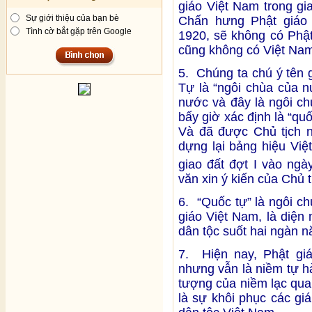
giáo Việt Nam trong gi
Sự giới thiệu của bạn bè
Chấn hưng Phật giáo
Tình cờ bắt gặp trên Google
1920, sẽ không có Phậ
cũng không có Việt Na
5. Chúng ta chú ý tên
Tự là “ngôi chùa của n
nước và đây là ngôi c
bấy giờ xác định là “qu
Và đã được Chủ tịch 
dựng lại bảng hiệu Vi
giao đất đợt I vào ngà
văn xin ý kiến của Chủ 
6. “Quốc tự” là ngôi c
giáo Việt Nam, là diện
dân tộc suốt hai ngàn n
7. Hiện nay, Phật giá
nhưng vẫn là niềm tự h
tượng của niềm lạc qua
là sự khôi phục các gi