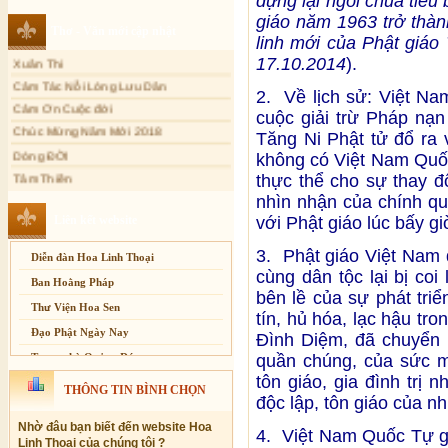
dựng lại ngôi chùa tiêu
Sự thương-ghét của con người
giáo năm 1963 trở thàn
Thơ - Văn mới cập nhật
linh mới của Phật giá
Mối lo của con người
Xuân Thi
17.10.2014
).
Cải đạo: Nguyên nhân & giải pháp
Cảm Tác Nỗi Lòng Lưu Dân
Cảm Ơn Cuộc đời
Nỗi lòng của các bệnh nhân nghèo
2. Về lịch sử: Việt N
Chúc Mừng Năm Mới 2018
cuộc giải trừ Pháp nạ
An Giang: Tịnh thất Quy Nguyên
phát quà từ thiện tại xã Cư Yang
Tăng Ni Phật tử đổ ra
Dòng ĐỜI
Tịnh xá Ngọc Đăng khai giảng Thiền
không có Việt Nam Quố
Tâm Thiền
dành cho Người bận rộn
thực thể cho sự thay đổ
Chuông Ngân
nhìn nhận của chính q
Kính mừng Phật Đản
Liên kết website
với Phật giáo lúc bấy gi
Anh không chết đâu em
Kiếp này
3. Phật giáo Việt Nam 
Diễn đàn Hoa Linh Thoại
cùng dân tộc lại bị coi 
Ban Hoằng Pháp
bên lề của sự phát triể
Thư Viện Hoa Sen
tín, hủ hóa, lạc hậu tr
Đạo Phật Ngày Nay
Đình Diệm, đã chuyển 
Trang nhà Quảng Đức
quần chúng, của sức m
tôn giáo, gia đình trị 
Báo Giác Ngộ
THÔNG TIN BÌNH CHỌN
độc lập, tôn giáo của nh
Vesak 2014
Nhờ đâu bạn biết đến website Hoa
4. Việt Nam Quốc Tự g
Linh Thoại của chúng tôi ?