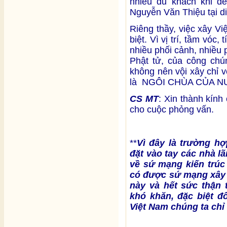
nhiều du khách khi đế
Nguyễn Văn Thiệu tại d
Riêng thầy, việc xây V
biệt. Vì vị trí, tầm vóc,
nhiều phối cảnh, nhiều 
Phật tử, của công chú
không nên vội xây chỉ v
là NGÔI CHÙA CỦA N
CS MT
: Xin thành kín
cho cuộc phỏng vấn.
**
Vì đây là trường hợ
đặt vào tay các nhà l
về sứ mạng kiến trúc
có được sứ mạng xây
này và hết sức thận 
khó khăn, đặc biệt đ
Việt Nam chúng ta chỉ 