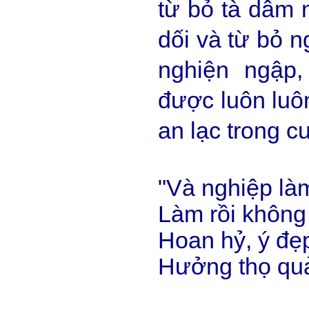
từ bỏ tà dâm n
dối và từ bỏ n
nghiện ngập,
được luôn luôn
an lạc trong c
"Và nghiệp là
Làm rồi không
Hoan hỷ, ý đẹ
Hưởng thọ quả