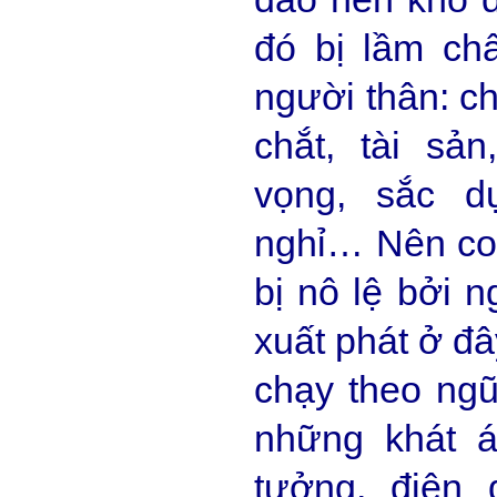
đó bị lầm chấ
người thân: ch
chắt, tài sả
vọng, sắc d
nghỉ… Nên con
bị nô lệ bởi 
xuất phát ở đâ
chạy theo ng
những khát á
tưởng, điên