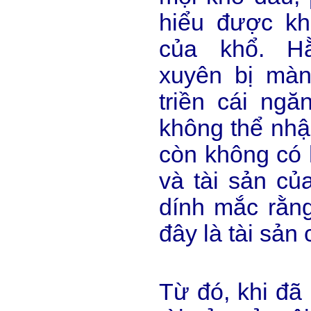
hiểu được k
của khổ. H
xuyên bị mà
triền cái ngă
không thể nhận
còn không có h
và tài sản của
dính mắc rằng
đây là tài sản 
Từ đó, khi đã 