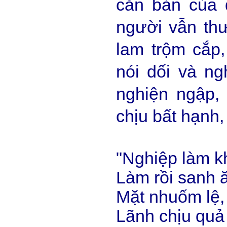
căn bản của 
người vẫn thư
lam trộm cắp,
nói dối và ng
nghiện ngập, 
chịu bất hạnh
"Nghiệp làm k
Làm rồi sanh 
Mặt nhuốm lệ,
Lãnh chịu quả 