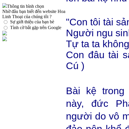
Thông tin bình chọn
Nhờ đâu bạn biết đến website Hoa
Linh Thoại của chúng tôi ?
"Con tôi tài sả
Sự giới thiệu của bạn bè
Tình cờ bắt gặp trên Google
Người ngu si
Tự ta ta khôn
Con đâu tài s
Cú )
Bài kệ trong
này, đức Ph
người do vô m
đảo nên khổ đ