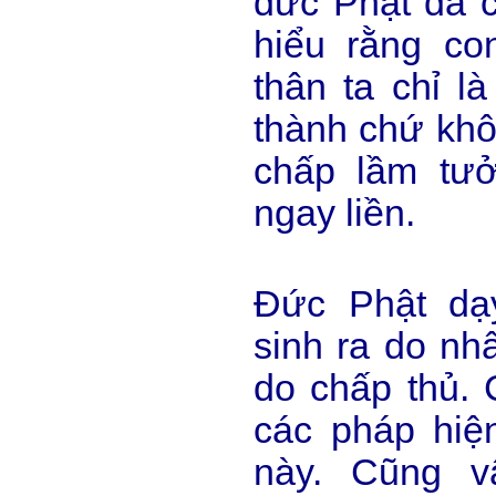
đức Phật đã c
hiểu rằng con
thân ta chỉ l
thành chứ khô
chấp lầm tưở
ngay liền.
Đức Phật dạ
sinh ra do nh
do chấp thủ. 
các pháp hiện
này. Cũng v