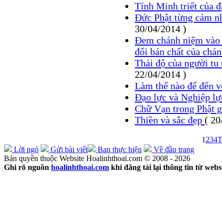
Tính Minh triết của 
Đức Phật từng cảm n
30/04/2014 )
Đem chánh niệm vào 
đổi bản chất của chá
Thái độ của người tu
22/04/2014 )
Làm thế nào để đến v
Đạo lực và Nghiệp l
Chữ Vạn trong Phật 
Thiền và sắc đẹp
( 20
1
2
3
4
T
Lời ngỏ
Gửi bài viết
Ban thực hiện
Về đầu trang
Bản quyền thuộc Website Hoalinhthoai.com © 2008 - 2026
Ghi rõ nguồn
hoalinhthoai.com
khi đăng tải lại thông tin từ webs