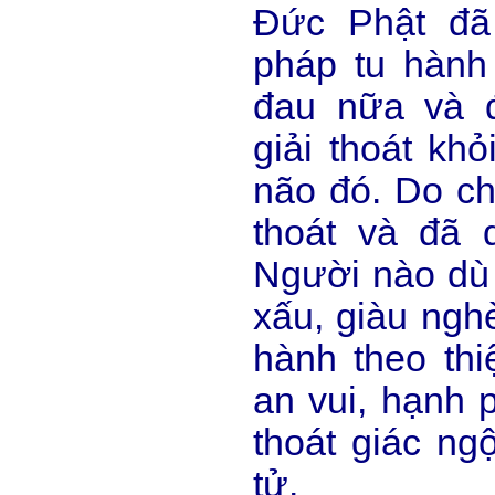
Đức Phật đã
pháp tu hành
đau nữa và 
giải thoát kh
não đó. Do chí
thoát và đã 
Người nào dù g
xấu, giàu nghè
hành theo th
an vui, hạnh 
thoát giác ngộ
tử.