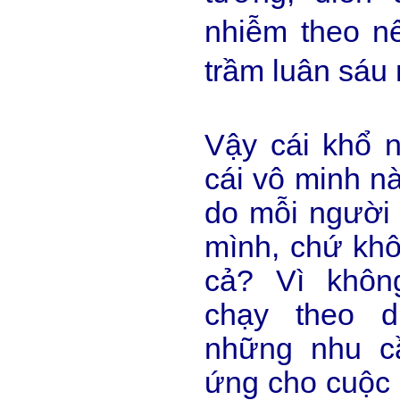
nhiễm theo nê
trầm luân sáu 
Vậy cái khổ n
cái vô minh nà
do mỗi người 
mình, chứ khô
cả? Vì khôn
chạy theo d
những nhu c
ứng cho cuộc 