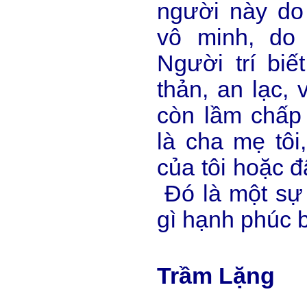
người này do 
vô minh, do 
Người trí biế
thản, an lạc, 
còn lầm chấp 
là cha mẹ tôi
của tôi hoặc đâ
Đó là một sự 
gì hạnh phúc 
Trầm Lặng