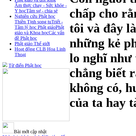
Ẩm thực chay - Sức khỏe -
chấp cho rằ
Y học
Tâm sự - chia sẻ
Nghiên cứu Phật học
Thiền Tịnh song tu
Triết -
tôi và đây là
Tâm lý học Phật giáo
Phật
giáo và Khoa học
Các vấn
đề Phật học
những kẻ p
Phật giáo Thế giới
Hoạt động CLB Hoa Linh
lo nghĩ như
Thoại
Từ điển Phật học
chẳng biết 
không có, h
của ta hay t
Bài mới cập nhật