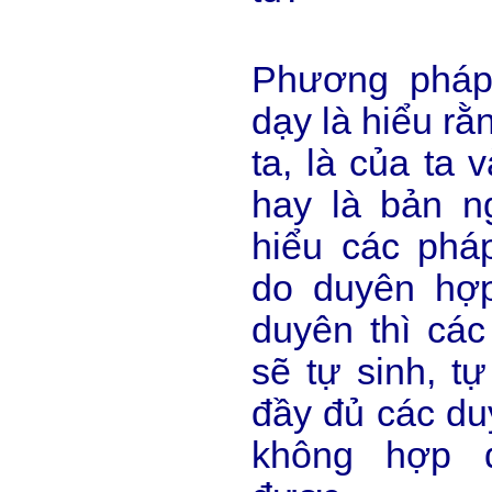
Phương pháp
dạy là hiểu rằ
ta, là của ta 
hay là bản n
hiểu các phá
do duyên hợ
duyên thì các
sẽ tự sinh, t
đầy đủ các du
không hợp đ