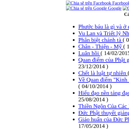
Faceboo
Google
Cá
Phước báu là gì và ở
Vu Lan và Triết lý N
Phân biệt chánh tà
( 
Chân - Thiện - Mỹ
( 
Luân hồi
( 14/02/201
Quan điểm của Phật g
23/12/2014 )
Chết là luật tự nhiên
Về Quan điểm "Kinh Đ
( 04/10/2014 )
Hiếu đạo nền tảng đạ
25/08/2014 )
Thiền Ngôn Của Các
Đức Phật thuyết giản
Giáo huấn của Đức Ph
17/05/2014 )