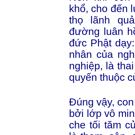
khổ, cho đến l
thọ lãnh qu
đường luân hồ
đức Phật dạy:
nhân của nghi
nghiệp, là tha
quyến thuộc c
Đúng vậy, con
bởi lớp vô mi
che tối tăm củ