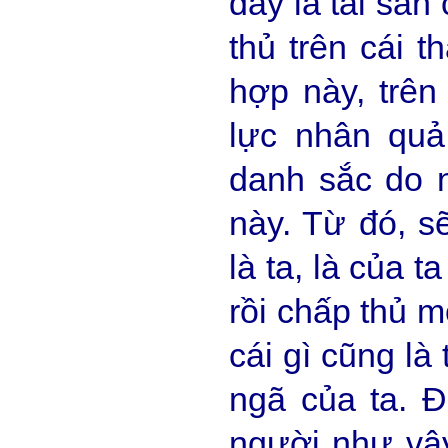
đây là tài sản 
thủ trên cái t
hợp này, trên
lực nhân quả 
danh sắc do 
này. Từ đó, s
là ta, là của t
rồi chấp thủ 
cái gì cũng là 
ngã của ta. 
người như vậy